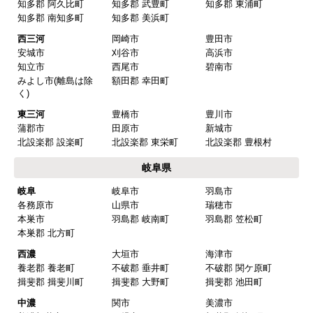
知多郡 阿久比町
知多郡 武豊町
知多郡 東浦町
はい
知多郡 南知多町
知多郡 美浜町
またこのショップを利用したいですか？
西三河
岡崎市
豊田市
はい
安城市
刈谷市
高浜市
知立市
西尾市
碧南市
みよし市(離島は除
額田郡 幸田町
【注文商品】換気扇・レンジフー
く)
ド 【注文時期】2025年08月頃（モバイル
東三河
豊橋市
豊川市
から）
蒲郡市
田原市
新城市
北設楽郡 設楽町
北設楽郡 東栄町
北設楽郡 豊根村
【このショップを選んだ理由は？】
岐阜県
値段がとても安かったしレビューの内容がよかっ
岐阜
岐阜市
羽島市
た
各務原市
山県市
瑞穂市
【注文からどのくらいで届きましたか？】
本巣市
羽島郡 岐南町
羽島郡 笠松町
本巣郡 北方町
予定通りで
西濃
大垣市
海津市
【その他感想・コメント】
養老郡 養老町
不破郡 垂井町
不破郡 関ケ原町
揖斐郡 揖斐川町
揖斐郡 大野町
揖斐郡 池田町
中濃
関市
美濃市