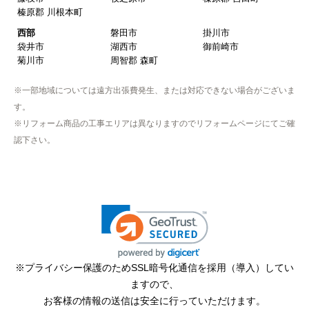
【このショップを選んだ理由は？】
榛原郡 川根本町
近隣で安く、評判が良かったため
西部
磐田市
掛川市
袋井市
湖西市
御前崎市
【注文からどのくらいで届きましたか？】
菊川市
周智郡 森町
取付工事の数日前に調整して届けてくれた
※一部地域については遠方出張費発生、または対応できない場合がございま
【その他感想・コメント】
す。
作業をされた方はスムーズで親切でした
※リフォーム商品の工事エリアは異なりますのでリフォームページにてご確
認下さい。
そふとくりーむまん
さん
2025年9月13日 08:10
欲しい商品をスムーズに注文できましたか？
はい
ショップからの連絡や対応は適切でしたか？
※プライバシー保護のためSSL暗号化通信を採用（導入）してい
はい
ますので、
予定の期日までに商品が届きましたか？
お客様の情報の送信は安全に行っていただけます。