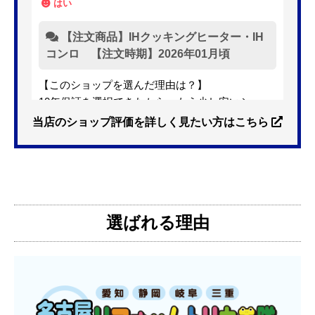
はい
【注文商品】IHクッキングヒーター・IH
コンロ 【注文時期】2026年01月頃
【このショップを選んだ理由は？】
10年保証を選択できたから。もう少し安いショッ
プも有ったが、5年保証しかなかった。
当店のショップ評価を詳しく見たい方はこちら
【注文からどのくらいで届きましたか？】
3日位
選ばれる理由
【その他感想・コメント】
特に問題なく使えています
ものおきものおき
さん
2025年12月26日 18:45