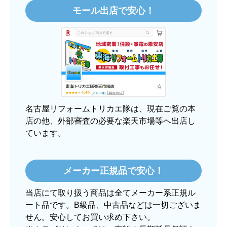
モール出店で安心！
【注文からどのくらいで届きましたか？】
3日程で届きました。発送作業が早かったです。
【その他感想・コメント】
大手ネットショップよりも結構安いところで買う
のは不安でしたが、発送もかなり早くて、梱包も
丁寧でした。
良いショップだと思います。
名古屋リフォームトリカエ隊は、現在ご覧の本
店の他、外部審査の必要な楽天市場等へ出店し
ています。
ぱぱまる2018
さん
2025年12月24日 21:44
メーカー正規品で安心！
欲しい商品をスムーズに注文できましたか？
当店にて取り扱う商品は全てメーカー系正規ル
はい
ート品です。B級品、中古品などは一切ございま
ショップからの連絡や対応は適切でしたか？
せん。安心してお買い求め下さい。
はい