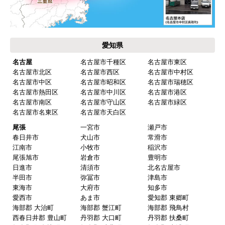
【その他感想・コメント】
保証書に添付する工事店の証明もきちんと対応し
てくれてますので、アフターも安心できます。
愛知県
次に何か交換タイミングが来たら、一番の候補先
業者さんです。
名古屋
名古屋市千種区
名古屋市東区
名古屋市北区
名古屋市西区
名古屋市中村区
名古屋市中区
名古屋市昭和区
名古屋市瑞穂区
名古屋市熱田区
名古屋市中川区
名古屋市港区
ピングーヒサコ
さん
名古屋市南区
名古屋市守山区
名古屋市緑区
2025年10月30日 14:53
名古屋市名東区
名古屋市天白区
欲しい商品をスムーズに注文できましたか？
尾張
一宮市
瀬戸市
春日井市
犬山市
常滑市
はい
江南市
小牧市
稲沢市
ショップからの連絡や対応は適切でしたか？
尾張旭市
岩倉市
豊明市
日進市
清須市
北名古屋市
はい
半田市
弥冨市
津島市
予定の期日までに商品が届きましたか？
東海市
大府市
知多市
愛西市
あま市
愛知郡 東郷町
はい
海部郡 大治町
海部郡 蟹江町
海部郡 飛鳥村
商品の梱包は必要十分なものでしたか？
西春日井郡 豊山町
丹羽郡 大口町
丹羽郡 扶桑町