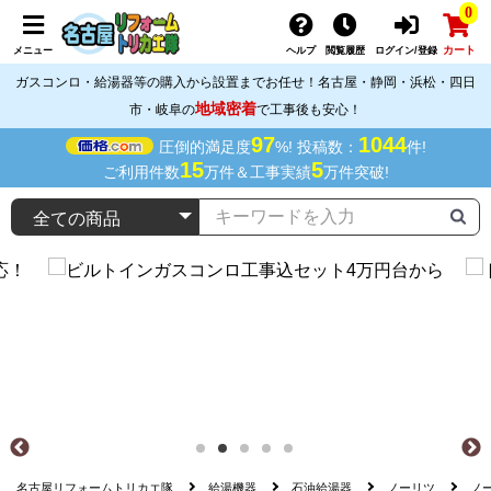
0
カート
メニュー
ヘルプ
閲覧履歴
ログイン/登録
ガスコンロ・給湯器等の購入から設置までお任せ！名古屋・静岡・浜松・四日
地域密着
市・岐阜の
で工事後も安心！
97
1044
圧倒的満足度
%! 投稿数：
件!
15
5
ご利用件数
万件＆工事実績
万件突破!
名古屋リフォームトリカエ隊
給湯機器
石油給湯器
ノーリツ
ノー