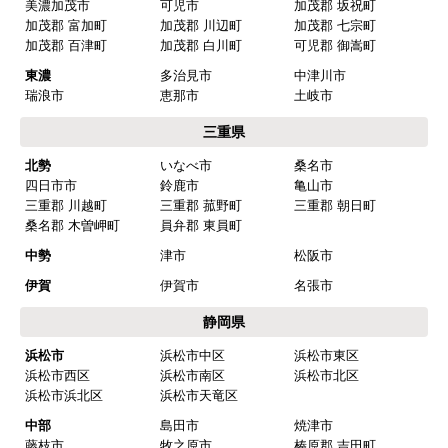
マークレ
さん
美濃加茂市
可児市
加茂郡 坂祝町
加茂郡 富加町
加茂郡 川辺町
加茂郡 七宗町
2025年10月10日 21:04
加茂郡 百津町
加茂郡 白川町
可児郡 御嵩町
欲しい商品をスムーズに注文できましたか？
東濃
多治見市
中津川市
はい
瑞浪市
恵那市
土岐市
ショップからの連絡や対応は適切でしたか？
三重県
はい
北勢
いなべ市
桑名市
四日市市
鈴鹿市
亀山市
予定の期日までに商品が届きましたか？
三重郡 川越町
三重郡 菰野町
三重郡 朝日町
はい
桑名郡 木曽岬町
員弁郡 東員町
商品の梱包は必要十分なものでしたか？
中勢
津市
松阪市
はい
伊賀
伊賀市
名張市
またこのショップを利用したいですか？
静岡県
はい
浜松市
浜松市中区
浜松市東区
浜松市西区
浜松市南区
浜松市北区
【注文商品】浄水器・整水器 【注文時
浜松市浜北区
浜松市天竜区
期】2025年07月頃（モバイルから）
中部
島田市
焼津市
藤枝市
牧之原市
榛原郡 吉田町