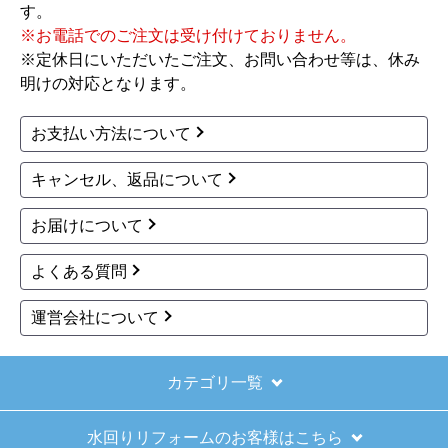
す。
きました。
※お電話でのご注文は受け付けておりません。
※定休日にいただいたご注文、お問い合わせ等は、休み
【その他感想・コメント】
明けの対応となります。
ショップからの連絡もしっかりありましたし、商
品の梱包も、届いた後の連絡も十分なもので安心
お支払い方法について
できました。また機会があれば是非利用したいと
思います。
キャンセル、返品について
お届けについて
きょりけ
さん
2025年11月9日 07:54
よくある質問
欲しい商品をスムーズに注文できましたか？
運営会社について
はい
ショップからの連絡や対応は適切でしたか？
はい
カテゴリ一覧
予定の期日までに商品が届きましたか？
水回りリフォームのお客様はこちら
はい