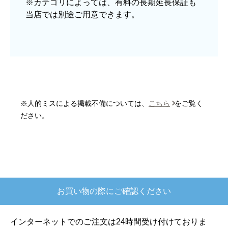
※カテゴリによっては、有料の長期延長保証も
当店では別途ご用意できます。
予定の期日までに商品が届きましたか？
はい
商品の梱包は必要十分なものでしたか？
はい
またこのショップを利用したいですか？
はい
※人的ミスによる掲載不備については、
こちら
をご覧く
【注文商品】炊飯器 【注文時期】2025
ださい。
年10月頃
【このショップを選んだ理由は？】
欲しかったガス釜がほぼ最安で、他の方の評価も
高かったので決めました
お買い物の際にご確認ください
【注文からどのくらいで届きましたか？】
注文が確定して3日で届きました。在庫があったの
インターネットでのご注文は24時間受け付けておりま
もあると思いますがあまりに早かったので少し驚