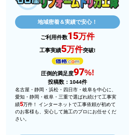
欲しい商品をスムーズに注文できましたか？
はい
地域密着＆実績で安心！
ショップからの連絡や対応は適切でしたか？
15
はい
万件
ご利用件数
予定の期日までに商品が届きましたか？
5
万件
工事実績
突破!
はい
商品の梱包は必要十分なものでしたか？
97
はい
%!
圧倒的満足度
またこのショップを利用したいですか？
投稿数：
1044
件
はい
名古屋・静岡・浜松・四日市・岐阜を中心に、
愛知・静岡・岐阜・三重で選ばれ続けて工事実
【注文商品】ヒーター・ストーブ 【注
5
績
万件！ インターネットで工事依頼が初めて
文時期】2025年11月頃（モバイルから）
のお客様も、安心して施工のプロにお任せくだ
さい。
【このショップを選んだ理由は？】
価格.comで最安値だったから。