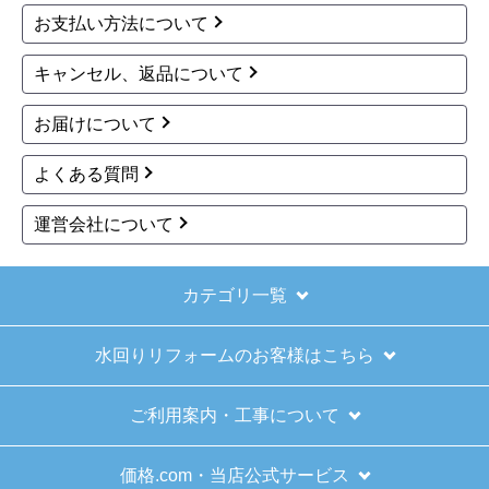
お支払い方法について
できました。また機会があれば是非利用したいと
思います。
キャンセル、返品について
お届けについて
きょりけ
さん
2025年11月9日 07:54
よくある質問
欲しい商品をスムーズに注文できましたか？
運営会社について
はい
ショップからの連絡や対応は適切でしたか？
はい
カテゴリ一覧
予定の期日までに商品が届きましたか？
水回りリフォームのお客様はこちら
はい
商品の梱包は必要十分なものでしたか？
ご利用案内・工事について
はい
またこのショップを利用したいですか？
価格.com・当店公式サービス