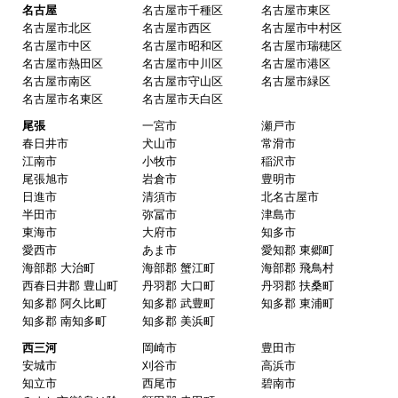
業者さんです。
名古屋
名古屋市千種区
名古屋市東区
名古屋市北区
名古屋市西区
名古屋市中村区
名古屋市中区
名古屋市昭和区
名古屋市瑞穂区
名古屋市熱田区
名古屋市中川区
名古屋市港区
ピングーヒサコ
さん
名古屋市南区
名古屋市守山区
名古屋市緑区
2025年10月30日 14:53
名古屋市名東区
名古屋市天白区
欲しい商品をスムーズに注文できましたか？
尾張
一宮市
瀬戸市
春日井市
犬山市
常滑市
はい
江南市
小牧市
稲沢市
ショップからの連絡や対応は適切でしたか？
尾張旭市
岩倉市
豊明市
日進市
清須市
北名古屋市
はい
半田市
弥冨市
津島市
予定の期日までに商品が届きましたか？
東海市
大府市
知多市
愛西市
あま市
愛知郡 東郷町
はい
海部郡 大治町
海部郡 蟹江町
海部郡 飛鳥村
商品の梱包は必要十分なものでしたか？
西春日井郡 豊山町
丹羽郡 大口町
丹羽郡 扶桑町
知多郡 阿久比町
知多郡 武豊町
知多郡 東浦町
はい
知多郡 南知多町
知多郡 美浜町
またこのショップを利用したいですか？
西三河
岡崎市
豊田市
はい
安城市
刈谷市
高浜市
知立市
西尾市
碧南市