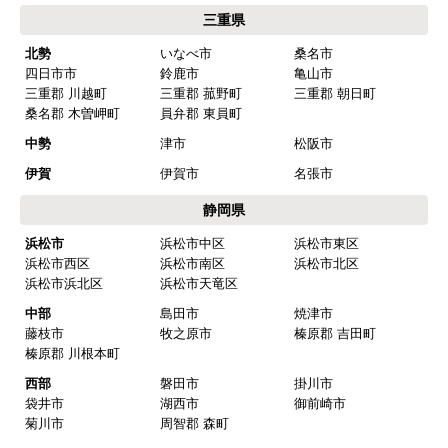
ショップからの連絡や対応は適切でしたか？
三重県
はい
北勢
いなべ市
桑名市
四日市市
鈴鹿市
亀山市
予定の期日までに商品が届きましたか？
三重郡 川越町
三重郡 菰野町
三重郡 朝日町
はい
桑名郡 木曽岬町
員弁郡 東員町
商品の梱包は必要十分なものでしたか？
中勢
津市
松阪市
はい
伊賀
伊賀市
名張市
またこのショップを利用したいですか？
静岡県
はい
浜松市
浜松市中区
浜松市東区
浜松市西区
浜松市南区
浜松市北区
【注文商品】浄水器・整水器 【注文時
浜松市浜北区
浜松市天竜区
期】2025年07月頃（モバイルから）
中部
島田市
焼津市
藤枝市
牧之原市
榛原郡 吉田町
【このショップを選んだ理由は？】
榛原郡 川根本町
近隣で安く、評判が良かったため
西部
磐田市
掛川市
袋井市
湖西市
御前崎市
【注文からどのくらいで届きましたか？】
菊川市
周智郡 森町
取付工事の数日前に調整して届けてくれた