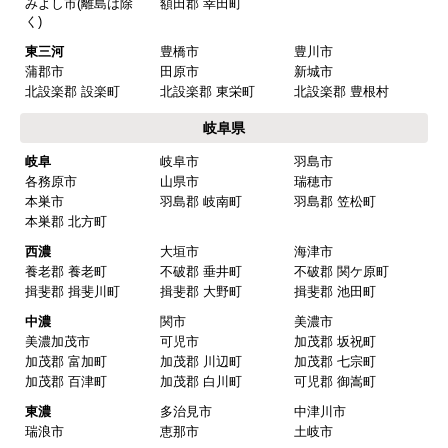
みよし市(離島は除
額田郡 幸田町
【注文商品】換気扇・レンジフー
く)
ド 【注文時期】2025年08月頃（モバイル
東三河
豊橋市
豊川市
から）
蒲郡市
田原市
新城市
北設楽郡 設楽町
北設楽郡 東栄町
北設楽郡 豊根村
【このショップを選んだ理由は？】
岐阜県
値段がとても安かったしレビューの内容がよかっ
岐阜
岐阜市
羽島市
た
各務原市
山県市
瑞穂市
【注文からどのくらいで届きましたか？】
本巣市
羽島郡 岐南町
羽島郡 笠松町
本巣郡 北方町
予定通りで
西濃
大垣市
海津市
【その他感想・コメント】
養老郡 養老町
不破郡 垂井町
不破郡 関ケ原町
揖斐郡 揖斐川町
揖斐郡 大野町
揖斐郡 池田町
中濃
関市
美濃市
マークレ
さん
美濃加茂市
可児市
加茂郡 坂祝町
加茂郡 富加町
加茂郡 川辺町
加茂郡 七宗町
2025年10月10日 21:04
加茂郡 百津町
加茂郡 白川町
可児郡 御嵩町
欲しい商品をスムーズに注文できましたか？
東濃
多治見市
中津川市
はい
瑞浪市
恵那市
土岐市