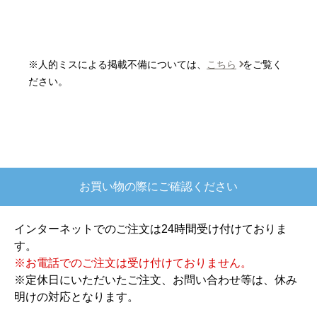
はい
またこのショップを利用したいですか？
はい
※人的ミスによる掲載不備については、
こちら
をご覧く
【注文商品】炊飯器 【注文時期】2025
ださい。
年10月頃
【このショップを選んだ理由は？】
欲しかったガス釜がほぼ最安で、他の方の評価も
高かったので決めました
お買い物の際にご確認ください
【注文からどのくらいで届きましたか？】
注文が確定して3日で届きました。在庫があったの
インターネットでのご注文は24時間受け付けておりま
もあると思いますがあまりに早かったので少し驚
す。
きました。
※お電話でのご注文は受け付けておりません。
※定休日にいただいたご注文、お問い合わせ等は、休み
【その他感想・コメント】
明けの対応となります。
ショップからの連絡もしっかりありましたし、商
品の梱包も、届いた後の連絡も十分なもので安心