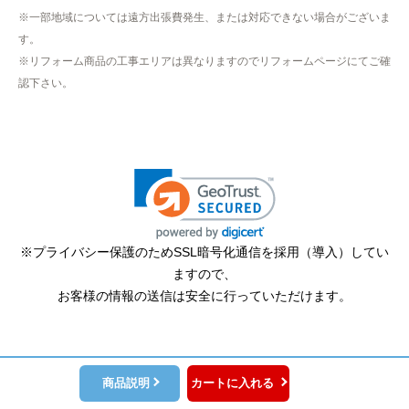
※一部地域については遠方出張費発生、または対応できない場合がございま
【その他感想・コメント】
す。
作業をされた方はスムーズで親切でした
※リフォーム商品の工事エリアは異なりますのでリフォームページにてご確
認下さい。
そふとくりーむまん
さん
2025年9月13日 08:10
欲しい商品をスムーズに注文できましたか？
はい
ショップからの連絡や対応は適切でしたか？
※プライバシー保護のためSSL暗号化通信を採用（導入）してい
はい
ますので、
予定の期日までに商品が届きましたか？
お客様の情報の送信は安全に行っていただけます。
はい
商品の梱包は必要十分なものでしたか？
はい
商品説明
カートに入れる
またこのショップを利用したいですか？