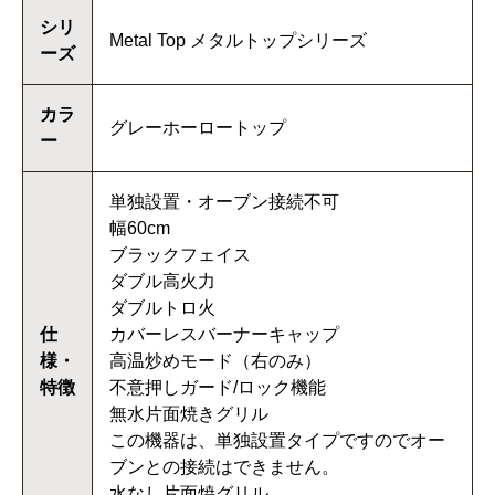
シリ
Metal Top メタルトップシリーズ
ーズ
カラ
グレーホーロートップ
ー
単独設置・オーブン接続不可
幅60cm
ブラックフェイス
ダブル高火力
ダブルトロ火
仕
カバーレスバーナーキャップ
様・
高温炒めモード（右のみ）
特徴
不意押しガード/ロック機能
無水片面焼きグリル
この機器は、単独設置タイプですのでオー
ブンとの接続はできません。
水なし片面焼グリル