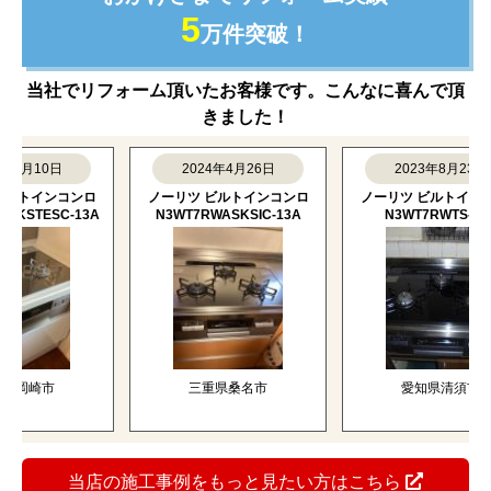
5
万件突破！
当社でリフォーム頂いたお客様です。こんなに喜んで頂
きました！
月10日
2024年4月26日
2023年8月23日
トインコンロ
ノーリツ ビルトインコンロ
ノーリツ ビルトインコン
TESC-13A
N3WT7RWASKSIC-13A
N3WT7RWTS-13A
崎市
三重県桑名市
愛知県清須市
当店の施工事例をもっと見たい方はこちら