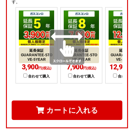
す。
延長保証
延長保証
延長保証
GUARANTEE-STO
GUARANTEE-STO
GUARANTEE
VE-5YEAR
VE-8YEAR
VE-10YE
3,900
7,900
12,900
円(税込)
円(税込)
円
合わせて購入
合わせて購入
合わせて
カートに入れる