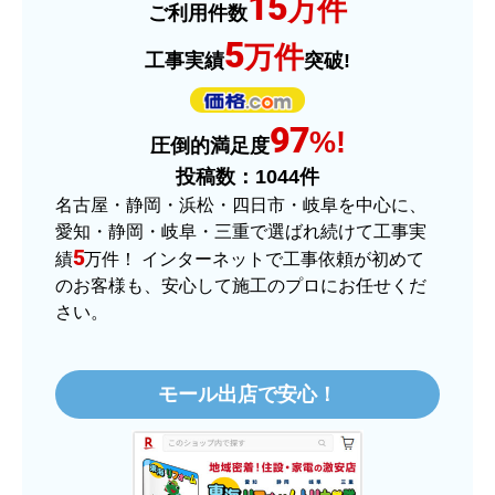
15
万件
ご利用件数
予定の期日までに商品が届きましたか？
5
万件
工事実績
突破!
はい
商品の梱包は必要十分なものでしたか？
97
はい
%!
圧倒的満足度
またこのショップを利用したいですか？
投稿数：
1044
件
はい
名古屋・静岡・浜松・四日市・岐阜を中心に、
愛知・静岡・岐阜・三重で選ばれ続けて工事実
【注文商品】ヒーター・ストーブ 【注
5
績
万件！ インターネットで工事依頼が初めて
文時期】2025年11月頃（モバイルから）
のお客様も、安心して施工のプロにお任せくだ
さい。
【このショップを選んだ理由は？】
価格.comで最安値だったから。
モール出店で安心！
【注文からどのくらいで届きましたか？】
3日程で届きました。発送作業が早かったです。
【その他感想・コメント】