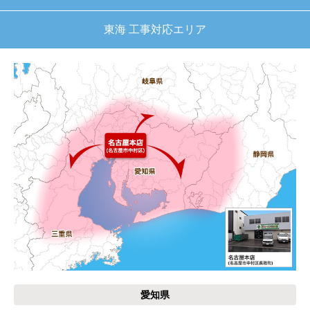
はい
東海 工事対応エリア
【注文商品】給湯器 【注文時期】2025
年11月頃（モバイルから）
【このショップを選んだ理由は？】
キッチン混合栓に続いて2回目の利用です。価格が
リーズナブルで、HPの構成から見てしっかりして
いる会社だなと思っていたので再度利用。やはり
期待通りにきちんと対応してもらえました。
【注文からどのくらいで届きましたか？】
工事日を自分から発注の2週間先にしていたので、
遅れることもなく予定通りに工事前に到着。
【その他感想・コメント】
保証書に添付する工事店の証明もきちんと対応し
てくれてますので、アフターも安心できます。
愛知県
次に何か交換タイミングが来たら、一番の候補先