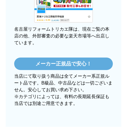
大手ネットショップよりも結構安いところで買う
のは不安でしたが、発送もかなり早くて、梱包も
丁寧でした。
良いショップだと思います。
名古屋リフォームトリカエ隊は、現在ご覧の本
店の他、外部審査の必要な楽天市場等へ出店し
ています。
ぱぱまる2018
さん
2025年12月24日 21:44
メーカー正規品で安心！
欲しい商品をスムーズに注文できましたか？
当店にて取り扱う商品は全てメーカー系正規ル
はい
ート品です。B級品、中古品などは一切ございま
ショップからの連絡や対応は適切でしたか？
せん。安心してお買い求め下さい。
はい
※カテゴリによっては、有料の長期延長保証も
当店では別途ご用意できます。
予定の期日までに商品が届きましたか？
はい
商品の梱包は必要十分なものでしたか？