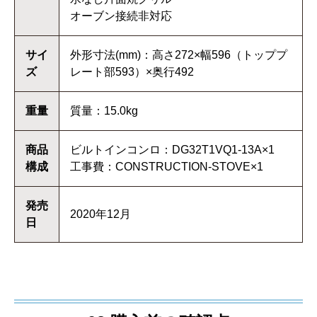
オーブン接続非対応
サイ
外形寸法(mm)：高さ272×幅596（トッププ
ズ
レート部593）×奥行492
重量
質量：15.0kg
商品
ビルトインコンロ：DG32T1VQ1-13A×1
構成
工事費：CONSTRUCTION-STOVE×1
発売
2020年12月
日