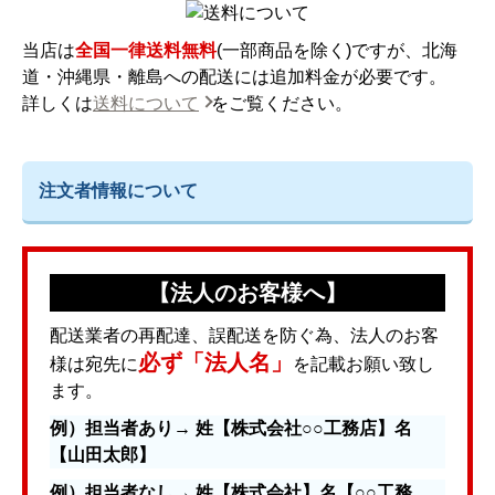
当店は
全国一律送料無料
(一部商品を除く)ですが、北海
道・沖縄県・離島への配送には追加料金が必要です。
詳しくは
送料について
をご覧ください。
注文者情報について
【法人のお客様へ】
配送業者の再配達、誤配送を防ぐ為、法人のお客
必ず「法人名」
様は宛先に
を記載お願い致し
ます。
例）担当者あり→ 姓【株式会社○○工務店】名
【山田太郎】
例）担当者なし→ 姓【株式会社】名【○○工務