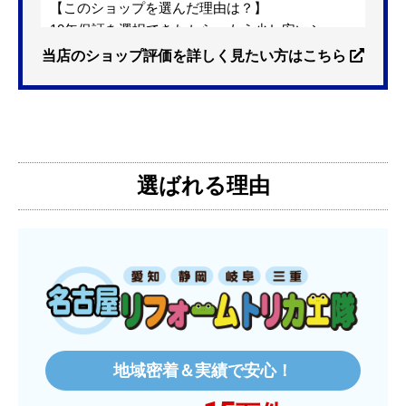
【このショップを選んだ理由は？】
10年保証を選択できたから。もう少し安いショッ
プも有ったが、5年保証しかなかった。
当店のショップ評価を詳しく見たい方はこちら
【注文からどのくらいで届きましたか？】
3日位
選ばれる理由
【その他感想・コメント】
特に問題なく使えています
ものおきものおき
さん
2025年12月26日 18:45
欲しい商品をスムーズに注文できましたか？
はい
地域密着＆実績で安心！
ショップからの連絡や対応は適切でしたか？
はい