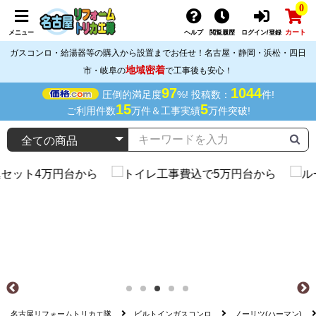
0
カート
メニュー
ヘルプ
閲覧履歴
ログイン/登録
ガスコンロ・給湯器等の購入から設置までお任せ！名古屋・静岡・浜松・四日
地域密着
市・岐阜の
で工事後も安心！
97
1044
圧倒的満足度
%! 投稿数：
件!
15
5
ご利用件数
万件＆工事実績
万件突破!
名古屋リフォームトリカエ隊
ビルトインガスコンロ
ノーリツ(ハーマン)