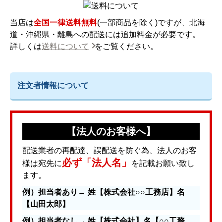
当店は
全国一律送料無料
(一部商品を除く)ですが、北海
道・沖縄県・離島への配送には追加料金が必要です。
詳しくは
送料について
をご覧ください。
注文者情報について
【法人のお客様へ】
配送業者の再配達、誤配送を防ぐ為、法人のお客
必ず「法人名」
様は宛先に
を記載お願い致し
ます。
例）担当者あり→ 姓【株式会社○○工務店】名
【山田太郎】
例）担当者なし→ 姓【株式会社】名【○○工務