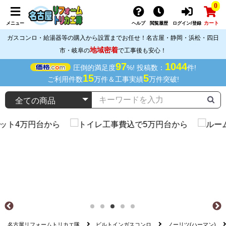
0
カート
メニュー
ヘルプ
閲覧履歴
ログイン/登録
ガスコンロ・給湯器等の購入から設置までお任せ！名古屋・静岡・浜松・四日
地域密着
市・岐阜の
で工事後も安心！
97
1044
圧倒的満足度
%! 投稿数：
件!
15
5
ご利用件数
万件＆工事実績
万件突破!
名古屋リフォームトリカエ隊
ビルトインガスコンロ
ノーリツ(ハーマン)