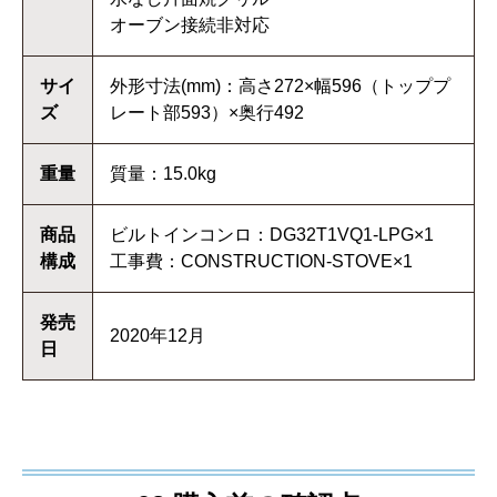
オーブン接続非対応
サイ
外形寸法(mm)：高さ272×幅596（トッププ
ズ
レート部593）×奥行492
重量
質量：15.0kg
商品
ビルトインコンロ：DG32T1VQ1-LPG×1
構成
工事費：CONSTRUCTION-STOVE×1
発売
2020年12月
日