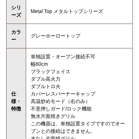
シリ
Metal Top メタルトップシリーズ
ーズ
カラ
グレーホーロートップ
ー
単独設置・オーブン接続不可
幅60cm
ブラックフェイス
ダブル高火力
ダブルトロ火
仕
カバーレスバーナーキャップ
様・
高温炒めモード（右のみ）
特徴
不意押しガード/ロック機能
無水片面焼きグリル
この機器は、単独設置タイプですのでオー
ブンとの接続はできません。
水なし片面焼グリル