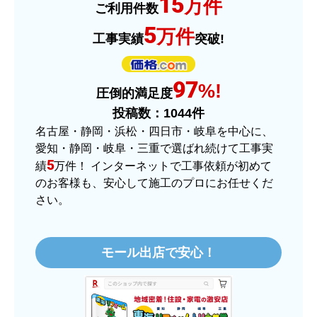
15
万件
ご利用件数
予定の期日までに商品が届きましたか？
5
万件
工事実績
突破!
はい
商品の梱包は必要十分なものでしたか？
97
はい
%!
圧倒的満足度
またこのショップを利用したいですか？
投稿数：
1044
件
はい
名古屋・静岡・浜松・四日市・岐阜を中心に、
愛知・静岡・岐阜・三重で選ばれ続けて工事実
【注文商品】ヒーター・ストーブ 【注
5
績
万件！ インターネットで工事依頼が初めて
文時期】2025年11月頃（モバイルから）
のお客様も、安心して施工のプロにお任せくだ
さい。
【このショップを選んだ理由は？】
価格.comで最安値だったから。
モール出店で安心！
【注文からどのくらいで届きましたか？】
3日程で届きました。発送作業が早かったです。
【その他感想・コメント】