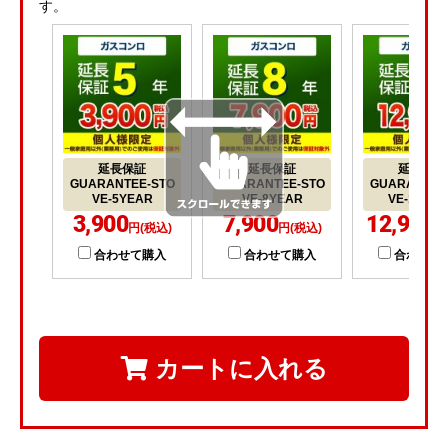
す。
延長保証
延長保証
延長保証
GUARANTEE-STO
GUARANTEE-STO
GUARANTEE
VE-5YEAR
VE-8YEAR
VE-10YE
3,900
7,900
12,900
円(税込)
円(税込)
円
合わせて購入
合わせて購入
合わせて
カートに入れる