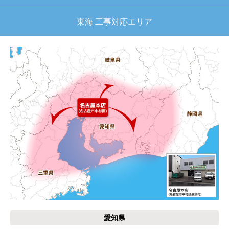
はい
東海 工事対応エリア
【注文商品】給湯器 【注文時期】2025
年11月頃（モバイルから）
【このショップを選んだ理由は？】
キッチン混合栓に続いて2回目の利用です。価格が
リーズナブルで、HPの構成から見てしっかりして
いる会社だなと思っていたので再度利用。やはり
期待通りにきちんと対応してもらえました。
【注文からどのくらいで届きましたか？】
工事日を自分から発注の2週間先にしていたので、
遅れることもなく予定通りに工事前に到着。
【その他感想・コメント】
保証書に添付する工事店の証明もきちんと対応し
てくれてますので、アフターも安心できます。
愛知県
次に何か交換タイミングが来たら、一番の候補先