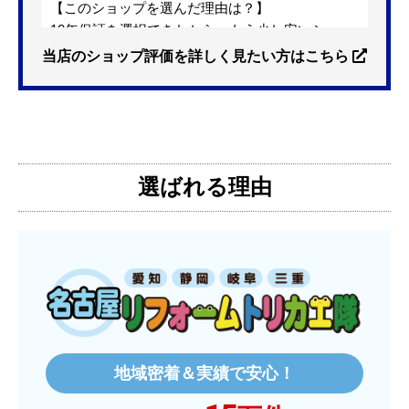
【このショップを選んだ理由は？】
10年保証を選択できたから。もう少し安いショッ
プも有ったが、5年保証しかなかった。
当店のショップ評価を詳しく見たい方はこちら
【注文からどのくらいで届きましたか？】
3日位
選ばれる理由
【その他感想・コメント】
特に問題なく使えています
ものおきものおき
さん
2025年12月26日 18:45
欲しい商品をスムーズに注文できましたか？
はい
地域密着＆実績で安心！
ショップからの連絡や対応は適切でしたか？
はい