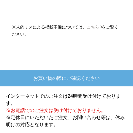
はい
またこのショップを利用したいですか？
はい
※人的ミスによる掲載不備については、
こちら
をご覧く
【注文商品】炊飯器 【注文時期】2025
ださい。
年10月頃
【このショップを選んだ理由は？】
欲しかったガス釜がほぼ最安で、他の方の評価も
高かったので決めました
お買い物の際にご確認ください
【注文からどのくらいで届きましたか？】
注文が確定して3日で届きました。在庫があったの
インターネットでのご注文は24時間受け付けておりま
もあると思いますがあまりに早かったので少し驚
す。
きました。
※お電話でのご注文は受け付けておりません。
※定休日にいただいたご注文、お問い合わせ等は、休み
【その他感想・コメント】
明けの対応となります。
ショップからの連絡もしっかりありましたし、商
品の梱包も、届いた後の連絡も十分なもので安心