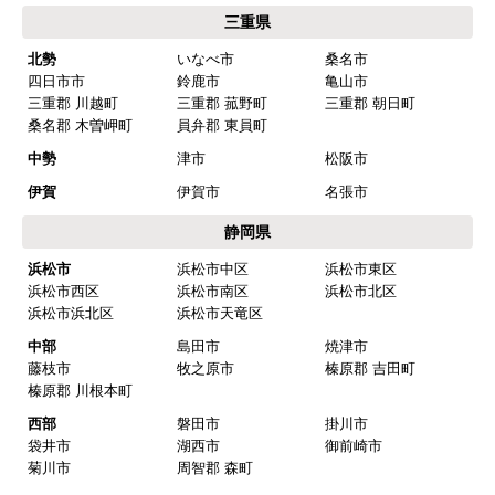
ショップからの連絡や対応は適切でしたか？
三重県
はい
北勢
いなべ市
桑名市
四日市市
鈴鹿市
亀山市
予定の期日までに商品が届きましたか？
三重郡 川越町
三重郡 菰野町
三重郡 朝日町
はい
桑名郡 木曽岬町
員弁郡 東員町
商品の梱包は必要十分なものでしたか？
中勢
津市
松阪市
はい
伊賀
伊賀市
名張市
またこのショップを利用したいですか？
静岡県
はい
浜松市
浜松市中区
浜松市東区
浜松市西区
浜松市南区
浜松市北区
【注文商品】浄水器・整水器 【注文時
浜松市浜北区
浜松市天竜区
期】2025年07月頃（モバイルから）
中部
島田市
焼津市
藤枝市
牧之原市
榛原郡 吉田町
【このショップを選んだ理由は？】
榛原郡 川根本町
近隣で安く、評判が良かったため
西部
磐田市
掛川市
袋井市
湖西市
御前崎市
【注文からどのくらいで届きましたか？】
菊川市
周智郡 森町
取付工事の数日前に調整して届けてくれた