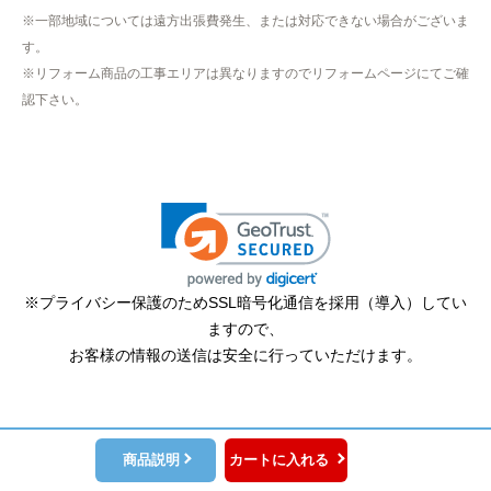
※一部地域については遠方出張費発生、または対応できない場合がございま
【その他感想・コメント】
す。
作業をされた方はスムーズで親切でした
※リフォーム商品の工事エリアは異なりますのでリフォームページにてご確
認下さい。
そふとくりーむまん
さん
2025年9月13日 08:10
欲しい商品をスムーズに注文できましたか？
はい
ショップからの連絡や対応は適切でしたか？
※プライバシー保護のためSSL暗号化通信を採用（導入）してい
はい
ますので、
予定の期日までに商品が届きましたか？
お客様の情報の送信は安全に行っていただけます。
はい
商品の梱包は必要十分なものでしたか？
はい
商品説明
カートに入れる
またこのショップを利用したいですか？