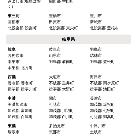
みよし市(離島は除
額田郡 幸田町
【注文商品】換気扇・レンジフー
く)
ド 【注文時期】2025年08月頃（モバイル
東三河
豊橋市
豊川市
から）
蒲郡市
田原市
新城市
北設楽郡 設楽町
北設楽郡 東栄町
北設楽郡 豊根村
【このショップを選んだ理由は？】
岐阜県
値段がとても安かったしレビューの内容がよかっ
岐阜
岐阜市
羽島市
た
各務原市
山県市
瑞穂市
【注文からどのくらいで届きましたか？】
本巣市
羽島郡 岐南町
羽島郡 笠松町
本巣郡 北方町
予定通りで
西濃
大垣市
海津市
【その他感想・コメント】
養老郡 養老町
不破郡 垂井町
不破郡 関ケ原町
揖斐郡 揖斐川町
揖斐郡 大野町
揖斐郡 池田町
中濃
関市
美濃市
マークレ
さん
美濃加茂市
可児市
加茂郡 坂祝町
加茂郡 富加町
加茂郡 川辺町
加茂郡 七宗町
2025年10月10日 21:04
加茂郡 百津町
加茂郡 白川町
可児郡 御嵩町
欲しい商品をスムーズに注文できましたか？
東濃
多治見市
中津川市
はい
瑞浪市
恵那市
土岐市