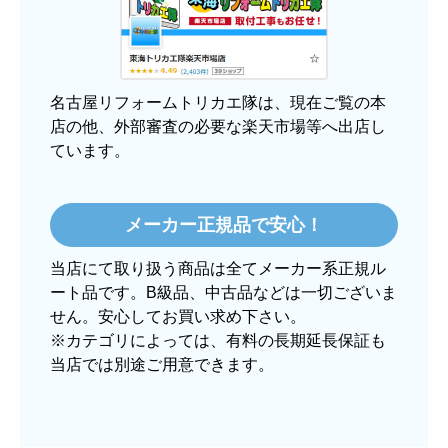
大手ネットショップよりも結構安いところで買う
のは不安でしたが、発送もかなり早くて、梱包も
丁寧でした。
良いショップだと思います。
名古屋リフォームトリカエ隊は、現在ご覧の本
店の他、外部審査の必要な楽天市場等へ出店し
ています。
ぱぱまる2018
さん
2025年12月24日 21:44
メーカー正規品で安心！
欲しい商品をスムーズに注文できましたか？
当店にて取り扱う商品は全てメーカー系正規ル
はい
ート品です。B級品、中古品などは一切ございま
ショップからの連絡や対応は適切でしたか？
せん。安心してお買い求め下さい。
はい
※カテゴリによっては、有料の長期延長保証も
当店では別途ご用意できます。
予定の期日までに商品が届きましたか？
はい
商品の梱包は必要十分なものでしたか？