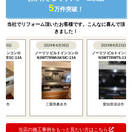
5
万件突破！
当社でリフォーム頂いたお客様です。こんなに喜んで頂
きました！
0日
2024年4月26日
2023年8月23日
ンコンロ
ノーリツ ビルトインコンロ
ノーリツ ビルトインコンロ
SC-13A
N3WT7RWASKSIC-13A
N3WT7RWTS-13A
市
三重県桑名市
愛知県清須市
当店の施工事例をもっと見たい方はこちら