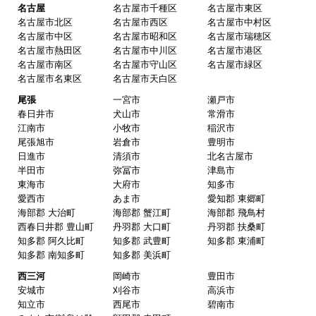
業者さんです。
名古屋
名古屋市千種区
名古屋市東区
名古屋市北区
名古屋市西区
名古屋市中村区
名古屋市中区
名古屋市昭和区
名古屋市瑞穂区
名古屋市熱田区
名古屋市中川区
名古屋市港区
ピングーヒサコ
さん
名古屋市南区
名古屋市守山区
名古屋市緑区
2025年10月30日 14:53
名古屋市名東区
名古屋市天白区
欲しい商品をスムーズに注文できましたか？
尾張
一宮市
瀬戸市
春日井市
犬山市
常滑市
はい
江南市
小牧市
稲沢市
ショップからの連絡や対応は適切でしたか？
尾張旭市
岩倉市
豊明市
日進市
清須市
北名古屋市
はい
半田市
弥冨市
津島市
予定の期日までに商品が届きましたか？
東海市
大府市
知多市
愛西市
あま市
愛知郡 東郷町
はい
海部郡 大治町
海部郡 蟹江町
海部郡 飛鳥村
商品の梱包は必要十分なものでしたか？
西春日井郡 豊山町
丹羽郡 大口町
丹羽郡 扶桑町
知多郡 阿久比町
知多郡 武豊町
知多郡 東浦町
はい
知多郡 南知多町
知多郡 美浜町
またこのショップを利用したいですか？
西三河
岡崎市
豊田市
はい
安城市
刈谷市
高浜市
知立市
西尾市
碧南市