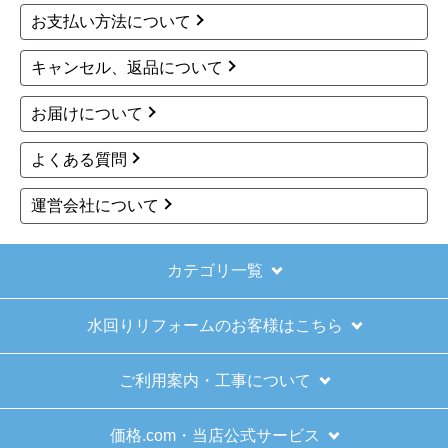
お支払い方法について
できました。また機会があれば是非利用したいと
思います。
キャンセル、返品について
お届けについて
きょりけ
さん
2025年11月9日 07:54
よくある質問
欲しい商品をスムーズに注文できましたか？
運営会社について
はい
ショップからの連絡や対応は適切でしたか？
はい
カテゴリ一覧
予定の期日までに商品が届きましたか？
水回りリフォームのお客様はこちら
はい
商品の梱包は必要十分なものでしたか？
ご利用案内・工事について
はい
またこのショップを利用したいですか？
価格.com・当店公式サービス