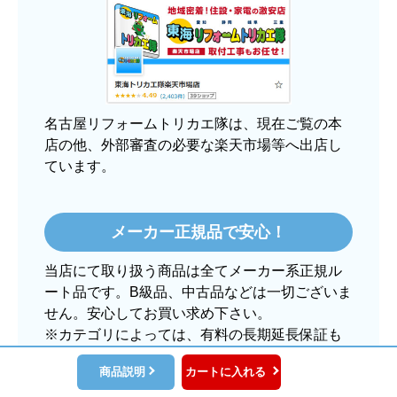
【その他感想・コメント】
大手ネットショップよりも結構安いところで買う
のは不安でしたが、発送もかなり早くて、梱包も
丁寧でした。
良いショップだと思います。
名古屋リフォームトリカエ隊は、現在ご覧の本
店の他、外部審査の必要な楽天市場等へ出店し
ています。
ぱぱまる2018
さん
2025年12月24日 21:44
メーカー正規品で安心！
欲しい商品をスムーズに注文できましたか？
当店にて取り扱う商品は全てメーカー系正規ル
はい
ート品です。B級品、中古品などは一切ございま
ショップからの連絡や対応は適切でしたか？
せん。安心してお買い求め下さい。
はい
※カテゴリによっては、有料の長期延長保証も
当店では別途ご用意できます。
予定の期日までに商品が届きましたか？
商品説明
カートに入れる
はい