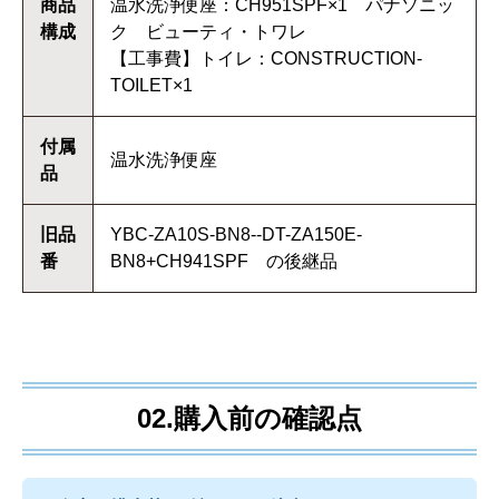
商品
温水洗浄便座：CH951SPF×1 パナソニッ
構成
ク ビューティ・トワレ
【工事費】トイレ：CONSTRUCTION-
TOILET×1
付属
温水洗浄便座
品
旧品
YBC-ZA10S-BN8--DT-ZA150E-
番
BN8+CH941SPF の後継品
02.購入前の確認点