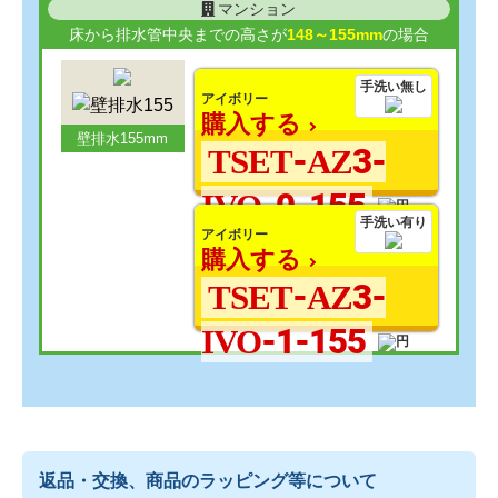
マンション
床から排水管中央までの高さが
148～155mm
の場合
手洗い無し
アイボリー
購入する
壁排水155mm
TSET-AZ3-
IVO-0-155
手洗い有り
アイボリー
購入する
TSET-AZ3-
IVO-1-155
返品・交換、商品のラッピング等について