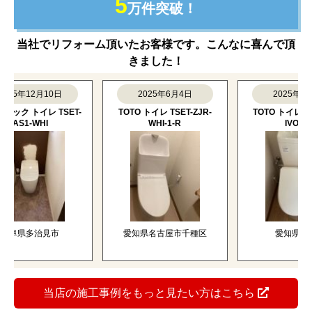
5
万件突破！
当社でリフォーム頂いたお客様です。こんなに喜んで頂
きました！
5年12月10日
2025年6月4日
2025年6月4日
 トイレ TSET-
TOTO トイレ TSET-ZJR-
TOTO トイレ TSET-
S1-WHI
WHI-1-R
IVO-1-R
県多治見市
愛知県名古屋市千種区
愛知県一宮市
当店の施工事例をもっと見たい方はこちら