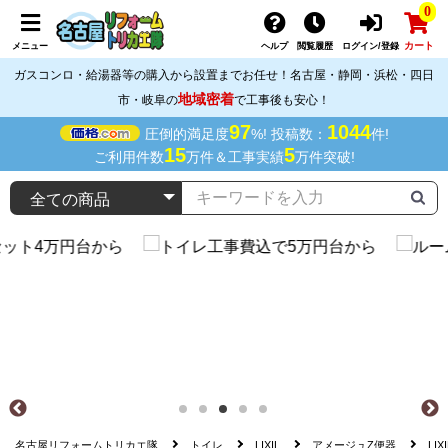
0
カート
メニュー
ヘルプ
閲覧履歴
ログイン/登録
ガスコンロ・給湯器等の購入から設置までお任せ！名古屋・静岡・浜松・四日
地域密着
市・岐阜の
で工事後も安心！
97
1044
圧倒的満足度
%! 投稿数：
件!
15
5
ご利用件数
万件＆工事実績
万件突破!
名古屋リフォームトリカエ隊
トイレ
LIXIL
アメージュZ便器
LI