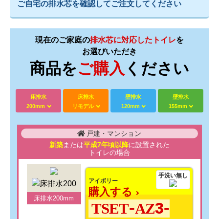
ご自宅の排水芯を確認してご注文してください
現在のご家庭の
排水芯に対応したトイレ
を
お選びいただき
商品を
ご購入
ください
床排水
床排水
壁排水
壁排水
200mm
リモデル
120mm
155mm
戸建・マンション
新築
または
平成7年頃以降
に設置された
トイレの場合
手洗い無し
アイボリー
購入する
床排水200mm
TSET-AZ3-