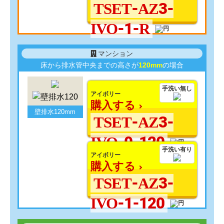
TSET-AZ3-
IVO-1-R
マンション
床から排水管中央までの高さが
120mm
の場合
手洗い無し
アイボリー
購入する
壁排水120mm
TSET-AZ3-
IVO-0-120
手洗い有り
アイボリー
購入する
TSET-AZ3-
IVO-1-120