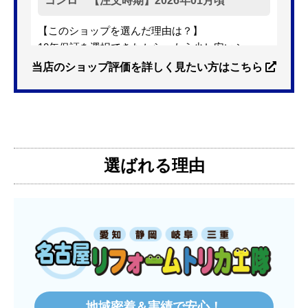
コンロ 【注文時期】2026年01月頃
【このショップを選んだ理由は？】
10年保証を選択できたから。もう少し安いショッ
プも有ったが、5年保証しかなかった。
当店のショップ評価を詳しく見たい方はこちら
【注文からどのくらいで届きましたか？】
3日位
選ばれる理由
【その他感想・コメント】
特に問題なく使えています
ものおきものおき
さん
2025年12月26日 18:45
欲しい商品をスムーズに注文できましたか？
はい
地域密着＆実績で安心！