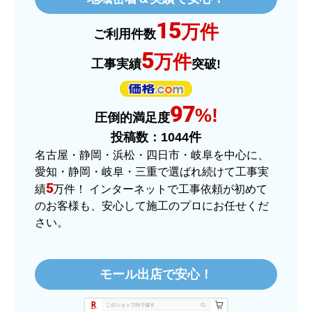
ショップからの連絡や対応は適切でしたか？
15
はい
万件
ご利用件数
予定の期日までに商品が届きましたか？
5
万件
工事実績
突破!
はい
商品の梱包は必要十分なものでしたか？
97
はい
%!
圧倒的満足度
またこのショップを利用したいですか？
投稿数：
1044
件
はい
名古屋・静岡・浜松・四日市・岐阜を中心に、
愛知・静岡・岐阜・三重で選ばれ続けて工事実
【注文商品】ヒーター・ストーブ 【注
5
績
万件！ インターネットで工事依頼が初めて
文時期】2025年11月頃（モバイルから）
のお客様も、安心して施工のプロにお任せくだ
さい。
【このショップを選んだ理由は？】
価格.comで最安値だったから。
モール出店で安心！
【注文からどのくらいで届きましたか？】
3日程で届きました。発送作業が早かったです。