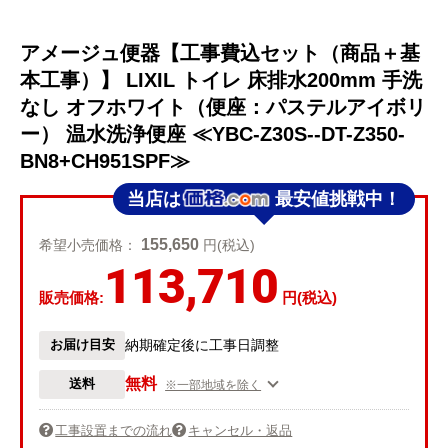
アメージュ便器【工事費込セット（商品＋基
本工事）】 LIXIL トイレ 床排水200mm 手洗
なし オフホワイト（便座：パステルアイボリ
ー） 温水洗浄便座 ≪YBC-Z30S--DT-Z350-
BN8+CH951SPF≫
当店は
最安値挑戦中！
155,650
希望小売価格：
円(税込)
113,710
販売価格:
円(税込)
お届け目安
納期確定後に工事日調整
無料
送料
※一部地域を除く
工事設置までの流れ
キャンセル・返品