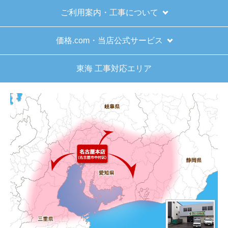
商品の梱包は必要十分なものでしたか？
ご利用案内・工事について
はい
またこのショップを利用したいですか？
価格.com・当店公式サービス
はい
東海 工事対応エリア
【注文商品】給湯器 【注文時期】2025
年11月頃（モバイルから）
【このショップを選んだ理由は？】
キッチン混合栓に続いて2回目の利用です。価格が
リーズナブルで、HPの構成から見てしっかりして
いる会社だなと思っていたので再度利用。やはり
期待通りにきちんと対応してもらえました。
【注文からどのくらいで届きましたか？】
工事日を自分から発注の2週間先にしていたので、
遅れることもなく予定通りに工事前に到着。