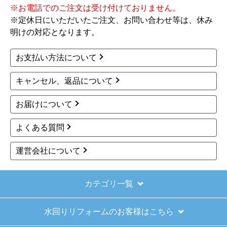
※お電話でのご注文は受け付けておりません。
※定休日にいただいたご注文、お問い合わせ等は、休み
【その他感想・コメント】
明けの対応となります。
ショップからの連絡もしっかりありましたし、商
品の梱包も、届いた後の連絡も十分なもので安心
お支払い方法について
できました。また機会があれば是非利用したいと
思います。
キャンセル、返品について
お届けについて
きょりけ
さん
2025年11月9日 07:54
よくある質問
欲しい商品をスムーズに注文できましたか？
運営会社について
はい
ショップからの連絡や対応は適切でしたか？
はい
カテゴリ一覧
予定の期日までに商品が届きましたか？
水回りリフォームのお客様はこちら
はい