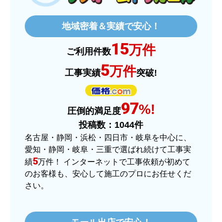
欲しい商品をスムーズに注文できましたか？
はい
地域密着＆実績で安心！
ショップからの連絡や対応は適切でしたか？
15
はい
万件
ご利用件数
予定の期日までに商品が届きましたか？
5
万件
工事実績
突破!
はい
商品の梱包は必要十分なものでしたか？
97
はい
%!
圧倒的満足度
またこのショップを利用したいですか？
投稿数：
1044
件
はい
名古屋・静岡・浜松・四日市・岐阜を中心に、
愛知・静岡・岐阜・三重で選ばれ続けて工事実
【注文商品】ヒーター・ストーブ 【注
5
績
万件！ インターネットで工事依頼が初めて
文時期】2025年11月頃（モバイルから）
のお客様も、安心して施工のプロにお任せくだ
さい。
【このショップを選んだ理由は？】
価格.comで最安値だったから。