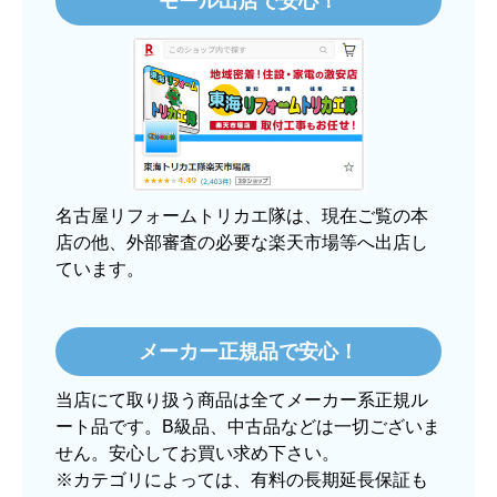
モール出店で安心！
【注文からどのくらいで届きましたか？】
3日程で届きました。発送作業が早かったです。
【その他感想・コメント】
大手ネットショップよりも結構安いところで買う
のは不安でしたが、発送もかなり早くて、梱包も
丁寧でした。
良いショップだと思います。
名古屋リフォームトリカエ隊は、現在ご覧の本
店の他、外部審査の必要な楽天市場等へ出店し
ています。
ぱぱまる2018
さん
2025年12月24日 21:44
メーカー正規品で安心！
欲しい商品をスムーズに注文できましたか？
当店にて取り扱う商品は全てメーカー系正規ル
はい
ート品です。B級品、中古品などは一切ございま
ショップからの連絡や対応は適切でしたか？
せん。安心してお買い求め下さい。
はい
※カテゴリによっては、有料の長期延長保証も