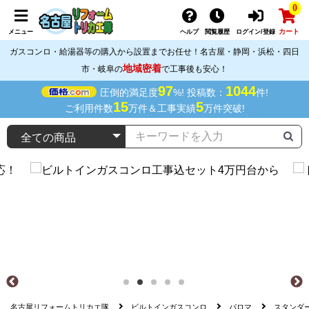
0
カート
メニュー
ヘルプ
閲覧履歴
ログイン/登録
ガスコンロ・給湯器等の購入から設置までお任せ！名古屋・静岡・浜松・四日
地域密着
市・岐阜の
で工事後も安心！
97
1044
圧倒的満足度
%! 投稿数：
件!
15
5
ご利用件数
万件＆工事実績
万件突破!
名古屋リフォームトリカエ隊
ビルトインガスコンロ
パロマ
スタンダ