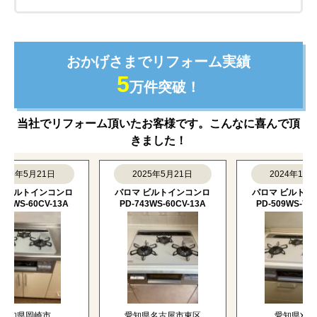
おかげさまでリフォーム実績
5
万件突破！
当社でリフォーム頂いたお客様です。こんなに喜んで頂
きました！
年5月21日
2025年5月21日
2024年1月22日
ルトインコンロ
パロマ ビルトインコンロ
パロマ ビルトインコ
S-60CV-13A
PD-743WS-60CV-13A
PD-509WS-75CV-L
県岡崎市
愛知県名古屋市東区
愛知県刈谷市