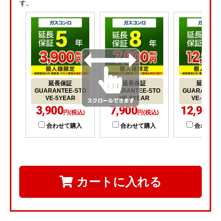
す。
延長保証
延長保証
延長保証
GUARANTEE-STO
GUARANTEE-STO
GUARANTEE
VE-5YEAR
VE-8YEAR
VE-10YE
3,900
7,900
12,900
円(税込)
円(税込)
円
合わせて購入
合わせて購入
合わせて
カートに入れる