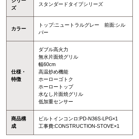
シリー
スタンダードタイプシリーズ
ズ
トップ:ニュートラルグレー 前面:シル
カラー
バー
ダブル高火力
無水片面焼グリル
幅60cm
仕様・
高温炒め機能
特徴
ホーローゴトク
ホーロートップ
水なし片面焼グリル
低加重センサー
商品構
ビルトインコンロ:PD-N36S-LPG×1
成
工事費:CONSTRUCTION-STOVE×1