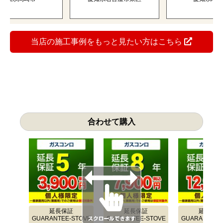
当店の施工事例をもっと見たい方はこちら
合わせて購入
延長保証
延長保証
延長保証
GUARANTEE-STOVE
GUARANTEE-STOVE
GUARANTEE-