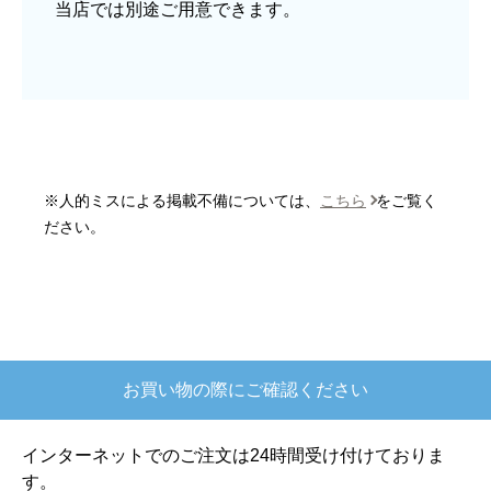
当店では別途ご用意できます。
予定の期日までに商品が届きましたか？
はい
商品の梱包は必要十分なものでしたか？
はい
またこのショップを利用したいですか？
はい
※人的ミスによる掲載不備については、
こちら
をご覧く
【注文商品】炊飯器 【注文時期】2025
ださい。
年10月頃
【このショップを選んだ理由は？】
欲しかったガス釜がほぼ最安で、他の方の評価も
高かったので決めました
お買い物の際にご確認ください
【注文からどのくらいで届きましたか？】
注文が確定して3日で届きました。在庫があったの
インターネットでのご注文は24時間受け付けておりま
もあると思いますがあまりに早かったので少し驚
す。
きました。