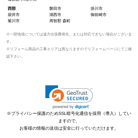
近隣で安く、評判が良かったため
西部
磐田市
掛川市
袋井市
湖西市
御前崎市
【注文からどのくらいで届きましたか？】
菊川市
周智郡 森町
取付工事の数日前に調整して届けてくれた
※一部地域については遠方出張費発生、または対応できない場合がございま
【その他感想・コメント】
す。
作業をされた方はスムーズで親切でした
※リフォーム商品の工事エリアは異なりますのでリフォームページにてご確
認下さい。
そふとくりーむまん
さん
2025年9月13日 08:10
欲しい商品をスムーズに注文できましたか？
はい
ショップからの連絡や対応は適切でしたか？
※プライバシー保護のためSSL暗号化通信を採用（導入）してい
はい
ますので、
予定の期日までに商品が届きましたか？
お客様の情報の送信は安全に行っていただけます。
はい