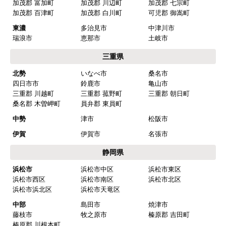
加茂郡 富加町
加茂郡 川辺町
加茂郡 七宗町
2025年10月10日 21:04
加茂郡 百津町
加茂郡 白川町
可児郡 御嵩町
欲しい商品をスムーズに注文できましたか？
東濃
多治見市
中津川市
はい
瑞浪市
恵那市
土岐市
ショップからの連絡や対応は適切でしたか？
三重県
はい
北勢
いなべ市
桑名市
四日市市
鈴鹿市
亀山市
予定の期日までに商品が届きましたか？
三重郡 川越町
三重郡 菰野町
三重郡 朝日町
はい
桑名郡 木曽岬町
員弁郡 東員町
商品の梱包は必要十分なものでしたか？
中勢
津市
松阪市
はい
伊賀
伊賀市
名張市
またこのショップを利用したいですか？
静岡県
はい
浜松市
浜松市中区
浜松市東区
浜松市西区
浜松市南区
浜松市北区
【注文商品】浄水器・整水器 【注文時
浜松市浜北区
浜松市天竜区
期】2025年07月頃（モバイルから）
中部
島田市
焼津市
藤枝市
牧之原市
榛原郡 吉田町
【このショップを選んだ理由は？】
榛原郡 川根本町