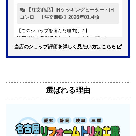
【注文商品】IHクッキングヒーター・IH
コンロ 【注文時期】2026年01月頃
【このショップを選んだ理由は？】
10年保証を選択できたから。もう少し安いショッ
プも有ったが、5年保証しかなかった。
当店のショップ評価を詳しく見たい方はこちら
【注文からどのくらいで届きましたか？】
3日位
選ばれる理由
【その他感想・コメント】
特に問題なく使えています
ものおきものおき
さん
2025年12月26日 18:45