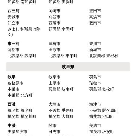
知多郡 南知多町
知多郡 美浜町
またこのショップを利用したいですか？
西三河
岡崎市
豊田市
はい
安城市
刈谷市
高浜市
知立市
西尾市
碧南市
みよし市(離島は除
額田郡 幸田町
【注文商品】換気扇・レンジフー
く)
ド 【注文時期】2025年08月頃（モバイル
東三河
豊橋市
豊川市
から）
蒲郡市
田原市
新城市
北設楽郡 設楽町
北設楽郡 東栄町
北設楽郡 豊根村
【このショップを選んだ理由は？】
岐阜県
値段がとても安かったしレビューの内容がよかっ
岐阜
岐阜市
羽島市
た
各務原市
山県市
瑞穂市
【注文からどのくらいで届きましたか？】
本巣市
羽島郡 岐南町
羽島郡 笠松町
本巣郡 北方町
予定通りで
西濃
大垣市
海津市
【その他感想・コメント】
養老郡 養老町
不破郡 垂井町
不破郡 関ケ原町
揖斐郡 揖斐川町
揖斐郡 大野町
揖斐郡 池田町
中濃
関市
美濃市
マークレ
さん
美濃加茂市
可児市
加茂郡 坂祝町