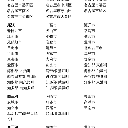
名古屋市熱田区
名古屋市中川区
名古屋市港区
名古屋市南区
名古屋市守山区
名古屋市緑区
名古屋市名東区
名古屋市天白区
尾張
一宮市
瀬戸市
春日井市
犬山市
常滑市
江南市
小牧市
稲沢市
尾張旭市
岩倉市
豊明市
日進市
清須市
北名古屋市
半田市
弥冨市
津島市
東海市
大府市
知多市
愛西市
あま市
愛知郡 東郷町
海部郡 大治町
海部郡 蟹江町
海部郡 飛鳥村
西春日井郡 豊山町
丹羽郡 大口町
丹羽郡 扶桑町
知多郡 阿久比町
知多郡 武豊町
知多郡 東浦町
知多郡 南知多町
知多郡 美浜町
西三河
岡崎市
豊田市
安城市
刈谷市
高浜市
知立市
西尾市
碧南市
みよし市(離島は除
額田郡 幸田町
く)
東三河
豊橋市
豊川市