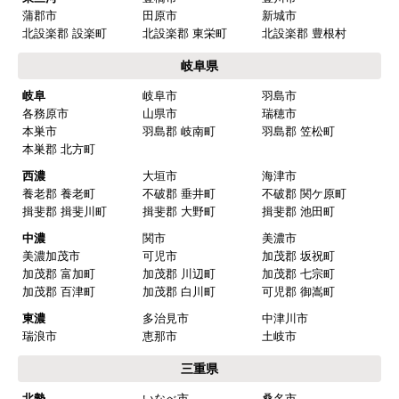
蒲郡市
田原市
新城市
北設楽郡 設楽町
北設楽郡 東栄町
北設楽郡 豊根村
岐阜県
岐阜
岐阜市
羽島市
各務原市
山県市
瑞穂市
本巣市
羽島郡 岐南町
羽島郡 笠松町
本巣郡 北方町
西濃
大垣市
海津市
養老郡 養老町
不破郡 垂井町
不破郡 関ケ原町
揖斐郡 揖斐川町
揖斐郡 大野町
揖斐郡 池田町
中濃
関市
美濃市
美濃加茂市
可児市
加茂郡 坂祝町
加茂郡 富加町
加茂郡 川辺町
加茂郡 七宗町
加茂郡 百津町
加茂郡 白川町
可児郡 御嵩町
東濃
多治見市
中津川市
瑞浪市
恵那市
土岐市
三重県
北勢
いなべ市
桑名市