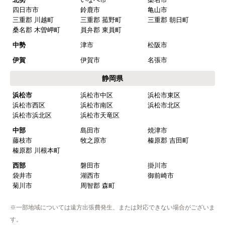
四日市市
鈴鹿市
亀山市
三重郡 川越町
三重郡 菰野町
三重郡 朝日町
桑名郡 木曽岬町
員弁郡 東員町
中勢
津市
松阪市
伊賀
伊賀市
名張市
静岡県
浜松市
浜松市中区
浜松市東区
浜松市西区
浜松市南区
浜松市北区
浜松市浜北区
浜松市天竜区
中部
島田市
焼津市
藤枝市
牧之原市
榛原郡 吉田町
榛原郡 川根本町
西部
磐田市
掛川市
袋井市
湖西市
御前崎市
菊川市
周智郡 森町
※一部地域については遠方出張費発生、または対応できない場合がございま
す。