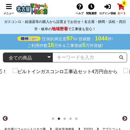
0
カート
メニュー
ヘルプ
閲覧履歴
ログイン/登録
ガスコンロ・給湯器等の購入から設置までお任せ！名古屋・静岡・浜松・四日
地域密着
市・岐阜の
で工事後も安心！
97
1044
圧倒的満足度
%! 投稿数：
件!
15
5
ご利用件数
万件＆工事実績
万件突破!
名古屋リフォームトリカエ隊
温水洗浄便座
TOTO
アプリコット