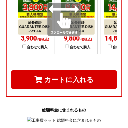
延長保証
延長保証
延長保証
GUARANTEE-DISH
GUARANTEE-DISH
GUARANTEE-
-5YEAR
-8YEAR
-10YEA
3,900
9,800
14,800
円(税込)
円(税込)
円
合わせて購入
合わせて購入
合わせて
カートに入れる
総額料金に含まれるもの