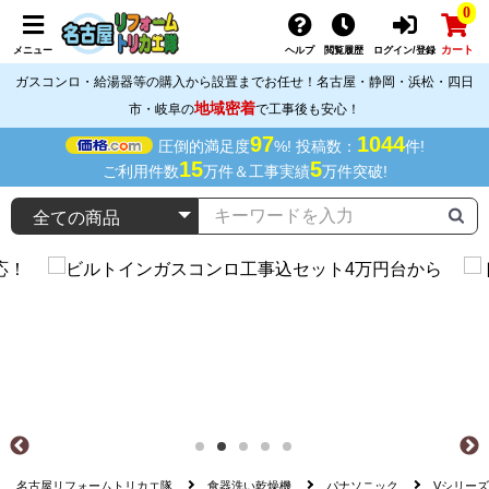
0
カート
メニュー
ヘルプ
閲覧履歴
ログイン/登録
ガスコンロ・給湯器等の購入から設置までお任せ！名古屋・静岡・浜松・四日
地域密着
市・岐阜の
で工事後も安心！
97
1044
圧倒的満足度
%! 投稿数：
件!
15
5
ご利用件数
万件＆工事実績
万件突破!
名古屋リフォームトリカエ隊
食器洗い乾燥機
パナソニック
Vシリーズ