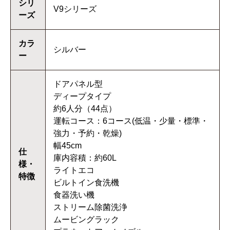
シリ
V9シリーズ
ーズ
カラ
シルバー
ー
ドアパネル型
ディープタイプ
約6人分（44点）
運転コース：6コース(低温・少量・標準・
強力・予約・乾燥)
幅45cm
仕
庫内容積：約60L
様・
ライトエコ
特徴
ビルトイン食洗機
食器洗い機
ストリーム除菌洗浄
ムービングラック