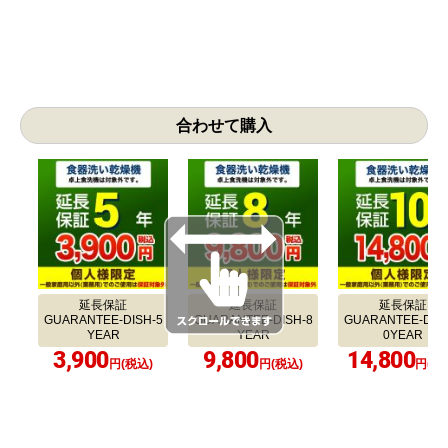
2026年3月5日
2026年2月26日
2026年2月
イ 食器洗い乾燥機
リンナイ 食器洗い乾燥機
リンナイ 食器洗
SW-F403C-SV
RKW-405A-SV
RSW-F403C
三重県四日市市
岐阜県各務原市
愛知県大府
当店の施工事例をもっと見たい方はこちら