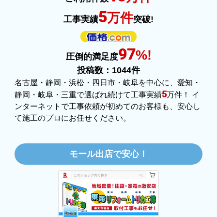
【注文からどのくらいで届きましたか？】
3日位
選ばれる理由
【その他感想・コメント】
特に問題なく使えています
ものおきものおき
さん
2025年12月26日 18:45
欲しい商品をスムーズに注文できましたか？
はい
地域密着＆実績で安心！
ショップからの連絡や対応は適切でしたか？
はい
15
万件
ご利用件数
予定の期日までに商品が届きましたか？
5
万件
はい
工事実績
突破!
商品の梱包は必要十分なものでしたか？