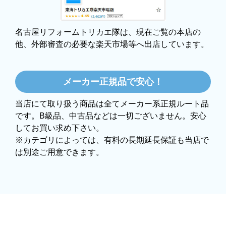
はい
97
%!
圧倒的満足度
またこのショップを利用したいですか？
投稿数：
1044
件
はい
名古屋・静岡・浜松・四日市・岐阜を中心に、愛知・
5
静岡・岐阜・三重で選ばれ続けて工事実績
万件！ イ
【注文商品】ヒーター・ストーブ 【注文時
ンターネットで工事依頼が初めてのお客様も、安心し
期】2025年11月頃（モバイルから）
て施工のプロにお任せください。
【このショップを選んだ理由は？】
価格.comで最安値だったから。
モール出店で安心！
【注文からどのくらいで届きましたか？】
3日程で届きました。発送作業が早かったです。
【その他感想・コメント】
大手ネットショップよりも結構安いところで買うのは不
安でしたが、発送もかなり早くて、梱包も丁寧でした。
良いショップだと思います。
名古屋リフォームトリカエ隊は、現在ご覧の本店の