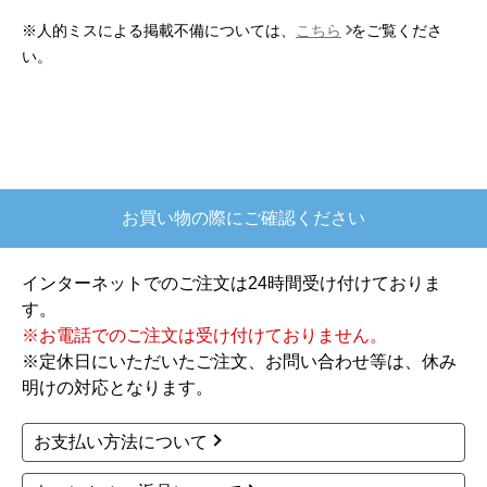
他、外部審査の必要な楽天市場等へ出店しています。
ぱぱまる2018
さん
2025年12月24日 21:44
メーカー正規品で安心！
欲しい商品をスムーズに注文できましたか？
当店にて取り扱う商品は全てメーカー系正規ルート品
はい
です。B級品、中古品などは一切ございません。安心
してお買い求め下さい。
ショップからの連絡や対応は適切でしたか？
※カテゴリによっては、有料の長期延長保証も当店で
はい
は別途ご用意できます。
予定の期日までに商品が届きましたか？
はい
商品の梱包は必要十分なものでしたか？
はい
またこのショップを利用したいですか？
はい
※人的ミスによる掲載不備については、
こちら
をご覧くださ
い。
【注文商品】炊飯器 【注文時期】2025年10