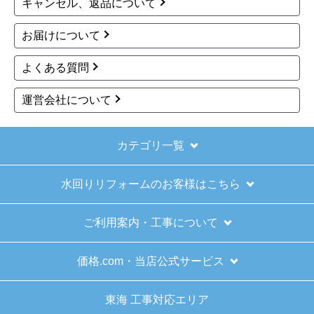
月頃
【このショップを選んだ理由は？】
欲しかったガス釜がほぼ最安で、他の方の評価も高かっ
たので決めました
お買い物の際にご確認ください
【注文からどのくらいで届きましたか？】
注文が確定して3日で届きました。在庫があったのもあ
インターネットでのご注文は24時間受け付けておりま
ると思いますがあまりに早かったので少し驚きました。
す。
※お電話でのご注文は受け付けておりません。
【その他感想・コメント】
※定休日にいただいたご注文、お問い合わせ等は、休み
ショップからの連絡もしっかりありましたし、商品の梱
明けの対応となります。
包も、届いた後の連絡も十分なもので安心できました。
また機会があれば是非利用したいと思います。
お支払い方法について
キャンセル、返品について
きょりけ
さん
2025年11月9日 07:54
お届けについて
欲しい商品をスムーズに注文できましたか？