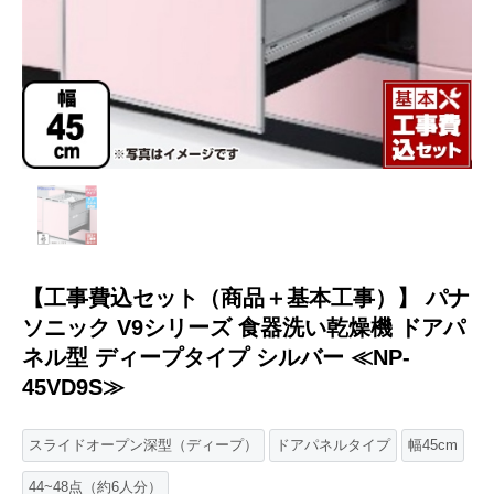
【工事費込セット（商品＋基本工事）】 パナ
ソニック V9シリーズ 食器洗い乾燥機 ドアパ
ネル型 ディープタイプ シルバー ≪NP-
45VD9S≫
スライドオープン深型（ディープ）
ドアパネルタイプ
幅45cm
44~48点（約6人分）