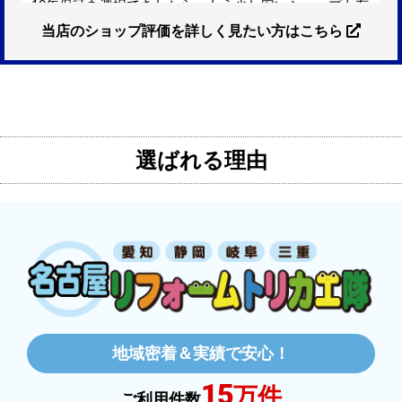
ショップからの連絡や対応は適切でしたか？
はい
予定の期日までに商品が届きましたか？
はい
商品の梱包は必要十分なものでしたか？
はい
またこのショップを利用したいですか？
はい
【注文商品】IHクッキングヒーター・IHコン
ロ 【注文時期】2026年01月頃
【このショップを選んだ理由は？】
10年保証を選択できたから。もう少し安いショップも有
ったが、5年保証しかなかった。
当店のショップ評価を詳しく見たい方はこちら