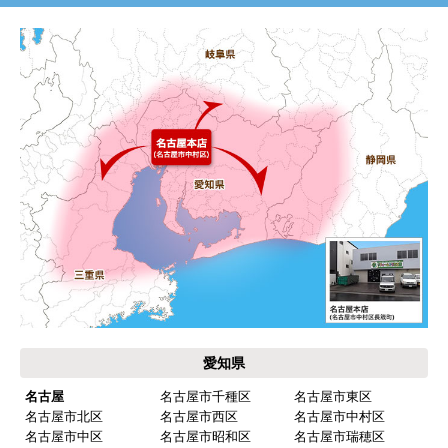
よくある質問
はい
運営会社について
ショップからの連絡や対応は適切でしたか？
はい
予定の期日までに商品が届きましたか？
カテゴリ一覧
はい
水回りリフォームのお客様はこちら
商品の梱包は必要十分なものでしたか？
はい
ご利用案内・工事について
またこのショップを利用したいですか？
はい
価格.com・当店公式サービス
【注文商品】給湯器 【注文時期】2025年11
月頃（モバイルから）
東海 工事対応エリア
【このショップを選んだ理由は？】
キッチン混合栓に続いて2回目の利用です。価格がリー
ズナブルで、HPの構成から見てしっかりしている会社