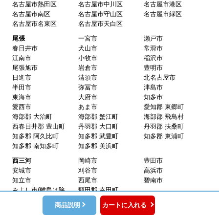
だなと思っていたので再度利用。やはり期待通りにきち
んと対応してもらえました。
【注文からどのくらいで届きましたか？】
工事日を自分から発注の2週間先にしていたので、遅れ
ることもなく予定通りに工事前に到着。
【その他感想・コメント】
保証書に添付する工事店の証明もきちんと対応してくれ
てますので、アフターも安心できます。
次に何か交換タイミングが来たら、一番の候補先業者さ
んです。
愛知県
名古屋
名古屋市千種区
名古屋市東区
名古屋市北区
名古屋市西区
名古屋市中村区
ピングーヒサコ
さん
名古屋市中区
名古屋市昭和区
名古屋市瑞穂区
2025年10月30日 14:53
名古屋市熱田区
名古屋市中川区
名古屋市港区
名古屋市南区
名古屋市守山区
名古屋市緑区
欲しい商品をスムーズに注文できましたか？
名古屋市名東区
名古屋市天白区
商品説明
カートに入れる
はい
尾張
一宮市
瀬戸市