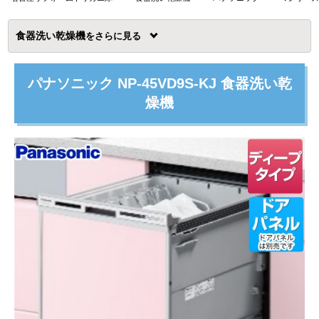
食器洗い乾燥機
を
パナソニック NP-45VD9S-KJ 食器洗い乾
燥機