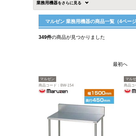
業務用機器
を
マルゼン 業務用機器の商品一覧（4ペー
349件
の商品が見つかりました
最初へ
マルゼン
マル
商品コード
：BW-154
商品コ