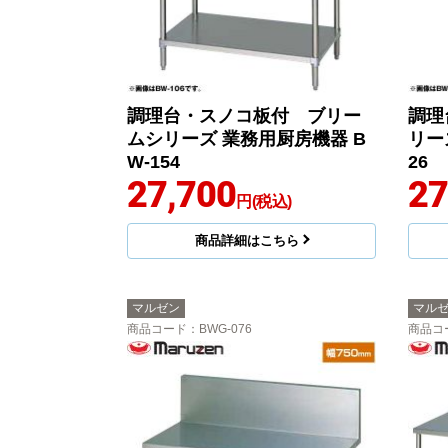
調理台・スノコ板付 ブリー
調理
ムシリーズ 業務用厨房機器 B
リー
W-154
26
27,700
27
円(税込)
商品詳細はこちら
マルゼン
マル
商品コード
：BWG-076
商品コ