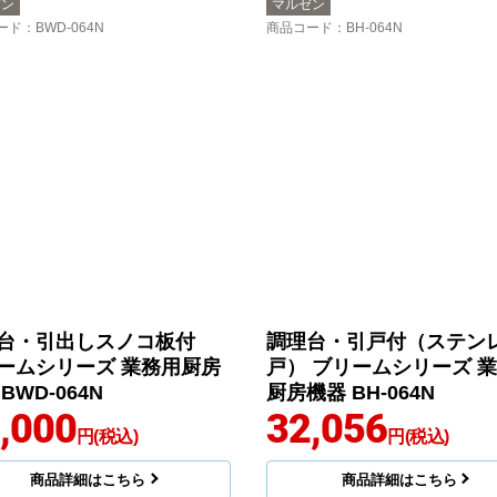
ゼン
マルゼン
ード
：BWD-064N
商品コード
：BH-064N
台・引出しスノコ板付
調理台・引戸付（ステン
ームシリーズ 業務用厨房
戸） ブリームシリーズ 
BWD-064N
厨房機器 BH-064N
,000
32,056
円(税込)
円(税込)
商品詳細はこちら
商品詳細はこちら