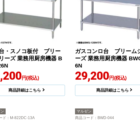
台・スノコ板付 ブリー
ガスコンロ台 ブリーム
リーズ 業務用厨房機器 B
ーズ 業務用厨房機器 BWG
26N
6N
,200
29,200
円(税込)
円(税込)
商品詳細はこちら
商品詳細はこちら
ゼン
マルゼン
ード
：M-822DC-13A
商品コード
：BWD-044