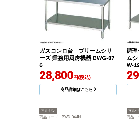
ガスコンロ台 ブリームシリ
調理
ーズ 業務用厨房機器 BWG-07
ムシ
6
W-1
28,800
29
円(税込)
商品詳細はこちら
マルゼン
マル
商品コード
：BWD-044N
商品コ