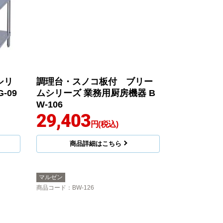
シリ
調理台・スノコ板付 ブリー
-09
ムシリーズ 業務用厨房機器 B
W-106
29,403
円(税込)
商品詳細はこちら
マルゼン
商品コード
：BW-126