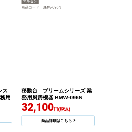
マルゼン
商品コード
：BMW-096N
レス
移動台 ブリームシリーズ 業
業務用
務用厨房機器 BMW-096N
32,100
円(税込)
商品詳細はこちら