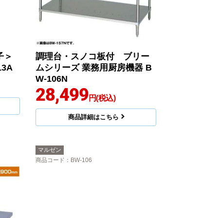
子＞
調理台・スノコ板付 ブリー
3A
ムシリーズ 業務用厨房機器 B
W-106N
28,499
円(税込)
商品詳細はこちら
マルゼン
商品コード
：BW-106