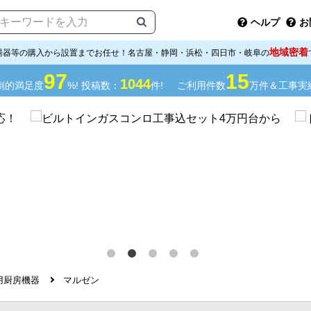
ヘルプ
お
地域密着
湯器等の購入から設置までお任せ！名古屋・静岡・浜松・四日市・岐阜の
97
15
1044
倒的満足度
%! 投稿数：
件!
ご利用件数
万件＆工事実
用厨房機器
マルゼン