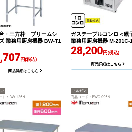
台・三方枠 ブリームシ
ガステーブルコンロ＜親
ズ 業務用厨房機器 BW-T1
業務用厨房機器 M-201C-1
28,200
円(税込)
,707
円(税込)
商品詳細はこちら
商品詳細はこちら
ゼン
マルゼン
ード
：BW-126N
商品コード
：BWG-096N