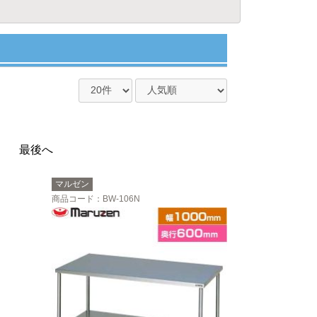
最後へ
マルゼン
商品コード
：BW-106N