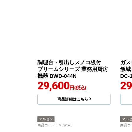
調理台・引出しスノコ板付
ガス
ブリームシリーズ 業務用厨房
飯城
機器 BWD-044N
DC-
29,600
29
円(税込)
商品詳細はこちら
マルゼン
マル
商品コード
：MLWS-1
商品コ