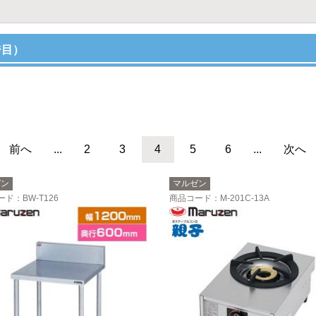
ジ目）
前へ
...
2
3
4
5
6
...
次へ
ゼン
マルゼン
ード
：BW-T126
商品コード
：M-201C-13A