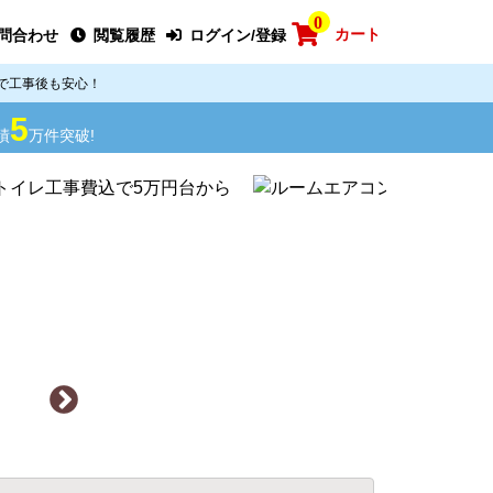
0
カート
問合わせ
閲覧履歴
ログイン/登録
で工事後も安心！
5
績
万件突破!