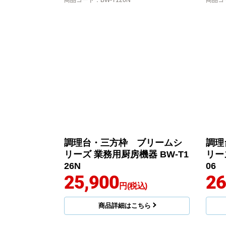
商品コード
：BW-T126N
商品コ
調理台・三方枠 ブリームシ
調理
リーズ 業務用厨房機器 BW-T1
リー
26N
06
25,900
26
円(税込)
商品詳細はこちら