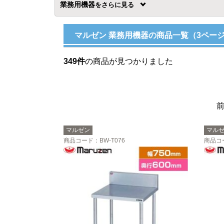
業務用機器
を
マルゼン 業務用機器の商品一覧（3ペー
349件
の商品が見つかりました
マルゼン
マル
商品コード
：BW-T076
商品コ