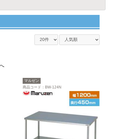
へ
マルゼン
商品コード
：BW-124N