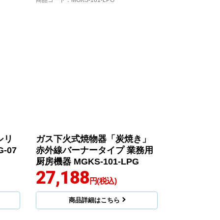
商品コード
：MGKS-101-LPG
シリ
ガス下火式焼物器「炭焼き」
-07
赤外線バーナータイプ 業務用
厨房機器 MGKS-101-LPG
27,188
円(税込)
商品詳細はこちら