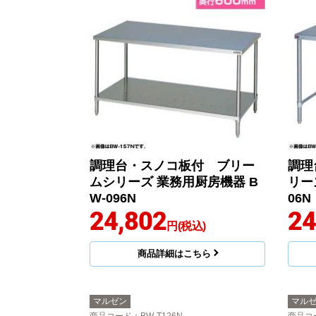
調理台・スノコ板付 ブリー
調理
ムシリーズ 業務用厨房機器 B
リー
W-096N
06N
24,802
24
円(税込)
商品詳細はこちら
マルゼン
マル