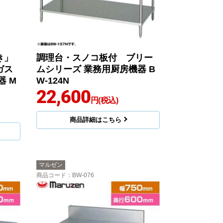
き」
調理台・スノコ板付 ブリー
ガス
ムシリーズ 業務用厨房機器 B
器 M
W-124N
22,600
円(税込)
商品詳細はこちら
マルゼン
商品コード
：BW-076