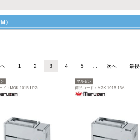
ジ目）
前へ
1
2
3
4
5
...
次へ
最後
ゼン
マルゼン
ード
：MGK-101B-LPG
商品コード
：MGK-101B-13A