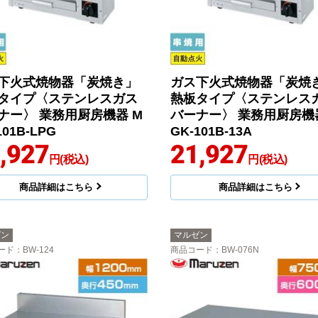
下火式焼物器「炭焼き」
ガス下火式焼物器「炭焼
タイプ〈ステンレスガス
熱板タイプ〈ステンレス
ナー〉 業務用厨房機器 M
バーナー〉 業務用厨房機
101B-LPG
GK-101B-13A
,927
21,927
円(税込)
円(税込)
商品詳細はこちら
商品詳細はこちら
ゼン
マルゼン
ード
：BW-124
商品コード
：BW-076N