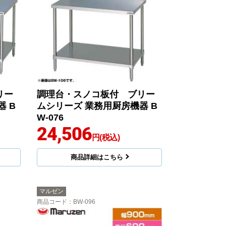
リー
調理台・スノコ板付 ブリー
 B
ムシリーズ 業務用厨房機器 B
W-076
24,506
円(税込)
商品詳細はこちら
マルゼン
商品コード
：BW-096