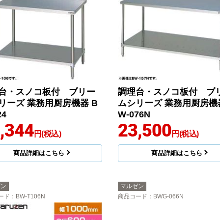
台・スノコ板付 ブリー
調理台・スノコ板付 ブ
リーズ 業務用厨房機器 B
ムシリーズ 業務用厨房機器
24
W-076N
,344
23,500
円(税込)
円(税込)
商品詳細はこちら
商品詳細はこちら
ゼン
マルゼン
ード
：BW-T106N
商品コード
：BWG-066N