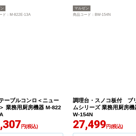
ゼン
マルゼン
ード
：M-822E-13A
商品コード
：BW-154N
テーブルコンロ＜ニュー
調理台・スノコ板付 ブ
＞ 業務用厨房機器 M-822
ムシリーズ 業務用厨房機器
3A
W-154N
,307
27,499
円(税込)
円(税込)