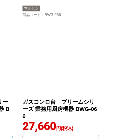
マルゼン
商品コード
：BWG-066
リー
ガスコンロ台 ブリームシリ
 B
ーズ 業務用厨房機器 BWG-06
6
27,660
円(税込)