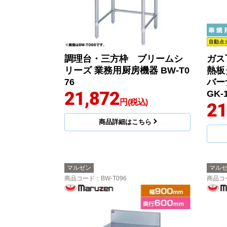
調理台・三方枠 ブリームシ
ガス
リーズ 業務用厨房機器 BW-T0
熱板
76
バー
21,872
GK-
円(税込)
21
商品詳細はこちら
マルゼン
マル
商品コード
：BW-T096
商品コ