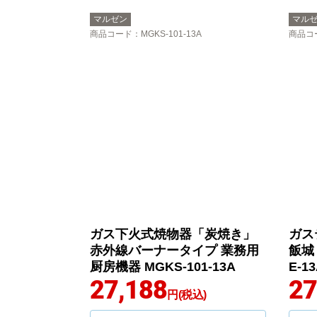
マルゼン
マル
商品コード
：MGKS-101-13A
商品コ
ガス下火式焼物器「炭焼き」
ガス
赤外線バーナータイプ 業務用
飯城
厨房機器 MGKS-101-13A
E-1
27,188
27
円(税込)