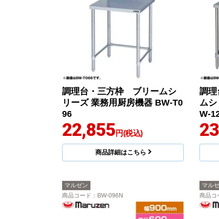
調理台・三方枠 ブリームシ
調理
リーズ 業務用厨房機器 BW-T0
ムシ
96
W-1
22,855
23
円(税込)
商品詳細はこちら
マルゼン
マル
商品コード
：BW-096N
商品コ