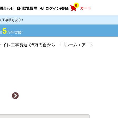
0
カート
問合わせ
閲覧履歴
ログイン/登録
で工事後も安心！
5
績
万件突破!