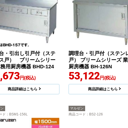
台・引出し引戸付（ステ
調理台・引戸付（ステン
ス戸） ブリームシリー
戸） ブリームシリーズ 
務用厨房機器 BHD-124
厨房機器 BH-126N
,673
53,122
円(税込)
円(税込)
商品詳細はこちら
商品詳細はこちら
ゼン
マルゼン
ード
：BSM1-156L
商品コード
：BS2-126