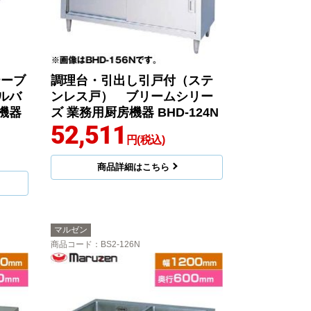
テーブ
調理台・引出し引戸付（ステ
ルバ
ンレス戸） ブリームシリー
機器
ズ 業務用厨房機器 BHD-124N
52,511
円(税込)
商品詳細はこちら
マルゼン
商品コード
：BS2-126N