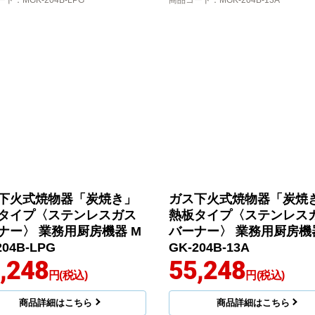
ード
：MGK-204B-LPG
商品コード
：MGK-204B-13A
下火式焼物器「炭焼き」
ガス下火式焼物器「炭焼
タイプ〈ステンレスガス
熱板タイプ〈ステンレス
ナー〉 業務用厨房機器 M
バーナー〉 業務用厨房機
204B-LPG
GK-204B-13A
,248
55,248
円(税込)
円(税込)
商品詳細はこちら
商品詳細はこちら