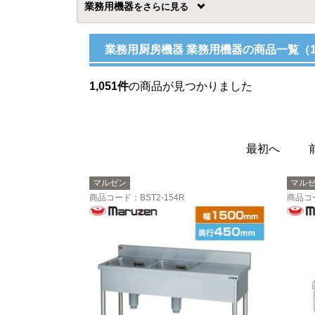
業務用機器
を
業務用厨房機器 業務用機器の商品一覧（
1,051件
の商品が見つかりました
最初へ
マルゼン
マル
商品コード
：BST2-154R
商品コ