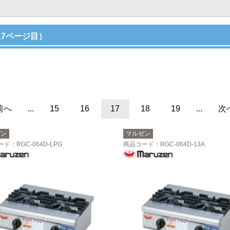
17ページ目）
前へ
...
15
16
17
18
19
...
次
ゼン
マルゼン
ード
：RGC-064D-LPG
商品コード
：RGC-064D-13A