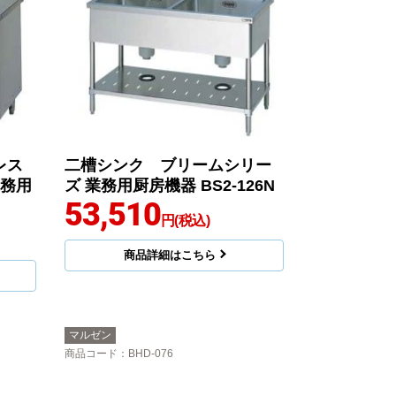
レス
二槽シンク ブリームシリー
業務用
ズ 業務用厨房機器 BS2-126N
53,510
円(税込)
商品詳細はこちら
マルゼン
商品コード
：BHD-076