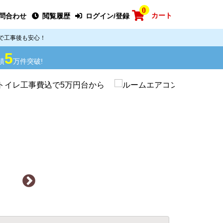
0
カート
問合わせ
閲覧履歴
ログイン/登録
で工事後も安心！
5
績
万件突破!