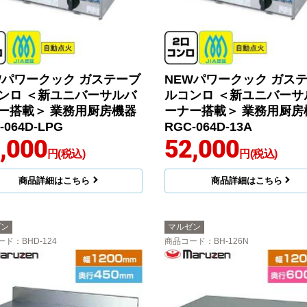
Wパワークック ガステーブ
NEWパワークック ガス
ンロ ＜新ユニバーサルバ
ルコンロ ＜新ユニバーサ
ー搭載＞ 業務用厨房機器
ーナー搭載＞ 業務用厨房
-064D-LPG
RGC-064D-13A
,000
52,000
円(税込)
円(税込)
商品詳細はこちら
商品詳細はこちら
ゼン
マルゼン
ード
：BHD-124
商品コード
：BH-126N