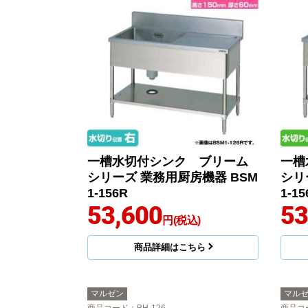
一槽水切付シンク ブリーム
一槽
シリーズ 業務用厨房機器 BSM
シリ
1-156R
1-15
53,600
53
円(税込)
商品詳細はこちら
マルゼン
マル