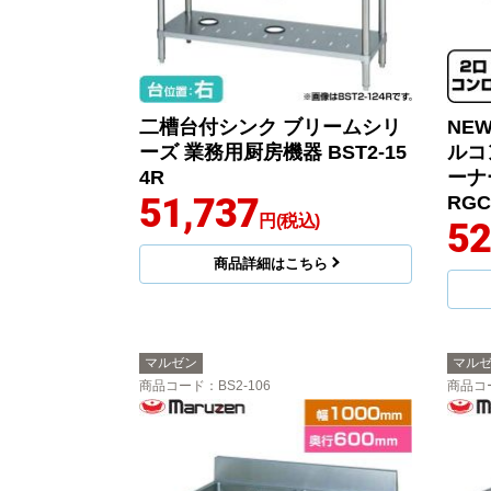
二槽台付シンク ブリームシリ
NE
ーズ 業務用厨房機器 BST2-15
ルコ
4R
ーナ
51,737
RGC
円(税込)
52
商品詳細はこちら
マルゼン
マル
商品コード
：BS2-106
商品コ