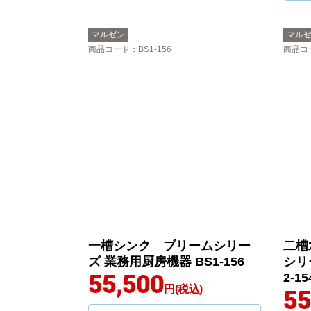
マルゼン
マル
商品コード
：BS1-156
商品コ
一槽シンク ブリームシリー
二槽
ズ 業務用厨房機器 BS1-156
シリ
55,500
2-15
円(税込)
55