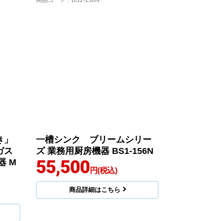
商品コード
：BS1-156N
き」
一槽シンク ブリームシリー
ガス
ズ 業務用厨房機器 BS1-156N
55,500
器 M
円(税込)
商品詳細はこちら