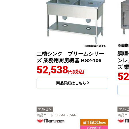
二槽シンク ブリームシリー
調理
ズ 業務用厨房機器 BS2-106
ンレ
52,538
ズ 業
円(税込)
52
商品詳細はこちら
マルゼン
マル
商品コード
：BSM1-156R
商品コ