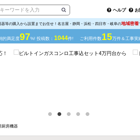
ヘルプ
お
地域密着
湯器等の購入から設置までお任せ！名古屋・静岡・浜松・四日市・岐阜の
97
15
1044
倒的満足度
%! 投稿数：
件!
ご利用件数
万件＆工事実
用厨房機器