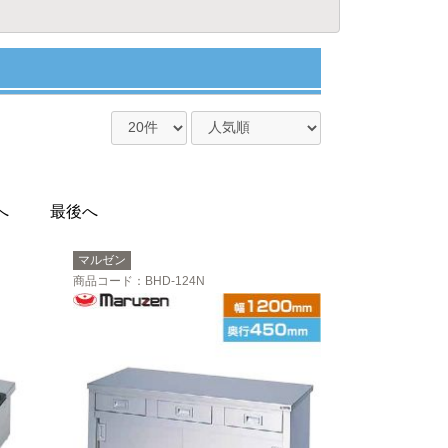
へ
最後へ
マルゼン
商品コード
：BHD-124N