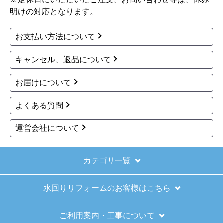
サティスＳタイプ トイ
サティス トイレ YBC-G
レ YBC-S40P-DV-S826
30S-DV-G315-BN8
P-LR8
237,339
円(税込)
236,608
円(税込)
商品詳細はこちら
商品詳細はこちら
最初へ
前へ
...
2
3
4
5
6
...
次へ
最後へ