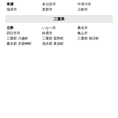
春日井市
犬山市
常滑市
江南市
小牧市
稲沢市
尾張旭市
岩倉市
豊明市
日進市
清須市
北名古屋市
半田市
弥冨市
津島市
東海市
大府市
知多市
愛西市
あま市
愛知郡 東郷町
海部郡 大治町
海部郡 蟹江町
海部郡 飛鳥村
西春日井郡 豊山町
丹羽郡 大口町
丹羽郡 扶桑町
知多郡 阿久比町
知多郡 武豊町
知多郡 東浦町
知多郡 南知多町
知多郡 美浜町
西三河
岡崎市
豊田市
安城市
刈谷市
高浜市
知立市
西尾市
碧南市
みよし市(離島は除
額田郡 幸田町
く)
東三河
豊橋市
豊川市
蒲郡市
田原市
新城市
北設楽郡 設楽町
北設楽郡 東栄町
北設楽郡 豊根村
岐阜県