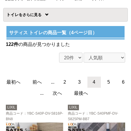
トイレ
を
サティス トイレの商品一覧（4ページ目）
122件
の商品が見つかりました
最初へ
前へ
...
2
3
4
5
6
...
次へ
最後へ
LIXIL
LIXIL
商品コード
：YBC-S40P-DV-S816P-
商品コード
：YBC-S40PMF-DV-
BN8
S825PM-BB7