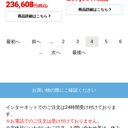
サティス Sタイプ トイ
サティスＳタイプ トイ
レ YBC-S40HU-DV-S82
レ YBC-S40HU-DV-S82
6H-BN8
6H-BW1
タンクレストイレ
床リモデル
タンクレストイレ
床リモデル
壁リモコン（洗浄有）
手洗い無
壁リモコン（洗浄有）
手洗い無
節水大5L
汚れにくい便器
除菌
節水大5L
汚れにくい便器
除菌
脱臭
自動洗浄
アプリ対応
脱臭
自動洗浄
アプリ対応
オート開閉
温風乾燥
オート開閉
温風乾燥
236,073
236,073
円(税込)
円(税込)
商品詳細はこちら
商品詳細はこちら
LIXIL
LIXIL
商品コード
：YBC-S40P-DV-S826P-
商品コード
：YBC-G30S-DV-G315-
LR8
BN8