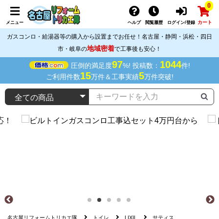
0
カート
メニュー
ヘルプ
閲覧履歴
ログイン/登録
ガスコンロ・給湯器等の購入から設置までお任せ！名古屋・静岡・浜松・四日
地域密着
市・岐阜の
で工事後も安心！
97
1044
圧倒的満足度
%! 投稿数：
件!
15
5
ご利用件数
万件＆工事実績
万件突破!
名古屋リフォームトリカエ隊
トイレ
LIXIL
サティス