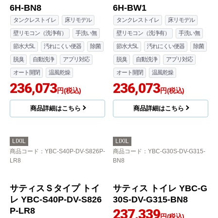
節水大5L
汚れにくい便器
除菌
節水大5L
汚れにくい便器
除菌
脱臭
自動洗浄
アプリ対応
脱臭
自動洗浄
アプリ対応
オート開閉
温風乾燥
オート開閉
温風乾燥
236,073
236,073
円(税込)
円(税込)
商品詳細はこちら
商品詳細はこちら
LIXIL
LIXIL
商品コード
：YBC-S40HU-DV-
商品コード
：YBC-S40HU-DV-
S826H-BN8
S826H-BW1