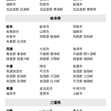
蒲郡市
田原市
新城市
北設楽郡 設楽町
北設楽郡 東栄町
北設楽郡 豊根村
岐阜県
岐阜
岐阜市
羽島市
各務原市
山県市
瑞穂市
本巣市
羽島郡 岐南町
羽島郡 笠松町
本巣郡 北方町
西濃
大垣市
海津市
養老郡 養老町
不破郡 垂井町
不破郡 関ケ原町
揖斐郡 揖斐川町
揖斐郡 大野町
揖斐郡 池田町
中濃
関市
美濃市
美濃加茂市
可児市
加茂郡 坂祝町
加茂郡 富加町
加茂郡 川辺町
加茂郡 七宗町
加茂郡 百津町
加茂郡 白川町
可児郡 御嵩町
東濃
多治見市
中津川市
瑞浪市
恵那市
土岐市
三重県
北勢
いなべ市
桑名市