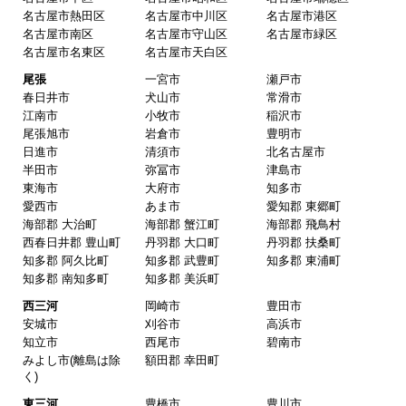
名古屋市熱田区
名古屋市中川区
名古屋市港区
名古屋市南区
名古屋市守山区
名古屋市緑区
名古屋市名東区
名古屋市天白区
尾張
一宮市
瀬戸市
春日井市
犬山市
常滑市
江南市
小牧市
稲沢市
尾張旭市
岩倉市
豊明市
日進市
清須市
北名古屋市
半田市
弥冨市
津島市
東海市
大府市
知多市
愛西市
あま市
愛知郡 東郷町
海部郡 大治町
海部郡 蟹江町
海部郡 飛鳥村
西春日井郡 豊山町
丹羽郡 大口町
丹羽郡 扶桑町
知多郡 阿久比町
知多郡 武豊町
知多郡 東浦町
知多郡 南知多町
知多郡 美浜町
西三河
岡崎市
豊田市
安城市
刈谷市
高浜市
知立市
西尾市
碧南市
みよし市(離島は除
額田郡 幸田町
く)
東三河
豊橋市
豊川市