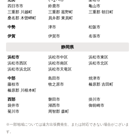
四日市市
鈴鹿市
亀山市
三重郡 川越町
三重郡 菰野町
三重郡 朝日町
桑名郡 木曽岬町
員弁郡 東員町
中勢
津市
松阪市
伊賀
伊賀市
名張市
静岡県
浜松市
浜松市中区
浜松市東区
浜松市西区
浜松市南区
浜松市北区
浜松市浜北区
浜松市天竜区
中部
島田市
焼津市
藤枝市
牧之原市
榛原郡 吉田町
榛原郡 川根本町
西部
磐田市
掛川市
袋井市
湖西市
御前崎市
菊川市
周智郡 森町
※一部地域については遠方出張費発生、または対応できない場合がございま
す。