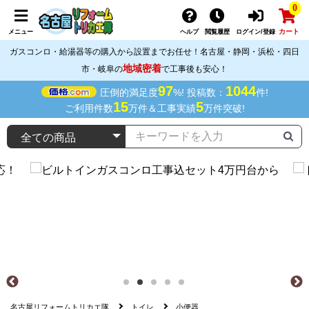
0
カート
メニュー
ヘルプ
閲覧履歴
ログイン/登録
ガスコンロ・給湯器等の購入から設置までお任せ！名古屋・静岡・浜松・四日
地域密着
市・岐阜の
で工事後も安心！
97
1044
圧倒的満足度
%! 投稿数：
件!
15
5
ご利用件数
万件＆工事実績
万件突破!
名古屋リフォームトリカエ隊
トイレ
小便器