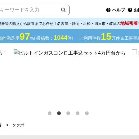
ヘルプ
お
地域密着
湯器等の購入から設置までお任せ！名古屋・静岡・浜松・四日市・岐阜の
97
15
1044
倒的満足度
%! 投稿数：
件!
ご利用件数
万件＆工事実
置
タクボ