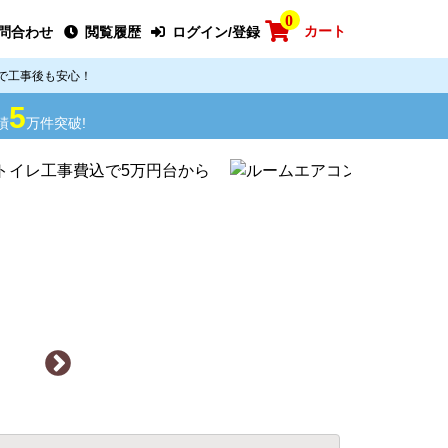
0
カート
問合わせ
閲覧履歴
ログイン/登録
で工事後も安心！
5
績
万件突破!