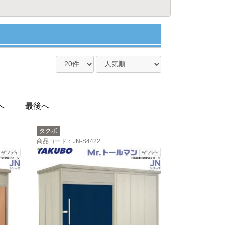
へ
最後へ
タクボ
商品コード
：JN-S4422