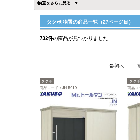
物置
を
タクボ 物置の商品一覧（27ページ目）
732件
の商品が見つかりました
最初へ
タクボ
タク
商品コード
：JN-5019
商品コ