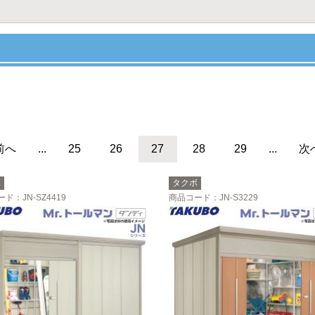
前へ
...
25
26
27
28
29
...
次
ボ
タクボ
ード
：JN-SZ4419
商品コード
：JN-S3229