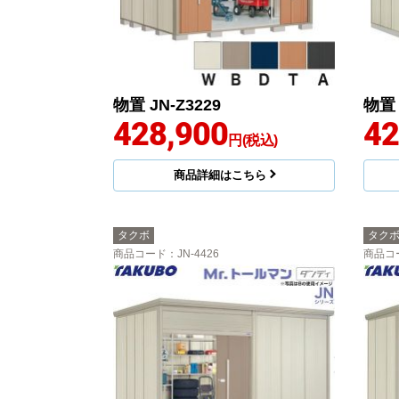
物置 JN-Z3229
物置 
428,900
42
円(税込)
商品詳細はこちら
タクボ
タク
商品コード
：JN-4426
商品コ