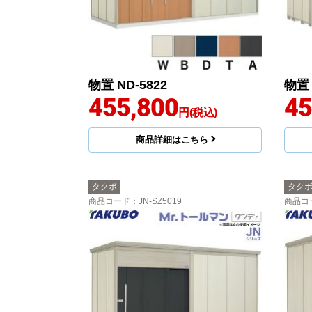
物置 ND-5822
物置 
455,800
45
円(税込)
商品詳細はこちら
タクボ
タク
商品コード
：JN-SZ5019
商品コ