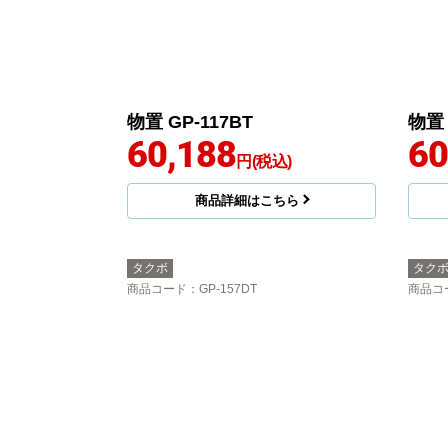
物置 GP-117BT
物置 
60,188
60
円(税込)
商品詳細はこちら
タクボ
タク
商品コード
：GP-157DT
商品コ