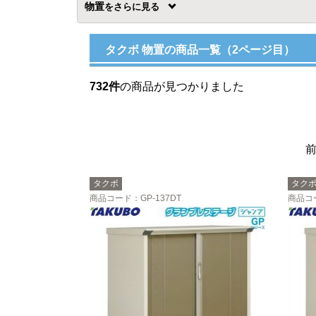
物置
を
タクボ 物置の商品一覧（2ページ目）
732件
の商品が見つかりました
タクボ
タク
商品コード
：GP-137DT
商品コ