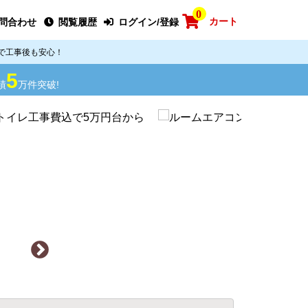
0
カート
問合わせ
閲覧履歴
ログイン/登録
で工事後も安心！
5
績
万件突破!