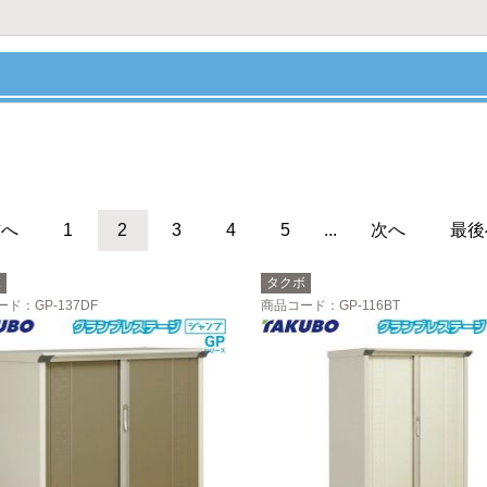
前へ
1
2
3
4
5
...
次へ
最後
ボ
タクボ
ード
：GP-137DF
商品コード
：GP-116BT