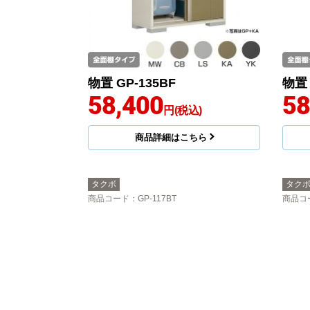
物置 GP-135BF
物置 
58,400
58
円(税込)
商品詳細はこちら
タクボ
タク
商品コード
：GP-117BT
商品コ