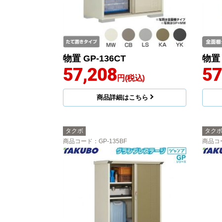
物置 GP-136CT
物置 
57,208
57
円(税込)
商品詳細はこちら
タクボ
タク
商品コード
：GP-135BF
商品コ