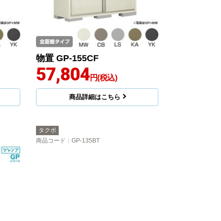
物置 GP-155CF
57,804
円(税込)
商品詳細はこちら
タクボ
商品コード
：GP-135BT