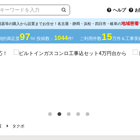
ヘルプ
お
地域密着
湯器等の購入から設置までお任せ！名古屋・静岡・浜松・四日市・岐阜の
97
15
1044
倒的満足度
%! 投稿数：
件!
ご利用件数
万件＆工事実
置
タクボ