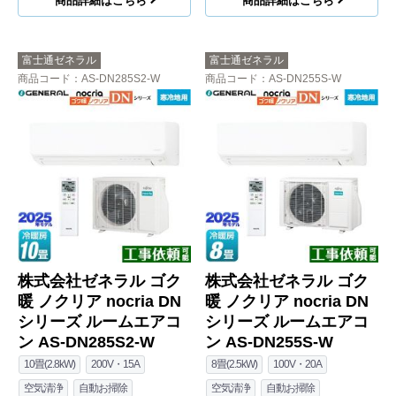
商品詳細はこちら
商品詳細はこちら
富士通ゼネラル
富士通ゼネラル
商品コード
：AS-DN285S2-W
商品コード
：AS-DN255S-W
株式会社ゼネラル ゴク
株式会社ゼネラル ゴク
暖 ノクリア nocria DN
暖 ノクリア nocria DN
シリーズ ルームエアコ
シリーズ ルームエアコ
ン AS-DN285S2-W
ン AS-DN255S-W
10畳(2.8kW)
200V・15A
8畳(2.5kW)
100V・20A
空気清浄
自動お掃除
空気清浄
自動お掃除