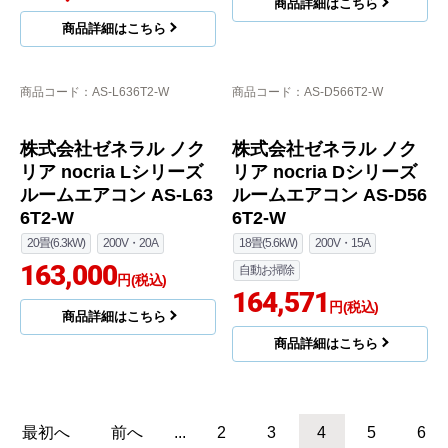
株式会社ゼネラル ノク
リア nocria Lシリーズ
株式会社ゼネラル ノク
ルームエアコン AS-L56
リア nocria Lシリーズ
6T2-W
ルームエアコン AS-L56
5S2-W
18畳(5.6kW)
200V・20A
150,000
18畳(5.6kW)
200V・20A
円(税込)
149,800
円(税込)
商品詳細はこちら
商品詳細はこちら
商品コード
：AS-W226T-W
富士通ゼネラル
商品コード
：AS-DN565S2-W
株式会社ゼネラル ノク
リア nocria Wシリーズ
株式会社ゼネラル ゴク
ルームエアコン AS-W2
暖 ノクリア nocria DN
26T-W
シリーズ ルームエアコ
ン AS-DN565S2-W
6畳(2.2kW)
100V・15A
18畳(5.6kW)
200V・20A
自動お掃除