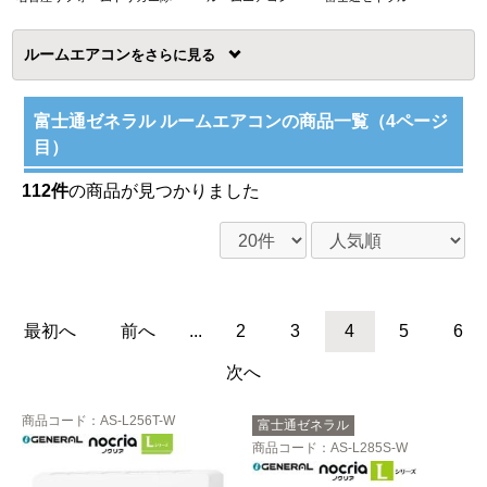
ルームエアコン
を
富士通ゼネラル ルームエアコンの商品一覧（4ページ
目）
112件
の商品が見つかりました
最初へ
前へ
...
2
3
4
5
6
次へ
商品コード
：AS-L256T-W
富士通ゼネラル
商品コード
：AS-L285S-W