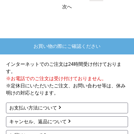
158,770
空気清浄
自動お掃除
円(税込)
158,364
円(税込)
商品詳細はこちら
商品詳細はこちら
商品コード
：AS-L636T2-W
商品コード
：AS-D566T2-W
株式会社ゼネラル ノク
株式会社ゼネラル ノク
リア nocria Lシリーズ
リア nocria Dシリーズ
ルームエアコン AS-L63
ルームエアコン AS-D56
6T2-W
6T2-W
20畳(6.3kW)
200V・20A
18畳(5.6kW)
200V・15A
163,000
自動お掃除
円(税込)
164,571
円(税込)
商品詳細はこちら
商品詳細はこちら