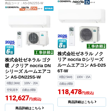
商品コード
：AS-DN225S-W
株式会社ゼネラル ノク
リア nocria Dシリーズ
株式会社ゼネラル ゴク
ルームエアコン AS-D25
暖 ノクリア nocria DN
6T-W
シリーズ ルームエアコ
ン AS-DN225S-W
8畳(2.5kW)
100V・15A
6畳(2.2kW)
100V・20A
自動お掃除
118,478
空気清浄
自動お掃除
円(税込)
112,627
円(税込)
商品詳細はこちら
商品詳細はこちら