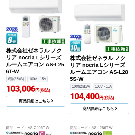
株式会社ゼネラル ノク
リア nocria Lシリーズ
株式会社ゼネラル ノク
ルームエアコン AS-L25
リア nocria Lシリーズ
6T-W
ルームエアコン AS-L28
5S-W
8畳(2.5kW)
100V・15A
103,006
10畳(2.8kW)
100V・15A
円(税込)
104,400
円(税込)
商品詳細はこちら
商品詳細はこちら
商品コード
：AS-C406T-W
商品コード
：AS-L286T-W