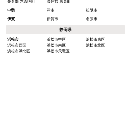
東三河
豊橋市
豊川市
蒲郡市
田原市
新城市
北設楽郡 設楽町
北設楽郡 東栄町
北設楽郡 豊根村
岐阜県
岐阜
岐阜市
羽島市
各務原市
山県市
瑞穂市
本巣市
羽島郡 岐南町
羽島郡 笠松町
本巣郡 北方町
西濃
大垣市
海津市
養老郡 養老町
不破郡 垂井町
不破郡 関ケ原町
揖斐郡 揖斐川町
揖斐郡 大野町
揖斐郡 池田町
中濃
関市
美濃市
美濃加茂市
可児市
加茂郡 坂祝町
加茂郡 富加町
加茂郡 川辺町
加茂郡 七宗町
加茂郡 百津町
加茂郡 白川町
可児郡 御嵩町
東濃
多治見市
中津川市
瑞浪市
恵那市
土岐市
三重県