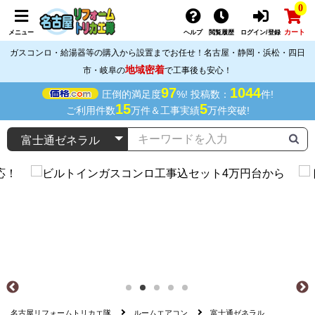
0
カート
メニュー
ヘルプ
閲覧履歴
ログイン/登録
ガスコンロ・給湯器等の購入から設置までお任せ！名古屋・静岡・浜松・四日
地域密着
市・岐阜の
で工事後も安心！
97
1044
圧倒的満足度
%! 投稿数：
件!
15
5
ご利用件数
万件＆工事実績
万件突破!
名古屋リフォームトリカエ隊
ルームエアコン
富士通ゼネラル