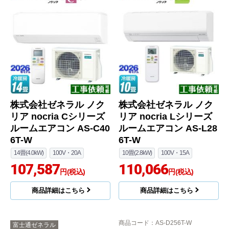
株式会社ゼネラル ノク
株式会社ゼネラル ノク
リア nocria Cシリーズ
リア nocria Lシリーズ
ルームエアコン AS-C40
ルームエアコン AS-L28
6T-W
6T-W
14畳(4.0kW)
100V・20A
10畳(2.8kW)
100V・15A
107,587
110,066
円(税込)
円(税込)
商品詳細はこちら
商品詳細はこちら
商品コード
：AS-D256T-W
富士通ゼネラル