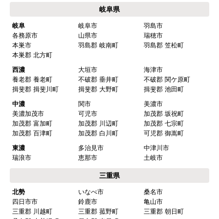
名古屋市中区
名古屋市昭和区
名古屋市瑞穂区
名古屋市熱田区
名古屋市中川区
名古屋市港区
名古屋市南区
名古屋市守山区
名古屋市緑区
名古屋市名東区
名古屋市天白区
尾張
一宮市
瀬戸市
春日井市
犬山市
常滑市
江南市
小牧市
稲沢市
尾張旭市
岩倉市
豊明市
日進市
清須市
北名古屋市
半田市
弥冨市
津島市
東海市
大府市
知多市
愛西市
あま市
愛知郡 東郷町
海部郡 大治町
海部郡 蟹江町
海部郡 飛鳥村
西春日井郡 豊山町
丹羽郡 大口町
丹羽郡 扶桑町
知多郡 阿久比町
知多郡 武豊町
知多郡 東浦町
知多郡 南知多町
知多郡 美浜町
西三河
岡崎市
豊田市
安城市
刈谷市
高浜市
知立市
西尾市
碧南市
みよし市(離島は除
額田郡 幸田町
く)