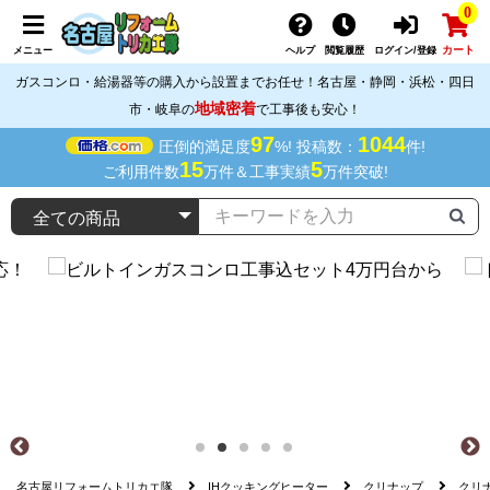
0
カート
メニュー
ヘルプ
閲覧履歴
ログイン/登録
ガスコンロ・給湯器等の購入から設置までお任せ！名古屋・静岡・浜松・四日
地域密着
市・岐阜の
で工事後も安心！
97
1044
圧倒的満足度
%! 投稿数：
件!
15
5
ご利用件数
万件＆工事実績
万件突破!
名古屋リフォームトリカエ隊
IHクッキングヒーター
クリナップ
クリナ