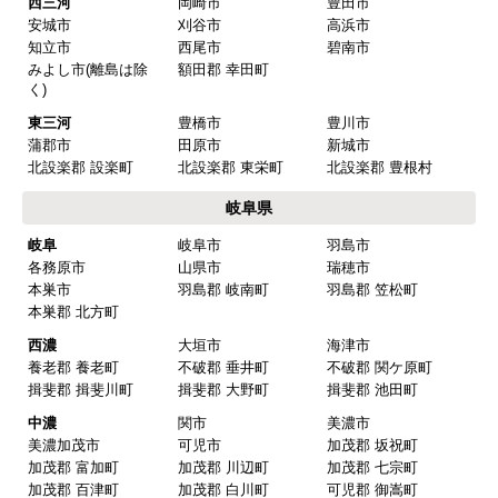
西三河
岡崎市
豊田市
はい
安城市
刈谷市
高浜市
知立市
西尾市
碧南市
みよし市(離島は除
額田郡 幸田町
【注文商品】換気扇・レンジフー
く)
ド 【注文時期】2025年08月頃（モバイル
東三河
豊橋市
豊川市
から）
蒲郡市
田原市
新城市
北設楽郡 設楽町
北設楽郡 東栄町
北設楽郡 豊根村
【このショップを選んだ理由は？】
岐阜県
値段がとても安かったしレビューの内容がよかっ
岐阜
岐阜市
羽島市
た
各務原市
山県市
瑞穂市
【注文からどのくらいで届きましたか？】
本巣市
羽島郡 岐南町
羽島郡 笠松町
本巣郡 北方町
予定通りで
西濃
大垣市
海津市
【その他感想・コメント】
養老郡 養老町
不破郡 垂井町
不破郡 関ケ原町
揖斐郡 揖斐川町
揖斐郡 大野町
揖斐郡 池田町
中濃
関市
美濃市
マークレ
さん
美濃加茂市
可児市
加茂郡 坂祝町
加茂郡 富加町
加茂郡 川辺町
加茂郡 七宗町
2025年10月10日 21:04
加茂郡 百津町
加茂郡 白川町
可児郡 御嵩町