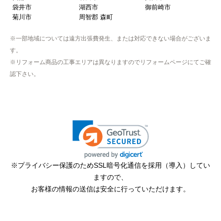
袋井市
湖西市
御前崎市
【注文からどのくらいで届きましたか？】
菊川市
周智郡 森町
取付工事の数日前に調整して届けてくれた
※一部地域については遠方出張費発生、または対応できない場合がございま
【その他感想・コメント】
す。
作業をされた方はスムーズで親切でした
※リフォーム商品の工事エリアは異なりますのでリフォームページにてご確
認下さい。
そふとくりーむまん
さん
2025年9月13日 08:10
欲しい商品をスムーズに注文できましたか？
はい
ショップからの連絡や対応は適切でしたか？
※プライバシー保護のためSSL暗号化通信を採用（導入）してい
はい
ますので、
予定の期日までに商品が届きましたか？
お客様の情報の送信は安全に行っていただけます。
はい
商品の梱包は必要十分なものでしたか？