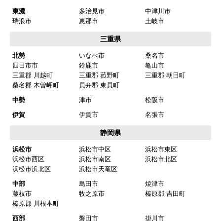
欲しい商品をスムーズに注文できましたか？
東濃
多治見市
中津川市
はい
瑞浪市
恵那市
土岐市
ショップからの連絡や対応は適切でしたか？
三重県
はい
北勢
いなべ市
桑名市
四日市市
鈴鹿市
亀山市
予定の期日までに商品が届きましたか？
三重郡 川越町
三重郡 菰野町
三重郡 朝日町
はい
桑名郡 木曽岬町
員弁郡 東員町
商品の梱包は必要十分なものでしたか？
中勢
津市
松阪市
はい
伊賀
伊賀市
名張市
またこのショップを利用したいですか？
静岡県
はい
浜松市
浜松市中区
浜松市東区
浜松市西区
浜松市南区
浜松市北区
【注文商品】浄水器・整水器 【注文時
浜松市浜北区
浜松市天竜区
期】2025年07月頃（モバイルから）
中部
島田市
焼津市
藤枝市
牧之原市
榛原郡 吉田町
【このショップを選んだ理由は？】
榛原郡 川根本町
近隣で安く、評判が良かったため
西部
磐田市
掛川市