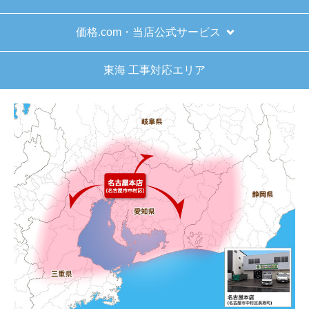
またこのショップを利用したいですか？
価格.com・当店公式サービス
はい
東海 工事対応エリア
【注文商品】給湯器 【注文時期】2025
年11月頃（モバイルから）
【このショップを選んだ理由は？】
キッチン混合栓に続いて2回目の利用です。価格が
リーズナブルで、HPの構成から見てしっかりして
いる会社だなと思っていたので再度利用。やはり
期待通りにきちんと対応してもらえました。
【注文からどのくらいで届きましたか？】
工事日を自分から発注の2週間先にしていたので、
遅れることもなく予定通りに工事前に到着。
【その他感想・コメント】
保証書に添付する工事店の証明もきちんと対応し