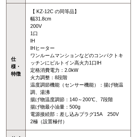
【 KZ-12C の同等品】
幅31.8cm
200V
1口
IH
IHヒーター
ワンルームマンションなどのコンパクトキ
仕
ッチンにビルトイン高火力1口IH
様・
定格消費電力：2.0kW
特徴
火力調整：8段階
温度調節機能（センサー機能）：揚げ物温
調、湯沸
揚げ物温度調節：140～200℃、7段階
揚げ物最小油量：500g
電源接続部：差し込みプラグ15A 250V
2極（設置極付）