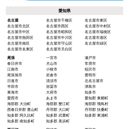
てくれてますので、アフターも安心できます。
愛知県
次に何か交換タイミングが来たら、一番の候補先
業者さんです。
名古屋
名古屋市千種区
名古屋市東区
名古屋市北区
名古屋市西区
名古屋市中村区
名古屋市中区
名古屋市昭和区
名古屋市瑞穂区
名古屋市熱田区
名古屋市中川区
名古屋市港区
ピングーヒサコ
さん
名古屋市南区
名古屋市守山区
名古屋市緑区
2025年10月30日 14:53
名古屋市名東区
名古屋市天白区
欲しい商品をスムーズに注文できましたか？
尾張
一宮市
瀬戸市
春日井市
犬山市
常滑市
はい
江南市
小牧市
稲沢市
ショップからの連絡や対応は適切でしたか？
尾張旭市
岩倉市
豊明市
日進市
清須市
北名古屋市
はい
半田市
弥冨市
津島市
予定の期日までに商品が届きましたか？
東海市
大府市
知多市
愛西市
あま市
愛知郡 東郷町
はい
海部郡 大治町
海部郡 蟹江町
海部郡 飛鳥村
商品の梱包は必要十分なものでしたか？
西春日井郡 豊山町
丹羽郡 大口町
丹羽郡 扶桑町
知多郡 阿久比町
知多郡 武豊町
知多郡 東浦町
はい
知多郡 南知多町
知多郡 美浜町
またこのショップを利用したいですか？