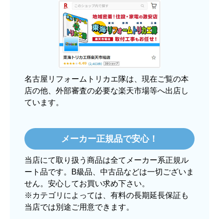
3日程で届きました。発送作業が早かったです。
【その他感想・コメント】
大手ネットショップよりも結構安いところで買う
のは不安でしたが、発送もかなり早くて、梱包も
丁寧でした。
良いショップだと思います。
名古屋リフォームトリカエ隊は、現在ご覧の本
店の他、外部審査の必要な楽天市場等へ出店し
ています。
ぱぱまる2018
さん
2025年12月24日 21:44
メーカー正規品で安心！
欲しい商品をスムーズに注文できましたか？
当店にて取り扱う商品は全てメーカー系正規ル
はい
ート品です。B級品、中古品などは一切ございま
ショップからの連絡や対応は適切でしたか？
せん。安心してお買い求め下さい。
はい
※カテゴリによっては、有料の長期延長保証も
当店では別途ご用意できます。
予定の期日までに商品が届きましたか？