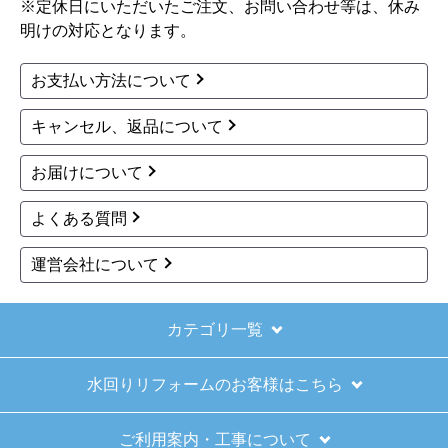
※定休日にいただいたご注文、お問い合わせ等は、休み
【その他感想・コメント】
明けの対応となります。
ショップからの連絡もしっかりありましたし、商
品の梱包も、届いた後の連絡も十分なもので安心
お支払い方法について
できました。また機会があれば是非利用したいと
思います。
キャンセル、返品について
お届けについて
きょりけ
さん
2025年11月9日 07:54
よくある質問
欲しい商品をスムーズに注文できましたか？
運営会社について
はい
ショップからの連絡や対応は適切でしたか？
はい
カテゴリ一覧
予定の期日までに商品が届きましたか？
水回りリフォームのお客様はこちら
はい
商品の梱包は必要十分なものでしたか？
ご利用案内・工事について
はい