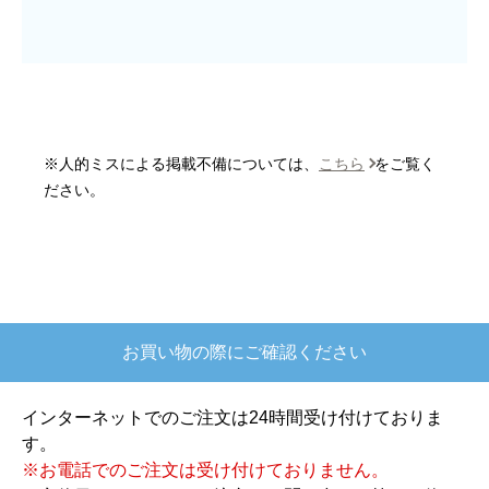
はい
商品の梱包は必要十分なものでしたか？
はい
またこのショップを利用したいですか？
はい
※人的ミスによる掲載不備については、
こちら
をご覧く
【注文商品】炊飯器 【注文時期】2025
ださい。
年10月頃
【このショップを選んだ理由は？】
欲しかったガス釜がほぼ最安で、他の方の評価も
高かったので決めました
お買い物の際にご確認ください
【注文からどのくらいで届きましたか？】
注文が確定して3日で届きました。在庫があったの
インターネットでのご注文は24時間受け付けておりま
もあると思いますがあまりに早かったので少し驚
す。
きました。
※お電話でのご注文は受け付けておりません。