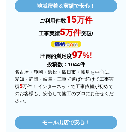
地域密着＆実績で安心！
ショップからの連絡や対応は適切でしたか？
15
はい
万件
ご利用件数
予定の期日までに商品が届きましたか？
5
万件
工事実績
突破!
はい
商品の梱包は必要十分なものでしたか？
97
はい
%!
圧倒的満足度
またこのショップを利用したいですか？
投稿数：
1044
件
はい
名古屋・静岡・浜松・四日市・岐阜を中心に、
愛知・静岡・岐阜・三重で選ばれ続けて工事実
【注文商品】ヒーター・ストーブ 【注
5
績
万件！ インターネットで工事依頼が初めて
文時期】2025年11月頃（モバイルから）
のお客様も、安心して施工のプロにお任せくだ
さい。
【このショップを選んだ理由は？】
価格.comで最安値だったから。
モール出店で安心！
【注文からどのくらいで届きましたか？】