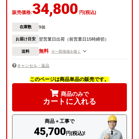
34,800
販売価格:
円(税込)
9
在庫数
個
お届け目安
翌営業日出荷（前営業日15時締切）
無料
送料
※一部地域を除く
キャンセル・返品
このページは商品単品の販売です。
商品のみで
カートに入れる
商品＋工事で
45,700
円(税込)!