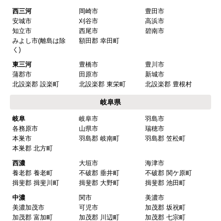
またこのショップを利用したいですか？
西三河
岡崎市
豊田市
はい
安城市
刈谷市
高浜市
知立市
西尾市
碧南市
みよし市(離島は除
額田郡 幸田町
【注文商品】換気扇・レンジフー
く)
ド 【注文時期】2025年08月頃（モバイル
東三河
豊橋市
豊川市
から）
蒲郡市
田原市
新城市
北設楽郡 設楽町
北設楽郡 東栄町
北設楽郡 豊根村
【このショップを選んだ理由は？】
岐阜県
値段がとても安かったしレビューの内容がよかっ
岐阜
岐阜市
羽島市
た
各務原市
山県市
瑞穂市
【注文からどのくらいで届きましたか？】
本巣市
羽島郡 岐南町
羽島郡 笠松町
本巣郡 北方町
予定通りで
西濃
大垣市
海津市
【その他感想・コメント】
養老郡 養老町
不破郡 垂井町
不破郡 関ケ原町
揖斐郡 揖斐川町
揖斐郡 大野町
揖斐郡 池田町
中濃
関市
美濃市
マークレ
さん
美濃加茂市
可児市
加茂郡 坂祝町
加茂郡 富加町
加茂郡 川辺町
加茂郡 七宗町
2025年10月10日 21:04