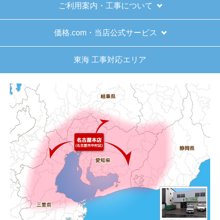
ご利用案内・工事について
はい
またこのショップを利用したいですか？
価格.com・当店公式サービス
はい
東海 工事対応エリア
【注文商品】給湯器 【注文時期】2025
年11月頃（モバイルから）
【このショップを選んだ理由は？】
キッチン混合栓に続いて2回目の利用です。価格が
リーズナブルで、HPの構成から見てしっかりして
いる会社だなと思っていたので再度利用。やはり
期待通りにきちんと対応してもらえました。
【注文からどのくらいで届きましたか？】
工事日を自分から発注の2週間先にしていたので、
遅れることもなく予定通りに工事前に到着。
【その他感想・コメント】