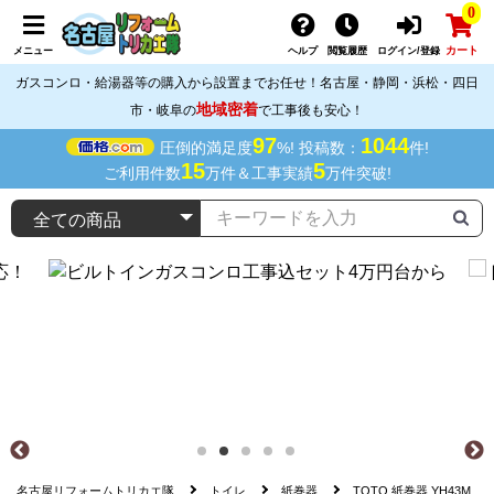
0
カート
メニュー
ヘルプ
閲覧履歴
ログイン/登録
ガスコンロ・給湯器等の購入から設置までお任せ！名古屋・静岡・浜松・四日
地域密着
市・岐阜の
で工事後も安心！
97
1044
圧倒的満足度
%! 投稿数：
件!
15
5
ご利用件数
万件＆工事実績
万件突破!
名古屋リフォームトリカエ隊
トイレ
紙巻器
TOTO 紙巻器 YH43M