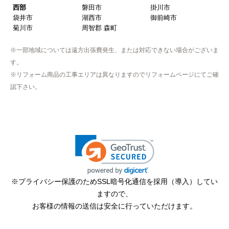
西部
磐田市
掛川市
袋井市
湖西市
御前崎市
【注文からどのくらいで届きましたか？】
菊川市
周智郡 森町
取付工事の数日前に調整して届けてくれた
※一部地域については遠方出張費発生、または対応できない場合がございま
【その他感想・コメント】
す。
作業をされた方はスムーズで親切でした
※リフォーム商品の工事エリアは異なりますのでリフォームページにてご確
認下さい。
そふとくりーむまん
さん
2025年9月13日 08:10
欲しい商品をスムーズに注文できましたか？
はい
ショップからの連絡や対応は適切でしたか？
※プライバシー保護のためSSL暗号化通信を採用（導入）してい
はい
ますので、
予定の期日までに商品が届きましたか？
お客様の情報の送信は安全に行っていただけます。
はい