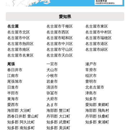
保証書に添付する工事店の証明もきちんと対応し
てくれてますので、アフターも安心できます。
愛知県
次に何か交換タイミングが来たら、一番の候補先
業者さんです。
名古屋
名古屋市千種区
名古屋市東区
名古屋市北区
名古屋市西区
名古屋市中村区
名古屋市中区
名古屋市昭和区
名古屋市瑞穂区
名古屋市熱田区
名古屋市中川区
名古屋市港区
ピングーヒサコ
さん
名古屋市南区
名古屋市守山区
名古屋市緑区
2025年10月30日 14:53
名古屋市名東区
名古屋市天白区
欲しい商品をスムーズに注文できましたか？
尾張
一宮市
瀬戸市
春日井市
犬山市
常滑市
はい
江南市
小牧市
稲沢市
ショップからの連絡や対応は適切でしたか？
尾張旭市
岩倉市
豊明市
日進市
清須市
北名古屋市
はい
半田市
弥冨市
津島市
予定の期日までに商品が届きましたか？
東海市
大府市
知多市
愛西市
あま市
愛知郡 東郷町
はい
海部郡 大治町
海部郡 蟹江町
海部郡 飛鳥村
商品の梱包は必要十分なものでしたか？
西春日井郡 豊山町
丹羽郡 大口町
丹羽郡 扶桑町
知多郡 阿久比町
知多郡 武豊町
知多郡 東浦町
はい
知多郡 南知多町
知多郡 美浜町