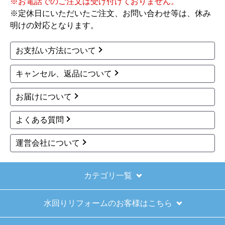
※お電話でのご注文は受け付けておりません。
※定休日にいただいたご注文、お問い合わせ等は、休み
【その他感想・コメント】
明けの対応となります。
ショップからの連絡もしっかりありましたし、商
品の梱包も、届いた後の連絡も十分なもので安心
お支払い方法について
できました。また機会があれば是非利用したいと
思います。
キャンセル、返品について
お届けについて
きょりけ
さん
2025年11月9日 07:54
よくある質問
欲しい商品をスムーズに注文できましたか？
運営会社について
はい
ショップからの連絡や対応は適切でしたか？
はい
カテゴリ一覧
予定の期日までに商品が届きましたか？
水回りリフォームのお客様はこちら
はい
商品の梱包は必要十分なものでしたか？