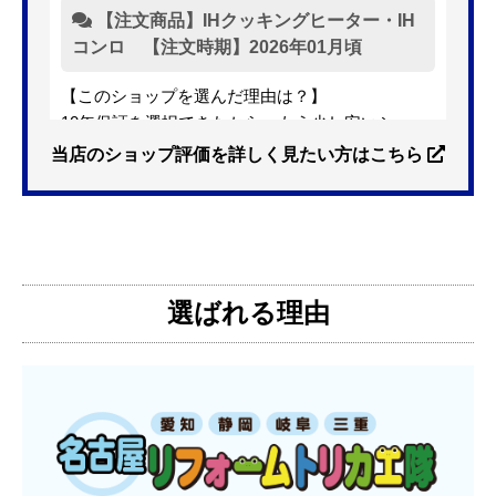
【注文商品】IHクッキングヒーター・IH
コンロ 【注文時期】2026年01月頃
【このショップを選んだ理由は？】
10年保証を選択できたから。もう少し安いショッ
プも有ったが、5年保証しかなかった。
当店のショップ評価を詳しく見たい方はこちら
【注文からどのくらいで届きましたか？】
3日位
選ばれる理由
【その他感想・コメント】
特に問題なく使えています
ものおきものおき
さん
2025年12月26日 18:45
欲しい商品をスムーズに注文できましたか？