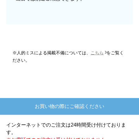
はい
商品の梱包は必要十分なものでしたか？
はい
またこのショップを利用したいですか？
はい
※人的ミスによる掲載不備については、
こちら
をご覧く
【注文商品】炊飯器 【注文時期】2025
ださい。
年10月頃
【このショップを選んだ理由は？】
欲しかったガス釜がほぼ最安で、他の方の評価も
高かったので決めました
お買い物の際にご確認ください
【注文からどのくらいで届きましたか？】
注文が確定して3日で届きました。在庫があったの
インターネットでのご注文は24時間受け付けておりま
もあると思いますがあまりに早かったので少し驚
す。
きました。