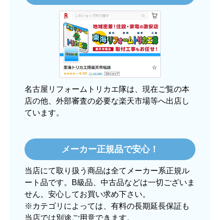
3日程で届きました。発送作業が早かったです。
【その他感想・コメント】
大手ネットショップよりも結構安いところで買う
のは不安でしたが、発送もかなり早くて、梱包も
丁寧でした。
良いショップだと思います。
名古屋リフォームトリカエ隊は、現在ご覧の本
店の他、外部審査の必要な楽天市場等へ出店し
ています。
ぱぱまる2018
さん
2025年12月24日 21:44
メーカー正規品で安心！
欲しい商品をスムーズに注文できましたか？
当店にて取り扱う商品は全てメーカー系正規ル
はい
ート品です。B級品、中古品などは一切ございま
ショップからの連絡や対応は適切でしたか？
せん。安心してお買い求め下さい。
はい
※カテゴリによっては、有料の長期延長保証も
当店では別途ご用意できます。
予定の期日までに商品が届きましたか？