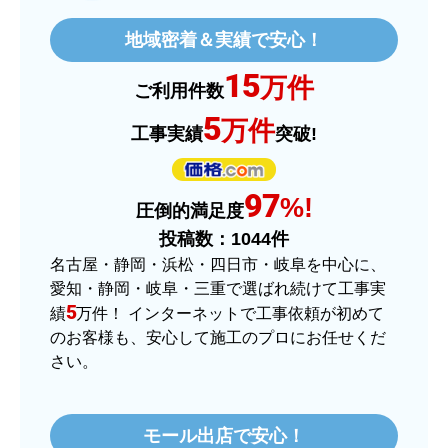
はい
地域密着＆実績で安心！
ショップからの連絡や対応は適切でしたか？
15
はい
万件
ご利用件数
予定の期日までに商品が届きましたか？
5
万件
工事実績
突破!
はい
商品の梱包は必要十分なものでしたか？
97
はい
%!
圧倒的満足度
またこのショップを利用したいですか？
投稿数：
1044
件
はい
名古屋・静岡・浜松・四日市・岐阜を中心に、
愛知・静岡・岐阜・三重で選ばれ続けて工事実
【注文商品】ヒーター・ストーブ 【注
5
績
万件！ インターネットで工事依頼が初めて
文時期】2025年11月頃（モバイルから）
のお客様も、安心して施工のプロにお任せくだ
さい。
【このショップを選んだ理由は？】
価格.comで最安値だったから。
モール出店で安心！
【注文からどのくらいで届きましたか？】