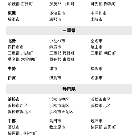
加茂郡 百津町
加茂郡 白川町
可児郡 御嵩町
欲しい商品をスムーズに注文できましたか？
東濃
多治見市
中津川市
はい
瑞浪市
恵那市
土岐市
ショップからの連絡や対応は適切でしたか？
三重県
はい
北勢
いなべ市
桑名市
四日市市
鈴鹿市
亀山市
予定の期日までに商品が届きましたか？
三重郡 川越町
三重郡 菰野町
三重郡 朝日町
はい
桑名郡 木曽岬町
員弁郡 東員町
商品の梱包は必要十分なものでしたか？
中勢
津市
松阪市
はい
伊賀
伊賀市
名張市
またこのショップを利用したいですか？
静岡県
はい
浜松市
浜松市中区
浜松市東区
浜松市西区
浜松市南区
浜松市北区
【注文商品】浄水器・整水器 【注文時
浜松市浜北区
浜松市天竜区
期】2025年07月頃（モバイルから）
中部
島田市
焼津市
藤枝市
牧之原市
榛原郡 吉田町
【このショップを選んだ理由は？】
榛原郡 川根本町
近隣で安く、評判が良かったため