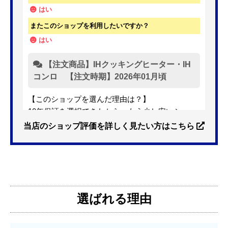
当店の口コミ・レビュー
97
1044
圧倒的満足度
%! 投稿数：
件!
最新の10件を表示しています。
YUKI7398
さん
2026年3月7日 08:38
欲しい商品をスムーズに注文できましたか？
はい
ショップからの連絡や対応は適切でしたか？
はい
予定の期日までに商品が届きましたか？
はい
商品の梱包は必要十分なものでしたか？
はい
またこのショップを利用したいですか？
はい