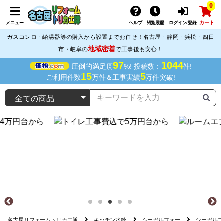
0
カート
メニュー
ヘルプ
閲覧履歴
ログイン/登録
ガスコンロ・給湯器等の購入から設置までお任せ！名古屋・静岡・浜松・四日
地域密着
市・岐阜の
で工事後も安心！
97
1044
圧倒的満足度
%! 投稿数：
件!
15
5
ご利用件数
万件＆工事実績
万件突破!
名古屋リフォームトリカエ隊
キッチン水栓
シーガルフォー
シーガルフォ