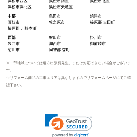
加茂郡 富加町
加茂郡 川辺町
加茂郡 七宗町
2025年10月10日 21:04
加茂郡 百津町
加茂郡 白川町
可児郡 御嵩町
欲しい商品をスムーズに注文できましたか？
東濃
多治見市
中津川市
はい
瑞浪市
恵那市
土岐市
ショップからの連絡や対応は適切でしたか？
三重県
はい
北勢
いなべ市
桑名市
四日市市
鈴鹿市
亀山市
予定の期日までに商品が届きましたか？
三重郡 川越町
三重郡 菰野町
三重郡 朝日町
はい
桑名郡 木曽岬町
員弁郡 東員町
商品の梱包は必要十分なものでしたか？
中勢
津市
松阪市
はい
伊賀
伊賀市
名張市
またこのショップを利用したいですか？
静岡県
はい
浜松市
浜松市中区
浜松市東区
浜松市西区
浜松市南区
浜松市北区
【注文商品】浄水器・整水器 【注文時
浜松市浜北区
浜松市天竜区
期】2025年07月頃（モバイルから）
中部
島田市
焼津市
藤枝市
牧之原市
榛原郡 吉田町
【このショップを選んだ理由は？】