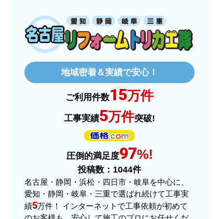
【注文商品】IHクッキングヒーター・IH
コンロ 【注文時期】2026年01月頃
【このショップを選んだ理由は？】
10年保証を選択できたから。もう少し安いショッ
プも有ったが、5年保証しかなかった。
当店のショップ評価を詳しく見たい方はこちら
【注文からどのくらいで届きましたか？】
3日位
選ばれる理由
【その他感想・コメント】
特に問題なく使えています
ものおきものおき
さん
2025年12月26日 18:45