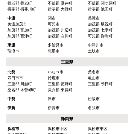
はい
知多郡 南知多町
知多郡 美浜町
またこのショップを利用したいですか？
西三河
岡崎市
豊田市
はい
安城市
刈谷市
高浜市
知立市
西尾市
碧南市
みよし市(離島は除
額田郡 幸田町
【注文商品】換気扇・レンジフー
く)
ド 【注文時期】2025年08月頃（モバイル
東三河
豊橋市
豊川市
から）
蒲郡市
田原市
新城市
北設楽郡 設楽町
北設楽郡 東栄町
北設楽郡 豊根村
【このショップを選んだ理由は？】
岐阜県
値段がとても安かったしレビューの内容がよかっ
岐阜
岐阜市
羽島市
た
各務原市
山県市
瑞穂市
【注文からどのくらいで届きましたか？】
本巣市
羽島郡 岐南町
羽島郡 笠松町
本巣郡 北方町
予定通りで
西濃
大垣市
海津市
【その他感想・コメント】
養老郡 養老町
不破郡 垂井町
不破郡 関ケ原町
揖斐郡 揖斐川町
揖斐郡 大野町
揖斐郡 池田町
中濃
関市
美濃市
マークレ
さん
美濃加茂市
可児市
加茂郡 坂祝町