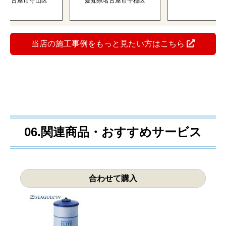
おかげさまでリフォーム実績
5
万件突破！
当社でリフォーム頂いたお客様です。こんなに喜んで頂
きました！
年4月19日
2021年4月30日
2020年4月15日
カル 浄水器
三菱レイヨン 浄水器
INAX 浄水器 JF-WA50
103HU
A103ZC
愛知県名古屋市昭和
古屋市守山区
愛知県名古屋市千種区