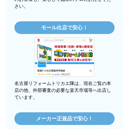
欲しい商品をスムーズに注文できましたか？
はい
地域密着＆実績で安心！
ショップからの連絡や対応は適切でしたか？
15
はい
万件
ご利用件数
予定の期日までに商品が届きましたか？
5
万件
工事実績
突破!
はい
商品の梱包は必要十分なものでしたか？
97
はい
%!
圧倒的満足度
またこのショップを利用したいですか？
投稿数：
1044
件
はい
名古屋・静岡・浜松・四日市・岐阜を中心に、
愛知・静岡・岐阜・三重で選ばれ続けて工事実
【注文商品】ヒーター・ストーブ 【注
5
績
万件！ インターネットで工事依頼が初めて
文時期】2025年11月頃（モバイルから）
のお客様も、安心して施工のプロにお任せくだ
さい。
【このショップを選んだ理由は？】
価格.comで最安値だったから。