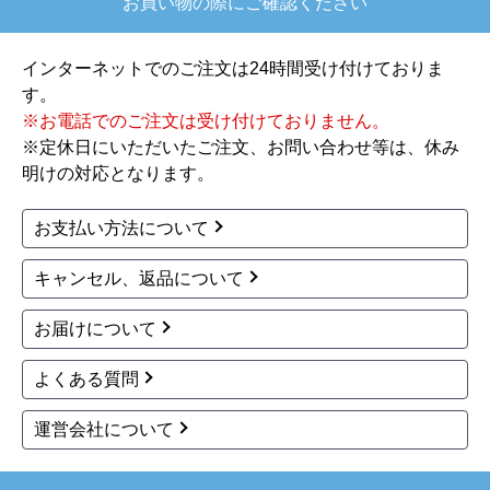
当店では別途ご用意できます。
予定の期日までに商品が届きましたか？
はい
商品の梱包は必要十分なものでしたか？
はい
またこのショップを利用したいですか？
はい
※人的ミスによる掲載不備については、
こちら
をご覧く
【注文商品】炊飯器 【注文時期】2025
ださい。
年10月頃
【このショップを選んだ理由は？】
欲しかったガス釜がほぼ最安で、他の方の評価も
高かったので決めました
お買い物の際にご確認ください
【注文からどのくらいで届きましたか？】
注文が確定して3日で届きました。在庫があったの
インターネットでのご注文は24時間受け付けておりま
もあると思いますがあまりに早かったので少し驚