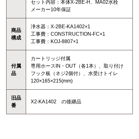
セット内容：本体X-2BE-H、MA02水栓
メーカー10年保証
浄水器：X-2BE-KA1402×1
商品
工事費：CONSTRUCTION-FC×1
構成
工事費：KOJ-8807×1
カートリッジ付属
付属
専用ホースIN・OUT（各1本）、取り付け
品
フック板（ネジ2個付）、水受けトイレ
120×165×215(mm)
旧品
X2-KA1402 の後継品
番