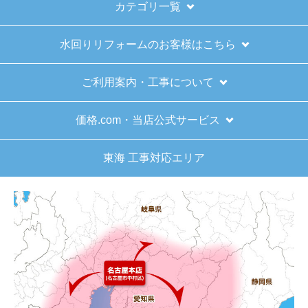
す。
きました。
※お電話でのご注文は受け付けておりません。
※定休日にいただいたご注文、お問い合わせ等は、休み
【その他感想・コメント】
明けの対応となります。
ショップからの連絡もしっかりありましたし、商
品の梱包も、届いた後の連絡も十分なもので安心
お支払い方法について
できました。また機会があれば是非利用したいと
思います。
キャンセル、返品について
お届けについて
きょりけ
さん
2025年11月9日 07:54
よくある質問
欲しい商品をスムーズに注文できましたか？
運営会社について
はい
ショップからの連絡や対応は適切でしたか？
はい
カテゴリ一覧
予定の期日までに商品が届きましたか？
水回りリフォームのお客様はこちら
はい