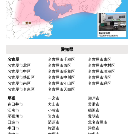
商品の梱包は必要十分なものでしたか？
ご利用案内・工事について
はい
またこのショップを利用したいですか？
価格.com・当店公式サービス
はい
東海 工事対応エリア
【注文商品】給湯器 【注文時期】2025
年11月頃（モバイルから）
【このショップを選んだ理由は？】
キッチン混合栓に続いて2回目の利用です。価格が
リーズナブルで、HPの構成から見てしっかりして
いる会社だなと思っていたので再度利用。やはり
期待通りにきちんと対応してもらえました。
【注文からどのくらいで届きましたか？】
工事日を自分から発注の2週間先にしていたので、
遅れることもなく予定通りに工事前に到着。