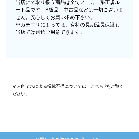
モール出店で安心！
【注文からどのくらいで届きましたか？】
3日程で届きました。発送作業が早かったです。
【その他感想・コメント】
大手ネットショップよりも結構安いところで買う
のは不安でしたが、発送もかなり早くて、梱包も
丁寧でした。
良いショップだと思います。
名古屋リフォームトリカエ隊は、現在ご覧の本
店の他、外部審査の必要な楽天市場等へ出店し
ています。
ぱぱまる2018
さん
2025年12月24日 21:44
メーカー正規品で安心！
欲しい商品をスムーズに注文できましたか？
当店にて取り扱う商品は全てメーカー系正規ル
はい
ート品です。B級品、中古品などは一切ございま
ショップからの連絡や対応は適切でしたか？
せん。安心してお買い求め下さい。
はい
※カテゴリによっては、有料の長期延長保証も