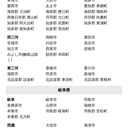
【その他感想・コメント】
保証書に添付する工事店の証明もきちんと対応し
てくれてますので、アフターも安心できます。
愛知県
次に何か交換タイミングが来たら、一番の候補先
業者さんです。
名古屋
名古屋市千種区
名古屋市東区
名古屋市北区
名古屋市西区
名古屋市中村区
名古屋市中区
名古屋市昭和区
名古屋市瑞穂区
名古屋市熱田区
名古屋市中川区
名古屋市港区
ピングーヒサコ
さん
名古屋市南区
名古屋市守山区
名古屋市緑区
2025年10月30日 14:53
名古屋市名東区
名古屋市天白区
欲しい商品をスムーズに注文できましたか？
尾張
一宮市
瀬戸市
春日井市
犬山市
常滑市
はい
江南市
小牧市
稲沢市
ショップからの連絡や対応は適切でしたか？
尾張旭市
岩倉市
豊明市
日進市
清須市
北名古屋市
はい
半田市
弥冨市
津島市
予定の期日までに商品が届きましたか？
東海市
大府市
知多市
愛西市
あま市
愛知郡 東郷町
はい
海部郡 大治町
海部郡 蟹江町
海部郡 飛鳥村
商品の梱包は必要十分なものでしたか？
西春日井郡 豊山町
丹羽郡 大口町
丹羽郡 扶桑町
知多郡 阿久比町
知多郡 武豊町
知多郡 東浦町