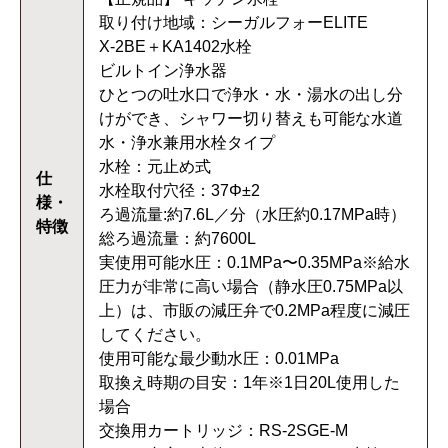
取り付け地域：シーガルフォーELITE
X-2BE＋KA1402水栓
ビルトイン浄水器
ひとつの吐水口で浄水・水・湯水の出し分
けができ、シャワー切り替えも可能な水道
水・浄水兼用水栓タイプ
水栓：元止め式
仕
水栓取付穴径：37Φ±2
様・
ろ過流量:約7.6L／分（水圧約0.17MPa時）
特徴
総ろ過流量：約7600L
実使用可能水圧：0.1MPa〜0.35MPa※給水
圧力が非常に高い場合（静水圧0.75MPa以
上）は、市販の減圧弁で0.2MPa程度に減圧
してください。
使用可能な最少動水圧：0.01MPa
取換え時期の目安：1年※1日20L使用した
場合
交換用カートリッジ：RS-2SGE-M