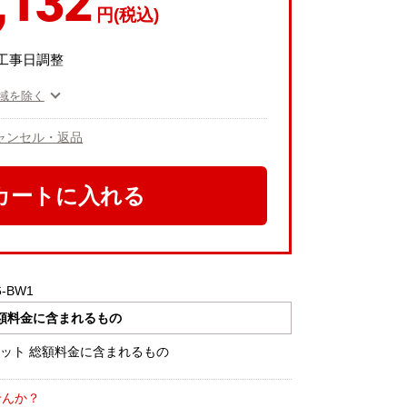
,132
円(税込)
工事日調整
域を除く
ャンセル・返品
カートに入れる
6-BW1
額料金に含まれるもの
せんか？