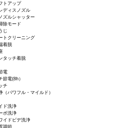
フトアップ
レディスノズル
ノズルシャッター
掃除モード
うじ
ートクリーニング
端着脱
座
ンタッチ着脱
節電
節電(8h）
ッチ
浄（パワフル・マイルド）
イド洗浄
ーボ洗浄
ワイドビデ洗浄
置調節