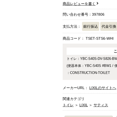
商品レビューを書く
問い合わせ番号：397806
支払方法：
銀行振込
代金引換
商品コード：
TSET-STS6-WHI
トイレ：YBC-S40S-DV-S826-B
(便器本体：YBC-S40S #BW1 / 
：CONSTRUCTION-TOILET
メーカーURL：
LIXILのサイトへ
関連カテゴリ
トイレ
＞
LIXIL
＞
サティス