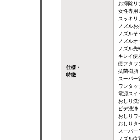
お掃除リ
女性専用
スッキリ
ノズルお
ノズルそ
ノズルオ
ノズル先
キレイ便
便フタワ
仕様・
抗菌樹脂
特徴
スーパー
ワンタッチ
電源スイ
おしり洗
ビデ洗浄
おしりワ
おしりタ
スーパー
ノズル位