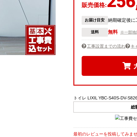
256
販売価格:
納期確定後に
お届け目安
無料
送料
※一部地
工事設置までの流れ
キ
トイレ LIXIL YBC-S40S-DV-S82
総
最初のレビューを投稿してみま