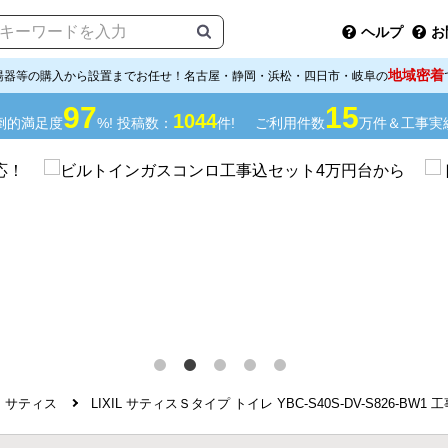
ヘルプ
お
地域密着
湯器等の購入から設置までお任せ！名古屋・静岡・浜松・四日市・岐阜の
97
15
1044
倒的満足度
%! 投稿数：
件!
ご利用件数
万件＆工事実
サティス
LIXIL サティスＳタイプ トイレ YBC-S40S-DV-S826-BW1