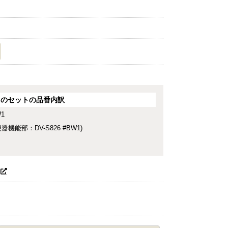
このセットの品番内訳
W1
便器機能部：DV-S826 #BW1)