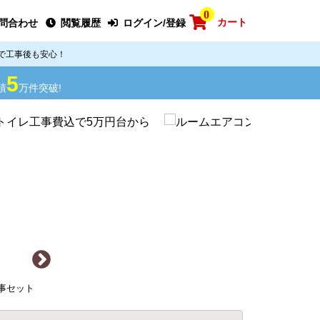
0
カート
問合わせ
閲覧履歴
ログイン/登録
で工事後も安心！
5
績
万件突破!
 工事セット