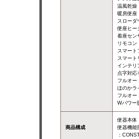
温風乾燥
暖房便座
スローダ
便座ヒー
着座セン
リモコン
スマート
スマート
インテリ
点字対応
フルオー
ほのかラ
フルオー
Wパワー
便器本体：Y
商品構成
便器機能部：
：CONST