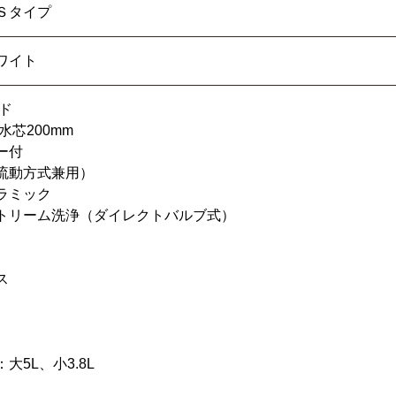
Ｓタイプ
ワイト
ド
水芯200mm
ー付
流動方式兼用）
ラミック
トリーム洗浄（ダイレクトバルブ式）
ス
大5L、小3.8L