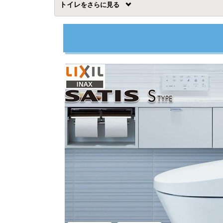
トイレ
を