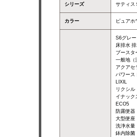
シリーズ
サティス
カラー
ピュアホ
S6グレー
床排水 排
ブースタ
一般地（
アクアセ
パワース
LIXIL
リクシル
イナック
ECO5
防露便器
大型便座
洗浄水量：
鉢内除菌