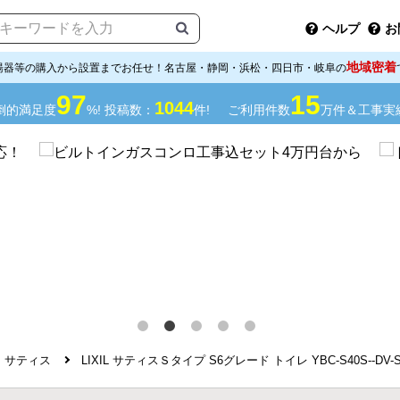
ヘルプ
お
地域密着
湯器等の購入から設置までお任せ！名古屋・静岡・浜松・四日市・岐阜の
97
15
1044
倒的満足度
%! 投稿数：
件!
ご利用件数
万件＆工事実
サティス
LIXIL サティスＳタイプ S6グレード トイレ YBC-S40S--DV