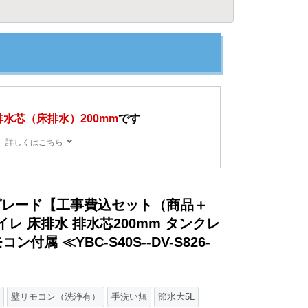
排水芯（床排水）200mm
です
詳しくはこちら
グレード【工事費込セット（商品＋
トイレ 床排水 排水芯200mm タンクレ
付属 ≪YBC-S40S--DV-S826-
壁リモコン（洗浄有）
手洗い無
節水大5L