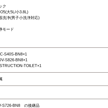
ック
(大5L/小3.8L)
器洗浄(男子小洗浄対応)
浄モード
S40S-BN8×1
-S826-BN8×1
RUCTION-TOILET×1
属
DV-S726-BN8 の後継品