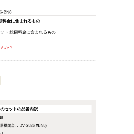
6-BN8
額料金に含まれるもの
せんか？
このセットの品番内訳
N8
便器機能部：DV-S826 #BN8)
ET