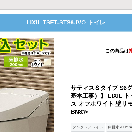
LIXIL TSET-STS6-IVO トイレ
この商品は
サティスＳタイプ S6
基本工事）】 LIXIL 
ス オフホワイト 壁リモコン
BN8≫
タンクレストイレ
床排水200mm