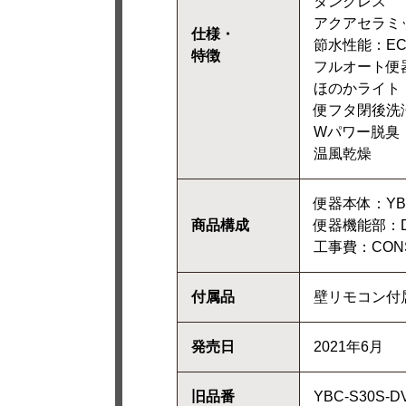
タンクレス
アクアセラミ
仕様・
節水性能：ECO5
特徴
フルオート便
ほのかライト
便フタ閉後洗
Wパワー脱臭
温風乾燥
便器本体：YBC-
商品構成
便器機能部：DV
工事費：CONST
付属品
壁リモコン付
発売日
2021年6月
旧品番
YBC-S30S-