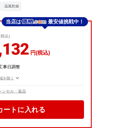
温風乾燥
当店は
最安値挑戦中！
(税込)
,132
円(税込)
工事日調整
域を除く
ャンセル・返品
カートに入れる