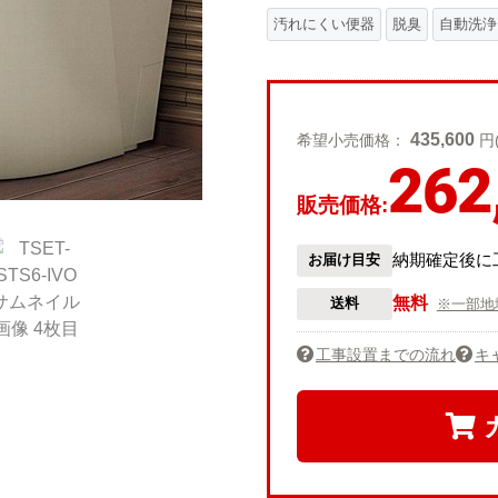
汚れにくい便器
脱臭
自動洗浄
435,600
希望小売価格：
円
262
販売価格:
納期確定後に
お届け目安
無料
送料
※一部地
工事設置までの流れ
キ