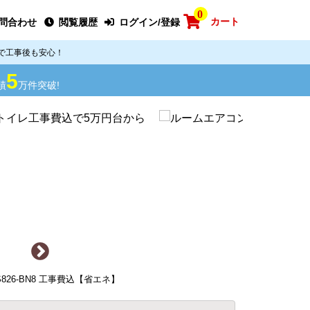
0
カート
問合わせ
閲覧履歴
ログイン/登録
で工事後も安心！
5
績
万件突破!
-S826-BN8 工事費込【省エネ】