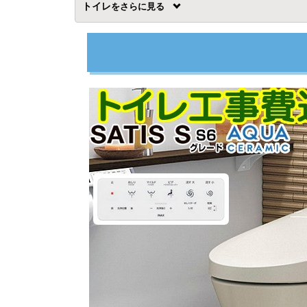
トイレ
を