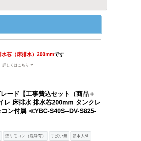
排水芯（床排水）200mm
です
詳しくはこちら
グレード【工事費込セット（商品＋
トイレ 床排水 排水芯200mm タンクレ
付属 ≪YBC-S40S--DV-S825-
壁リモコン（洗浄有）
手洗い無
節水大5L