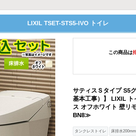
LIXIL TSET-STS5-IVO トイレ
この商品は
サティスＳタイプ S5
基本工事）】 LIXIL 
ス オフホワイト 壁リモコン
BN8≫
タンクレストイレ
床排水200mm