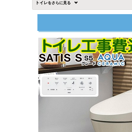
トイレ
を