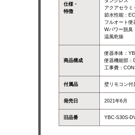
タンクレス
仕様・
アクアセラミ
特徴
節水性能：ECO5
フルオート便
Wパワー脱臭
温風乾燥
便器本体：YBC-
商品構成
便器機能部：DV
工事費：CONST
付属品
壁リモコン付
発売日
2021年6月
旧品番
YBC-S30S-