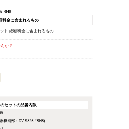
5-BN8
額料金に含まれるもの
せんか？
このセットの品番内訳
N8
便器機能部：DV-S825 #BN8)
ET