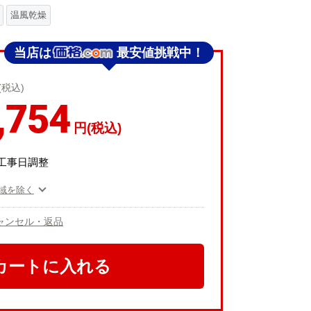
温風乾燥
当店は
最安値挑戦中！
(税込)
,754
円(税込)
工事日調整
域を除く
ャンセル・返品
カートに入れる