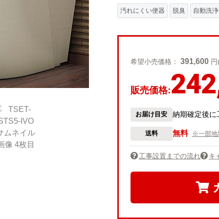
汚れにくい便器
脱臭
自動洗浄
391,600
希望小売価格：
円
242
販売価格:
納期確定後に
お届け目安
無料
送料
※一部地
工事設置までの流れ
キ