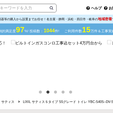
ヘルプ
お
地域密着
湯器等の購入から設置までお任せ！名古屋・静岡・浜松・四日市・岐阜の
97
15
1044
倒的満足度
%! 投稿数：
件!
ご利用件数
万件＆工事実
サティス
LIXIL サティスＳタイプ S5グレード トイレ YBC-S40S--DV