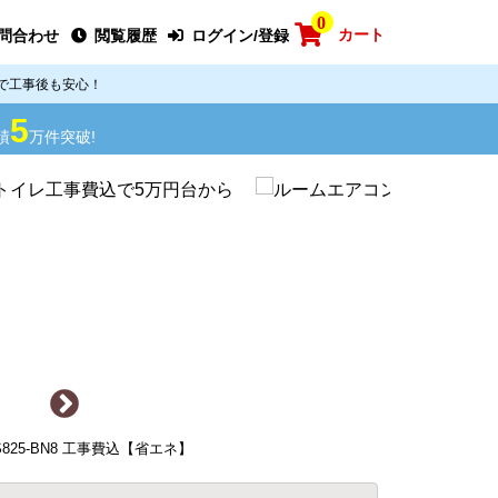
0
カート
問合わせ
閲覧履歴
ログイン/登録
で工事後も安心！
5
績
万件突破!
-S825-BN8 工事費込【省エネ】