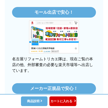
価格.comで最安値だったから。
モール出店で安心！
【注文からどのくらいで届きましたか？】
3日程で届きました。発送作業が早かったです。
【その他感想・コメント】
大手ネットショップよりも結構安いところで買う
のは不安でしたが、発送もかなり早くて、梱包も
丁寧でした。
良いショップだと思います。
名古屋リフォームトリカエ隊は、現在ご覧の本
店の他、外部審査の必要な楽天市場等へ出店し
ています。
ぱぱまる2018
さん
2025年12月24日 21:44
メーカー正規品で安心！
欲しい商品をスムーズに注文できましたか？
当店にて取り扱う商品は全てメーカー系正規ル
はい
商品説明
カートに入れる
ート品です。B級品、中古品などは一切ございま
ショップからの連絡や対応は適切でしたか？