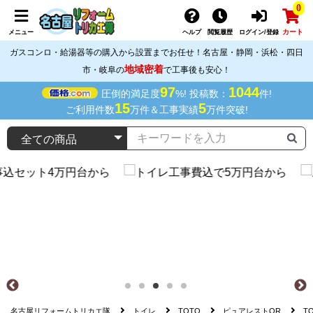
0
カート
メニュー
ヘルプ
閲覧履歴
ログイン/登録
ガスコンロ・給湯器等の購入から設置までお任せ！名古屋・静岡・浜松・四日
地域密着
市・岐阜の
で工事後も安心！
97
1044
圧倒的満足度
%! 投稿数：
件!
15
5
ご利用件数
万件＆工事実績
万件突破!
名古屋リフォームトリカエ隊
トイレ
TOTO
ピュアレストQR
T