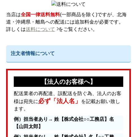
当店は
全国一律送料無料
(一部商品を除く)ですが、北海
道・沖縄県・離島への配送には追加料金が必要です。
詳しくは
送料について
をご覧ください。
注文者情報について
【法人のお客様へ】
配送業者の再配達、誤配送を防ぐ為、法人のお客
必ず「法人名」
様は宛先に
を記載お願い致し
ます。
例）担当者あり→ 姓【株式会社○○工務店】名
【山田太郎】
例）担当者なし→ 姓【株式会社】名【○○工務