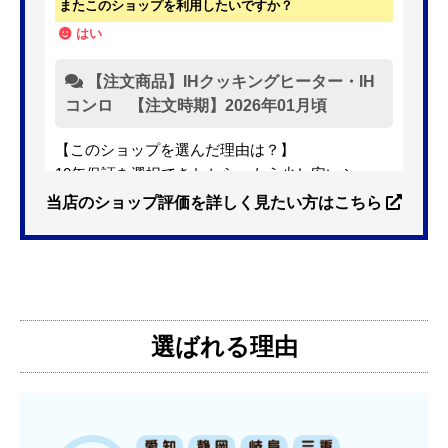
またこのショップを利用したいですか？
はい
【注文商品】IHクッキングヒーター・IH
コンロ 【注文時期】2026年01月頃
【このショップを選んだ理由は？】
10年保証を選択できたから。もう少し安いショッ
プも有ったが、5年保証しかなかった。
当店のショップ評価を詳しく見たい方はこちら
【注文からどのくらいで届きましたか？】
3日位
選ばれる理由
【その他感想・コメント】
特に問題なく使えています
ものおきものおき
さん