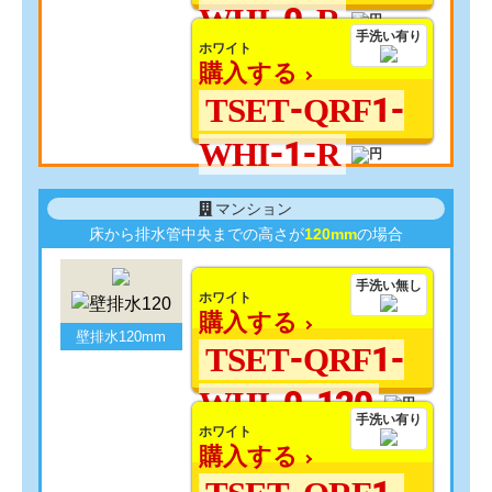
WHI-0-R
手洗い有り
ホワイト
購入する
TSET-QRF1-
WHI-1-R
マンション
床から排水管中央までの高さが
120mm
の場合
手洗い無し
ホワイト
購入する
壁排水120mm
TSET-QRF1-
WHI-0-120
手洗い有り
ホワイト
購入する