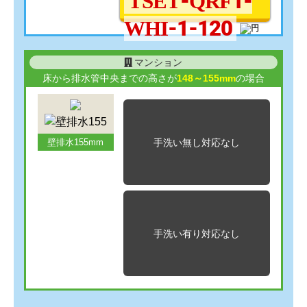
TSET-QRF1-
WHI-1-120
マンション
床から排水管中央までの高さが
148～155mm
の場合
手洗い無し
対応なし
壁排水155mm
手洗い有り
対応なし