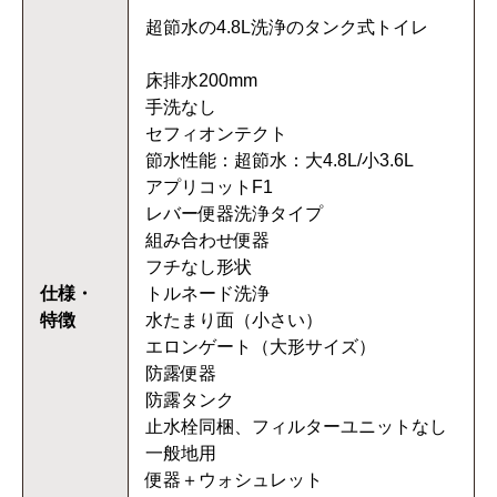
超節水の4.8L洗浄のタンク式トイレ
床排水200mm
手洗なし
セフィオンテクト
節水性能：超節水：大4.8L/小3.6L
アプリコットF1
レバー便器洗浄タイプ
組み合わせ便器
フチなし形状
仕様・
トルネード洗浄
特徴
水たまり面（小さい）
エロンゲート（大形サイズ）
防露便器
防露タンク
止水栓同梱、フィルターユニットなし
一般地用
便器＋ウォシュレット