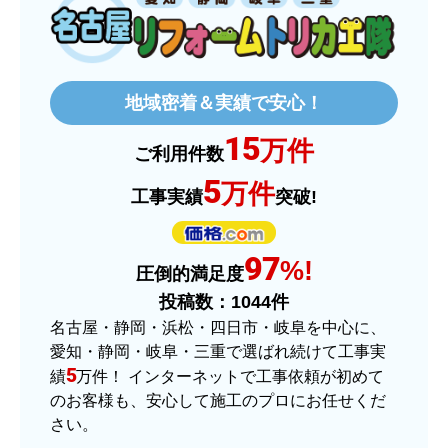
2025年12月26日 18:45
欲しい商品をスムーズに注文できましたか？
はい
地域密着＆実績で安心！
ショップからの連絡や対応は適切でしたか？
15
はい
万件
ご利用件数
予定の期日までに商品が届きましたか？
5
万件
工事実績
突破!
はい
商品の梱包は必要十分なものでしたか？
97
はい
%!
圧倒的満足度
またこのショップを利用したいですか？
投稿数：
1044
件
はい
名古屋・静岡・浜松・四日市・岐阜を中心に、
愛知・静岡・岐阜・三重で選ばれ続けて工事実
【注文商品】ヒーター・ストーブ 【注
5
績
万件！ インターネットで工事依頼が初めて
文時期】2025年11月頃（モバイルから）
のお客様も、安心して施工のプロにお任せくだ
さい。
【このショップを選んだ理由は？】