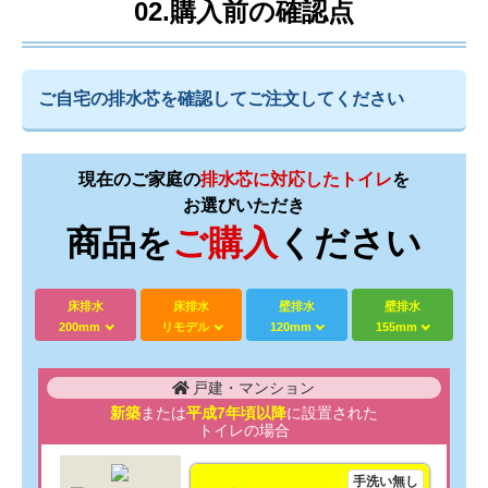
02.購入前の確認点
ご自宅の排水芯を確認してご注文してください
現在のご家庭の
排水芯に対応したトイレ
を
お選びいただき
商品を
ご購入
ください
床排水
床排水
壁排水
壁排水
200mm
リモデル
120mm
155mm
戸建・マンション
新築
または
平成7年頃以降
に設置された
トイレの場合
手洗い無し