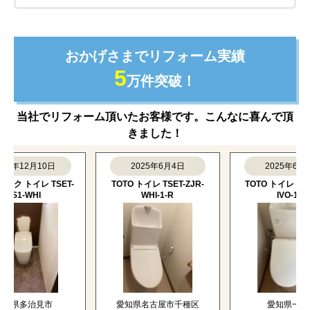
おかげさまでリフォーム実績
5
万件突破！
当社でリフォーム頂いたお客様です。こんなに喜んで頂
きました！
年12月10日
2025年6月4日
2025年6月4日
トイレ TSET-
TOTO トイレ TSET-ZJR-
TOTO トイレ TSET-QR
1-WHI
WHI-1-R
IVO-1-R
多治見市
愛知県名古屋市千種区
愛知県一宮市