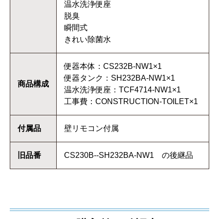
温水洗浄便座
脱臭
瞬間式
きれい除菌水
便器本体：CS232B-NW1×1
便器タンク：SH232BA-NW1×1
商品構成
温水洗浄便座：TCF4714-NW1×1
工事費：CONSTRUCTION-TOILET×1
付属品
壁リモコン付属
旧品番
CS230B--SH232BA-NW1 の後継品