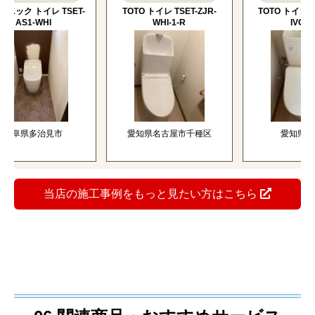
ク トイレ TSET-
TOTO トイレ TSET-ZJR-
TOTO トイレ TSET-
AS1-WHI
WHI-1-R
IVO-1-R
阜県多治見市
愛知県名古屋市千種区
愛知県一宮市
当店の施工事例をもっと見たい方はこちら