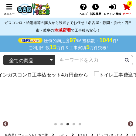
0
カート
メニュー
ヘルプ
閲覧履歴
ログイン/登録
ガスコンロ・給湯器等の購入から設置までお任せ！名古屋・静岡・浜松・四日
地域密着
市・岐阜の
で工事後も安心！
97
1044
圧倒的満足度
%! 投稿数：
件!
15
5
ご利用件数
万件＆工事実績
万件突破!
名古屋リフォームトリカエ隊
トイレ
TOTO
ピュアレストQR
T