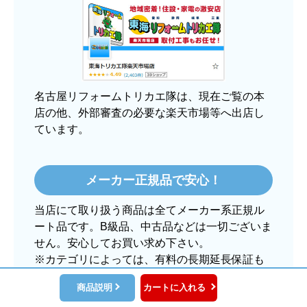
【その他感想・コメント】
大手ネットショップよりも結構安いところで買う
のは不安でしたが、発送もかなり早くて、梱包も
丁寧でした。
良いショップだと思います。
名古屋リフォームトリカエ隊は、現在ご覧の本
店の他、外部審査の必要な楽天市場等へ出店し
ています。
ぱぱまる2018
さん
2025年12月24日 21:44
メーカー正規品で安心！
欲しい商品をスムーズに注文できましたか？
当店にて取り扱う商品は全てメーカー系正規ル
はい
ート品です。B級品、中古品などは一切ございま
ショップからの連絡や対応は適切でしたか？
せん。安心してお買い求め下さい。
はい
※カテゴリによっては、有料の長期延長保証も
当店では別途ご用意できます。
予定の期日までに商品が届きましたか？
商品説明
カートに入れる
はい