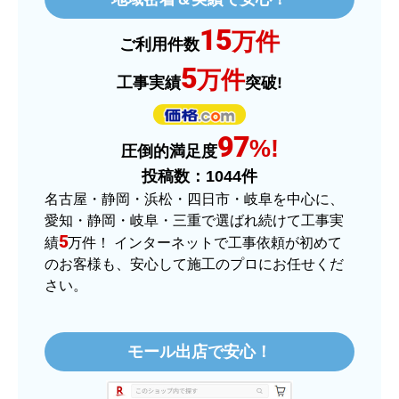
ショップからの連絡や対応は適切でしたか？
15
はい
万件
ご利用件数
予定の期日までに商品が届きましたか？
5
万件
工事実績
突破!
はい
商品の梱包は必要十分なものでしたか？
97
はい
%!
圧倒的満足度
またこのショップを利用したいですか？
投稿数：
1044
件
はい
名古屋・静岡・浜松・四日市・岐阜を中心に、
愛知・静岡・岐阜・三重で選ばれ続けて工事実
【注文商品】ヒーター・ストーブ 【注
5
績
万件！ インターネットで工事依頼が初めて
文時期】2025年11月頃（モバイルから）
のお客様も、安心して施工のプロにお任せくだ
さい。
【このショップを選んだ理由は？】
価格.comで最安値だったから。
モール出店で安心！
【注文からどのくらいで届きましたか？】
3日程で届きました。発送作業が早かったです。