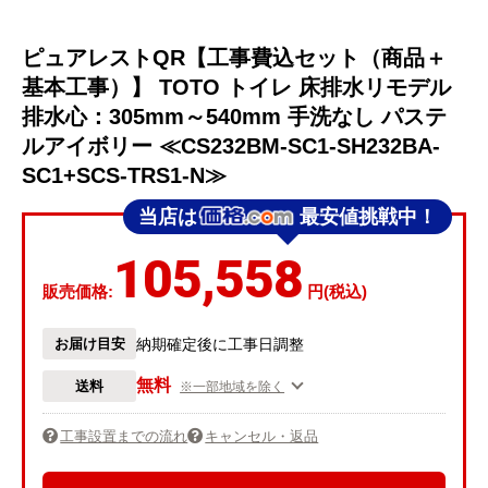
ピュアレストQR【工事費込セット（商品＋
基本工事）】 TOTO トイレ 床排水リモデル
排水心：305mm～540mm 手洗なし パステ
ルアイボリー ≪CS232BM-SC1-SH232BA-
SC1+SCS-TRS1-N≫
当店は
最安値挑戦中！
105,558
販売価格:
円(税込)
お届け目安
納期確定後に工事日調整
無料
送料
※一部地域を除く
工事設置までの流れ
キャンセル・返品