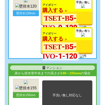
手洗い無し
アイボリー
購入する
壁排水120mm
TSET-B5-
IVO-0-120
手洗い有り
アイボリー
購入する
TSET-B5-
IVO-1-120
マンション
床から排水管中央までの高さが
148～155mm
の場合
手洗い無し
対応なし
壁排水155mm