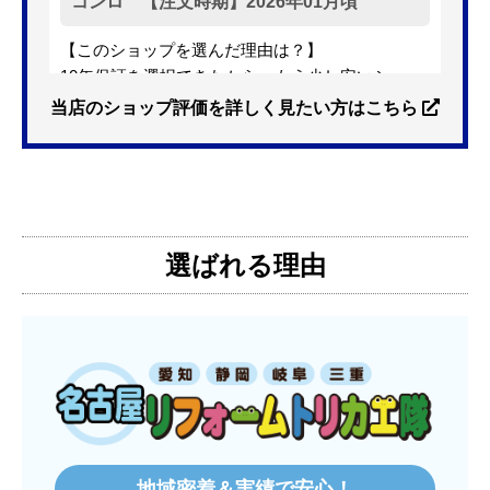
コンロ 【注文時期】2026年01月頃
【このショップを選んだ理由は？】
10年保証を選択できたから。もう少し安いショッ
プも有ったが、5年保証しかなかった。
当店のショップ評価を詳しく見たい方はこちら
【注文からどのくらいで届きましたか？】
3日位
選ばれる理由
【その他感想・コメント】
特に問題なく使えています
ものおきものおき
さん
2025年12月26日 18:45
欲しい商品をスムーズに注文できましたか？
はい
地域密着＆実績で安心！