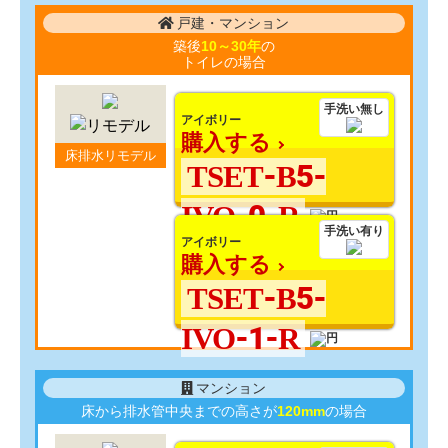
戸建・マンション
築後
10～30年
の
トイレの場合
手洗い無し
アイボリー
購入する
床排水リモデル
TSET-B5-
IVO-0-R
手洗い有り
アイボリー
購入する
TSET-B5-
IVO-1-R
マンション
床から排水管中央までの高さが
120mm
の場合