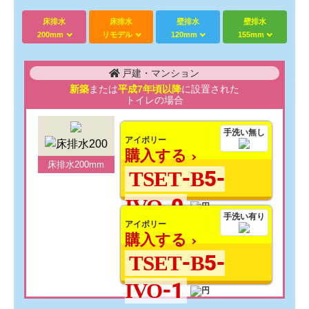
床排水
床排水
壁排水
壁排水
200mm
リモデル
120mm
155mm
戸建・マンション
新築
または
平成7年頃以降
に設置された
トイレの場合
手洗い無し
アイボリー
購入する
床排水200mm
TSET-B5-
IVO-0
手洗い有り
アイボリー
購入する
TSET-B5-
IVO-1