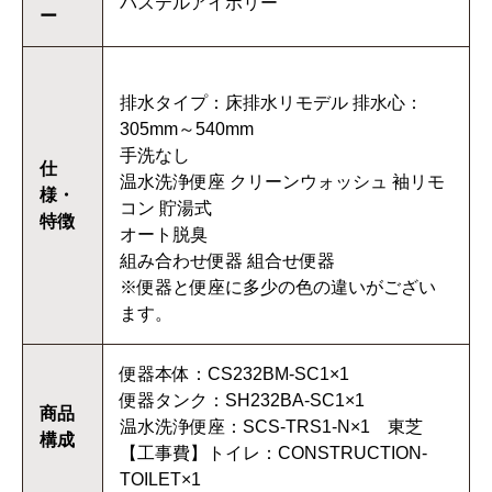
パステルアイボリー
ー
排水タイプ：床排水リモデル 排水心：
305mm～540mm
手洗なし
仕
温水洗浄便座 クリーンウォッシュ 袖リモ
様・
コン 貯湯式
特徴
オート脱臭
組み合わせ便器 組合せ便器
※便器と便座に多少の色の違いがござい
ます。
便器本体：CS232BM-SC1×1
便器タンク：SH232BA-SC1×1
商品
温水洗浄便座：SCS-TRS1-N×1 東芝
構成
【工事費】トイレ：CONSTRUCTION-
TOILET×1