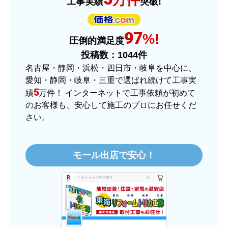
工事実績
突破!
はい
商品の梱包は必要十分なものでしたか？
97
はい
%!
圧倒的満足度
またこのショップを利用したいですか？
投稿数：
1044
件
はい
名古屋・静岡・浜松・四日市・岐阜を中心に、
愛知・静岡・岐阜・三重で選ばれ続けて工事実
【注文商品】ヒーター・ストーブ 【注
5
績
万件！ インターネットで工事依頼が初めて
文時期】2025年11月頃（モバイルから）
のお客様も、安心して施工のプロにお任せくだ
さい。
【このショップを選んだ理由は？】
価格.comで最安値だったから。
モール出店で安心！
【注文からどのくらいで届きましたか？】
3日程で届きました。発送作業が早かったです。
【その他感想・コメント】
大手ネットショップよりも結構安いところで買う
のは不安でしたが、発送もかなり早くて、梱包も