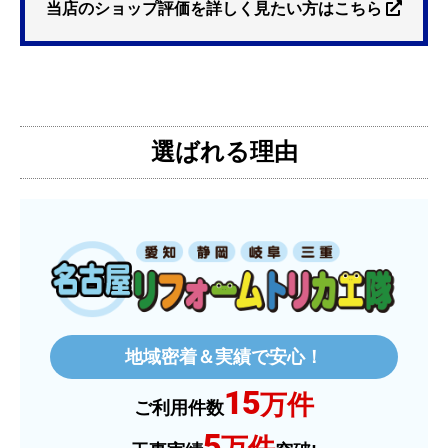
プも有ったが、5年保証しかなかった。
当店のショップ評価を詳しく見たい方はこちら
【注文からどのくらいで届きましたか？】
3日位
選ばれる理由
【その他感想・コメント】
特に問題なく使えています
ものおきものおき
さん
2025年12月26日 18:45
欲しい商品をスムーズに注文できましたか？
はい
地域密着＆実績で安心！
ショップからの連絡や対応は適切でしたか？
15
はい
万件
ご利用件数
予定の期日までに商品が届きましたか？
5
万件