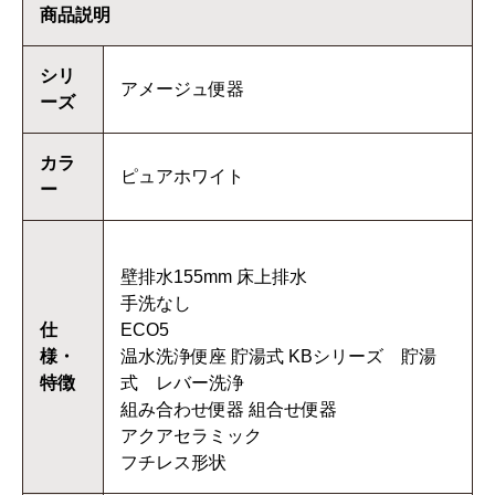
商品説明
シリ
アメージュ便器
ーズ
カラ
ピュアホワイト
ー
壁排水155mm 床上排水
手洗なし
仕
ECO5
様・
温水洗浄便座 貯湯式 KBシリーズ 貯湯
特徴
式 レバー洗浄
組み合わせ便器 組合せ便器
アクアセラミック
フチレス形状