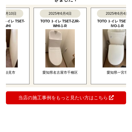
月10日
2025年6月4日
2025年6月4日
レ TSET-
TOTO トイレ TSET-ZJR-
TOTO トイレ TSET-QR5-
HI
WHI-1-R
IVO-1-R
治見市
愛知県名古屋市千種区
愛知県一宮市
当店の施工事例をもっと見たい方はこちら