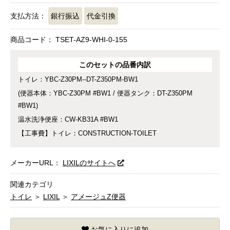
支払方法：
銀行振込
代金引換
商品コード：
TSET-AZ9-WHI-0-155
このセットの品番内訳
トイレ：YBC-Z30PM--DT-Z350PM-BW1
(便器本体：YBC-Z30PM #BW1 / 便器タンク：DT-Z350PM
#BW1)
温水洗浄便座：CW-KB31A #BW1
【工事費】トイレ：CONSTRUCTION-TOILET
メーカーURL：
LIXILのサイトへ
関連カテゴリ
トイレ
＞
LIXIL
＞
アメージュZ便器
お気に入りに追加