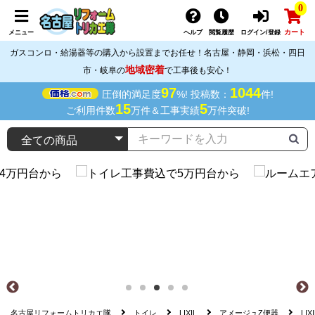
0
カート
メニュー
ヘルプ
閲覧履歴
ログイン/登録
ガスコンロ・給湯器等の購入から設置までお任せ！名古屋・静岡・浜松・四日
地域密着
市・岐阜の
で工事後も安心！
97
1044
圧倒的満足度
%! 投稿数：
件!
15
5
ご利用件数
万件＆工事実績
万件突破!
名古屋リフォームトリカエ隊
トイレ
LIXIL
アメージュZ便器
LI