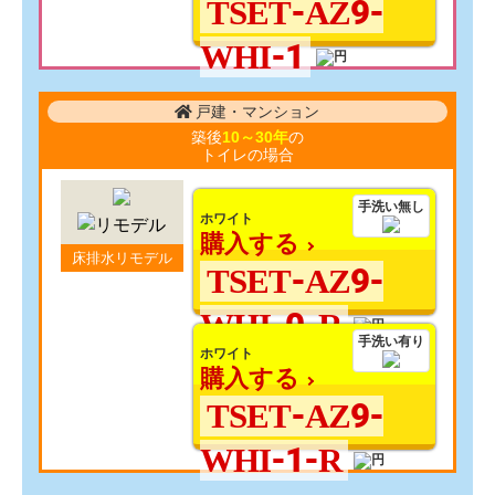
TSET-AZ9-
WHI-1
戸建・マンション
築後
10～30年
の
トイレの場合
手洗い無し
ホワイト
購入する
床排水リモデル
TSET-AZ9-
WHI-0-R
手洗い有り
ホワイト
購入する
TSET-AZ9-
WHI-1-R