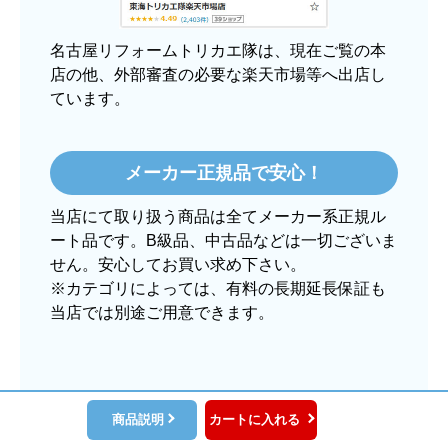
丁寧でした。
良いショップだと思います。
名古屋リフォームトリカエ隊は、現在ご覧の本
店の他、外部審査の必要な楽天市場等へ出店し
ています。
ぱぱまる2018
さん
2025年12月24日 21:44
メーカー正規品で安心！
欲しい商品をスムーズに注文できましたか？
当店にて取り扱う商品は全てメーカー系正規ル
はい
ート品です。B級品、中古品などは一切ございま
ショップからの連絡や対応は適切でしたか？
せん。安心してお買い求め下さい。
はい
※カテゴリによっては、有料の長期延長保証も
当店では別途ご用意できます。
予定の期日までに商品が届きましたか？
はい
商品の梱包は必要十分なものでしたか？
はい
商品説明
カートに入れる
またこのショップを利用したいですか？