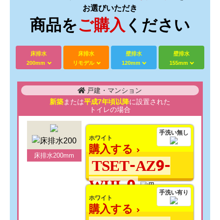
お選びいただき
商品を
ご購入
ください
床排水
床排水
壁排水
壁排水
200mm
リモデル
120mm
155mm
戸建・マンション
新築
または
平成7年頃以降
に設置された
トイレの場合
手洗い無し
ホワイト
購入する
床排水200mm
TSET-AZ9-
WHI-0
手洗い有り
ホワイト
購入する