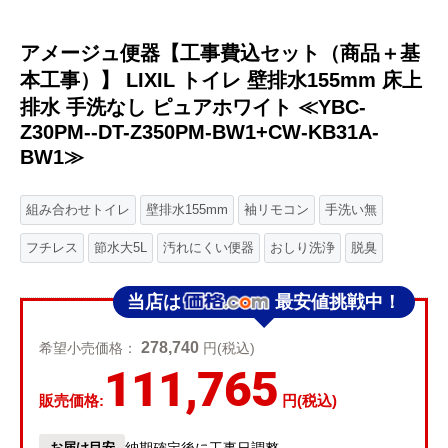
アメージュ便器【工事費込セット（商品＋基
本工事）】 LIXIL トイレ 壁排水155mm 床上
排水 手洗なし ピュアホワイト ≪YBC-
Z30PM--DT-Z350PM-BW1+CW-KB31A-
BW1≫
組み合わせトイレ
壁排水155mm
袖リモコン
手洗い無
フチレス
節水大5L
汚れにくい便器
おしり洗浄
脱臭
当店は
最安値挑戦中！
278,740
希望小売価格：
円(税込)
111,765
販売価格:
円(税込)
お届け目安