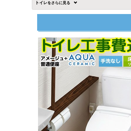
トイレ
を