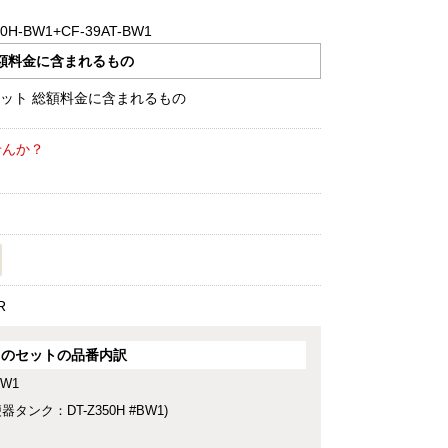
50H-BW1+CF-39AT-BW1
額料金に含まれるもの
せんか？
R
このセットの品番内訳
BW1
便器タンク：DT-Z350H #BW1)