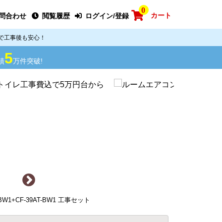
0
カート
問合わせ
閲覧履歴
ログイン/登録
で工事後も安心！
5
績
万件突破!
-BW1+CF-39AT-BW1 工事セット