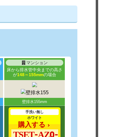
マンション
さ
床から排水管中央までの高さ
が
148～155mm
の場合
壁排水155mm
手洗い無し
ホワイト
購入する
TSET-AZ0-