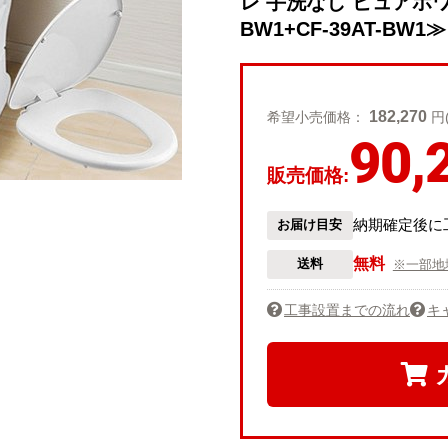
レ 手洗なし ピュアホワイト
BW1+CF-39AT-BW1≫
182,270
希望小売価格：
円
90,
販売価格:
納期確定後に
お届け目安
無料
送料
※一部地
工事設置までの流れ
キ