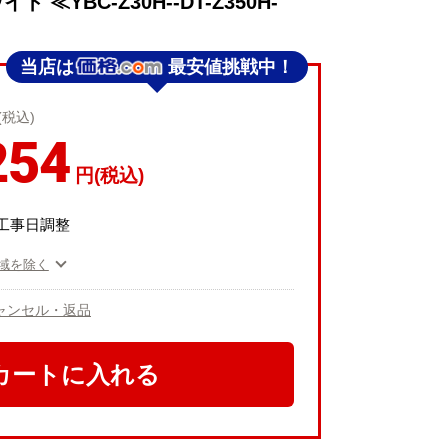
 ≪YBC-Z30H--DT-Z350H-
当店は
最安値挑戦中！
(税込)
254
円(税込)
工事日調整
域を除く
ャンセル・返品
カートに入れる