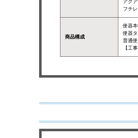
アクア
フチレ
便器本体
便器タン
商品構成
普通便座
【工事費