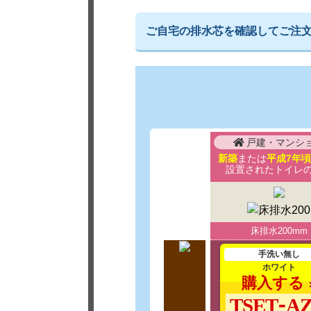
ご自宅の排水芯を確認してご注
戸建・マンシ
新築
または
平成7年
設置された
トイレ
床排水200mm
手洗い無し
ホワイト
購入する
TSET-AZ