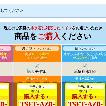
文してください
現在のご家庭の
排水芯に対応したトイレ
を
お選びいただき
商品を
ご購入
ください
ョン
戸建・マンション
マンション
頃以降
に
築後
10～30年
の
床から排水管中央までの高
の場合
トイレの場合
が
120mm
の場合
床排水リモデル
壁排水120mm
手洗い無し
手洗い無し
ホワイト
ホワイト
購入する
購入する
0-
TSET-AZ0-
TSET-AZ0-