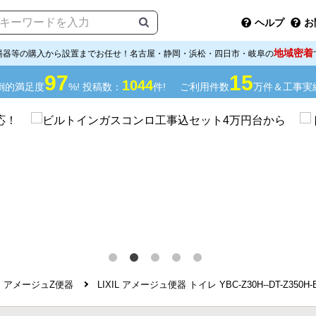
ヘルプ
お
地域密着
湯器等の購入から設置までお任せ！名古屋・静岡・浜松・四日市・岐阜の
97
15
1044
倒的満足度
%! 投稿数：
件!
ご利用件数
万件＆工事実
アメージュZ便器
LIXIL アメージュ便器 トイレ YBC-Z30H--DT-Z350H