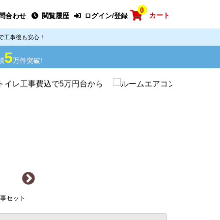
0
カート
問合わせ
閲覧履歴
ログイン/登録
で工事後も安心！
5
績
万件突破!
 工事セット