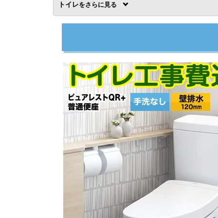
トイレ
を