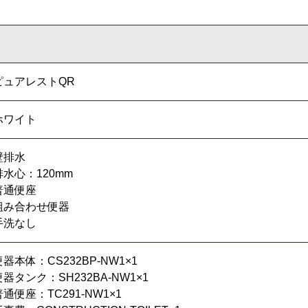
ピュアレストQR
ホワイト
壁排水
排水心：120mm
普通便座
組み合わせ便器
手洗なし
便器本体：CS232BP-NW1×1
便器タンク：SH232BA-NW1×1
普通便座：TC291-NW1×1