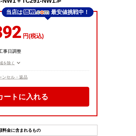
A-NW1＋TC291-NW1≫
当店は
最安値挑戦中！
392
円(税込)
工事日調整
域を除く
ャンセル・返品
カートに入れる
額料金に含まれるもの