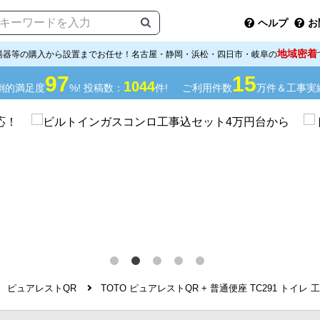
ヘルプ
お
地域密着
湯器等の購入から設置までお任せ！名古屋・静岡・浜松・四日市・岐阜の
97
15
1044
倒的満足度
%! 投稿数：
件!
ご利用件数
万件＆工事実
ピュアレストQR
TOTO ピュアレストQR + 普通便座 TC291 トイレ