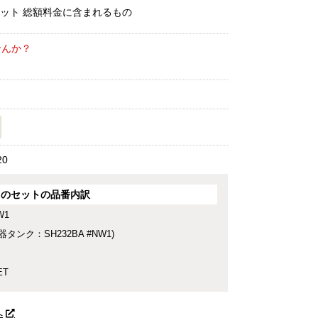
せんか？
20
このセットの品番内訳
W1
便器タンク：SH232BA #NW1)
ET
へ