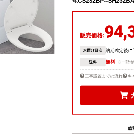
≪CS232BP--SH232B
94,
販売価格:
納期確定後に
お届け目安
無料
送料
※一部地
工事設置までの流れ
キ
総