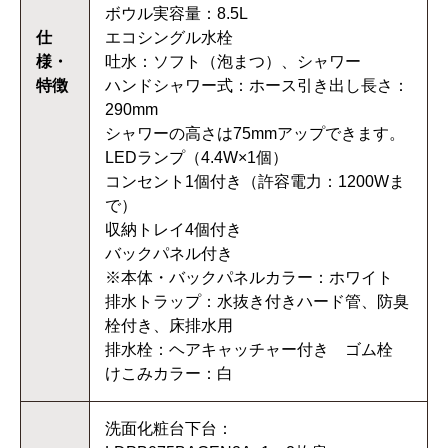
ボウル実容量：8.5L
仕
エコシングル水栓
様・
吐水：ソフト（泡まつ）、シャワー
特徴
ハンドシャワー式：ホース引き出し長さ：
290mm
シャワーの高さは75mmアップできます。
LEDランプ（4.4W×1個）
コンセント1個付き（許容電力：1200Wま
で）
収納トレイ4個付き
バックパネル付き
※本体・バックパネルカラー：ホワイト
排水トラップ：水抜き付きハード管、防臭
栓付き、床排水用
排水栓：ヘアキャッチャー付き ゴム栓
けこみカラー：白
洗面化粧台下台：