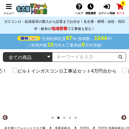
0
カート
メニュー
ヘルプ
閲覧履歴
ログイン/登録
ガスコンロ・給湯器等の購入から設置までお任せ！名古屋・静岡・浜松・四日
地域密着
市・岐阜の
で工事後も安心！
97
1044
圧倒的満足度
%! 投稿数：
件!
15
5
ご利用件数
万件＆工事実績
万件突破!
名古屋リフォームトリカエ隊
洗面化粧台
TOTO
TOTO 洗面化粧台 LD