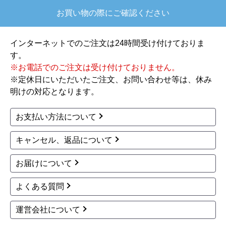
お買い物の際にご確認ください
【注文からどのくらいで届きましたか？】
注文が確定して3日で届きました。在庫があったの
インターネットでのご注文は24時間受け付けておりま
もあると思いますがあまりに早かったので少し驚
す。
きました。
※お電話でのご注文は受け付けておりません。
※定休日にいただいたご注文、お問い合わせ等は、休み
【その他感想・コメント】
明けの対応となります。
ショップからの連絡もしっかりありましたし、商
品の梱包も、届いた後の連絡も十分なもので安心
お支払い方法について
できました。また機会があれば是非利用したいと
思います。
キャンセル、返品について
お届けについて
きょりけ
さん
2025年11月9日 07:54
よくある質問
欲しい商品をスムーズに注文できましたか？
運営会社について
はい