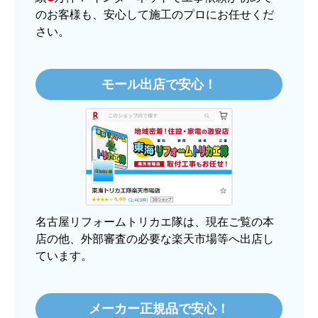
文時期】2025年11月頃（モバイルから）
のお客様も、安心して施工のプロにお任せくだ
さい。
【このショップを選んだ理由は？】
価格.comで最安値だったから。
モール出店で安心！
【注文からどのくらいで届きましたか？】
3日程で届きました。発送作業が早かったです。
【その他感想・コメント】
大手ネットショップよりも結構安いところで買う
のは不安でしたが、発送もかなり早くて、梱包も
丁寧でした。
良いショップだと思います。
名古屋リフォームトリカエ隊は、現在ご覧の本
店の他、外部審査の必要な楽天市場等へ出店し
ています。
ぱぱまる2018
さん
2025年12月24日 21:44
メーカー正規品で安心！