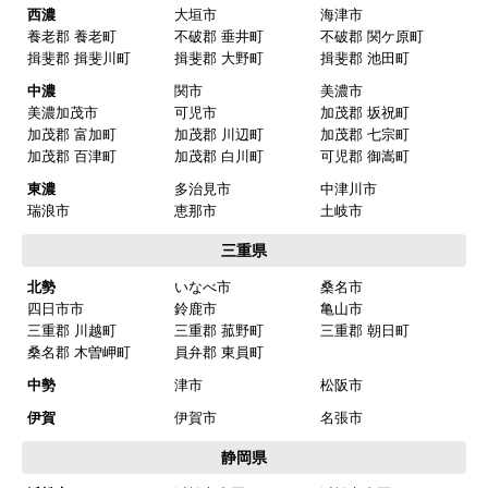
予定通りで
西濃
大垣市
海津市
【その他感想・コメント】
養老郡 養老町
不破郡 垂井町
不破郡 関ケ原町
揖斐郡 揖斐川町
揖斐郡 大野町
揖斐郡 池田町
中濃
関市
美濃市
マークレ
さん
美濃加茂市
可児市
加茂郡 坂祝町
加茂郡 富加町
加茂郡 川辺町
加茂郡 七宗町
2025年10月10日 21:04
加茂郡 百津町
加茂郡 白川町
可児郡 御嵩町
欲しい商品をスムーズに注文できましたか？
東濃
多治見市
中津川市
はい
瑞浪市
恵那市
土岐市
ショップからの連絡や対応は適切でしたか？
三重県
はい
北勢
いなべ市
桑名市
四日市市
鈴鹿市
亀山市
予定の期日までに商品が届きましたか？
三重郡 川越町
三重郡 菰野町
三重郡 朝日町
はい
桑名郡 木曽岬町
員弁郡 東員町
商品の梱包は必要十分なものでしたか？
中勢
津市
松阪市
はい
伊賀
伊賀市
名張市
またこのショップを利用したいですか？
静岡県
はい