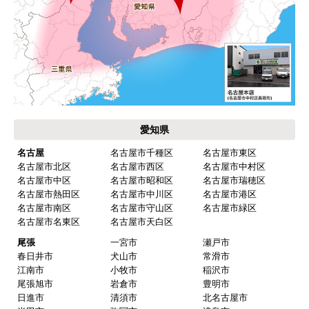
【注文からどのくらいで届きましたか？】
工事日を自分から発注の2週間先にしていたので、
遅れることもなく予定通りに工事前に到着。
【その他感想・コメント】
保証書に添付する工事店の証明もきちんと対応し
てくれてますので、アフターも安心できます。
愛知県
次に何か交換タイミングが来たら、一番の候補先
業者さんです。
名古屋
名古屋市千種区
名古屋市東区
名古屋市北区
名古屋市西区
名古屋市中村区
名古屋市中区
名古屋市昭和区
名古屋市瑞穂区
名古屋市熱田区
名古屋市中川区
名古屋市港区
ピングーヒサコ
さん
名古屋市南区
名古屋市守山区
名古屋市緑区
2025年10月30日 14:53
名古屋市名東区
名古屋市天白区
欲しい商品をスムーズに注文できましたか？
尾張
一宮市
瀬戸市
春日井市
犬山市
常滑市
はい
江南市
小牧市
稲沢市
ショップからの連絡や対応は適切でしたか？
尾張旭市
岩倉市
豊明市
日進市
清須市
北名古屋市
はい