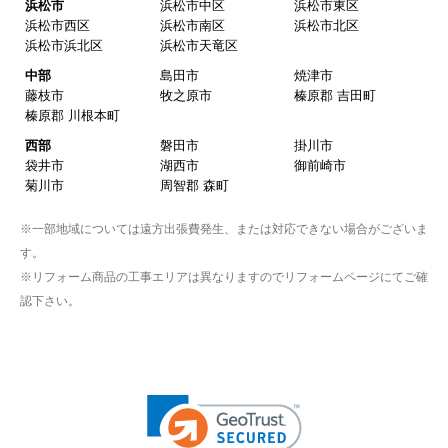
浜松市
浜松市中区
浜松市東区
浜松市西区
浜松市南区
浜松市北区
【注文商品】浄水器・整水器 【注文時
浜松市浜北区
浜松市天竜区
期】2025年07月頃（モバイルから）
中部
島田市
焼津市
藤枝市
牧之原市
榛原郡 吉田町
【このショップを選んだ理由は？】
榛原郡 川根本町
近隣で安く、評判が良かったため
西部
磐田市
掛川市
袋井市
湖西市
御前崎市
【注文からどのくらいで届きましたか？】
菊川市
周智郡 森町
取付工事の数日前に調整して届けてくれた
※一部地域については遠方出張費発生、または対応できない場合がございま
【その他感想・コメント】
す。
作業をされた方はスムーズで親切でした
※リフォーム商品の工事エリアは異なりますのでリフォームページにてご確
認下さい。
そふとくりーむまん
さん
2025年9月13日 08:10
欲しい商品をスムーズに注文できましたか？
はい