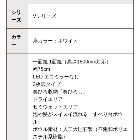
シリ
Vシリーズ
ーズ
カラ
扉カラー：ホワイト
ー
一面鏡 1面鏡（高さ1800mm対応）
幅75cm
LED エコミラーなし
2枚扉タイプ
奥ひろ収納「奥ひろし」
ドライエリア
セミウェットエリア
泡や髪がスイスイ流れる「すべり台ボウ
ル」
ボウル素材：人工大理石製（不飽和ポリエ
ステル系樹脂）