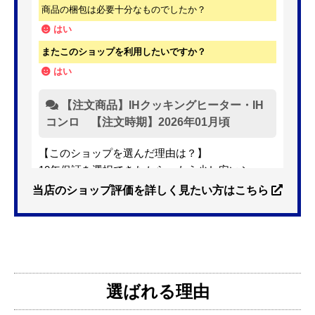
商品の梱包は必要十分なものでしたか？
はい
またこのショップを利用したいですか？
はい
【注文商品】IHクッキングヒーター・IH
コンロ 【注文時期】2026年01月頃
【このショップを選んだ理由は？】
10年保証を選択できたから。もう少し安いショッ
プも有ったが、5年保証しかなかった。
当店のショップ評価を詳しく見たい方はこちら
【注文からどのくらいで届きましたか？】
3日位
選ばれる理由
【その他感想・コメント】
特に問題なく使えています