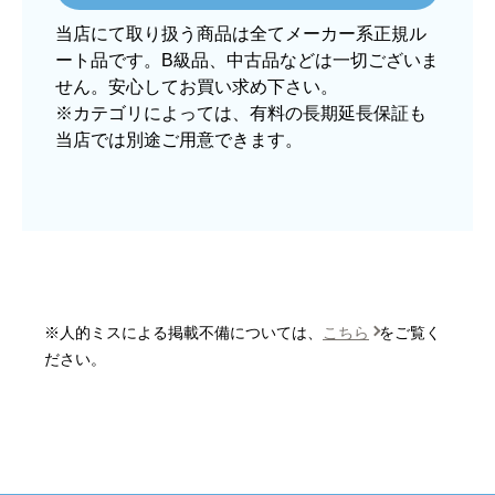
欲しい商品をスムーズに注文できましたか？
当店にて取り扱う商品は全てメーカー系正規ル
はい
ート品です。B級品、中古品などは一切ございま
ショップからの連絡や対応は適切でしたか？
せん。安心してお買い求め下さい。
はい
※カテゴリによっては、有料の長期延長保証も
当店では別途ご用意できます。
予定の期日までに商品が届きましたか？
はい
商品の梱包は必要十分なものでしたか？
はい
またこのショップを利用したいですか？
はい
※人的ミスによる掲載不備については、
こちら
をご覧く
【注文商品】炊飯器 【注文時期】2025
ださい。
年10月頃
【このショップを選んだ理由は？】
欲しかったガス釜がほぼ最安で、他の方の評価も
高かったので決めました