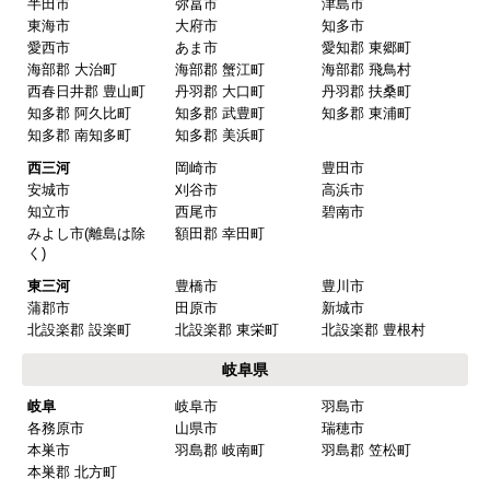
半田市
弥冨市
津島市
予定の期日までに商品が届きましたか？
東海市
大府市
知多市
愛西市
あま市
愛知郡 東郷町
はい
海部郡 大治町
海部郡 蟹江町
海部郡 飛鳥村
商品の梱包は必要十分なものでしたか？
西春日井郡 豊山町
丹羽郡 大口町
丹羽郡 扶桑町
知多郡 阿久比町
知多郡 武豊町
知多郡 東浦町
はい
知多郡 南知多町
知多郡 美浜町
またこのショップを利用したいですか？
西三河
岡崎市
豊田市
はい
安城市
刈谷市
高浜市
知立市
西尾市
碧南市
みよし市(離島は除
額田郡 幸田町
【注文商品】換気扇・レンジフー
く)
ド 【注文時期】2025年08月頃（モバイル
東三河
豊橋市
豊川市
から）
蒲郡市
田原市
新城市
北設楽郡 設楽町
北設楽郡 東栄町
北設楽郡 豊根村
【このショップを選んだ理由は？】
岐阜県
値段がとても安かったしレビューの内容がよかっ
岐阜
岐阜市
羽島市
た
各務原市
山県市
瑞穂市
【注文からどのくらいで届きましたか？】
本巣市
羽島郡 岐南町
羽島郡 笠松町
本巣郡 北方町