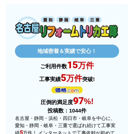
ものおきものおき
さん
2025年12月26日 18:45
欲しい商品をスムーズに注文できましたか？
はい
地域密着＆実績で安心！
ショップからの連絡や対応は適切でしたか？
15
はい
万件
ご利用件数
予定の期日までに商品が届きましたか？
5
万件
工事実績
突破!
はい
商品の梱包は必要十分なものでしたか？
97
はい
%!
圧倒的満足度
またこのショップを利用したいですか？
投稿数：
1044
件
はい
名古屋・静岡・浜松・四日市・岐阜を中心に、
愛知・静岡・岐阜・三重で選ばれ続けて工事実
【注文商品】ヒーター・ストーブ 【注
5
績
万件！ インターネットで工事依頼が初めて