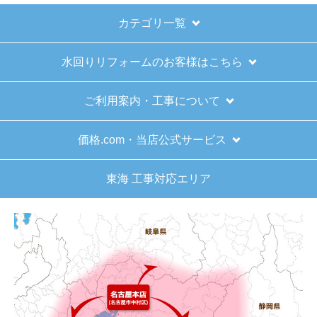
ショップからの連絡や対応は適切でしたか？
はい
カテゴリ一覧
予定の期日までに商品が届きましたか？
水回りリフォームのお客様はこちら
はい
商品の梱包は必要十分なものでしたか？
ご利用案内・工事について
はい
またこのショップを利用したいですか？
価格.com・当店公式サービス
はい
東海 工事対応エリア
【注文商品】給湯器 【注文時期】2025
年11月頃（モバイルから）
【このショップを選んだ理由は？】
キッチン混合栓に続いて2回目の利用です。価格が
リーズナブルで、HPの構成から見てしっかりして
いる会社だなと思っていたので再度利用。やはり
期待通りにきちんと対応してもらえました。