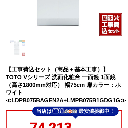
【工事費込セット（商品＋基本工事）】
TOTO Vシリーズ 洗面化粧台 一面鏡 1面鏡
（高さ1800mm対応） 幅75cm 扉カラー：ホ
ワイト
≪LDPB075BAGEN2A+LMPB075B1GDG1G≫
当店は
最安値挑戦中！
74,213