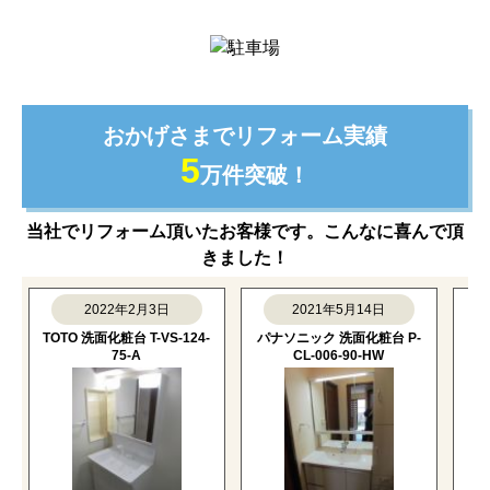
おかげさまでリフォーム実績
5
万件突破！
当社でリフォーム頂いたお客様です。こんなに喜んで頂
きました！
2022年2月3日
2021年5月14日
TOTO 洗面化粧台 T-VS-124-
パナソニック 洗面化粧台 P-
パナ
75-A
CL-006-90-HW