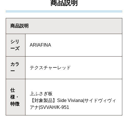
商品説明
商品説明
シリ
ARIAFINA
ーズ
カラ
テクスチャーレッド
ー
仕
上ふさぎ板
様・
【対象製品】Side Viviana|サイドヴィヴィ
特徴
アナ|SVVAH/K-951