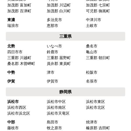
加茂郡 富加町
加茂郡 川辺町
加茂郡 七宗町
2025年10月10日 21:04
加茂郡 百津町
加茂郡 白川町
可児郡 御嵩町
欲しい商品をスムーズに注文できましたか？
東濃
多治見市
中津川市
はい
瑞浪市
恵那市
土岐市
ショップからの連絡や対応は適切でしたか？
三重県
はい
北勢
いなべ市
桑名市
四日市市
鈴鹿市
亀山市
予定の期日までに商品が届きましたか？
三重郡 川越町
三重郡 菰野町
三重郡 朝日町
はい
桑名郡 木曽岬町
員弁郡 東員町
商品の梱包は必要十分なものでしたか？
中勢
津市
松阪市
はい
伊賀
伊賀市
名張市
またこのショップを利用したいですか？
静岡県
はい
浜松市
浜松市中区
浜松市東区
浜松市西区
浜松市南区
浜松市北区
【注文商品】浄水器・整水器 【注文時
浜松市浜北区
浜松市天竜区
期】2025年07月頃（モバイルから）
中部
島田市
焼津市
藤枝市
牧之原市
榛原郡 吉田町
【このショップを選んだ理由は？】