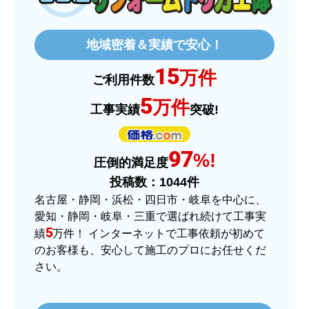
欲しい商品をスムーズに注文できましたか？
はい
地域密着＆実績で安心！
ショップからの連絡や対応は適切でしたか？
15
はい
万件
ご利用件数
予定の期日までに商品が届きましたか？
5
万件
工事実績
突破!
はい
商品の梱包は必要十分なものでしたか？
97
はい
%!
圧倒的満足度
またこのショップを利用したいですか？
投稿数：
1044
件
はい
名古屋・静岡・浜松・四日市・岐阜を中心に、
愛知・静岡・岐阜・三重で選ばれ続けて工事実
【注文商品】ヒーター・ストーブ 【注
5
績
万件！ インターネットで工事依頼が初めて
文時期】2025年11月頃（モバイルから）
のお客様も、安心して施工のプロにお任せくだ
さい。
【このショップを選んだ理由は？】
価格.comで最安値だったから。