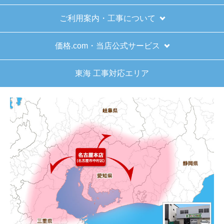
商品の梱包は必要十分なものでしたか？
ご利用案内・工事について
はい
またこのショップを利用したいですか？
価格.com・当店公式サービス
はい
東海 工事対応エリア
【注文商品】給湯器 【注文時期】2025
年11月頃（モバイルから）
【このショップを選んだ理由は？】
キッチン混合栓に続いて2回目の利用です。価格が
リーズナブルで、HPの構成から見てしっかりして
いる会社だなと思っていたので再度利用。やはり
期待通りにきちんと対応してもらえました。
【注文からどのくらいで届きましたか？】
工事日を自分から発注の2週間先にしていたので、
遅れることもなく予定通りに工事前に到着。