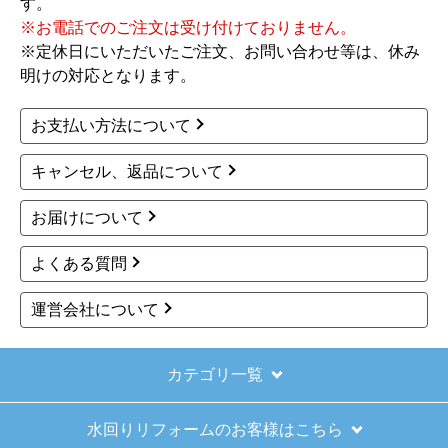
す。
きました。
※お電話でのご注文は受け付けておりません。
※定休日にいただいたご注文、お問い合わせ等は、休み
【その他感想・コメント】
明けの対応となります。
ショップからの連絡もしっかりありましたし、商
品の梱包も、届いた後の連絡も十分なもので安心
お支払い方法について
できました。また機会があれば是非利用したいと
思います。
キャンセル、返品について
お届けについて
きょりけ
さん
2025年11月9日 07:54
よくある質問
欲しい商品をスムーズに注文できましたか？
運営会社について
はい
ショップからの連絡や対応は適切でしたか？
はい
カテゴリ一覧
予定の期日までに商品が届きましたか？
水回りリフォームのお客様はこちら
はい