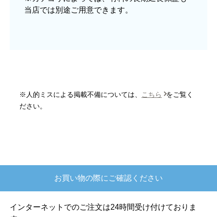
当店では別途ご用意できます。
予定の期日までに商品が届きましたか？
はい
商品の梱包は必要十分なものでしたか？
はい
またこのショップを利用したいですか？
はい
※人的ミスによる掲載不備については、
こちら
をご覧く
【注文商品】炊飯器 【注文時期】2025
ださい。
年10月頃
【このショップを選んだ理由は？】
欲しかったガス釜がほぼ最安で、他の方の評価も
高かったので決めました
お買い物の際にご確認ください
【注文からどのくらいで届きましたか？】
注文が確定して3日で届きました。在庫があったの
インターネットでのご注文は24時間受け付けておりま
もあると思いますがあまりに早かったので少し驚