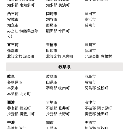
はい
知多郡 南知多町
知多郡 美浜町
またこのショップを利用したいですか？
西三河
岡崎市
豊田市
はい
安城市
刈谷市
高浜市
知立市
西尾市
碧南市
みよし市(離島は除
額田郡 幸田町
【注文商品】換気扇・レンジフー
く)
ド 【注文時期】2025年08月頃（モバイル
東三河
豊橋市
豊川市
から）
蒲郡市
田原市
新城市
北設楽郡 設楽町
北設楽郡 東栄町
北設楽郡 豊根村
【このショップを選んだ理由は？】
岐阜県
値段がとても安かったしレビューの内容がよかっ
岐阜
岐阜市
羽島市
た
各務原市
山県市
瑞穂市
【注文からどのくらいで届きましたか？】
本巣市
羽島郡 岐南町
羽島郡 笠松町
本巣郡 北方町
予定通りで
西濃
大垣市
海津市
【その他感想・コメント】
養老郡 養老町
不破郡 垂井町
不破郡 関ケ原町
揖斐郡 揖斐川町
揖斐郡 大野町
揖斐郡 池田町
中濃
関市
美濃市
マークレ
さん
美濃加茂市
可児市
加茂郡 坂祝町