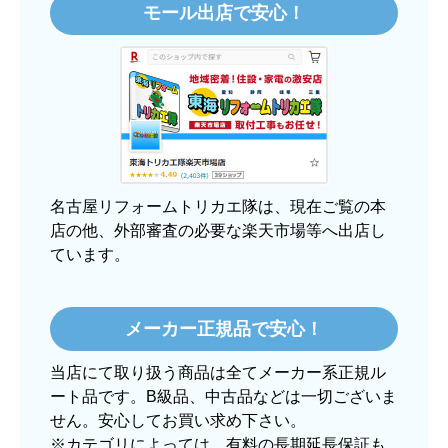
モール出店で安心！
【注文からどのくらいで届きましたか？】
3日程で届きました。発送作業が早かったです。
【その他感想・コメント】
大手ネットショップよりも結構安いところで買う
のは不安でしたが、発送もかなり早くて、梱包も
丁寧でした。
良いショップだと思います。
名古屋リフォームトリカエ隊は、現在ご覧の本
店の他、外部審査の必要な楽天市場等へ出店し
ています。
ぱぱまる2018
さん
2025年12月24日 21:44
メーカー正規品で安心！
欲しい商品をスムーズに注文できましたか？
当店にて取り扱う商品は全てメーカー系正規ル
はい
ート品です。B級品、中古品などは一切ございま
ショップからの連絡や対応は適切でしたか？
せん。安心してお買い求め下さい。
はい
※カテゴリによっては、有料の長期延長保証も