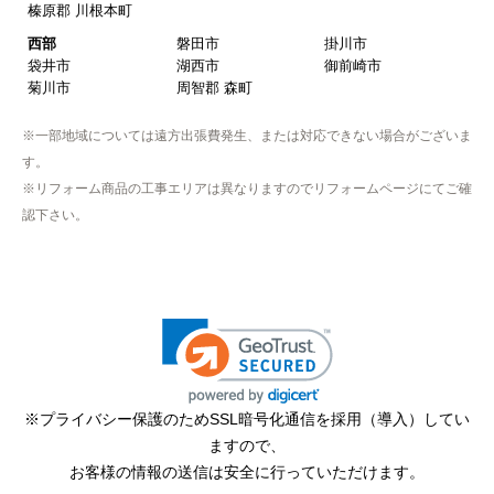
榛原郡 川根本町
近隣で安く、評判が良かったため
西部
磐田市
掛川市
袋井市
湖西市
御前崎市
【注文からどのくらいで届きましたか？】
菊川市
周智郡 森町
取付工事の数日前に調整して届けてくれた
※一部地域については遠方出張費発生、または対応できない場合がございま
【その他感想・コメント】
す。
作業をされた方はスムーズで親切でした
※リフォーム商品の工事エリアは異なりますのでリフォームページにてご確
認下さい。
そふとくりーむまん
さん
2025年9月13日 08:10
欲しい商品をスムーズに注文できましたか？
はい
ショップからの連絡や対応は適切でしたか？
※プライバシー保護のためSSL暗号化通信を採用（導入）してい
はい
ますので、
予定の期日までに商品が届きましたか？
お客様の情報の送信は安全に行っていただけます。
はい