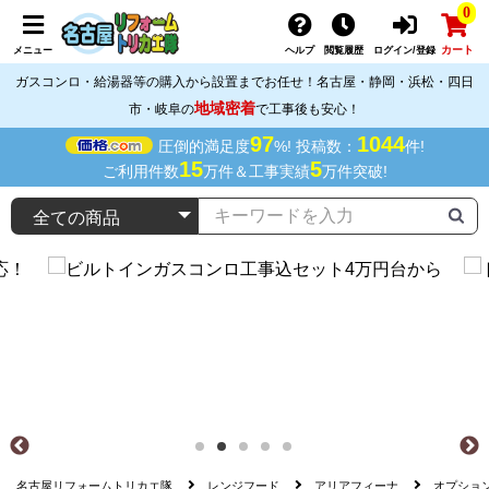
0
カート
メニュー
ヘルプ
閲覧履歴
ログイン/登録
ガスコンロ・給湯器等の購入から設置までお任せ！名古屋・静岡・浜松・四日
地域密着
市・岐阜の
で工事後も安心！
97
1044
圧倒的満足度
%! 投稿数：
件!
15
5
ご利用件数
万件＆工事実績
万件突破!
名古屋リフォームトリカエ隊
レンジフード
アリアフィーナ
オプショ