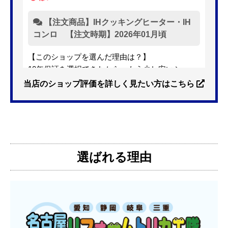
【注文商品】IHクッキングヒーター・IH
コンロ 【注文時期】2026年01月頃
【このショップを選んだ理由は？】
10年保証を選択できたから。もう少し安いショッ
プも有ったが、5年保証しかなかった。
当店のショップ評価を詳しく見たい方はこちら
【注文からどのくらいで届きましたか？】
3日位
選ばれる理由
【その他感想・コメント】
特に問題なく使えています
ものおきものおき
さん
2025年12月26日 18:45