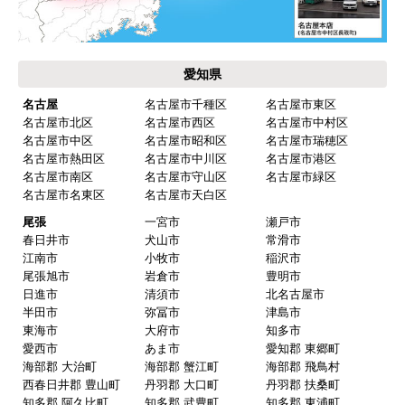
【その他感想・コメント】
保証書に添付する工事店の証明もきちんと対応し
てくれてますので、アフターも安心できます。
愛知県
次に何か交換タイミングが来たら、一番の候補先
業者さんです。
名古屋
名古屋市千種区
名古屋市東区
名古屋市北区
名古屋市西区
名古屋市中村区
名古屋市中区
名古屋市昭和区
名古屋市瑞穂区
名古屋市熱田区
名古屋市中川区
名古屋市港区
ピングーヒサコ
さん
名古屋市南区
名古屋市守山区
名古屋市緑区
2025年10月30日 14:53
名古屋市名東区
名古屋市天白区
欲しい商品をスムーズに注文できましたか？
尾張
一宮市
瀬戸市
春日井市
犬山市
常滑市
はい
江南市
小牧市
稲沢市
ショップからの連絡や対応は適切でしたか？
尾張旭市
岩倉市
豊明市
日進市
清須市
北名古屋市
はい
半田市
弥冨市
津島市
予定の期日までに商品が届きましたか？
東海市
大府市
知多市
愛西市
あま市
愛知郡 東郷町
はい
海部郡 大治町
海部郡 蟹江町
海部郡 飛鳥村
商品の梱包は必要十分なものでしたか？
西春日井郡 豊山町
丹羽郡 大口町
丹羽郡 扶桑町
知多郡 阿久比町
知多郡 武豊町
知多郡 東浦町