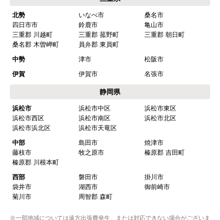
はい
北勢
いなべ市
桑名市
四日市市
鈴鹿市
亀山市
予定の期日までに商品が届きましたか？
三重郡 川越町
三重郡 菰野町
三重郡 朝日町
はい
桑名郡 木曽岬町
員弁郡 東員町
商品の梱包は必要十分なものでしたか？
中勢
津市
松阪市
はい
伊賀
伊賀市
名張市
またこのショップを利用したいですか？
静岡県
はい
浜松市
浜松市中区
浜松市東区
浜松市西区
浜松市南区
浜松市北区
【注文商品】浄水器・整水器 【注文時
浜松市浜北区
浜松市天竜区
期】2025年07月頃（モバイルから）
中部
島田市
焼津市
藤枝市
牧之原市
榛原郡 吉田町
【このショップを選んだ理由は？】
榛原郡 川根本町
近隣で安く、評判が良かったため
西部
磐田市
掛川市
袋井市
湖西市
御前崎市
【注文からどのくらいで届きましたか？】
菊川市
周智郡 森町
取付工事の数日前に調整して届けてくれた
※一部地域については遠方出張費発生、または対応できない場合がございま