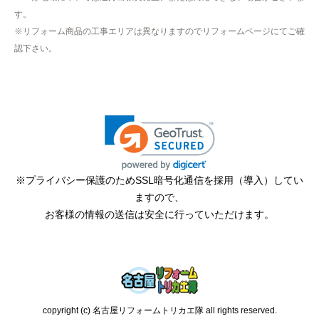
【その他感想・コメント】
す。
作業をされた方はスムーズで親切でした
※リフォーム商品の工事エリアは異なりますのでリフォームページにてご確
認下さい。
そふとくりーむまん
さん
2025年9月13日 08:10
欲しい商品をスムーズに注文できましたか？
はい
ショップからの連絡や対応は適切でしたか？
※プライバシー保護のためSSL暗号化通信を採用（導入）してい
はい
ますので、
予定の期日までに商品が届きましたか？
お客様の情報の送信は安全に行っていただけます。
はい
商品の梱包は必要十分なものでしたか？
はい
またこのショップを利用したいですか？
copyright (c) 名古屋リフォームトリカエ隊 all rights reserved.
はい