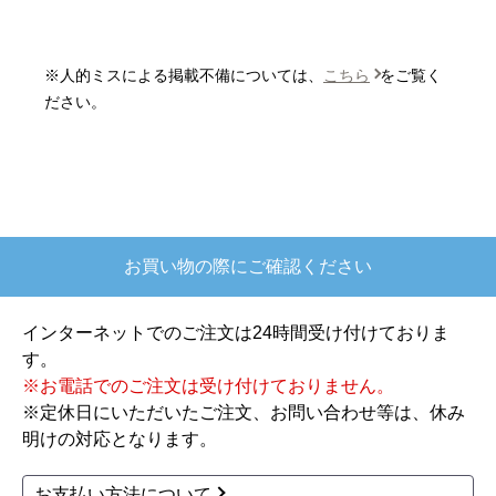
またこのショップを利用したいですか？
はい
※人的ミスによる掲載不備については、
こちら
をご覧く
【注文商品】炊飯器 【注文時期】2025
ださい。
年10月頃
【このショップを選んだ理由は？】
欲しかったガス釜がほぼ最安で、他の方の評価も
高かったので決めました
お買い物の際にご確認ください
【注文からどのくらいで届きましたか？】
注文が確定して3日で届きました。在庫があったの
インターネットでのご注文は24時間受け付けておりま
もあると思いますがあまりに早かったので少し驚
す。
きました。
※お電話でのご注文は受け付けておりません。
※定休日にいただいたご注文、お問い合わせ等は、休み
【その他感想・コメント】
明けの対応となります。
ショップからの連絡もしっかりありましたし、商
品の梱包も、届いた後の連絡も十分なもので安心
お支払い方法について
できました。また機会があれば是非利用したいと