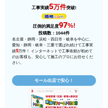
予定の期日までに商品が届きましたか？
5
万件
工事実績
突破!
はい
商品の梱包は必要十分なものでしたか？
97
はい
%!
圧倒的満足度
またこのショップを利用したいですか？
投稿数：
1044
件
はい
名古屋・静岡・浜松・四日市・岐阜を中心に、
愛知・静岡・岐阜・三重で選ばれ続けて工事実
【注文商品】ヒーター・ストーブ 【注
5
績
万件！ インターネットで工事依頼が初めて
文時期】2025年11月頃（モバイルから）
のお客様も、安心して施工のプロにお任せくだ
さい。
【このショップを選んだ理由は？】
価格.comで最安値だったから。
モール出店で安心！
【注文からどのくらいで届きましたか？】
3日程で届きました。発送作業が早かったです。
【その他感想・コメント】
大手ネットショップよりも結構安いところで買う