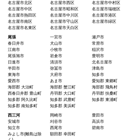
名古屋市北区
名古屋市西区
名古屋市中村区
名古屋市中区
名古屋市昭和区
名古屋市瑞穂区
名古屋市熱田区
名古屋市中川区
名古屋市港区
ピングーヒサコ
さん
名古屋市南区
名古屋市守山区
名古屋市緑区
2025年10月30日 14:53
名古屋市名東区
名古屋市天白区
欲しい商品をスムーズに注文できましたか？
尾張
一宮市
瀬戸市
春日井市
犬山市
常滑市
はい
江南市
小牧市
稲沢市
ショップからの連絡や対応は適切でしたか？
尾張旭市
岩倉市
豊明市
日進市
清須市
北名古屋市
はい
半田市
弥冨市
津島市
予定の期日までに商品が届きましたか？
東海市
大府市
知多市
愛西市
あま市
愛知郡 東郷町
はい
海部郡 大治町
海部郡 蟹江町
海部郡 飛鳥村
商品の梱包は必要十分なものでしたか？
西春日井郡 豊山町
丹羽郡 大口町
丹羽郡 扶桑町
知多郡 阿久比町
知多郡 武豊町
知多郡 東浦町
はい
知多郡 南知多町
知多郡 美浜町
またこのショップを利用したいですか？
西三河
岡崎市
豊田市
はい
安城市
刈谷市
高浜市
知立市
西尾市
碧南市
みよし市(離島は除
額田郡 幸田町
【注文商品】換気扇・レンジフー
く)