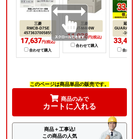
三菱
三菱
延長保証
RMCB-D7SE
GT-M460W
GUARANTEE
4573637005855
-10YEA
11,938
円(税込)
17,637
33,400
円(税込)
円
合わせて購入
合わせて購入
合わせて
このページは商品単品の販売です。
商品のみで
カートに入れる
商品＋工事込!
この商品の人気