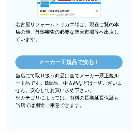
のは不安でしたが、発送もかなり早くて、梱包も
丁寧でした。
良いショップだと思います。
名古屋リフォームトリカエ隊は、現在ご覧の本
店の他、外部審査の必要な楽天市場等へ出店し
ています。
ぱぱまる2018
さん
2025年12月24日 21:44
メーカー正規品で安心！
欲しい商品をスムーズに注文できましたか？
当店にて取り扱う商品は全てメーカー系正規ル
はい
ート品です。B級品、中古品などは一切ございま
ショップからの連絡や対応は適切でしたか？
せん。安心してお買い求め下さい。
はい
※カテゴリによっては、有料の長期延長保証も
当店では別途ご用意できます。
予定の期日までに商品が届きましたか？
はい
商品の梱包は必要十分なものでしたか？
はい