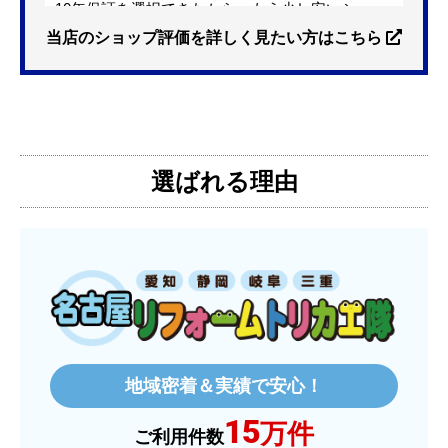
10年保証を選択できたから。もう少し安いショッ
プも有ったが、5年保証しかなかった。
当店のショップ評価を詳しく見たい方はこちら
【注文からどのくらいで届きましたか？】
3日位
選ばれる理由
【その他感想・コメント】
特に問題なく使えています
ものおきものおき
さん
2025年12月26日 18:45
欲しい商品をスムーズに注文できましたか？
はい
地域密着＆実績で安心！
ショップからの連絡や対応は適切でしたか？
15
はい
万件
ご利用件数