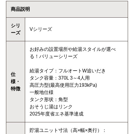
商品説明
シリ
Vシリーズ
ーズ
お好みの設置場所や給湯スタイルが選べ
る！バリューシリーズ
給湯タイプ：フルオートW追いだき
仕
タンク容量：370L 3～4人用
様・
高圧力型(最高使用圧力193kPa)
特徴
一般地仕様
タンク形状：角型
おそうじ湯はリンク
2025年度省エネ基準達成
貯湯ユニット寸法（高×幅×奥行）：