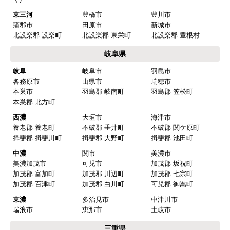
ド 【注文時期】2025年08月頃（モバイル
東三河
豊橋市
豊川市
から）
蒲郡市
田原市
新城市
北設楽郡 設楽町
北設楽郡 東栄町
北設楽郡 豊根村
【このショップを選んだ理由は？】
岐阜県
値段がとても安かったしレビューの内容がよかっ
岐阜
岐阜市
羽島市
た
各務原市
山県市
瑞穂市
【注文からどのくらいで届きましたか？】
本巣市
羽島郡 岐南町
羽島郡 笠松町
本巣郡 北方町
予定通りで
西濃
大垣市
海津市
【その他感想・コメント】
養老郡 養老町
不破郡 垂井町
不破郡 関ケ原町
揖斐郡 揖斐川町
揖斐郡 大野町
揖斐郡 池田町
中濃
関市
美濃市
マークレ
さん
美濃加茂市
可児市
加茂郡 坂祝町
加茂郡 富加町
加茂郡 川辺町
加茂郡 七宗町
2025年10月10日 21:04
加茂郡 百津町
加茂郡 白川町
可児郡 御嵩町
欲しい商品をスムーズに注文できましたか？
東濃
多治見市
中津川市
はい
瑞浪市
恵那市
土岐市
ショップからの連絡や対応は適切でしたか？
三重県