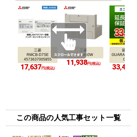
三菱
三菱
延長保証
RMCB-D7SE
GT-M460W
GUARANTEE-
4573637005855
0YEAR
11,938
円(税込)
17,637
33,400
円(税込)
円
この商品の人気工事セット一覧