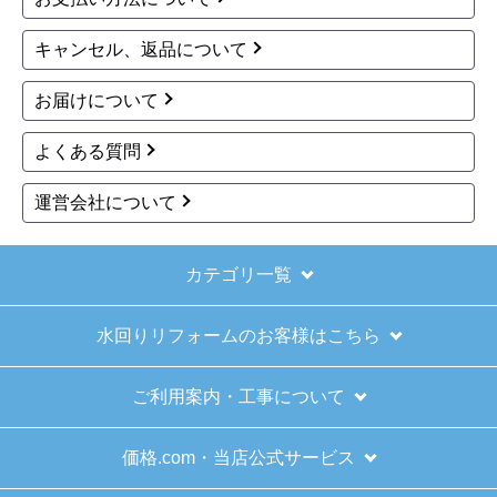
思います。
キャンセル、返品について
お届けについて
きょりけ
さん
2025年11月9日 07:54
よくある質問
欲しい商品をスムーズに注文できましたか？
運営会社について
はい
ショップからの連絡や対応は適切でしたか？
はい
カテゴリ一覧
予定の期日までに商品が届きましたか？
水回りリフォームのお客様はこちら
はい
商品の梱包は必要十分なものでしたか？
ご利用案内・工事について
はい
またこのショップを利用したいですか？
価格.com・当店公式サービス
はい