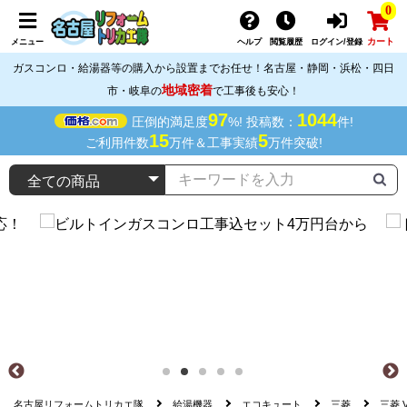
0
カート
メニュー
ヘルプ
閲覧履歴
ログイン/登録
ガスコンロ・給湯器等の購入から設置までお任せ！名古屋・静岡・浜松・四日
地域密着
市・岐阜の
で工事後も安心！
97
1044
圧倒的満足度
%! 投稿数：
件!
15
5
ご利用件数
万件＆工事実績
万件突破!
名古屋リフォームトリカエ隊
給湯機器
エコキュート
三菱
三菱 