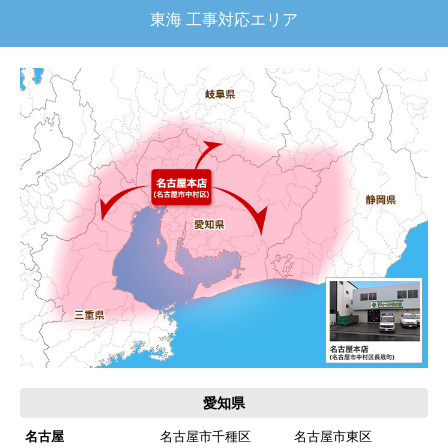
東海 工事対応エリア
【注文商品】給湯器 【注文時期】2025
年11月頃（モバイルから）
【このショップを選んだ理由は？】
キッチン混合栓に続いて2回目の利用です。価格が
リーズナブルで、HPの構成から見てしっかりして
いる会社だなと思っていたので再度利用。やはり
期待通りにきちんと対応してもらえました。
【注文からどのくらいで届きましたか？】
工事日を自分から発注の2週間先にしていたので、
遅れることもなく予定通りに工事前に到着。
【その他感想・コメント】
保証書に添付する工事店の証明もきちんと対応し
てくれてますので、アフターも安心できます。
愛知県
次に何か交換タイミングが来たら、一番の候補先
業者さんです。
名古屋
名古屋市千種区
名古屋市東区