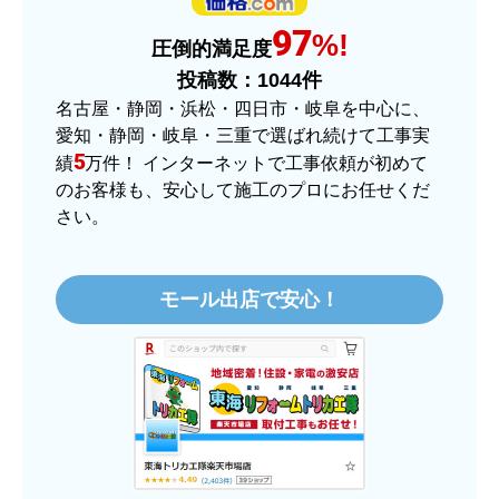
商品の梱包は必要十分なものでしたか？
97
はい
%!
圧倒的満足度
またこのショップを利用したいですか？
投稿数：
1044
件
はい
名古屋・静岡・浜松・四日市・岐阜を中心に、
愛知・静岡・岐阜・三重で選ばれ続けて工事実
【注文商品】ヒーター・ストーブ 【注
5
績
万件！ インターネットで工事依頼が初めて
文時期】2025年11月頃（モバイルから）
のお客様も、安心して施工のプロにお任せくだ
さい。
【このショップを選んだ理由は？】
価格.comで最安値だったから。
モール出店で安心！
【注文からどのくらいで届きましたか？】
3日程で届きました。発送作業が早かったです。
【その他感想・コメント】
大手ネットショップよりも結構安いところで買う
のは不安でしたが、発送もかなり早くて、梱包も
丁寧でした。
良いショップだと思います。