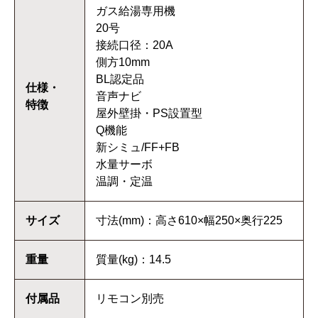
ガス給湯専用機
20号
接続口径：20A
側方10mm
BL認定品
仕様・
音声ナビ
特徴
屋外壁掛・PS設置型
Q機能
新シミュ/FF+FB
水量サーボ
温調・定温
サイズ
寸法(mm)：高さ610×幅250×奥行225
重量
質量(kg)：14.5
付属品
リモコン別売