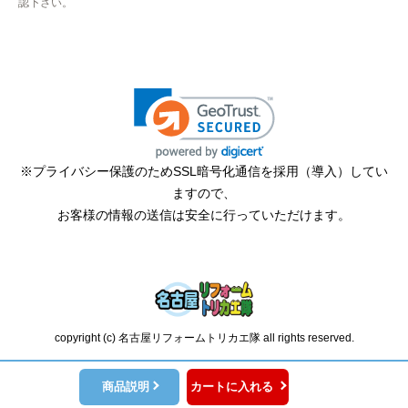
認下さい。
そふとくりーむまん
さん
2025年9月13日 08:10
欲しい商品をスムーズに注文できましたか？
はい
ショップからの連絡や対応は適切でしたか？
※プライバシー保護のためSSL暗号化通信を採用（導入）してい
はい
ますので、
予定の期日までに商品が届きましたか？
お客様の情報の送信は安全に行っていただけます。
はい
商品の梱包は必要十分なものでしたか？
はい
またこのショップを利用したいですか？
copyright (c) 名古屋リフォームトリカエ隊 all rights reserved.
はい
【注文商品】エアコン・クーラー 【注
商品説明
カートに入れる
文時期】2025年06月頃（モバイルから）