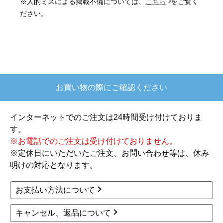
※人的ミスによる掲載不備については、
こちら
をご覧く
【注文商品】炊飯器 【注文時期】2025
ださい。
年10月頃
【このショップを選んだ理由は？】
欲しかったガス釜がほぼ最安で、他の方の評価も
高かったので決めました
お買い物の際にご確認ください
【注文からどのくらいで届きましたか？】
注文が確定して3日で届きました。在庫があったの
インターネットでのご注文は24時間受け付けておりま
もあると思いますがあまりに早かったので少し驚
す。
きました。
※お電話でのご注文は受け付けておりません。
※定休日にいただいたご注文、お問い合わせ等は、休み
【その他感想・コメント】
明けの対応となります。
ショップからの連絡もしっかりありましたし、商
品の梱包も、届いた後の連絡も十分なもので安心
お支払い方法について
できました。また機会があれば是非利用したいと
思います。
キャンセル、返品について