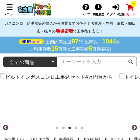
0
カート
メニュー
ヘルプ
閲覧履歴
ログイン/登録
ガスコンロ・給湯器等の購入から設置までお任せ！名古屋・静岡・浜松・四日
地域密着
市・岐阜の
で工事後も安心！
97
1044
圧倒的満足度
%! 投稿数：
件!
15
5
ご利用件数
万件＆工事実績
万件突破!
名古屋リフォームトリカエ隊
給湯機器
ガス給湯器
リンナイ
壁