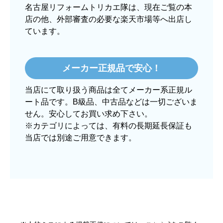
名古屋リフォームトリカエ隊は、現在ご覧の本
店の他、外部審査の必要な楽天市場等へ出店し
ています。
ぱぱまる2018
さん
2025年12月24日 21:44
メーカー正規品で安心！
欲しい商品をスムーズに注文できましたか？
当店にて取り扱う商品は全てメーカー系正規ル
はい
ート品です。B級品、中古品などは一切ございま
ショップからの連絡や対応は適切でしたか？
せん。安心してお買い求め下さい。
はい
※カテゴリによっては、有料の長期延長保証も
当店では別途ご用意できます。
予定の期日までに商品が届きましたか？
はい
商品の梱包は必要十分なものでしたか？
はい
またこのショップを利用したいですか？
はい