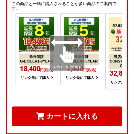
この商品と一緒に購入されることが多い商品のご案内で
す。
延長保証
延長保証
当店オリジ
G-BOILER1-8YEAR
G-BOILER1-5YEAR
CONSTRUCTI
OILER1
18,400
7,400
円(税込)
円(税込)
32,800
円
リンク先にて購入
リンク先にて購入
リンク先にて
カートに入れる