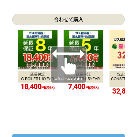
合わせて購入
延長保証
延長保証
当店オリジ
G-BOILER1-8YEAR
G-BOILER1-5YEAR
CONSTRUCTIO
LER1
18,400
7,400
円(税込)
円(税込)
32,800
円