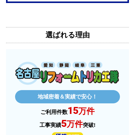
【注文からどのくらいで届きましたか？】
3日位
選ばれる理由
【その他感想・コメント】
特に問題なく使えています
ものおきものおき
さん
2025年12月26日 18:45
欲しい商品をスムーズに注文できましたか？
はい
地域密着＆実績で安心！
ショップからの連絡や対応は適切でしたか？
15
はい
万件
ご利用件数
予定の期日までに商品が届きましたか？
5
万件
工事実績
突破!
はい