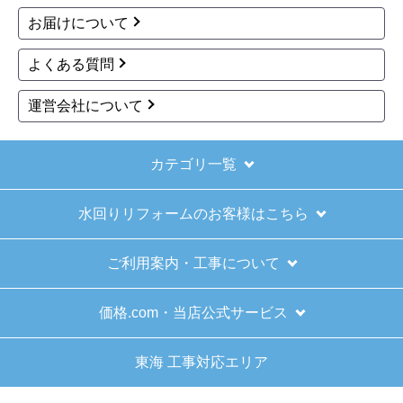
お届けについて
きょりけ
さん
2025年11月9日 07:54
よくある質問
欲しい商品をスムーズに注文できましたか？
運営会社について
はい
ショップからの連絡や対応は適切でしたか？
はい
カテゴリ一覧
予定の期日までに商品が届きましたか？
水回りリフォームのお客様はこちら
はい
商品の梱包は必要十分なものでしたか？
ご利用案内・工事について
はい
またこのショップを利用したいですか？
価格.com・当店公式サービス
はい
東海 工事対応エリア
【注文商品】給湯器 【注文時期】2025
年11月頃（モバイルから）