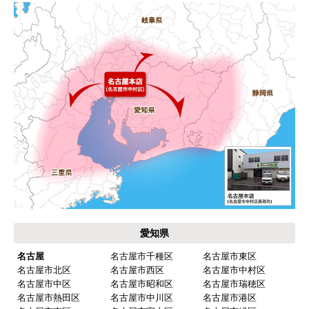
【このショップを選んだ理由は？】
キッチン混合栓に続いて2回目の利用です。価格が
リーズナブルで、HPの構成から見てしっかりして
いる会社だなと思っていたので再度利用。やはり
期待通りにきちんと対応してもらえました。
【注文からどのくらいで届きましたか？】
工事日を自分から発注の2週間先にしていたので、
遅れることもなく予定通りに工事前に到着。
【その他感想・コメント】
保証書に添付する工事店の証明もきちんと対応し
てくれてますので、アフターも安心できます。
愛知県
次に何か交換タイミングが来たら、一番の候補先
業者さんです。
名古屋
名古屋市千種区
名古屋市東区
名古屋市北区
名古屋市西区
名古屋市中村区
名古屋市中区
名古屋市昭和区
名古屋市瑞穂区
名古屋市熱田区
名古屋市中川区
名古屋市港区
ピングーヒサコ
さん