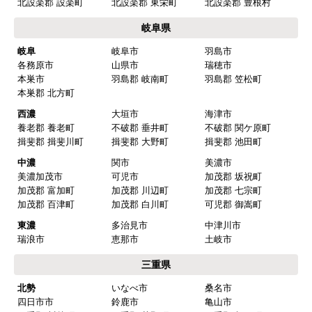
北設楽郡 設楽町
北設楽郡 東栄町
北設楽郡 豊根村
【このショップを選んだ理由は？】
岐阜県
値段がとても安かったしレビューの内容がよかっ
岐阜
岐阜市
羽島市
た
各務原市
山県市
瑞穂市
【注文からどのくらいで届きましたか？】
本巣市
羽島郡 岐南町
羽島郡 笠松町
本巣郡 北方町
予定通りで
西濃
大垣市
海津市
【その他感想・コメント】
養老郡 養老町
不破郡 垂井町
不破郡 関ケ原町
揖斐郡 揖斐川町
揖斐郡 大野町
揖斐郡 池田町
中濃
関市
美濃市
マークレ
さん
美濃加茂市
可児市
加茂郡 坂祝町
加茂郡 富加町
加茂郡 川辺町
加茂郡 七宗町
2025年10月10日 21:04
加茂郡 百津町
加茂郡 白川町
可児郡 御嵩町
欲しい商品をスムーズに注文できましたか？
東濃
多治見市
中津川市
はい
瑞浪市
恵那市
土岐市
ショップからの連絡や対応は適切でしたか？
三重県
はい
北勢
いなべ市
桑名市
四日市市
鈴鹿市
亀山市
予定の期日までに商品が届きましたか？