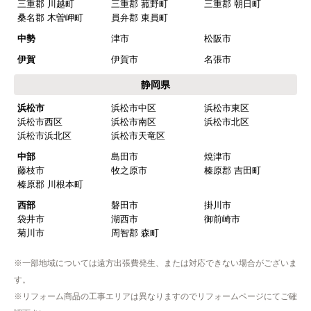
三重郡 川越町
三重郡 菰野町
三重郡 朝日町
はい
桑名郡 木曽岬町
員弁郡 東員町
商品の梱包は必要十分なものでしたか？
中勢
津市
松阪市
はい
伊賀
伊賀市
名張市
またこのショップを利用したいですか？
静岡県
はい
浜松市
浜松市中区
浜松市東区
浜松市西区
浜松市南区
浜松市北区
【注文商品】浄水器・整水器 【注文時
浜松市浜北区
浜松市天竜区
期】2025年07月頃（モバイルから）
中部
島田市
焼津市
藤枝市
牧之原市
榛原郡 吉田町
【このショップを選んだ理由は？】
榛原郡 川根本町
近隣で安く、評判が良かったため
西部
磐田市
掛川市
袋井市
湖西市
御前崎市
【注文からどのくらいで届きましたか？】
菊川市
周智郡 森町
取付工事の数日前に調整して届けてくれた
※一部地域については遠方出張費発生、または対応できない場合がございま
【その他感想・コメント】
す。
作業をされた方はスムーズで親切でした
※リフォーム商品の工事エリアは異なりますのでリフォームページにてご確