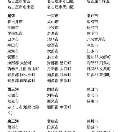
名古屋市南区
名古屋市守山区
名古屋市緑区
2025年10月30日 14:53
名古屋市名東区
名古屋市天白区
欲しい商品をスムーズに注文できましたか？
尾張
一宮市
瀬戸市
春日井市
犬山市
常滑市
はい
江南市
小牧市
稲沢市
ショップからの連絡や対応は適切でしたか？
尾張旭市
岩倉市
豊明市
日進市
清須市
北名古屋市
はい
半田市
弥冨市
津島市
予定の期日までに商品が届きましたか？
東海市
大府市
知多市
愛西市
あま市
愛知郡 東郷町
はい
海部郡 大治町
海部郡 蟹江町
海部郡 飛鳥村
商品の梱包は必要十分なものでしたか？
西春日井郡 豊山町
丹羽郡 大口町
丹羽郡 扶桑町
知多郡 阿久比町
知多郡 武豊町
知多郡 東浦町
はい
知多郡 南知多町
知多郡 美浜町
またこのショップを利用したいですか？
西三河
岡崎市
豊田市
はい
安城市
刈谷市
高浜市
知立市
西尾市
碧南市
みよし市(離島は除
額田郡 幸田町
【注文商品】換気扇・レンジフー
く)
ド 【注文時期】2025年08月頃（モバイル
東三河
豊橋市
豊川市
から）
蒲郡市
田原市
新城市