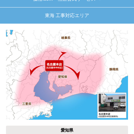
はい
東海 工事対応エリア
【注文商品】給湯器 【注文時期】2025
年11月頃（モバイルから）
【このショップを選んだ理由は？】
キッチン混合栓に続いて2回目の利用です。価格が
リーズナブルで、HPの構成から見てしっかりして
いる会社だなと思っていたので再度利用。やはり
期待通りにきちんと対応してもらえました。
【注文からどのくらいで届きましたか？】
工事日を自分から発注の2週間先にしていたので、
遅れることもなく予定通りに工事前に到着。
【その他感想・コメント】
保証書に添付する工事店の証明もきちんと対応し
てくれてますので、アフターも安心できます。
愛知県
次に何か交換タイミングが来たら、一番の候補先