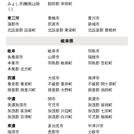
みよし市(離島は除
額田郡 幸田町
【注文商品】換気扇・レンジフー
く)
ド 【注文時期】2025年08月頃（モバイル
東三河
豊橋市
豊川市
から）
蒲郡市
田原市
新城市
北設楽郡 設楽町
北設楽郡 東栄町
北設楽郡 豊根村
【このショップを選んだ理由は？】
岐阜県
値段がとても安かったしレビューの内容がよかっ
岐阜
岐阜市
羽島市
た
各務原市
山県市
瑞穂市
【注文からどのくらいで届きましたか？】
本巣市
羽島郡 岐南町
羽島郡 笠松町
本巣郡 北方町
予定通りで
西濃
大垣市
海津市
【その他感想・コメント】
養老郡 養老町
不破郡 垂井町
不破郡 関ケ原町
揖斐郡 揖斐川町
揖斐郡 大野町
揖斐郡 池田町
中濃
関市
美濃市
マークレ
さん
美濃加茂市
可児市
加茂郡 坂祝町
加茂郡 富加町
加茂郡 川辺町
加茂郡 七宗町
2025年10月10日 21:04
加茂郡 百津町
加茂郡 白川町
可児郡 御嵩町
欲しい商品をスムーズに注文できましたか？
東濃
多治見市
中津川市
はい
瑞浪市
恵那市
土岐市