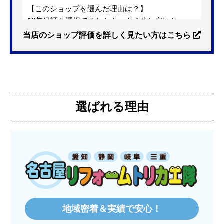
【このショップを選んだ理由は？】
10年保証を選択できたから。もう少し安いショッ
プも有ったが、5年保証しかなかった。
当店のショップ評価を詳しく見たい方はこちら
【注文からどのくらいで届きましたか？】
3日位
選ばれる理由
【その他感想・コメント】
特に問題なく使えています
ものおきものおき
さん
2025年12月26日 18:45
欲しい商品をスムーズに注文できましたか？
はい
地域密着＆実績で安心！
ショップからの連絡や対応は適切でしたか？