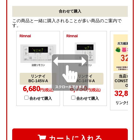
合わせて購入
この商品と一緒に購入されることが多い商品のご案内で
す。
リンナイ
リンナイ
当店オリジ
BC-145V-A
MC-145V-A
CONSTRUCTI
OILER1
6,680
6,750
円(税込)
円(税込)
32,800
円
合わせて購入
合わせて購入
リンク先にて
カートに入れる