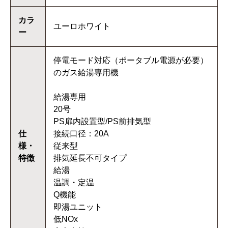
カラ
ユーロホワイト
ー
停電モード対応（ポータブル電源が必要）
のガス給湯専用機
給湯専用
20号
PS扉内設置型/PS前排気型
仕
接続口径：20A
様・
従来型
特徴
排気延長不可タイプ
給湯
温調・定温
Q機能
即湯ユニット
低NOx