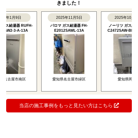
きました！
年1月9日
2025年11月5日
2025年10月16日
給湯器 RUFH-
パロマ ガス給湯器 FH-
ノーリツ ガス給湯器 G
W2-3-A-13A
E2012SAWL-13A
C2472SAW-BL-13A-2
古屋市南区
愛知県名古屋市緑区
愛知県岡崎市
当店の施工事例をもっと見たい方はこちら