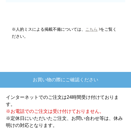
はい
またこのショップを利用したいですか？
はい
※人的ミスによる掲載不備については、
こちら
をご覧く
【注文商品】炊飯器 【注文時期】2025
ださい。
年10月頃
【このショップを選んだ理由は？】
欲しかったガス釜がほぼ最安で、他の方の評価も
高かったので決めました
お買い物の際にご確認ください
【注文からどのくらいで届きましたか？】
注文が確定して3日で届きました。在庫があったの
インターネットでのご注文は24時間受け付けておりま
もあると思いますがあまりに早かったので少し驚
す。
きました。
※お電話でのご注文は受け付けておりません。
※定休日にいただいたご注文、お問い合わせ等は、休み
【その他感想・コメント】
明けの対応となります。
ショップからの連絡もしっかりありましたし、商