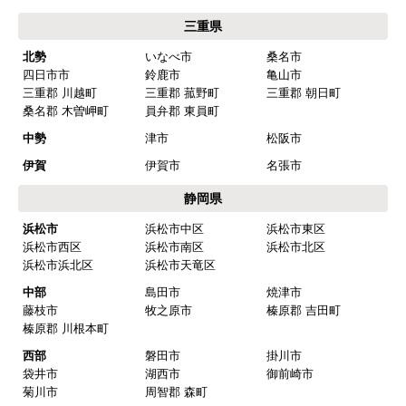
ショップからの連絡や対応は適切でしたか？
三重県
はい
北勢
いなべ市
桑名市
四日市市
鈴鹿市
亀山市
予定の期日までに商品が届きましたか？
三重郡 川越町
三重郡 菰野町
三重郡 朝日町
はい
桑名郡 木曽岬町
員弁郡 東員町
商品の梱包は必要十分なものでしたか？
中勢
津市
松阪市
はい
伊賀
伊賀市
名張市
またこのショップを利用したいですか？
静岡県
はい
浜松市
浜松市中区
浜松市東区
浜松市西区
浜松市南区
浜松市北区
【注文商品】浄水器・整水器 【注文時
浜松市浜北区
浜松市天竜区
期】2025年07月頃（モバイルから）
中部
島田市
焼津市
藤枝市
牧之原市
榛原郡 吉田町
【このショップを選んだ理由は？】
榛原郡 川根本町
近隣で安く、評判が良かったため
西部
磐田市
掛川市
袋井市
湖西市
御前崎市
【注文からどのくらいで届きましたか？】
菊川市
周智郡 森町
取付工事の数日前に調整して届けてくれた