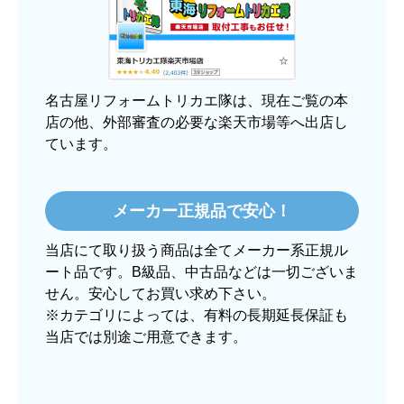
【その他感想・コメント】
大手ネットショップよりも結構安いところで買う
のは不安でしたが、発送もかなり早くて、梱包も
丁寧でした。
良いショップだと思います。
名古屋リフォームトリカエ隊は、現在ご覧の本
店の他、外部審査の必要な楽天市場等へ出店し
ています。
ぱぱまる2018
さん
2025年12月24日 21:44
メーカー正規品で安心！
欲しい商品をスムーズに注文できましたか？
当店にて取り扱う商品は全てメーカー系正規ル
はい
ート品です。B級品、中古品などは一切ございま
ショップからの連絡や対応は適切でしたか？
せん。安心してお買い求め下さい。
はい
※カテゴリによっては、有料の長期延長保証も
当店では別途ご用意できます。
予定の期日までに商品が届きましたか？
はい
商品の梱包は必要十分なものでしたか？