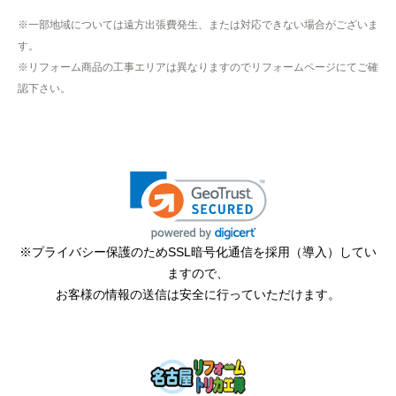
※一部地域については遠方出張費発生、または対応できない場合がございま
【その他感想・コメント】
す。
作業をされた方はスムーズで親切でした
※リフォーム商品の工事エリアは異なりますのでリフォームページにてご確
認下さい。
そふとくりーむまん
さん
2025年9月13日 08:10
欲しい商品をスムーズに注文できましたか？
はい
ショップからの連絡や対応は適切でしたか？
※プライバシー保護のためSSL暗号化通信を採用（導入）してい
はい
ますので、
予定の期日までに商品が届きましたか？
お客様の情報の送信は安全に行っていただけます。
はい
商品の梱包は必要十分なものでしたか？
はい
またこのショップを利用したいですか？