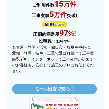
15
はい
万件
ご利用件数
予定の期日までに商品が届きましたか？
5
万件
工事実績
突破!
はい
商品の梱包は必要十分なものでしたか？
97
はい
%!
圧倒的満足度
またこのショップを利用したいですか？
投稿数：
1044
件
はい
名古屋・静岡・浜松・四日市・岐阜を中心に、
愛知・静岡・岐阜・三重で選ばれ続けて工事実
【注文商品】ヒーター・ストーブ 【注
5
績
万件！ インターネットで工事依頼が初めて
文時期】2025年11月頃（モバイルから）
のお客様も、安心して施工のプロにお任せくだ
さい。
【このショップを選んだ理由は？】
価格.comで最安値だったから。
モール出店で安心！
【注文からどのくらいで届きましたか？】
3日程で届きました。発送作業が早かったです。