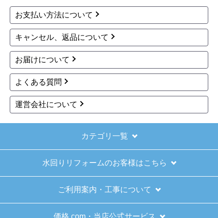
品の梱包も、届いた後の連絡も十分なもので安心
お支払い方法について
できました。また機会があれば是非利用したいと
思います。
キャンセル、返品について
お届けについて
きょりけ
さん
2025年11月9日 07:54
よくある質問
欲しい商品をスムーズに注文できましたか？
運営会社について
はい
ショップからの連絡や対応は適切でしたか？
はい
カテゴリ一覧
予定の期日までに商品が届きましたか？
水回りリフォームのお客様はこちら
はい
商品の梱包は必要十分なものでしたか？
ご利用案内・工事について
はい
またこのショップを利用したいですか？
価格.com・当店公式サービス