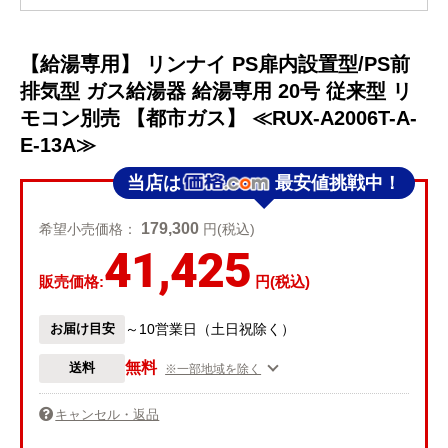
【給湯専用】 リンナイ PS扉内設置型/PS前
排気型 ガス給湯器 給湯専用 20号 従来型 リ
モコン別売 【都市ガス】 ≪RUX-A2006T-A-
E-13A≫
当店は
最安値挑戦中！
179,300
希望小売価格：
円(税込)
41,425
販売価格:
円(税込)
お届け目安
～10営業日（土日祝除く）
無料
送料
※一部地域を除く
キャンセル・返品