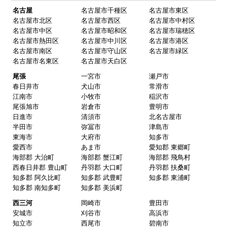
業者さんです。
名古屋
名古屋市千種区
名古屋市東区
名古屋市北区
名古屋市西区
名古屋市中村区
名古屋市中区
名古屋市昭和区
名古屋市瑞穂区
名古屋市熱田区
名古屋市中川区
名古屋市港区
ピングーヒサコ
さん
名古屋市南区
名古屋市守山区
名古屋市緑区
2025年10月30日 14:53
名古屋市名東区
名古屋市天白区
欲しい商品をスムーズに注文できましたか？
尾張
一宮市
瀬戸市
春日井市
犬山市
常滑市
はい
江南市
小牧市
稲沢市
ショップからの連絡や対応は適切でしたか？
尾張旭市
岩倉市
豊明市
日進市
清須市
北名古屋市
はい
半田市
弥冨市
津島市
予定の期日までに商品が届きましたか？
東海市
大府市
知多市
愛西市
あま市
愛知郡 東郷町
はい
海部郡 大治町
海部郡 蟹江町
海部郡 飛鳥村
商品の梱包は必要十分なものでしたか？
西春日井郡 豊山町
丹羽郡 大口町
丹羽郡 扶桑町
知多郡 阿久比町
知多郡 武豊町
知多郡 東浦町
はい
知多郡 南知多町
知多郡 美浜町
またこのショップを利用したいですか？
西三河
岡崎市
豊田市
はい
安城市
刈谷市
高浜市
知立市
西尾市
碧南市