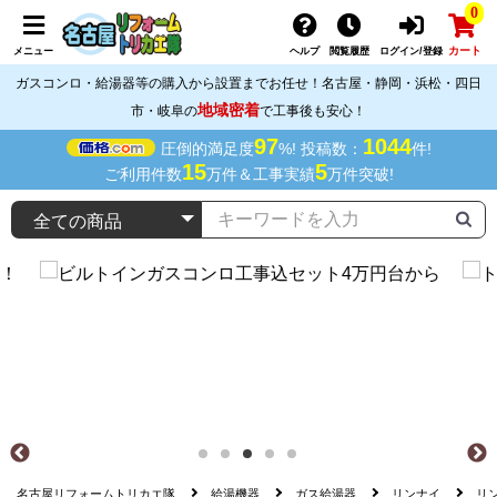
0
カート
メニュー
ヘルプ
閲覧履歴
ログイン/登録
ガスコンロ・給湯器等の購入から設置までお任せ！名古屋・静岡・浜松・四日
地域密着
市・岐阜の
で工事後も安心！
97
1044
圧倒的満足度
%! 投稿数：
件!
15
5
ご利用件数
万件＆工事実績
万件突破!
名古屋リフォームトリカエ隊
給湯機器
ガス給湯器
リンナイ
リン