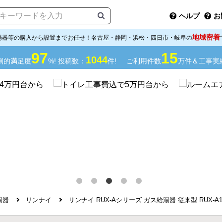
ヘルプ
お
地域密着
湯器等の購入から設置までお任せ！名古屋・静岡・浜松・四日市・岐阜の
97
15
1044
倒的満足度
%! 投稿数：
件!
ご利用件数
万件＆工事実
湯器
リンナイ
リンナイ RUX-Aシリーズ ガス給湯器 従来型 RUX-A1616