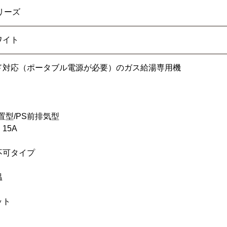
シリーズ
ワイト
ド対応（ポータブル電源が必要）のガス給湯専用機
置型/PS前排気型
15A
不可タイプ
温
ット