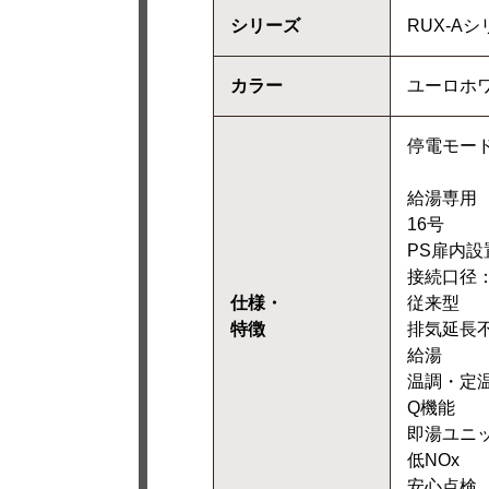
シリーズ
RUX-A
カラー
ユーロホ
停電モー
給湯専用
16号
PS扉内設
接続口径：
仕様・
従来型
特徴
排気延長
給湯
温調・定
Q機能
即湯ユニ
低NOx
安心点検