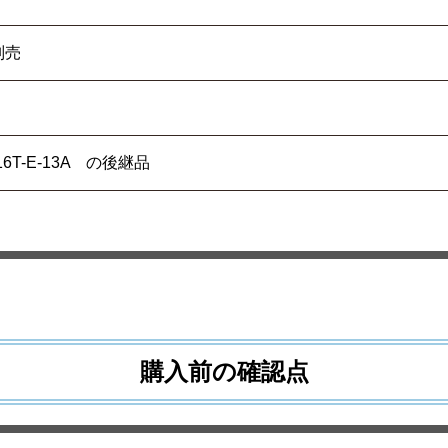
別売
月
616T-E-13A の後継品
購入前の確認点