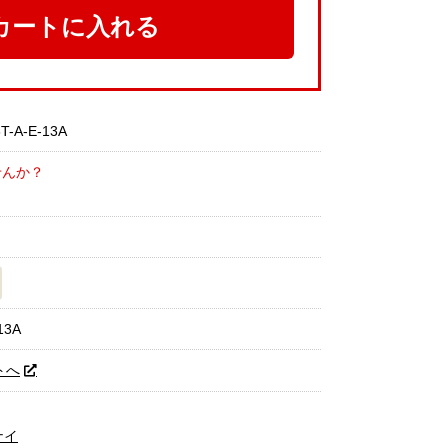
カートに入れる
-A-E-13A
せんか？
13A
トへ
ナイ