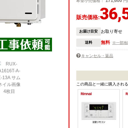
171,600
希望小売価格：
円
36,
販売価格:
お取り寄せ
お届け目安
無料
送料
※一部地
キャンセル・返品
この商品と一緒に購入され