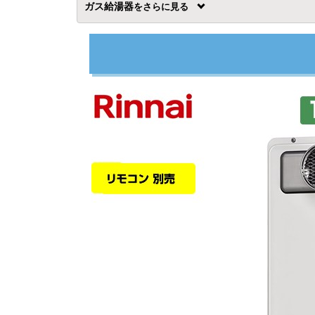
ガス給湯器
を