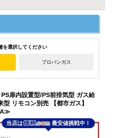
種を選択してください
プロパンガス
PS扉内設置型/PS前排気型 ガス給
従来型 リモコン別売 【都市ガス】
3A≫
当店は
最安値挑戦中！