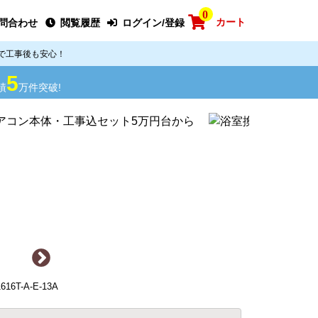
0
カート
問合わせ
閲覧履歴
ログイン/登録
で工事後も安心！
5
績
万件突破!
T-A-E-13A