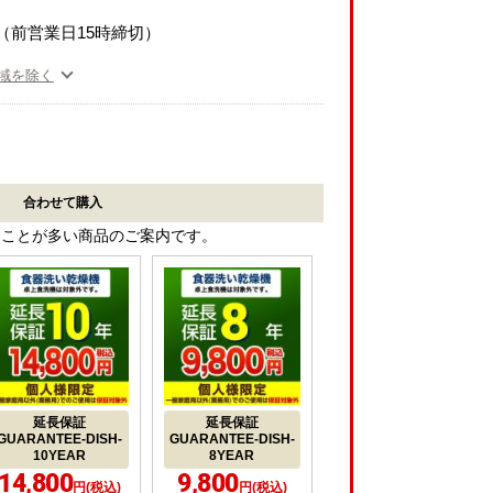
（前営業日15時締切）
域を除く
合わせて購入
ることが多い商品のご案内です。
延長保証
延長保証
GUARANTEE-DISH-
GUARANTEE-DISH-
10YEAR
8YEAR
14,800
9,800
円(税込)
円(税込)