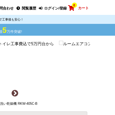
0
カート
問合わせ
閲覧履歴
ログイン/登録
で工事後も安心！
5
績
万件突破!
洗い乾燥機 RKW-405C-B