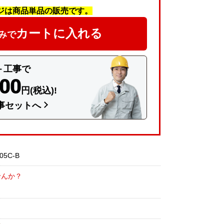
ジは商品単品の販売です。
カートに入れる
みで
＋工事で
600
円(税込)!
事セットへ
5C-B
せんか？