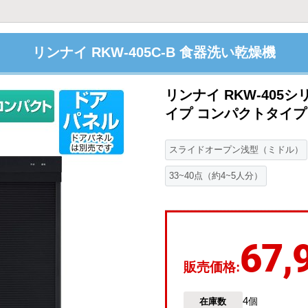
リンナイ RKW-405C-B 食器洗い乾燥機
リンナイ RKW-405
イプ コンパクトタイプ ブ
スライドオープン浅型（ミドル）
33~40点（約4~5人分）
67,
販売価格:
4
在庫数
個