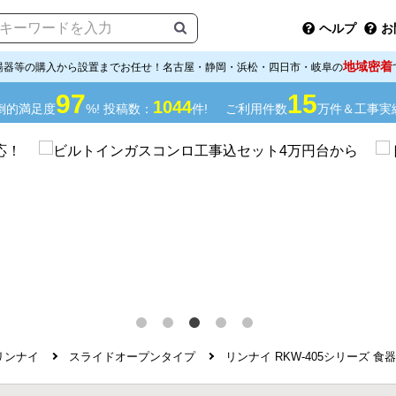
ヘルプ
お
地域密着
湯器等の購入から設置までお任せ！名古屋・静岡・浜松・四日市・岐阜の
97
15
1044
倒的満足度
%! 投稿数：
件!
ご利用件数
万件＆工事実
リンナイ
スライドオープンタイプ
リンナイ RKW-405シリーズ 食器