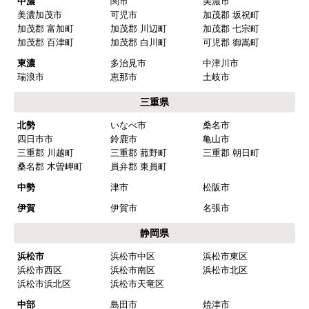
中濃
関市
美濃市
マークレ
さん
美濃加茂市
可児市
加茂郡 坂祝町
加茂郡 富加町
加茂郡 川辺町
加茂郡 七宗町
2025年10月10日 21:04
加茂郡 百津町
加茂郡 白川町
可児郡 御嵩町
欲しい商品をスムーズに注文できましたか？
東濃
多治見市
中津川市
はい
瑞浪市
恵那市
土岐市
ショップからの連絡や対応は適切でしたか？
三重県
はい
北勢
いなべ市
桑名市
四日市市
鈴鹿市
亀山市
予定の期日までに商品が届きましたか？
三重郡 川越町
三重郡 菰野町
三重郡 朝日町
はい
桑名郡 木曽岬町
員弁郡 東員町
商品の梱包は必要十分なものでしたか？
中勢
津市
松阪市
はい
伊賀
伊賀市
名張市
またこのショップを利用したいですか？
静岡県
はい
浜松市
浜松市中区
浜松市東区
浜松市西区
浜松市南区
浜松市北区
【注文商品】浄水器・整水器 【注文時
浜松市浜北区
浜松市天竜区
期】2025年07月頃（モバイルから）
中部
島田市
焼津市