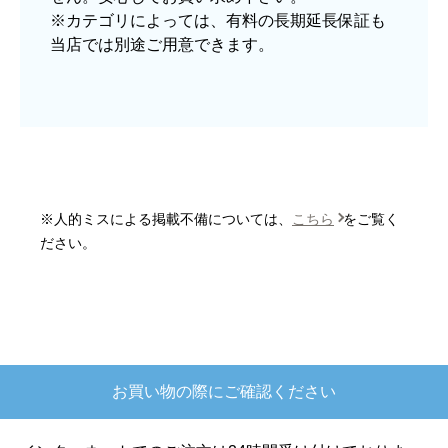
はい
※カテゴリによっては、有料の長期延長保証も
当店では別途ご用意できます。
予定の期日までに商品が届きましたか？
はい
商品の梱包は必要十分なものでしたか？
はい
またこのショップを利用したいですか？
はい
※人的ミスによる掲載不備については、
こちら
をご覧く
【注文商品】炊飯器 【注文時期】2025
ださい。
年10月頃
【このショップを選んだ理由は？】
欲しかったガス釜がほぼ最安で、他の方の評価も
高かったので決めました
お買い物の際にご確認ください
【注文からどのくらいで届きましたか？】
注文が確定して3日で届きました。在庫があったの