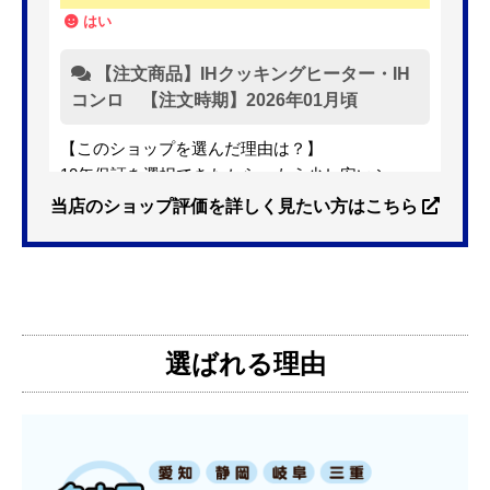
はい
【注文商品】IHクッキングヒーター・IH
コンロ 【注文時期】2026年01月頃
【このショップを選んだ理由は？】
10年保証を選択できたから。もう少し安いショッ
プも有ったが、5年保証しかなかった。
当店のショップ評価を詳しく見たい方はこちら
【注文からどのくらいで届きましたか？】
3日位
選ばれる理由
【その他感想・コメント】
特に問題なく使えています
ものおきものおき
さん
2025年12月26日 18:45