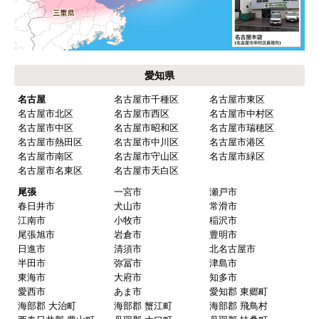
【その他感想・コメント】
保証書に添付する工事店の証明もきちんと対応し
てくれてますので、アフターも安心できます。
愛知県
次に何か交換タイミングが来たら、一番の候補先
業者さんです。
名古屋
名古屋市千種区
名古屋市東区
名古屋市北区
名古屋市西区
名古屋市中村区
名古屋市中区
名古屋市昭和区
名古屋市瑞穂区
名古屋市熱田区
名古屋市中川区
名古屋市港区
ピングーヒサコ
さん
名古屋市南区
名古屋市守山区
名古屋市緑区
2025年10月30日 14:53
名古屋市名東区
名古屋市天白区
欲しい商品をスムーズに注文できましたか？
尾張
一宮市
瀬戸市
春日井市
犬山市
常滑市
はい
江南市
小牧市
稲沢市
ショップからの連絡や対応は適切でしたか？
尾張旭市
岩倉市
豊明市
日進市
清須市
北名古屋市
はい
半田市
弥冨市
津島市
予定の期日までに商品が届きましたか？
東海市
大府市
知多市
愛西市
あま市
愛知郡 東郷町
はい
海部郡 大治町
海部郡 蟹江町
海部郡 飛鳥村
商品の梱包は必要十分なものでしたか？