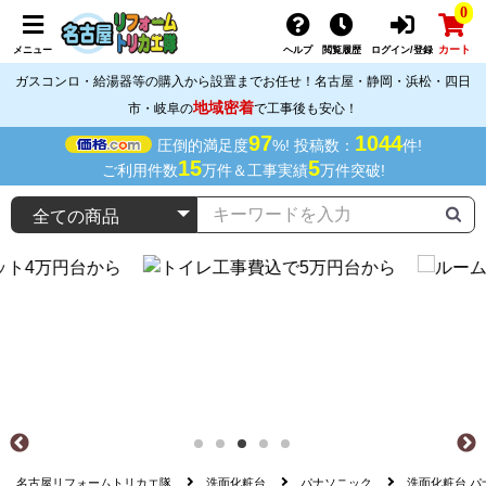
0
カート
メニュー
ヘルプ
閲覧履歴
ログイン/登録
ガスコンロ・給湯器等の購入から設置までお任せ！名古屋・静岡・浜松・四日
地域密着
市・岐阜の
で工事後も安心！
97
1044
圧倒的満足度
%! 投稿数：
件!
15
5
ご利用件数
万件＆工事実績
万件突破!
名古屋リフォームトリカエ隊
洗面化粧台
パナソニック
洗面化粧台 パナソ