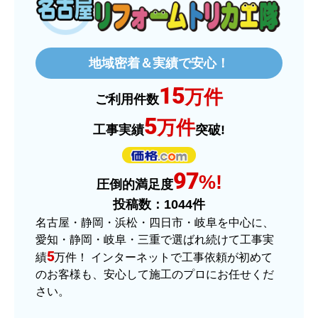
欲しい商品をスムーズに注文できましたか？
はい
地域密着＆実績で安心！
ショップからの連絡や対応は適切でしたか？
15
はい
万件
ご利用件数
予定の期日までに商品が届きましたか？
5
万件
工事実績
突破!
はい
商品の梱包は必要十分なものでしたか？
97
はい
%!
圧倒的満足度
またこのショップを利用したいですか？
投稿数：
1044
件
はい
名古屋・静岡・浜松・四日市・岐阜を中心に、
愛知・静岡・岐阜・三重で選ばれ続けて工事実
【注文商品】ヒーター・ストーブ 【注
5
績
万件！ インターネットで工事依頼が初めて
文時期】2025年11月頃（モバイルから）
のお客様も、安心して施工のプロにお任せくだ
さい。
【このショップを選んだ理由は？】
価格.comで最安値だったから。