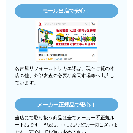
モール出店で安心！
【注文からどのくらいで届きましたか？】
3日程で届きました。発送作業が早かったです。
【その他感想・コメント】
大手ネットショップよりも結構安いところで買う
のは不安でしたが、発送もかなり早くて、梱包も
丁寧でした。
良いショップだと思います。
名古屋リフォームトリカエ隊は、現在ご覧の本
店の他、外部審査の必要な楽天市場等へ出店し
ています。
ぱぱまる2018
さん
2025年12月24日 21:44
メーカー正規品で安心！
欲しい商品をスムーズに注文できましたか？
当店にて取り扱う商品は全てメーカー系正規ル
はい
ート品です。B級品、中古品などは一切ございま
ショップからの連絡や対応は適切でしたか？
せん。安心してお買い求め下さい。