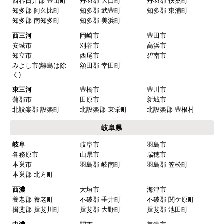
西春日井郡 豊山町
丹羽郡 大口町
丹羽郡 扶桑町
知多郡 阿久比町
知多郡 武豊町
知多郡 東浦町
はい
知多郡 南知多町
知多郡 美浜町
またこのショップを利用したいですか？
西三河
岡崎市
豊田市
はい
安城市
刈谷市
高浜市
知立市
西尾市
碧南市
みよし市(離島は除
額田郡 幸田町
【注文商品】換気扇・レンジフー
く)
ド 【注文時期】2025年08月頃（モバイル
東三河
豊橋市
豊川市
から）
蒲郡市
田原市
新城市
北設楽郡 設楽町
北設楽郡 東栄町
北設楽郡 豊根村
【このショップを選んだ理由は？】
岐阜県
値段がとても安かったしレビューの内容がよかっ
岐阜
岐阜市
羽島市
た
各務原市
山県市
瑞穂市
【注文からどのくらいで届きましたか？】
本巣市
羽島郡 岐南町
羽島郡 笠松町
本巣郡 北方町
予定通りで
西濃
大垣市
海津市
【その他感想・コメント】
養老郡 養老町
不破郡 垂井町
不破郡 関ケ原町
揖斐郡 揖斐川町
揖斐郡 大野町
揖斐郡 池田町