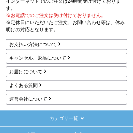
インターネットでのご注文は24時間受け付けておりま
もあると思いますがあまりに早かったので少し驚
す。
きました。
※お電話でのご注文は受け付けておりません。
※定休日にいただいたご注文、お問い合わせ等は、休み
【その他感想・コメント】
明けの対応となります。
ショップからの連絡もしっかりありましたし、商
品の梱包も、届いた後の連絡も十分なもので安心
お支払い方法について
できました。また機会があれば是非利用したいと
思います。
キャンセル、返品について
お届けについて
きょりけ
さん
2025年11月9日 07:54
よくある質問
欲しい商品をスムーズに注文できましたか？
運営会社について
はい
ショップからの連絡や対応は適切でしたか？
はい
カテゴリ一覧
予定の期日までに商品が届きましたか？