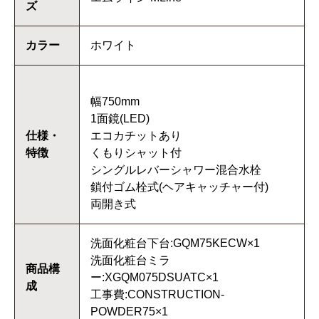
ズ
カラー
ホワイト
幅750mm
1面鏡(LED)
仕様・
エコカチットあり
特徴
くもりシャット付
シングルレバーシャワー混合水栓
鎖付ゴム栓式(ヘアキャッチャー付)
両開き式
洗面化粧台下台:GQM75KECW×1
洗面化粧台ミラ
商品構
ー:XGQM075DSUATC×1
成
工事費:CONSTRUCTION-
POWDER75×1