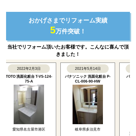
おかげさまでリフォーム実績
5
万件突破！
当社でリフォーム頂いたお客様です。こんなに喜んで頂
きました！
2022年2月3日
2021年5月14日
201
TOTO 洗面化粧台 T-VS-124-
パナソニック 洗面化粧台 P-
パナソニ
75-A
CL-006-90-HW
GQM
GQM
愛知県名古屋市港区
岐阜県多治見市
三重県