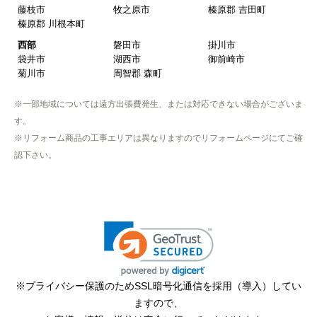
藤枝市
牧之原市
榛原郡 吉田町
【このショップを選んだ理由は？】
榛原郡 川根本町
近隣で安く、評判が良かったため
西部
磐田市
掛川市
袋井市
湖西市
御前崎市
【注文からどのくらいで届きましたか？】
菊川市
周智郡 森町
取付工事の数日前に調整して届けてくれた
※一部地域については遠方出張費発生、または対応できない場合がございま
【その他感想・コメント】
す。
作業をされた方はスムーズで親切でした
※リフォーム商品の工事エリアは異なりますのでリフォームページにてご確
認下さい。
そふとくりーむまん
さん
2025年9月13日 08:10
欲しい商品をスムーズに注文できましたか？
はい
ショップからの連絡や対応は適切でしたか？
※プライバシー保護のためSSL暗号化通信を採用（導入）してい
はい
ますので、
予定の期日までに商品が届きましたか？