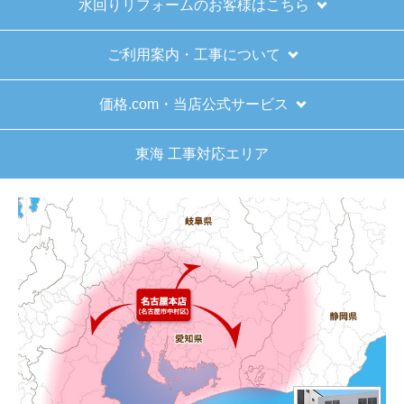
水回りリフォームのお客様はこちら
はい
商品の梱包は必要十分なものでしたか？
ご利用案内・工事について
はい
またこのショップを利用したいですか？
価格.com・当店公式サービス
はい
東海 工事対応エリア
【注文商品】給湯器 【注文時期】2025
年11月頃（モバイルから）
【このショップを選んだ理由は？】
キッチン混合栓に続いて2回目の利用です。価格が
リーズナブルで、HPの構成から見てしっかりして
いる会社だなと思っていたので再度利用。やはり
期待通りにきちんと対応してもらえました。
【注文からどのくらいで届きましたか？】
工事日を自分から発注の2週間先にしていたので、
遅れることもなく予定通りに工事前に到着。