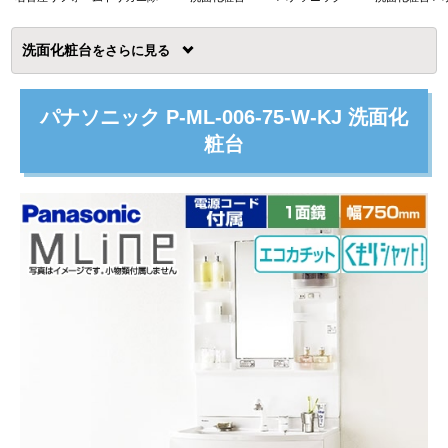
洗面化粧台
を
パナソニック P-ML-006-75-W-KJ 洗面化
粧台