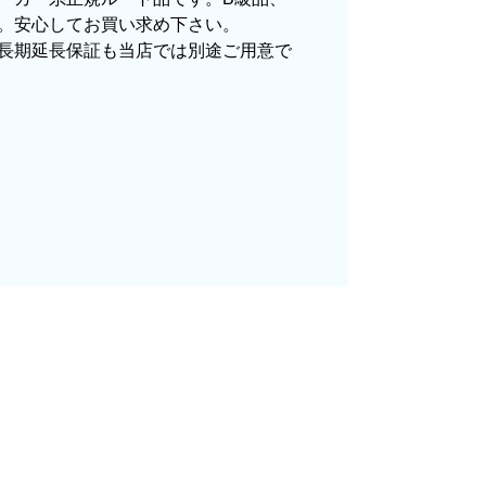
あったのもあると思いますがあまりに早
。安心してお買い求め下さい。
長期延長保証も当店では別途ご用意で
たし、商品の梱包も、届いた後の連絡も
があれば是非利用したいと思います。
025年11月頃（モバイルから）
。価格がリーズナブルで、HPの構成か
ていたので再度利用。やはり期待通りに
】