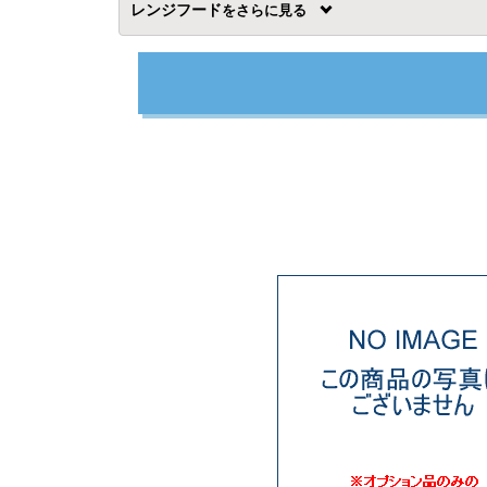
レンジフード
を