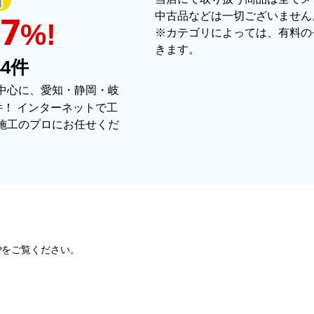
注文が確定して3日で届きました。在庫が
中古品などは一切ございません
はい
97
%!
かったので少し驚きました。
※カテゴリによっては、有料の
はい
きます。
44
件
【その他感想・コメント】
ショップからの連絡もしっかりありまし
中心に、愛知・静岡・岐
十分なもので安心できました。また機会
件！ インターネットで工
施工のプロにお任せくだ
4
【注文商品】給湯器 【注文時期】2
？
はい
【このショップを選んだ理由は？】
？
はい
キッチン混合栓に続いて2回目の利用です
をご覧ください。
ら見てしっかりしている会社だなと思っ
はい
きちんと対応してもらえました。
はい
【注文からどのくらいで届きましたか？