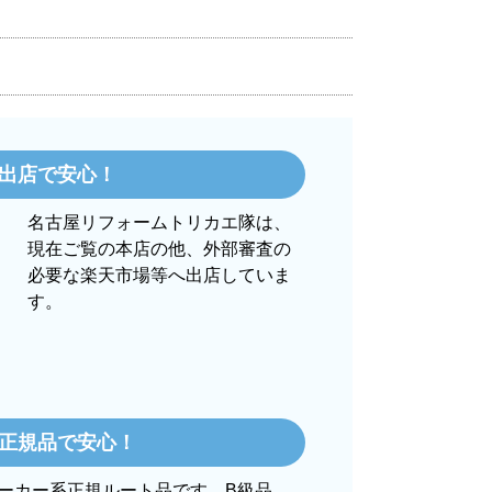
】
です。
ろで買うのは不安でしたが、発送もかな
出店で安心！
名古屋リフォームトリカエ隊は、
現在ご覧の本店の他、外部審査の
必要な楽天市場等へ出店していま
す。
025年10月頃
の評価も高かったので決めました
正規品で安心！
】
ーカー系正規ルート品です。B級品、