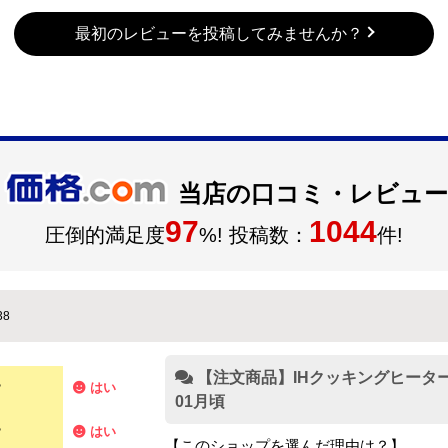
最初のレビューを投稿してみませんか？
当店の口コミ・レビュー
97
1044
圧倒的満足度
%! 投稿数：
件!
38
【注文商品】IHクッキングヒーター
？
はい
01月頃
？
はい
【このショップを選んだ理由は？】