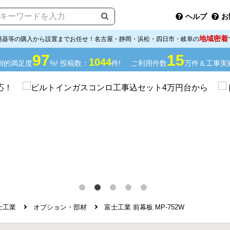
ヘルプ
お
地域密着
湯器等の購入から設置までお任せ！名古屋・静岡・浜松・四日市・岐阜の
97
15
1044
倒的満足度
%! 投稿数：
件!
ご利用件数
万件＆工事実
士工業
オプション・部材
富士工業 前幕板 MP-752W