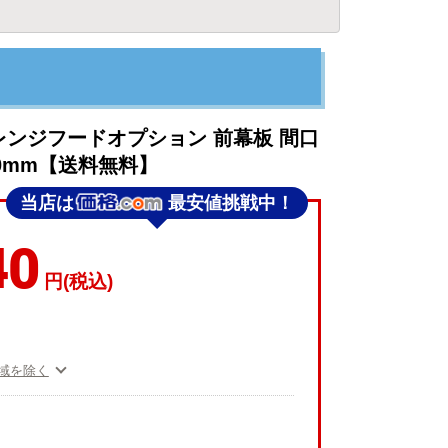
業 レンジフードオプション 前幕板 間口
00mm【送料無料】
当店は
最安値挑戦中！
40
円(税込)
域を除く