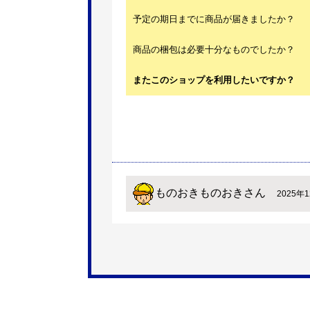
予定の期日までに商品が届きましたか？
商品の梱包は必要十分なものでしたか？
またこのショップを利用したいですか？
ものおきものおき
さん
2025年1
欲しい商品をスムーズに注文できましたか
ショップからの連絡や対応は適切でしたか
予定の期日までに商品が届きましたか？