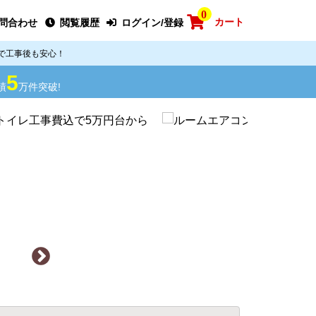
0
カート
問合わせ
閲覧履歴
ログイン/登録
で工事後も安心！
5
績
万件突破!