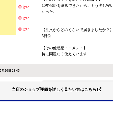
10年保証を選択できたから。もう少し安
はい
かった。
はい
はい
【注文からどのくらいで届きましたか？
3日位
【その他感想・コメント】
特に問題なく使えています
2月26日 18:45
【注文商品】ヒーター・ストーブ 
？
はい
当店のショップ評価を詳しく見たい方はこちら
イルから）
？
はい
【このショップを選んだ理由は？】
価格.comで最安値だったから。
はい