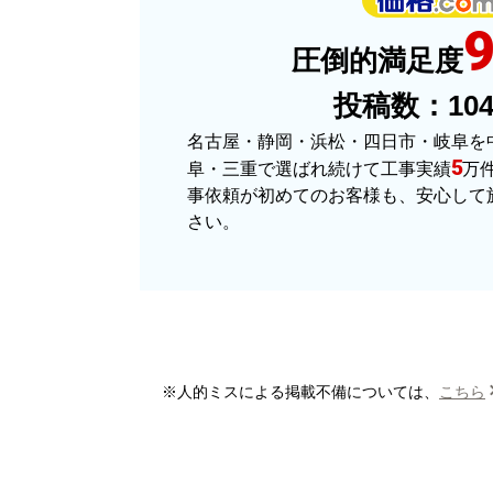
商品の梱包は必要十分なものでしたか？
圧倒的満足度
またこのショップを利用したいですか？
投稿数：
10
名古屋・静岡・浜松・四日市・岐阜を
5
阜・三重で選ばれ続けて工事実績
万
事依頼が初めてのお客様も、安心して
さい。
きょりけ
さん
2025年11月9日 07:5
欲しい商品をスムーズに注文できましたか
ショップからの連絡や対応は適切でしたか
※人的ミスによる掲載不備については、
こちら
予定の期日までに商品が届きましたか？
商品の梱包は必要十分なものでしたか？