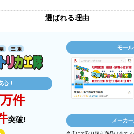
【注文からどのくらいで届きましたか？
はい
選ばれる理由
3日程で届きました。発送作業が早かった
はい
【その他感想・コメント】
大手ネットショップよりも結構安いとこ
り早くて、梱包も丁寧でした。
モール
良いショップだと思います。
日 21:44
安心！
万件
【注文商品】炊飯器 【注文時期】2
？
はい
【このショップを選んだ理由は？】
件
？
はい
突破!
欲しかったガス釜がほぼ最安で、他の方
メーカー
はい
【注文からどのくらいで届きましたか？
当店にて取り扱う商品は全てメ