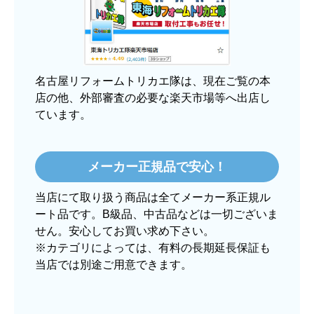
【その他感想・コメント】
大手ネットショップよりも結構安いところで買う
のは不安でしたが、発送もかなり早くて、梱包も
丁寧でした。
良いショップだと思います。
名古屋リフォームトリカエ隊は、現在ご覧の本
店の他、外部審査の必要な楽天市場等へ出店し
ています。
ぱぱまる2018
さん
2025年12月24日 21:44
メーカー正規品で安心！
欲しい商品をスムーズに注文できましたか？
当店にて取り扱う商品は全てメーカー系正規ル
はい
ート品です。B級品、中古品などは一切ございま
ショップからの連絡や対応は適切でしたか？
せん。安心してお買い求め下さい。
はい
※カテゴリによっては、有料の長期延長保証も
当店では別途ご用意できます。
予定の期日までに商品が届きましたか？
はい
商品の梱包は必要十分なものでしたか？