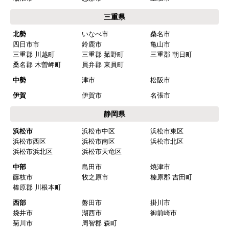
ショップからの連絡や対応は適切でしたか？
三重県
はい
北勢
いなべ市
桑名市
四日市市
鈴鹿市
亀山市
予定の期日までに商品が届きましたか？
三重郡 川越町
三重郡 菰野町
三重郡 朝日町
はい
桑名郡 木曽岬町
員弁郡 東員町
商品の梱包は必要十分なものでしたか？
中勢
津市
松阪市
はい
伊賀
伊賀市
名張市
またこのショップを利用したいですか？
静岡県
はい
浜松市
浜松市中区
浜松市東区
浜松市西区
浜松市南区
浜松市北区
【注文商品】浄水器・整水器 【注文時
浜松市浜北区
浜松市天竜区
期】2025年07月頃（モバイルから）
中部
島田市
焼津市
藤枝市
牧之原市
榛原郡 吉田町
【このショップを選んだ理由は？】
榛原郡 川根本町
近隣で安く、評判が良かったため
西部
磐田市
掛川市
袋井市
湖西市
御前崎市
【注文からどのくらいで届きましたか？】
菊川市
周智郡 森町
取付工事の数日前に調整して届けてくれた