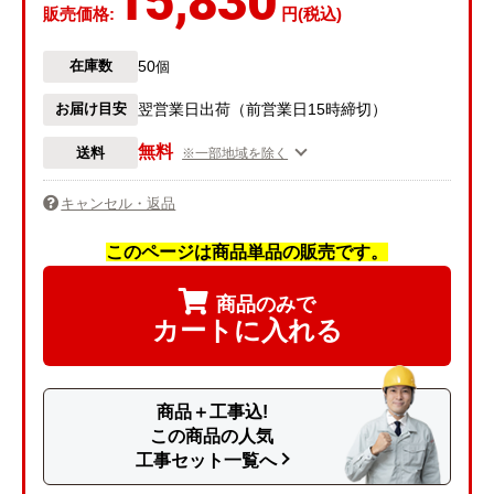
15,830
販売価格:
円(税込)
50
在庫数
個
お届け目安
翌営業日出荷（前営業日15時締切）
無料
送料
※一部地域を除く
キャンセル・返品
このページは商品単品の販売です。
商品のみで
カートに入れる
商品＋工事込!
この商品の人気
工事セット一覧へ