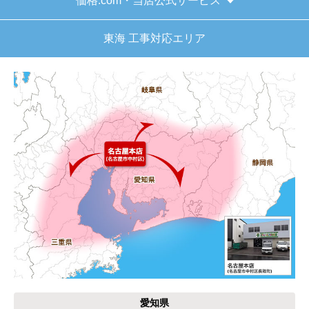
価格.com・当店公式サービス
はい
東海 工事対応エリア
【注文商品】給湯器 【注文時期】2025
年11月頃（モバイルから）
【このショップを選んだ理由は？】
キッチン混合栓に続いて2回目の利用です。価格が
リーズナブルで、HPの構成から見てしっかりして
いる会社だなと思っていたので再度利用。やはり
期待通りにきちんと対応してもらえました。
【注文からどのくらいで届きましたか？】
工事日を自分から発注の2週間先にしていたので、
遅れることもなく予定通りに工事前に到着。
【その他感想・コメント】
保証書に添付する工事店の証明もきちんと対応し
てくれてますので、アフターも安心できます。
愛知県
次に何か交換タイミングが来たら、一番の候補先