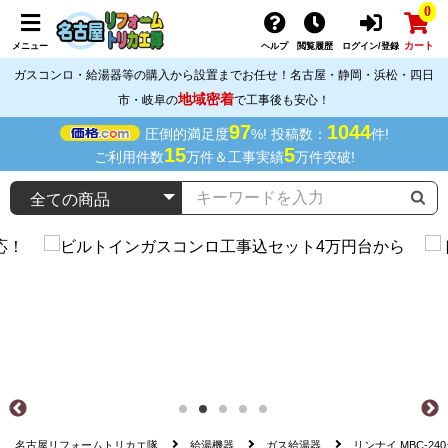
0
カート
メニュー
ヘルプ
閲覧履歴
ログイン/登録
ガスコンロ・給湯器等の購入から設置までお任せ！名古屋・静岡・浜松・四日
地域密着
市・岐阜の
で工事後も安心！
97
1044
圧倒的満足度
%! 投稿数：
件!
15
5
ご利用件数
万件＆工事実績
万件突破!
名古屋リフォームトリカエ隊
給湯機器
ガス給湯器
リンナイ MBC-2