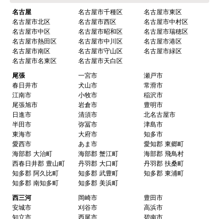
業者さんです。
名古屋
名古屋市千種区
名古屋市東区
名古屋市北区
名古屋市西区
名古屋市中村区
名古屋市中区
名古屋市昭和区
名古屋市瑞穂区
名古屋市熱田区
名古屋市中川区
名古屋市港区
ピングーヒサコ
さん
名古屋市南区
名古屋市守山区
名古屋市緑区
2025年10月30日 14:53
名古屋市名東区
名古屋市天白区
欲しい商品をスムーズに注文できましたか？
尾張
一宮市
瀬戸市
春日井市
犬山市
常滑市
はい
江南市
小牧市
稲沢市
ショップからの連絡や対応は適切でしたか？
尾張旭市
岩倉市
豊明市
日進市
清須市
北名古屋市
はい
半田市
弥冨市
津島市
予定の期日までに商品が届きましたか？
東海市
大府市
知多市
愛西市
あま市
愛知郡 東郷町
はい
海部郡 大治町
海部郡 蟹江町
海部郡 飛鳥村
商品の梱包は必要十分なものでしたか？
西春日井郡 豊山町
丹羽郡 大口町
丹羽郡 扶桑町
知多郡 阿久比町
知多郡 武豊町
知多郡 東浦町
はい
知多郡 南知多町
知多郡 美浜町
またこのショップを利用したいですか？
西三河
岡崎市
豊田市
はい
安城市
刈谷市
高浜市
知立市
西尾市
碧南市