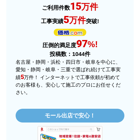
15
はい
万件
ご利用件数
予定の期日までに商品が届きましたか？
5
万件
工事実績
突破!
はい
商品の梱包は必要十分なものでしたか？
97
はい
%!
圧倒的満足度
またこのショップを利用したいですか？
投稿数：
1044
件
はい
名古屋・静岡・浜松・四日市・岐阜を中心に、
愛知・静岡・岐阜・三重で選ばれ続けて工事実
【注文商品】ヒーター・ストーブ 【注
5
績
万件！ インターネットで工事依頼が初めて
文時期】2025年11月頃（モバイルから）
のお客様も、安心して施工のプロにお任せくだ
さい。
【このショップを選んだ理由は？】
価格.comで最安値だったから。
モール出店で安心！
【注文からどのくらいで届きましたか？】
3日程で届きました。発送作業が早かったです。