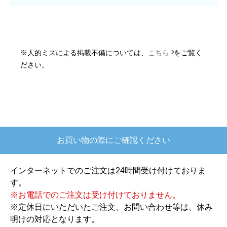
はい
またこのショップを利用したいですか？
はい
※人的ミスによる掲載不備については、
こちら
をご覧く
【注文商品】炊飯器 【注文時期】2025
ださい。
年10月頃
【このショップを選んだ理由は？】
欲しかったガス釜がほぼ最安で、他の方の評価も
高かったので決めました
お買い物の際にご確認ください
【注文からどのくらいで届きましたか？】
注文が確定して3日で届きました。在庫があったの
インターネットでのご注文は24時間受け付けておりま
もあると思いますがあまりに早かったので少し驚
す。
きました。
※お電話でのご注文は受け付けておりません。
※定休日にいただいたご注文、お問い合わせ等は、休み
【その他感想・コメント】
明けの対応となります。
ショップからの連絡もしっかりありましたし、商