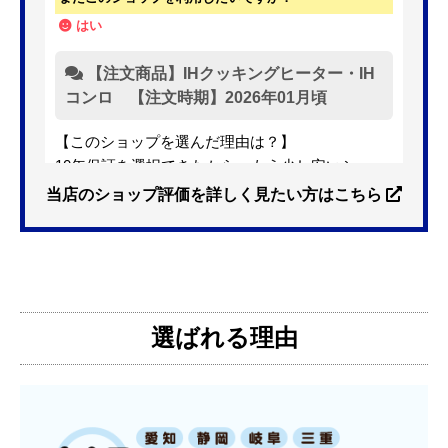
はい
【注文商品】IHクッキングヒーター・IH
コンロ 【注文時期】2026年01月頃
【このショップを選んだ理由は？】
10年保証を選択できたから。もう少し安いショッ
プも有ったが、5年保証しかなかった。
当店のショップ評価を詳しく見たい方はこちら
【注文からどのくらいで届きましたか？】
3日位
選ばれる理由
【その他感想・コメント】
特に問題なく使えています
ものおきものおき
さん