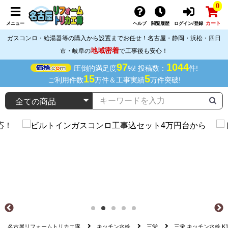
0
カート
メニュー
ヘルプ
閲覧履歴
ログイン/登録
ガスコンロ・給湯器等の購入から設置までお任せ！名古屋・静岡・浜松・四日
地域密着
市・岐阜の
で工事後も安心！
97
1044
圧倒的満足度
%! 投稿数：
件!
15
5
ご利用件数
万件＆工事実績
万件突破!
名古屋リフォームトリカエ隊
キッチン水栓
三栄
三栄 キッチン水栓 K13