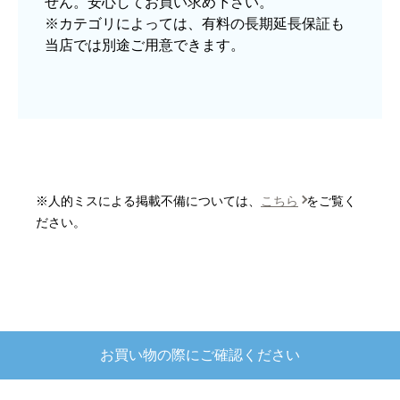
せん。安心してお買い求め下さい。
はい
※カテゴリによっては、有料の長期延長保証も
当店では別途ご用意できます。
予定の期日までに商品が届きましたか？
はい
商品の梱包は必要十分なものでしたか？
はい
またこのショップを利用したいですか？
はい
※人的ミスによる掲載不備については、
こちら
をご覧く
【注文商品】炊飯器 【注文時期】2025
ださい。
年10月頃
【このショップを選んだ理由は？】
欲しかったガス釜がほぼ最安で、他の方の評価も
高かったので決めました
お買い物の際にご確認ください
【注文からどのくらいで届きましたか？】
注文が確定して3日で届きました。在庫があったの