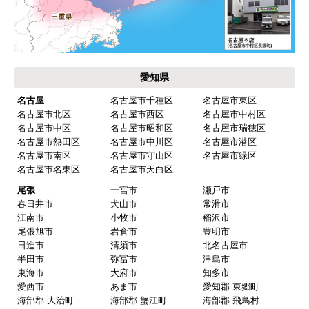
【その他感想・コメント】
保証書に添付する工事店の証明もきちんと対応し
てくれてますので、アフターも安心できます。
愛知県
次に何か交換タイミングが来たら、一番の候補先
業者さんです。
名古屋
名古屋市千種区
名古屋市東区
名古屋市北区
名古屋市西区
名古屋市中村区
名古屋市中区
名古屋市昭和区
名古屋市瑞穂区
名古屋市熱田区
名古屋市中川区
名古屋市港区
ピングーヒサコ
さん
名古屋市南区
名古屋市守山区
名古屋市緑区
2025年10月30日 14:53
名古屋市名東区
名古屋市天白区
欲しい商品をスムーズに注文できましたか？
尾張
一宮市
瀬戸市
春日井市
犬山市
常滑市
はい
江南市
小牧市
稲沢市
ショップからの連絡や対応は適切でしたか？
尾張旭市
岩倉市
豊明市
日進市
清須市
北名古屋市
はい
半田市
弥冨市
津島市
予定の期日までに商品が届きましたか？
東海市
大府市
知多市
愛西市
あま市
愛知郡 東郷町
はい
海部郡 大治町
海部郡 蟹江町
海部郡 飛鳥村