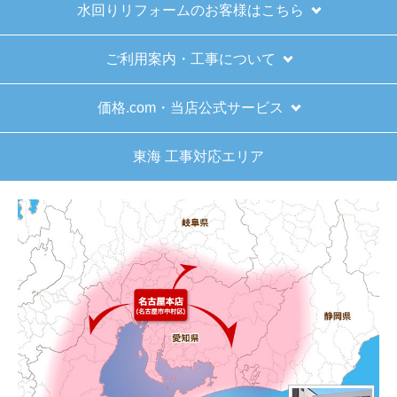
水回りリフォームのお客様はこちら
はい
商品の梱包は必要十分なものでしたか？
ご利用案内・工事について
はい
またこのショップを利用したいですか？
価格.com・当店公式サービス
はい
東海 工事対応エリア
【注文商品】給湯器 【注文時期】2025
年11月頃（モバイルから）
【このショップを選んだ理由は？】
キッチン混合栓に続いて2回目の利用です。価格が
リーズナブルで、HPの構成から見てしっかりして
いる会社だなと思っていたので再度利用。やはり
期待通りにきちんと対応してもらえました。
【注文からどのくらいで届きましたか？】
工事日を自分から発注の2週間先にしていたので、
遅れることもなく予定通りに工事前に到着。