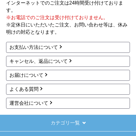
インターネットでのご注文は24時間受け付けておりま
もあると思いますがあまりに早かったので少し驚
す。
きました。
※お電話でのご注文は受け付けておりません。
※定休日にいただいたご注文、お問い合わせ等は、休み
【その他感想・コメント】
明けの対応となります。
ショップからの連絡もしっかりありましたし、商
品の梱包も、届いた後の連絡も十分なもので安心
お支払い方法について
できました。また機会があれば是非利用したいと
思います。
キャンセル、返品について
お届けについて
きょりけ
さん
2025年11月9日 07:54
よくある質問
欲しい商品をスムーズに注文できましたか？
運営会社について
はい
ショップからの連絡や対応は適切でしたか？
はい
カテゴリ一覧
予定の期日までに商品が届きましたか？