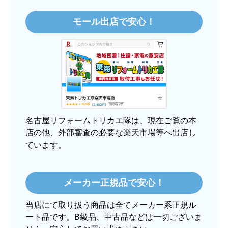
価格.comで最安値だったから。
モール出店で安心！
【注文からどのくらいで届きましたか？】
3日程で届きました。発送作業が早かったです。
【その他感想・コメント】
大手ネットショップよりも結構安いところで買う
のは不安でしたが、発送もかなり早くて、梱包も
丁寧でした。
良いショップだと思います。
名古屋リフォームトリカエ隊は、現在ご覧の本
店の他、外部審査の必要な楽天市場等へ出店し
ています。
ぱぱまる2018
さん
2025年12月24日 21:44
メーカー正規品で安心！
欲しい商品をスムーズに注文できましたか？
当店にて取り扱う商品は全てメーカー系正規ル
はい
ート品です。B級品、中古品などは一切ございま
ショップからの連絡や対応は適切でしたか？