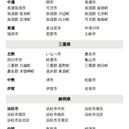
中濃
関市
美濃市
マークレ
さん
美濃加茂市
可児市
加茂郡 坂祝町
加茂郡 富加町
加茂郡 川辺町
加茂郡 七宗町
2025年10月10日 21:04
加茂郡 百津町
加茂郡 白川町
可児郡 御嵩町
欲しい商品をスムーズに注文できましたか？
東濃
多治見市
中津川市
はい
瑞浪市
恵那市
土岐市
ショップからの連絡や対応は適切でしたか？
三重県
はい
北勢
いなべ市
桑名市
四日市市
鈴鹿市
亀山市
予定の期日までに商品が届きましたか？
三重郡 川越町
三重郡 菰野町
三重郡 朝日町
はい
桑名郡 木曽岬町
員弁郡 東員町
商品の梱包は必要十分なものでしたか？
中勢
津市
松阪市
はい
伊賀
伊賀市
名張市
またこのショップを利用したいですか？
静岡県
はい
浜松市
浜松市中区
浜松市東区
浜松市西区
浜松市南区
浜松市北区
【注文商品】浄水器・整水器 【注文時
浜松市浜北区
浜松市天竜区
期】2025年07月頃（モバイルから）
中部
島田市
焼津市