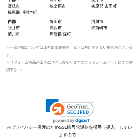
藤枝市
牧之原市
榛原郡 吉田町
【このショップを選んだ理由は？】
榛原郡 川根本町
近隣で安く、評判が良かったため
西部
磐田市
掛川市
袋井市
湖西市
御前崎市
【注文からどのくらいで届きましたか？】
菊川市
周智郡 森町
取付工事の数日前に調整して届けてくれた
※一部地域については遠方出張費発生、または対応できない場合がございま
【その他感想・コメント】
す。
作業をされた方はスムーズで親切でした
※リフォーム商品の工事エリアは異なりますのでリフォームページにてご確
認下さい。
そふとくりーむまん
さん
2025年9月13日 08:10
欲しい商品をスムーズに注文できましたか？
はい
ショップからの連絡や対応は適切でしたか？
※プライバシー保護のためSSL暗号化通信を採用（導入）してい
はい
ますので、
予定の期日までに商品が届きましたか？