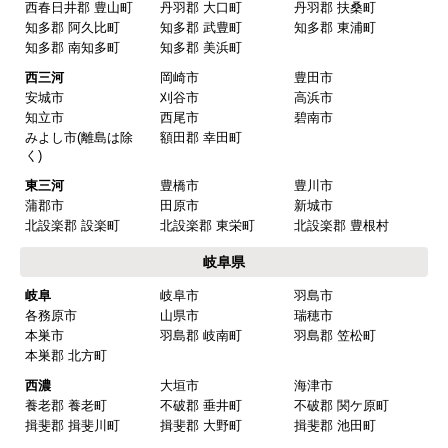
商品の梱包は必要十分なものでしたか？
西春日井郡 豊山町
丹羽郡 大口町
丹羽郡 扶桑町
知多郡 阿久比町
知多郡 武豊町
知多郡 東浦町
はい
知多郡 南知多町
知多郡 美浜町
またこのショップを利用したいですか？
西三河
岡崎市
豊田市
はい
安城市
刈谷市
高浜市
知立市
西尾市
碧南市
みよし市(離島は除
額田郡 幸田町
【注文商品】換気扇・レンジフー
く)
ド 【注文時期】2025年08月頃（モバイル
東三河
豊橋市
豊川市
から）
蒲郡市
田原市
新城市
北設楽郡 設楽町
北設楽郡 東栄町
北設楽郡 豊根村
【このショップを選んだ理由は？】
岐阜県
値段がとても安かったしレビューの内容がよかっ
岐阜
岐阜市
羽島市
た
各務原市
山県市
瑞穂市
【注文からどのくらいで届きましたか？】
本巣市
羽島郡 岐南町
羽島郡 笠松町
本巣郡 北方町
予定通りで
西濃
大垣市
海津市
【その他感想・コメント】
養老郡 養老町
不破郡 垂井町
不破郡 関ケ原町
揖斐郡 揖斐川町
揖斐郡 大野町
揖斐郡 池田町