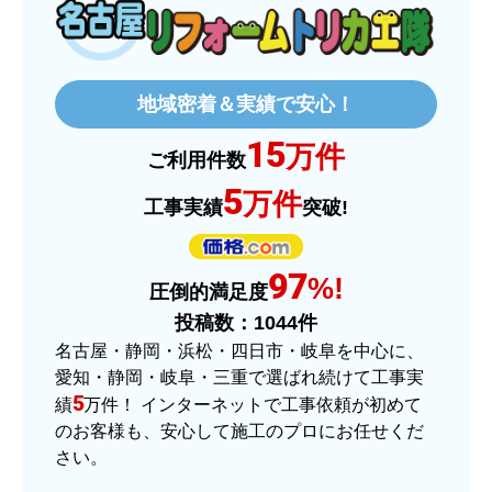
2025年12月26日 18:45
欲しい商品をスムーズに注文できましたか？
はい
地域密着＆実績で安心！
ショップからの連絡や対応は適切でしたか？
15
はい
万件
ご利用件数
予定の期日までに商品が届きましたか？
5
万件
工事実績
突破!
はい
商品の梱包は必要十分なものでしたか？
97
はい
%!
圧倒的満足度
またこのショップを利用したいですか？
投稿数：
1044
件
はい
名古屋・静岡・浜松・四日市・岐阜を中心に、
愛知・静岡・岐阜・三重で選ばれ続けて工事実
【注文商品】ヒーター・ストーブ 【注
5
績
万件！ インターネットで工事依頼が初めて
文時期】2025年11月頃（モバイルから）
のお客様も、安心して施工のプロにお任せくだ
さい。
【このショップを選んだ理由は？】