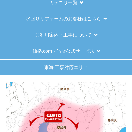
はい
カテゴリ一覧
予定の期日までに商品が届きましたか？
水回りリフォームのお客様はこちら
はい
商品の梱包は必要十分なものでしたか？
ご利用案内・工事について
はい
またこのショップを利用したいですか？
価格.com・当店公式サービス
はい
東海 工事対応エリア
【注文商品】給湯器 【注文時期】2025
年11月頃（モバイルから）
【このショップを選んだ理由は？】
キッチン混合栓に続いて2回目の利用です。価格が
リーズナブルで、HPの構成から見てしっかりして
いる会社だなと思っていたので再度利用。やはり
期待通りにきちんと対応してもらえました。
【注文からどのくらいで届きましたか？】