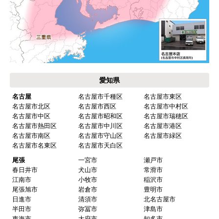
工事日を自分から発注の2週間先にしていたので、
遅れることもなく予定通りに工事前に到着。
【その他感想・コメント】
保証書に添付する工事店の証明もきちんと対応し
てくれてますので、アフターも安心できます。
愛知県
次に何か交換タイミングが来たら、一番の候補先
業者さんです。
名古屋
名古屋市千種区
名古屋市東区
名古屋市北区
名古屋市西区
名古屋市中村区
名古屋市中区
名古屋市昭和区
名古屋市瑞穂区
名古屋市熱田区
名古屋市中川区
名古屋市港区
ピングーヒサコ
さん
名古屋市南区
名古屋市守山区
名古屋市緑区
2025年10月30日 14:53
名古屋市名東区
名古屋市天白区
欲しい商品をスムーズに注文できましたか？
尾張
一宮市
瀬戸市
春日井市
犬山市
常滑市
はい
江南市
小牧市
稲沢市
ショップからの連絡や対応は適切でしたか？
尾張旭市
岩倉市
豊明市
日進市
清須市
北名古屋市
はい
半田市
弥冨市
津島市
予定の期日までに商品が届きましたか？
東海市
大府市
知多市