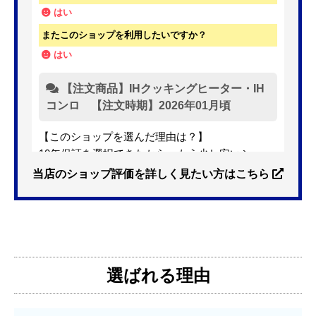
はい
またこのショップを利用したいですか？
はい
【注文商品】IHクッキングヒーター・IH
コンロ 【注文時期】2026年01月頃
【このショップを選んだ理由は？】
10年保証を選択できたから。もう少し安いショッ
プも有ったが、5年保証しかなかった。
当店のショップ評価を詳しく見たい方はこちら
【注文からどのくらいで届きましたか？】
3日位
選ばれる理由
【その他感想・コメント】
特に問題なく使えています