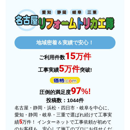
ものおきものおき
さん
2025年12月26日 18:45
欲しい商品をスムーズに注文できましたか？
はい
地域密着＆実績で安心！
ショップからの連絡や対応は適切でしたか？
15
はい
万件
ご利用件数
予定の期日までに商品が届きましたか？
5
万件
工事実績
突破!
はい
商品の梱包は必要十分なものでしたか？
97
はい
%!
圧倒的満足度
またこのショップを利用したいですか？
投稿数：
1044
件
はい
名古屋・静岡・浜松・四日市・岐阜を中心に、
愛知・静岡・岐阜・三重で選ばれ続けて工事実
【注文商品】ヒーター・ストーブ 【注
5
績
万件！ インターネットで工事依頼が初めて
文時期】2025年11月頃（モバイルから）
のお客様も、安心して施工のプロにお任せくだ