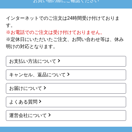
お買い物の際にご確認ください
【注文からどのくらいで届きましたか？】
注文が確定して3日で届きました。在庫があったの
インターネットでのご注文は24時間受け付けておりま
もあると思いますがあまりに早かったので少し驚
す。
きました。
※お電話でのご注文は受け付けておりません。
※定休日にいただいたご注文、お問い合わせ等は、休み
【その他感想・コメント】
明けの対応となります。
ショップからの連絡もしっかりありましたし、商
品の梱包も、届いた後の連絡も十分なもので安心
お支払い方法について
できました。また機会があれば是非利用したいと
思います。
キャンセル、返品について
お届けについて
きょりけ
さん
2025年11月9日 07:54
よくある質問
欲しい商品をスムーズに注文できましたか？
運営会社について
はい
ショップからの連絡や対応は適切でしたか？