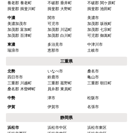
【その他感想・コメント】
養老郡 養老町
不破郡 垂井町
不破郡 関ケ原町
揖斐郡 揖斐川町
揖斐郡 大野町
揖斐郡 池田町
中濃
関市
美濃市
マークレ
さん
美濃加茂市
可児市
加茂郡 坂祝町
加茂郡 富加町
加茂郡 川辺町
加茂郡 七宗町
2025年10月10日 21:04
加茂郡 百津町
加茂郡 白川町
可児郡 御嵩町
欲しい商品をスムーズに注文できましたか？
東濃
多治見市
中津川市
はい
瑞浪市
恵那市
土岐市
ショップからの連絡や対応は適切でしたか？
三重県
はい
北勢
いなべ市
桑名市
四日市市
鈴鹿市
亀山市
予定の期日までに商品が届きましたか？
三重郡 川越町
三重郡 菰野町
三重郡 朝日町
はい
桑名郡 木曽岬町
員弁郡 東員町
商品の梱包は必要十分なものでしたか？
中勢
津市
松阪市
はい
伊賀
伊賀市
名張市
またこのショップを利用したいですか？
静岡県
はい
浜松市
浜松市中区
浜松市東区