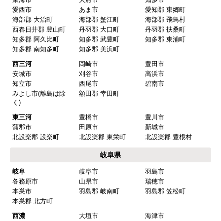
愛西市
あま市
愛知郡 東郷町
はい
海部郡 大治町
海部郡 蟹江町
海部郡 飛鳥村
商品の梱包は必要十分なものでしたか？
西春日井郡 豊山町
丹羽郡 大口町
丹羽郡 扶桑町
知多郡 阿久比町
知多郡 武豊町
知多郡 東浦町
はい
知多郡 南知多町
知多郡 美浜町
またこのショップを利用したいですか？
西三河
岡崎市
豊田市
はい
安城市
刈谷市
高浜市
知立市
西尾市
碧南市
みよし市(離島は除
額田郡 幸田町
【注文商品】換気扇・レンジフー
く)
ド 【注文時期】2025年08月頃（モバイル
東三河
豊橋市
豊川市
から）
蒲郡市
田原市
新城市
北設楽郡 設楽町
北設楽郡 東栄町
北設楽郡 豊根村
【このショップを選んだ理由は？】
岐阜県
値段がとても安かったしレビューの内容がよかっ
岐阜
岐阜市
羽島市
た
各務原市
山県市
瑞穂市
【注文からどのくらいで届きましたか？】
本巣市
羽島郡 岐南町
羽島郡 笠松町
本巣郡 北方町
予定通りで
西濃
大垣市
海津市