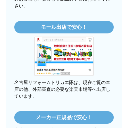
さい。
【このショップを選んだ理由は？】
価格.comで最安値だったから。
モール出店で安心！
【注文からどのくらいで届きましたか？】
3日程で届きました。発送作業が早かったです。
【その他感想・コメント】
大手ネットショップよりも結構安いところで買う
のは不安でしたが、発送もかなり早くて、梱包も
丁寧でした。
良いショップだと思います。
名古屋リフォームトリカエ隊は、現在ご覧の本
店の他、外部審査の必要な楽天市場等へ出店し
ています。
ぱぱまる2018
さん
2025年12月24日 21:44
メーカー正規品で安心！
欲しい商品をスムーズに注文できましたか？