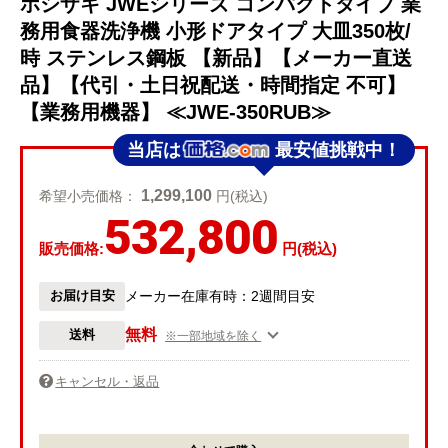
ホシザキ JWEシリーズ コンパクトタイプ 業
務用食器洗浄機 小形ドアタイプ 大皿350枚/
時 ステンレス鋼板 【新品】【メーカー直送
品】【代引・土日祝配送・時間指定 不可】
【業務用機器】 ≪JWE-350RUB≫
当店は
最安値挑戦中！
1,299,100
希望小売価格：
円(税込)
532,800
販売価格:
円(税込)
お届け目安
メーカー在庫有時：2週間目安
無料
送料
※一部地域を除く
キャンセル・返品