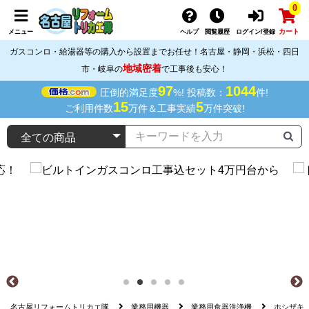
0
カート
メニュー
ヘルプ
閲覧履歴
ログイン/登録
ガスコンロ・給湯器等の購入から設置までお任せ！名古屋・静岡・浜松・四日
地域密着
市・岐阜の
で工事後も安心！
97
1044
圧倒的満足度
%! 投稿数：
件!
15
5
ご利用件数
万件＆工事実績
万件突破!
名古屋リフォームトリカエ隊
業務用機器
業務用食器洗浄機
ホシザキ