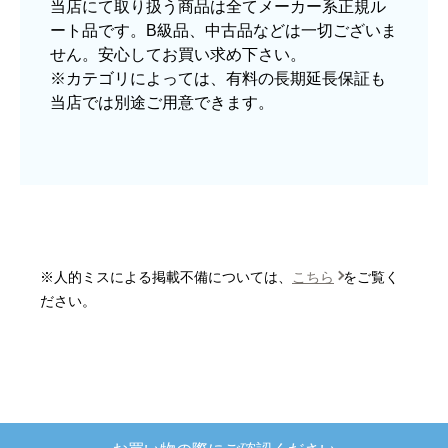
当店にて取り扱う商品は全てメーカー系正規ル
はい
ート品です。B級品、中古品などは一切ございま
ショップからの連絡や対応は適切でしたか？
せん。安心してお買い求め下さい。
はい
※カテゴリによっては、有料の長期延長保証も
当店では別途ご用意できます。
予定の期日までに商品が届きましたか？
はい
商品の梱包は必要十分なものでしたか？
はい
またこのショップを利用したいですか？
はい
※人的ミスによる掲載不備については、
こちら
をご覧く
【注文商品】炊飯器 【注文時期】2025
ださい。
年10月頃
【このショップを選んだ理由は？】
欲しかったガス釜がほぼ最安で、他の方の評価も
高かったので決めました