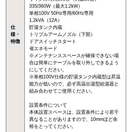
335/360W（最大1.2kW）
単相100V 50Hz専用/60Hz専用
1.2kVA（12A）
仕
貯湯タンク内蔵
様・
トリプルアームノズル（下部）
特徴
ドアスイッチスタート
省エネモード
※メンテナンススペースが確保できない場
合は簡単にテーブルを取り外しできるよう
にしてください。
※単相100V仕様の貯湯タンク内蔵型は昇温
能力が低いので、必ず高温出湯型給湯器と
組み合わせてご使用ください。
設置条件について
本体設置スペースは、設置条件により若干
異なることがありますので、10mmほど余
裕をとってください。