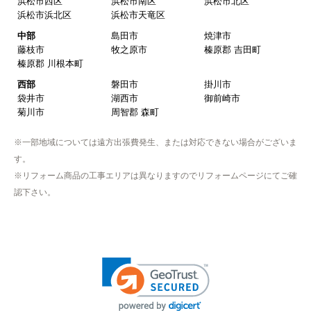
浜松市西区
浜松市南区
浜松市北区
【注文商品】浄水器・整水器 【注文時
浜松市浜北区
浜松市天竜区
期】2025年07月頃（モバイルから）
中部
島田市
焼津市
藤枝市
牧之原市
榛原郡 吉田町
【このショップを選んだ理由は？】
榛原郡 川根本町
近隣で安く、評判が良かったため
西部
磐田市
掛川市
袋井市
湖西市
御前崎市
【注文からどのくらいで届きましたか？】
菊川市
周智郡 森町
取付工事の数日前に調整して届けてくれた
※一部地域については遠方出張費発生、または対応できない場合がございま
【その他感想・コメント】
す。
作業をされた方はスムーズで親切でした
※リフォーム商品の工事エリアは異なりますのでリフォームページにてご確
認下さい。
そふとくりーむまん
さん
2025年9月13日 08:10
欲しい商品をスムーズに注文できましたか？
はい
ショップからの連絡や対応は適切でしたか？