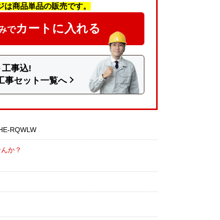
ジは商品単品の販売です。
カートに入れる
みで
工事込!
工事セット一覧へ
E-RQWLW
せんか？