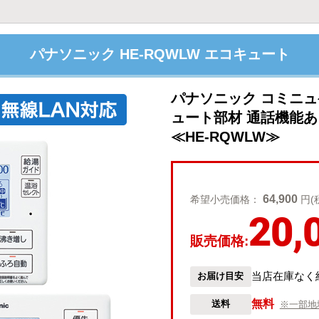
パナソニック HE-RQWLW エコキュート
パナソニック コミニ
ュート部材 通話機能あ
≪HE-RQWLW≫
64,900
希望小売価格：
円(
20,
販売価格:
当店在庫なく
お届け目安
無料
送料
※一部地