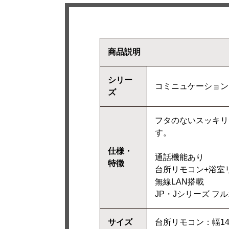
商品説明
シリー
コミニュケーション
ズ
フタのないスッキリ
す。
仕様・
通話機能あり
特徴
台所リモコン+浴室
無線LAN搭載
JP・Jシリーズ フ
サイズ
台所リモコン：幅142