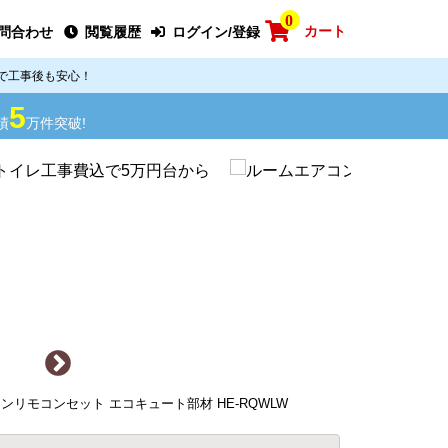
0
カート
問合わせ
閲覧履歴
ログイン/登録
で工事後も安心！
5
績
万件突破!
リモコンセット エコキュート部材 HE-RQWLW