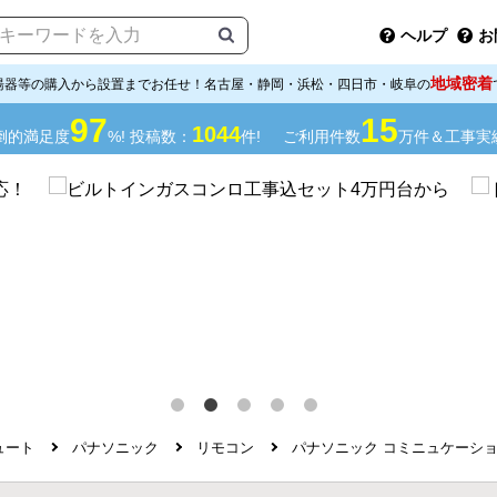
ヘルプ
お
地域密着
湯器等の購入から設置までお任せ！名古屋・静岡・浜松・四日市・岐阜の
97
15
1044
倒的満足度
%! 投稿数：
件!
ご利用件数
万件＆工事実
ュート
パナソニック
リモコン
パナソニック コミニュケーション