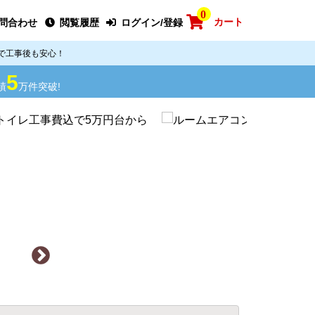
0
カート
問合わせ
閲覧履歴
ログイン/登録
で工事後も安心！
5
績
万件突破!