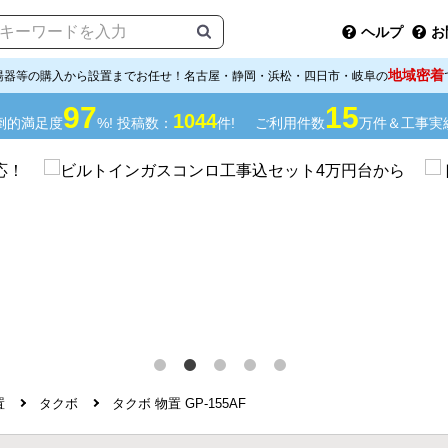
ヘルプ
お
地域密着
湯器等の購入から設置までお任せ！名古屋・静岡・浜松・四日市・岐阜の
97
15
1044
倒的満足度
%! 投稿数：
件!
ご利用件数
万件＆工事実
置
タクボ
タクボ 物置 GP-155AF