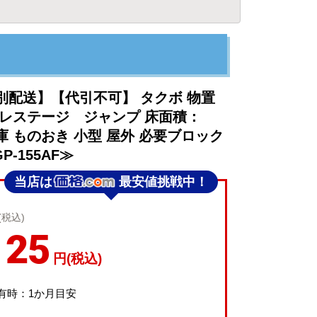
別配送】【代引不可】 タクボ 物置
プレステージ ジャンプ 床面積：
 収納庫 ものおき 小型 屋外 必要ブロック
-155AF≫
当店は
最安値挑戦中！
(税込)
125
円(税込)
有時：1か月目安