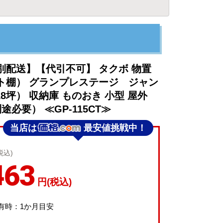
別配送】【代引不可】 タクボ 物置
ト棚） グランプレステージ ジャン
.18坪） 収納庫 ものおき 小型 屋外
必要） ≪GP-115CT≫
当店は
最安値挑戦中！
税込)
463
円(税込)
有時：1か月目安