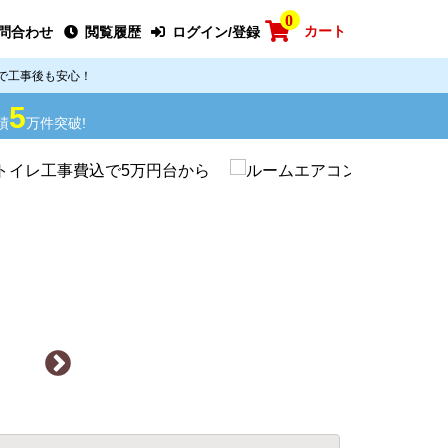
0
カート
問合わせ
閲覧履歴
ログイン/登録
で工事後も安心！
5
績
万件突破!