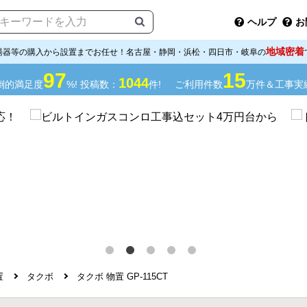
ヘルプ
お
地域密着
湯器等の購入から設置までお任せ！名古屋・静岡・浜松・四日市・岐阜の
97
15
1044
倒的満足度
%! 投稿数：
件!
ご利用件数
万件＆工事実
置
タクボ
タクボ 物置 GP-115CT