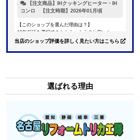
【注文商品】IHクッキングヒーター・IH
コンロ 【注文時期】2026年01月頃
【このショップを選んだ理由は？】
10年保証を選択できたから。もう少し安いショッ
プも有ったが、5年保証しかなかった。
当店のショップ評価を詳しく見たい方はこちら
【注文からどのくらいで届きましたか？】
3日位
選ばれる理由
【その他感想・コメント】
特に問題なく使えています
ものおきものおき
さん
2025年12月26日 18:45
欲しい商品をスムーズに注文できましたか？