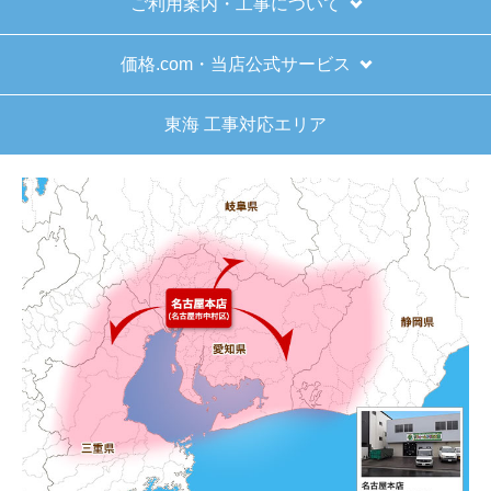
ご利用案内・工事について
はい
またこのショップを利用したいですか？
価格.com・当店公式サービス
はい
東海 工事対応エリア
【注文商品】給湯器 【注文時期】2025
年11月頃（モバイルから）
【このショップを選んだ理由は？】
キッチン混合栓に続いて2回目の利用です。価格が
リーズナブルで、HPの構成から見てしっかりして
いる会社だなと思っていたので再度利用。やはり
期待通りにきちんと対応してもらえました。
【注文からどのくらいで届きましたか？】
工事日を自分から発注の2週間先にしていたので、
遅れることもなく予定通りに工事前に到着。
【その他感想・コメント】