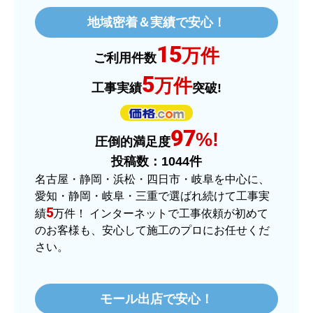
はい
地域密着＆実績で安心！
ショップからの連絡や対応は適切でしたか？
15
はい
万件
ご利用件数
予定の期日までに商品が届きましたか？
5
万件
工事実績
突破!
はい
商品の梱包は必要十分なものでしたか？
97
はい
%!
圧倒的満足度
またこのショップを利用したいですか？
投稿数：
1044
件
はい
名古屋・静岡・浜松・四日市・岐阜を中心に、
愛知・静岡・岐阜・三重で選ばれ続けて工事実
【注文商品】ヒーター・ストーブ 【注
5
績
万件！ インターネットで工事依頼が初めて
文時期】2025年11月頃（モバイルから）
のお客様も、安心して施工のプロにお任せくだ
さい。
【このショップを選んだ理由は？】
価格.comで最安値だったから。
モール出店で安心！
【注文からどのくらいで届きましたか？】