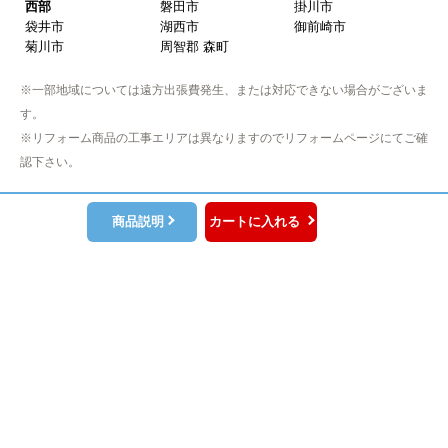
西部
磐田市
掛川市
袋井市
湖西市
御前崎市
【注文からどのくらいで届きましたか？】
菊川市
周智郡 森町
取付工事の数日前に調整して届けてくれた
※一部地域については遠方出張費発生、または対応できない場合がございま
【その他感想・コメント】
す。
作業をされた方はスムーズで親切でした
※リフォーム商品の工事エリアは異なりますのでリフォームページにてご確
認下さい。
そふとくりーむまん
さん
商品説明
カートに入れる
2025年9月13日 08:10
欲しい商品をスムーズに注文できましたか？
はい
ショップからの連絡や対応は適切でしたか？
※プライバシー保護のためSSL暗号化通信を採用（導入）してい
はい
ますので、
予定の期日までに商品が届きましたか？
お客様の情報の送信は安全に行っていただけます。
はい
商品の梱包は必要十分なものでしたか？