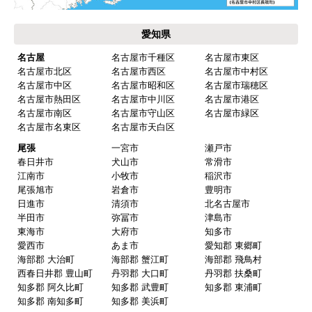
保証書に添付する工事店の証明もきちんと対応し
てくれてますので、アフターも安心できます。
愛知県
次に何か交換タイミングが来たら、一番の候補先
業者さんです。
名古屋
名古屋市千種区
名古屋市東区
名古屋市北区
名古屋市西区
名古屋市中村区
名古屋市中区
名古屋市昭和区
名古屋市瑞穂区
名古屋市熱田区
名古屋市中川区
名古屋市港区
ピングーヒサコ
さん
名古屋市南区
名古屋市守山区
名古屋市緑区
2025年10月30日 14:53
名古屋市名東区
名古屋市天白区
欲しい商品をスムーズに注文できましたか？
尾張
一宮市
瀬戸市
春日井市
犬山市
常滑市
はい
江南市
小牧市
稲沢市
ショップからの連絡や対応は適切でしたか？
尾張旭市
岩倉市
豊明市
日進市
清須市
北名古屋市
はい
半田市
弥冨市
津島市
予定の期日までに商品が届きましたか？
東海市
大府市
知多市
愛西市
あま市
愛知郡 東郷町
はい
海部郡 大治町
海部郡 蟹江町
海部郡 飛鳥村
商品の梱包は必要十分なものでしたか？
西春日井郡 豊山町
丹羽郡 大口町
丹羽郡 扶桑町
知多郡 阿久比町
知多郡 武豊町
知多郡 東浦町
はい
知多郡 南知多町
知多郡 美浜町