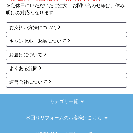
※定休日にいただいたご注文、お問い合わせ等は、休み
【その他感想・コメント】
明けの対応となります。
ショップからの連絡もしっかりありましたし、商
品の梱包も、届いた後の連絡も十分なもので安心
お支払い方法について
できました。また機会があれば是非利用したいと
思います。
キャンセル、返品について
お届けについて
きょりけ
さん
2025年11月9日 07:54
よくある質問
欲しい商品をスムーズに注文できましたか？
運営会社について
はい
ショップからの連絡や対応は適切でしたか？
はい
カテゴリ一覧
予定の期日までに商品が届きましたか？
水回りリフォームのお客様はこちら
はい
商品の梱包は必要十分なものでしたか？