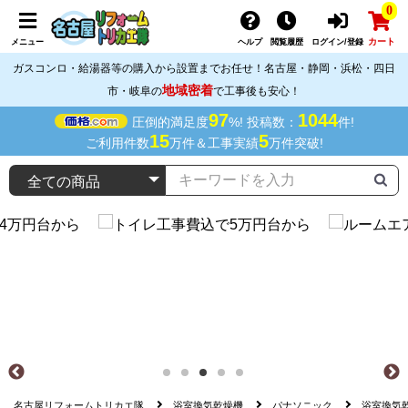
0
カート
メニュー
ヘルプ
閲覧履歴
ログイン/登録
ガスコンロ・給湯器等の購入から設置までお任せ！名古屋・静岡・浜松・四日
地域密着
市・岐阜の
で工事後も安心！
97
1044
圧倒的満足度
%! 投稿数：
件!
15
5
ご利用件数
万件＆工事実績
万件突破!
名古屋リフォームトリカエ隊
浴室換気乾燥機
パナソニック
浴室換気乾