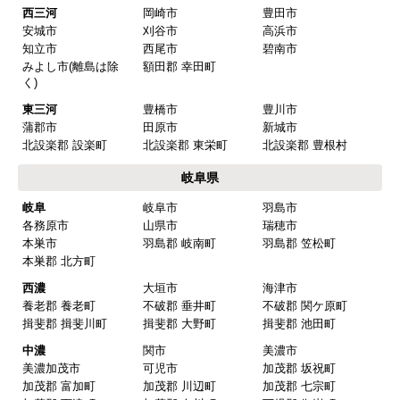
またこのショップを利用したいですか？
西三河
岡崎市
豊田市
はい
安城市
刈谷市
高浜市
知立市
西尾市
碧南市
みよし市(離島は除
額田郡 幸田町
【注文商品】換気扇・レンジフー
く)
ド 【注文時期】2025年08月頃（モバイル
東三河
豊橋市
豊川市
から）
蒲郡市
田原市
新城市
北設楽郡 設楽町
北設楽郡 東栄町
北設楽郡 豊根村
【このショップを選んだ理由は？】
岐阜県
値段がとても安かったしレビューの内容がよかっ
岐阜
岐阜市
羽島市
た
各務原市
山県市
瑞穂市
【注文からどのくらいで届きましたか？】
本巣市
羽島郡 岐南町
羽島郡 笠松町
本巣郡 北方町
予定通りで
西濃
大垣市
海津市
【その他感想・コメント】
養老郡 養老町
不破郡 垂井町
不破郡 関ケ原町
揖斐郡 揖斐川町
揖斐郡 大野町
揖斐郡 池田町
中濃
関市
美濃市
マークレ
さん
美濃加茂市
可児市
加茂郡 坂祝町
加茂郡 富加町
加茂郡 川辺町
加茂郡 七宗町
2025年10月10日 21:04