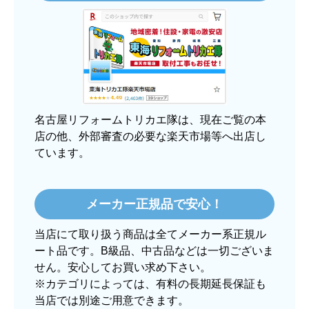
3日程で届きました。発送作業が早かったです。
【その他感想・コメント】
大手ネットショップよりも結構安いところで買う
のは不安でしたが、発送もかなり早くて、梱包も
丁寧でした。
良いショップだと思います。
名古屋リフォームトリカエ隊は、現在ご覧の本
店の他、外部審査の必要な楽天市場等へ出店し
ています。
ぱぱまる2018
さん
2025年12月24日 21:44
メーカー正規品で安心！
欲しい商品をスムーズに注文できましたか？
当店にて取り扱う商品は全てメーカー系正規ル
はい
ート品です。B級品、中古品などは一切ございま
ショップからの連絡や対応は適切でしたか？
せん。安心してお買い求め下さい。
はい
※カテゴリによっては、有料の長期延長保証も
当店では別途ご用意できます。
予定の期日までに商品が届きましたか？