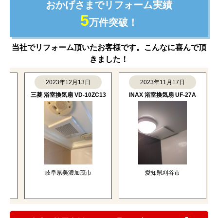
おかげさまでリフォーム実績
5
万件突破！
当社でリフォーム頂いたお客様です。こんなに喜んで頂
きました！
2023年12月13日
2023年11月17日
三菱 浴室換気扇 VD-10ZC13
INAX 浴室換気扇 UF-27A
マ
岐阜県美濃加茂市
愛知県刈谷市