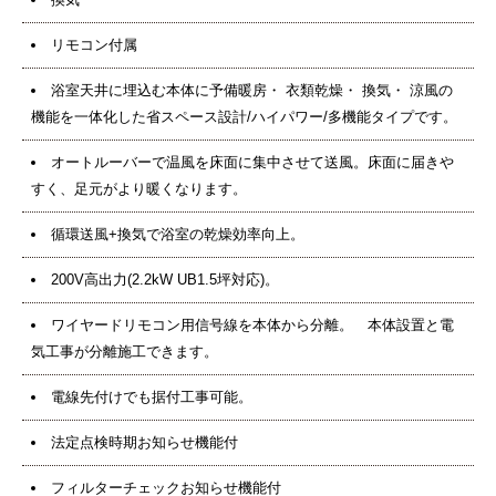
リモコン付属
浴室天井に埋込む本体に予備暖房・ 衣類乾燥・ 換気・ 涼風の
機能を一体化した省スペース設計/ハイパワー/多機能タイプです。
オートルーバーで温風を床面に集中させて送風。床面に届きや
すく、足元がより暖くなります。
循環送風+換気で浴室の乾燥効率向上。
200V高出力(2.2kW UB1.5坪対応)。
ワイヤードリモコン用信号線を本体から分離。 本体設置と電
気工事が分離施工できます。
電線先付けでも据付工事可能。
法定点検時期お知らせ機能付
フィルターチェックお知らせ機能付