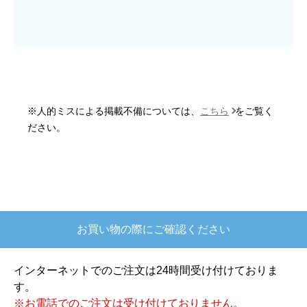
はい
商品の梱包は必要十分なものでしたか？
はい
またこのショップを利用したいですか？
はい
※人的ミスによる掲載不備については、
こちら
をご覧く
【注文商品】炊飯器 【注文時期】2025
ださい。
年10月頃
【このショップを選んだ理由は？】
欲しかったガス釜がほぼ最安で、他の方の評価も
高かったので決めました
お買い物の際にご確認ください
【注文からどのくらいで届きましたか？】
注文が確定して3日で届きました。在庫があったの
インターネットでのご注文は24時間受け付けておりま
もあると思いますがあまりに早かったので少し驚
す。
きました。
※お電話でのご注文は受け付けておりません。