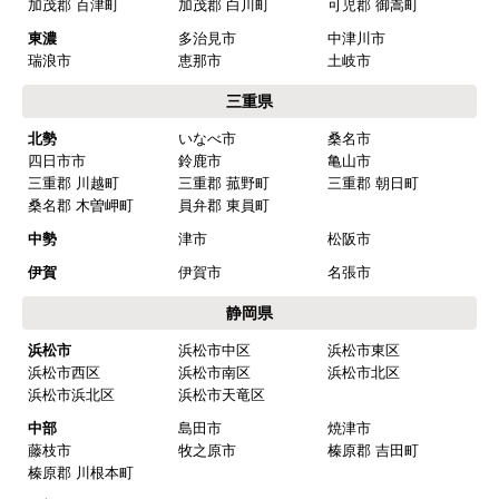
加茂郡 百津町
加茂郡 白川町
可児郡 御嵩町
欲しい商品をスムーズに注文できましたか？
東濃
多治見市
中津川市
はい
瑞浪市
恵那市
土岐市
ショップからの連絡や対応は適切でしたか？
三重県
はい
北勢
いなべ市
桑名市
四日市市
鈴鹿市
亀山市
予定の期日までに商品が届きましたか？
三重郡 川越町
三重郡 菰野町
三重郡 朝日町
はい
桑名郡 木曽岬町
員弁郡 東員町
商品の梱包は必要十分なものでしたか？
中勢
津市
松阪市
はい
伊賀
伊賀市
名張市
またこのショップを利用したいですか？
静岡県
はい
浜松市
浜松市中区
浜松市東区
浜松市西区
浜松市南区
浜松市北区
【注文商品】浄水器・整水器 【注文時
浜松市浜北区
浜松市天竜区
期】2025年07月頃（モバイルから）
中部
島田市
焼津市
藤枝市
牧之原市
榛原郡 吉田町
【このショップを選んだ理由は？】
榛原郡 川根本町
近隣で安く、評判が良かったため