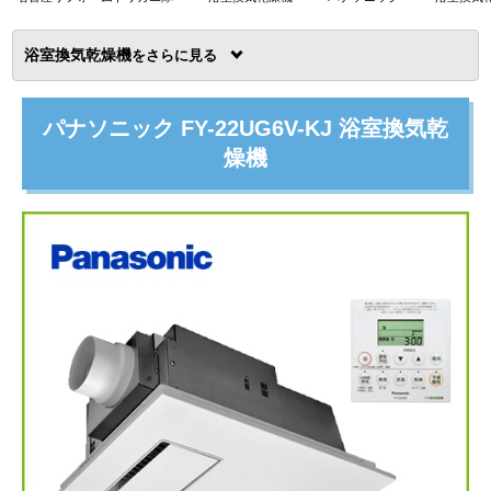
浴室換気乾燥機
を
パナソニック FY-22UG6V-KJ 浴室換気乾
燥機