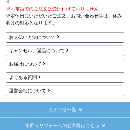
す。
きました。
※お電話でのご注文は受け付けておりません。
※定休日にいただいたご注文、お問い合わせ等は、休み
【その他感想・コメント】
明けの対応となります。
ショップからの連絡もしっかりありましたし、商
品の梱包も、届いた後の連絡も十分なもので安心
お支払い方法について
できました。また機会があれば是非利用したいと
思います。
キャンセル、返品について
お届けについて
きょりけ
さん
2025年11月9日 07:54
よくある質問
欲しい商品をスムーズに注文できましたか？
運営会社について
はい
ショップからの連絡や対応は適切でしたか？
はい
カテゴリ一覧
予定の期日までに商品が届きましたか？
水回りリフォームのお客様はこちら
はい