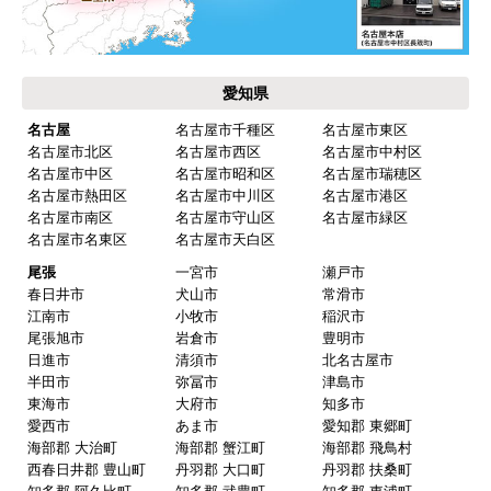
【その他感想・コメント】
保証書に添付する工事店の証明もきちんと対応し
てくれてますので、アフターも安心できます。
愛知県
次に何か交換タイミングが来たら、一番の候補先
業者さんです。
名古屋
名古屋市千種区
名古屋市東区
名古屋市北区
名古屋市西区
名古屋市中村区
名古屋市中区
名古屋市昭和区
名古屋市瑞穂区
名古屋市熱田区
名古屋市中川区
名古屋市港区
ピングーヒサコ
さん
名古屋市南区
名古屋市守山区
名古屋市緑区
2025年10月30日 14:53
名古屋市名東区
名古屋市天白区
欲しい商品をスムーズに注文できましたか？
尾張
一宮市
瀬戸市
春日井市
犬山市
常滑市
はい
江南市
小牧市
稲沢市
ショップからの連絡や対応は適切でしたか？
尾張旭市
岩倉市
豊明市
日進市
清須市
北名古屋市
はい
半田市
弥冨市
津島市
予定の期日までに商品が届きましたか？
東海市
大府市
知多市
愛西市
あま市
愛知郡 東郷町
はい
海部郡 大治町
海部郡 蟹江町
海部郡 飛鳥村
商品の梱包は必要十分なものでしたか？
西春日井郡 豊山町
丹羽郡 大口町
丹羽郡 扶桑町