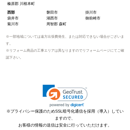
榛原郡 川根本町
近隣で安く、評判が良かったため
西部
磐田市
掛川市
袋井市
湖西市
御前崎市
【注文からどのくらいで届きましたか？】
菊川市
周智郡 森町
取付工事の数日前に調整して届けてくれた
※一部地域については遠方出張費発生、または対応できない場合がございま
【その他感想・コメント】
す。
作業をされた方はスムーズで親切でした
※リフォーム商品の工事エリアは異なりますのでリフォームページにてご確
認下さい。
そふとくりーむまん
さん
2025年9月13日 08:10
欲しい商品をスムーズに注文できましたか？
はい
ショップからの連絡や対応は適切でしたか？
※プライバシー保護のためSSL暗号化通信を採用（導入）してい
はい
ますので、
予定の期日までに商品が届きましたか？
お客様の情報の送信は安全に行っていただけます。