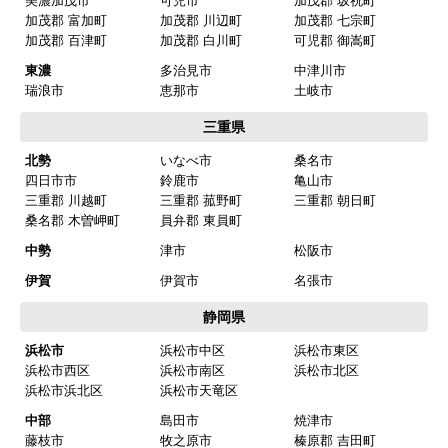
美濃加茂市
可児市
加茂郡 坂祝町
加茂郡 富加町
加茂郡 川辺町
加茂郡 七宗町
2025年10月10日 21:04
加茂郡 百津町
加茂郡 白川町
可児郡 御嵩町
欲しい商品をスムーズに注文できましたか？
東濃
多治見市
中津川市
はい
瑞浪市
恵那市
土岐市
ショップからの連絡や対応は適切でしたか？
三重県
はい
北勢
いなべ市
桑名市
四日市市
鈴鹿市
亀山市
予定の期日までに商品が届きましたか？
三重郡 川越町
三重郡 菰野町
三重郡 朝日町
はい
桑名郡 木曽岬町
員弁郡 東員町
商品の梱包は必要十分なものでしたか？
中勢
津市
松阪市
はい
伊賀
伊賀市
名張市
またこのショップを利用したいですか？
静岡県
はい
浜松市
浜松市中区
浜松市東区
浜松市西区
浜松市南区
浜松市北区
【注文商品】浄水器・整水器 【注文時
浜松市浜北区
浜松市天竜区
期】2025年07月頃（モバイルから）
中部
島田市
焼津市
藤枝市
牧之原市
榛原郡 吉田町
【このショップを選んだ理由は？】