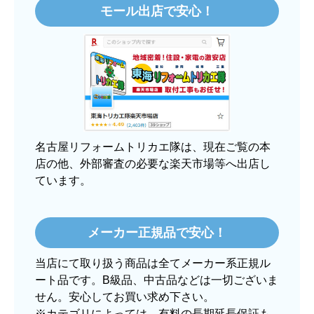
モール出店で安心！
【注文からどのくらいで届きましたか？】
3日程で届きました。発送作業が早かったです。
【その他感想・コメント】
大手ネットショップよりも結構安いところで買う
のは不安でしたが、発送もかなり早くて、梱包も
丁寧でした。
良いショップだと思います。
名古屋リフォームトリカエ隊は、現在ご覧の本
店の他、外部審査の必要な楽天市場等へ出店し
ています。
ぱぱまる2018
さん
2025年12月24日 21:44
メーカー正規品で安心！
欲しい商品をスムーズに注文できましたか？
当店にて取り扱う商品は全てメーカー系正規ル
はい
ート品です。B級品、中古品などは一切ございま
ショップからの連絡や対応は適切でしたか？
せん。安心してお買い求め下さい。
はい
※カテゴリによっては、有料の長期延長保証も