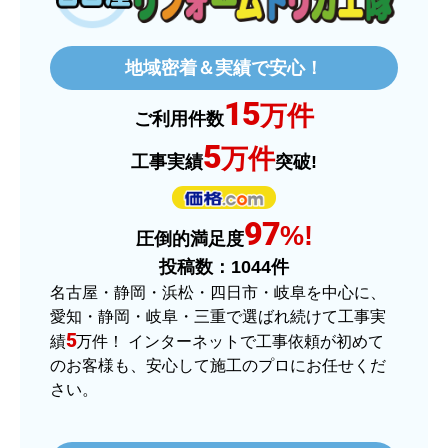
欲しい商品をスムーズに注文できましたか？
はい
地域密着＆実績で安心！
ショップからの連絡や対応は適切でしたか？
15
はい
万件
ご利用件数
予定の期日までに商品が届きましたか？
5
万件
工事実績
突破!
はい
商品の梱包は必要十分なものでしたか？
97
はい
%!
圧倒的満足度
またこのショップを利用したいですか？
投稿数：
1044
件
はい
名古屋・静岡・浜松・四日市・岐阜を中心に、
愛知・静岡・岐阜・三重で選ばれ続けて工事実
【注文商品】ヒーター・ストーブ 【注
5
績
万件！ インターネットで工事依頼が初めて
文時期】2025年11月頃（モバイルから）
のお客様も、安心して施工のプロにお任せくだ
さい。
【このショップを選んだ理由は？】
価格.comで最安値だったから。