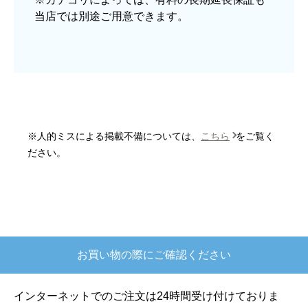
当店では別途ご用意できます。
予定の期日までに商品が届きましたか？
はい
商品の梱包は必要十分なものでしたか？
はい
またこのショップを利用したいですか？
はい
※人的ミスによる掲載不備については、
こちら
をご覧く
【注文商品】炊飯器 【注文時期】2025
ださい。
年10月頃
【このショップを選んだ理由は？】
欲しかったガス釜がほぼ最安で、他の方の評価も
高かったので決めました
お買い物の際にご確認ください
【注文からどのくらいで届きましたか？】
注文が確定して3日で届きました。在庫があったの
インターネットでのご注文は24時間受け付けておりま
もあると思いますがあまりに早かったので少し驚