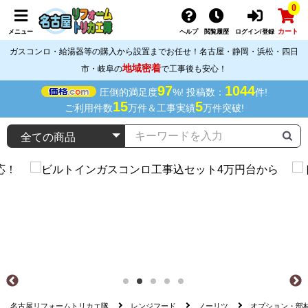
0
カート
メニュー
ヘルプ
閲覧履歴
ログイン/登録
ガスコンロ・給湯器等の購入から設置までお任せ！名古屋・静岡・浜松・四日
地域密着
市・岐阜の
で工事後も安心！
97
1044
圧倒的満足度
%! 投稿数：
件!
15
5
ご利用件数
万件＆工事実績
万件突破!
名古屋リフォームトリカエ隊
レンジフード
ノーリツ
オプション・部