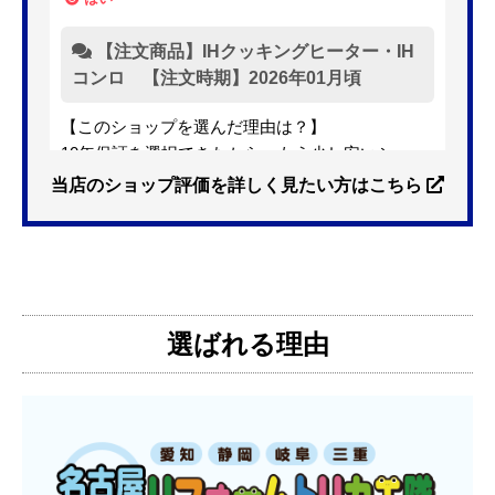
【注文商品】IHクッキングヒーター・IH
コンロ 【注文時期】2026年01月頃
【このショップを選んだ理由は？】
10年保証を選択できたから。もう少し安いショッ
プも有ったが、5年保証しかなかった。
当店のショップ評価を詳しく見たい方はこちら
【注文からどのくらいで届きましたか？】
3日位
選ばれる理由
【その他感想・コメント】
特に問題なく使えています
ものおきものおき
さん
2025年12月26日 18:45