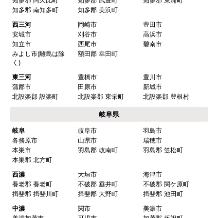
知多郡 阿久比町
知多郡 武豊町
知多郡 東浦町
はい
知多郡 南知多町
知多郡 美浜町
またこのショップを利用したいですか？
西三河
岡崎市
豊田市
はい
安城市
刈谷市
高浜市
知立市
西尾市
碧南市
みよし市(離島は除
額田郡 幸田町
【注文商品】換気扇・レンジフー
く)
ド 【注文時期】2025年08月頃（モバイル
東三河
豊橋市
豊川市
から）
蒲郡市
田原市
新城市
北設楽郡 設楽町
北設楽郡 東栄町
北設楽郡 豊根村
【このショップを選んだ理由は？】
岐阜県
値段がとても安かったしレビューの内容がよかっ
岐阜
岐阜市
羽島市
た
各務原市
山県市
瑞穂市
【注文からどのくらいで届きましたか？】
本巣市
羽島郡 岐南町
羽島郡 笠松町
本巣郡 北方町
予定通りで
西濃
大垣市
海津市
【その他感想・コメント】
養老郡 養老町
不破郡 垂井町
不破郡 関ケ原町
揖斐郡 揖斐川町
揖斐郡 大野町
揖斐郡 池田町
中濃
関市
美濃市
マークレ
さん