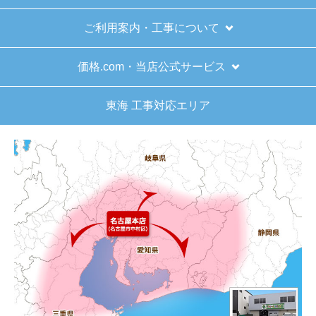
商品の梱包は必要十分なものでしたか？
ご利用案内・工事について
はい
またこのショップを利用したいですか？
価格.com・当店公式サービス
はい
東海 工事対応エリア
【注文商品】給湯器 【注文時期】2025
年11月頃（モバイルから）
【このショップを選んだ理由は？】
キッチン混合栓に続いて2回目の利用です。価格が
リーズナブルで、HPの構成から見てしっかりして
いる会社だなと思っていたので再度利用。やはり
期待通りにきちんと対応してもらえました。
【注文からどのくらいで届きましたか？】
工事日を自分から発注の2週間先にしていたので、
遅れることもなく予定通りに工事前に到着。