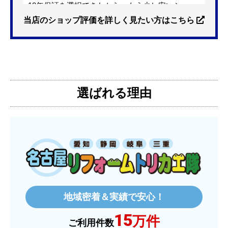
10年保証を選択できたから。もう少し安いショッ
プも有ったが、5年保証しかなかった。
当店のショップ評価を詳しく見たい方はこちら
【注文からどのくらいで届きましたか？】
3日位
選ばれる理由
【その他感想・コメント】
特に問題なく使えています
ものおきものおき
さん
2025年12月26日 18:45
欲しい商品をスムーズに注文できましたか？
はい
地域密着＆実績で安心！
ショップからの連絡や対応は適切でしたか？
15
はい
万件
ご利用件数