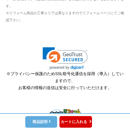
【その他感想・コメント】
す。
作業をされた方はスムーズで親切でした
※リフォーム商品の工事エリアは異なりますのでリフォームページにてご確
認下さい。
そふとくりーむまん
さん
2025年9月13日 08:10
欲しい商品をスムーズに注文できましたか？
はい
ショップからの連絡や対応は適切でしたか？
※プライバシー保護のためSSL暗号化通信を採用（導入）してい
はい
ますので、
予定の期日までに商品が届きましたか？
お客様の情報の送信は安全に行っていただけます。
はい
商品の梱包は必要十分なものでしたか？
はい
またこのショップを利用したいですか？
商品説明
カートに入れる
copyright (c) 名古屋リフォームトリカエ隊 all rights reserved.
はい