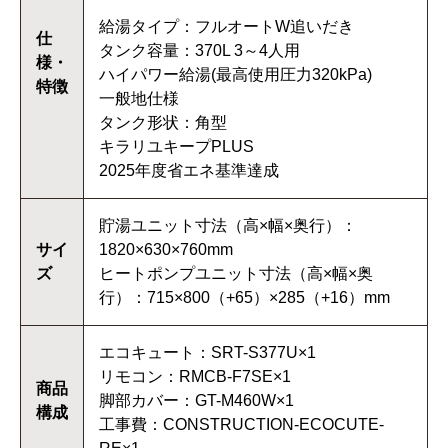
給湯タイプ：フルオートW追いだき
仕
タンク容量：370L 3～4人用
様・
ハイパワー給湯(最高使用圧力320kPa)
特徴
一般地仕様
タンク形状：角型
キラリユキープPLUS
2025年度省エネ基準達成
貯湯ユニット寸法（高×幅×奥行）：
サイ
1820×630×760mm
ズ
ヒートポンプユニット寸法（高×幅×奥
行）：715×800（+65）×285（+16）mm
エコキュート：SRT-S377U×1
リモコン：RMCB-F7SE×1
商品
脚部カバー：GT-M460W×1
構成
工事費：CONSTRUCTION-ECOCUTE-