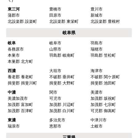
ド 【注文時期】2025年08月頃（モバイル
東三河
豊橋市
豊川市
から）
蒲郡市
田原市
新城市
北設楽郡 設楽町
北設楽郡 東栄町
北設楽郡 豊根村
【このショップを選んだ理由は？】
岐阜県
値段がとても安かったしレビューの内容がよかっ
岐阜
岐阜市
羽島市
た
各務原市
山県市
瑞穂市
【注文からどのくらいで届きましたか？】
本巣市
羽島郡 岐南町
羽島郡 笠松町
本巣郡 北方町
予定通りで
西濃
大垣市
海津市
【その他感想・コメント】
養老郡 養老町
不破郡 垂井町
不破郡 関ケ原町
揖斐郡 揖斐川町
揖斐郡 大野町
揖斐郡 池田町
中濃
関市
美濃市
マークレ
さん
美濃加茂市
可児市
加茂郡 坂祝町
加茂郡 富加町
加茂郡 川辺町
加茂郡 七宗町
2025年10月10日 21:04
加茂郡 百津町
加茂郡 白川町
可児郡 御嵩町
欲しい商品をスムーズに注文できましたか？
東濃
多治見市
中津川市
はい
瑞浪市
恵那市
土岐市
ショップからの連絡や対応は適切でしたか？
三重県