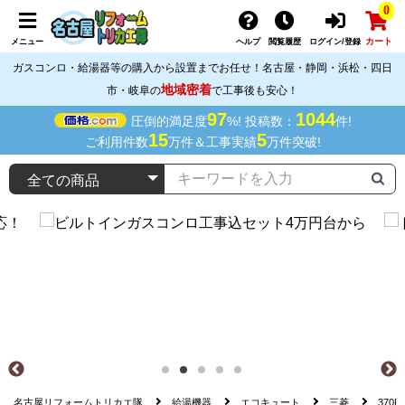
0
カート
メニュー
ヘルプ
閲覧履歴
ログイン/登録
ガスコンロ・給湯器等の購入から設置までお任せ！名古屋・静岡・浜松・四日
地域密着
市・岐阜の
で工事後も安心！
97
1044
圧倒的満足度
%! 投稿数：
件!
15
5
ご利用件数
万件＆工事実績
万件突破!
名古屋リフォームトリカエ隊
給湯機器
エコキュート
三菱
370L