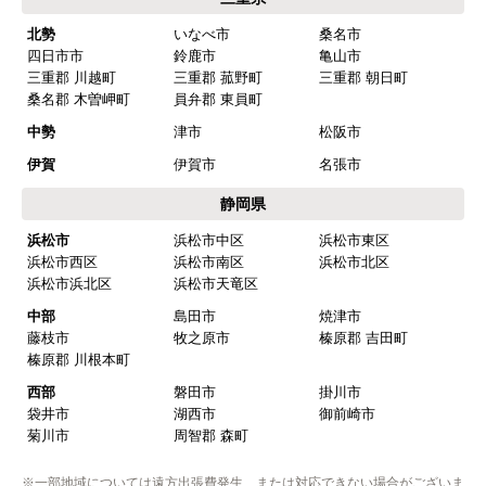
はい
北勢
いなべ市
桑名市
四日市市
鈴鹿市
亀山市
予定の期日までに商品が届きましたか？
三重郡 川越町
三重郡 菰野町
三重郡 朝日町
はい
桑名郡 木曽岬町
員弁郡 東員町
商品の梱包は必要十分なものでしたか？
中勢
津市
松阪市
はい
伊賀
伊賀市
名張市
またこのショップを利用したいですか？
静岡県
はい
浜松市
浜松市中区
浜松市東区
浜松市西区
浜松市南区
浜松市北区
【注文商品】浄水器・整水器 【注文時
浜松市浜北区
浜松市天竜区
期】2025年07月頃（モバイルから）
中部
島田市
焼津市
藤枝市
牧之原市
榛原郡 吉田町
【このショップを選んだ理由は？】
榛原郡 川根本町
近隣で安く、評判が良かったため
西部
磐田市
掛川市
袋井市
湖西市
御前崎市
【注文からどのくらいで届きましたか？】
菊川市
周智郡 森町
取付工事の数日前に調整して届けてくれた
※一部地域については遠方出張費発生、または対応できない場合がございま