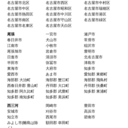
名古屋市北区
名古屋市西区
名古屋市中村区
名古屋市中区
名古屋市昭和区
名古屋市瑞穂区
名古屋市熱田区
名古屋市中川区
名古屋市港区
ピングーヒサコ
さん
名古屋市南区
名古屋市守山区
名古屋市緑区
2025年10月30日 14:53
名古屋市名東区
名古屋市天白区
欲しい商品をスムーズに注文できましたか？
尾張
一宮市
瀬戸市
春日井市
犬山市
常滑市
はい
江南市
小牧市
稲沢市
ショップからの連絡や対応は適切でしたか？
尾張旭市
岩倉市
豊明市
日進市
清須市
北名古屋市
はい
半田市
弥冨市
津島市
予定の期日までに商品が届きましたか？
東海市
大府市
知多市
愛西市
あま市
愛知郡 東郷町
はい
海部郡 大治町
海部郡 蟹江町
海部郡 飛鳥村
商品の梱包は必要十分なものでしたか？
西春日井郡 豊山町
丹羽郡 大口町
丹羽郡 扶桑町
知多郡 阿久比町
知多郡 武豊町
知多郡 東浦町
はい
知多郡 南知多町
知多郡 美浜町
またこのショップを利用したいですか？
西三河
岡崎市
豊田市
はい
安城市
刈谷市
高浜市
知立市
西尾市
碧南市
みよし市(離島は除
額田郡 幸田町
【注文商品】換気扇・レンジフー
く)