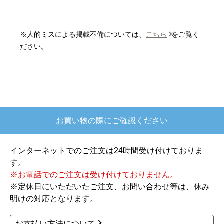
またこのショップを利用したいですか？
はい
※人的ミスによる掲載不備については、
こちら
をご覧く
【注文商品】炊飯器 【注文時期】2025
ださい。
年10月頃
【このショップを選んだ理由は？】
欲しかったガス釜がほぼ最安で、他の方の評価も
高かったので決めました
お買い物の際にご確認ください
【注文からどのくらいで届きましたか？】
注文が確定して3日で届きました。在庫があったの
インターネットでのご注文は24時間受け付けておりま
もあると思いますがあまりに早かったので少し驚
す。
きました。
※お電話でのご注文は受け付けておりません。
※定休日にいただいたご注文、お問い合わせ等は、休み
【その他感想・コメント】
明けの対応となります。
ショップからの連絡もしっかりありましたし、商
品の梱包も、届いた後の連絡も十分なもので安心
お支払い方法について