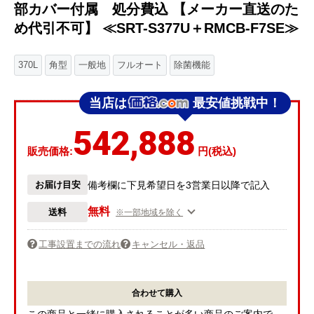
部カバー付属 処分費込 【メーカー直送のた
め代引不可】 ≪SRT-S377U＋RMCB-F7SE≫
370L
角型
一般地
フルオート
除菌機能
当店は
最安値挑戦中！
542,888
販売価格:
円(税込)
お届け目安
備考欄に下見希望日を3営業日以降で記入
無料
送料
※一部地域を除く
工事設置までの流れ
キャンセル・返品
合わせて購入