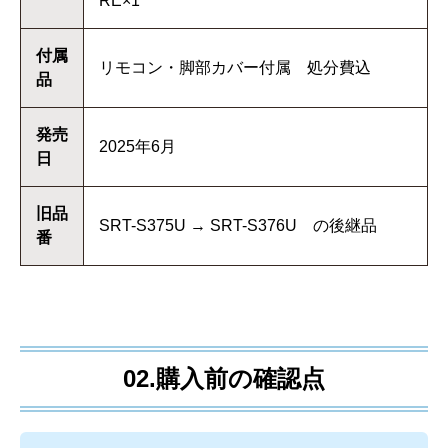
RE×1
付属
リモコン・脚部カバー付属 処分費込
品
発売
2025年6月
日
旧品
SRT-S375U → SRT-S376U の後継品
番
02.購入前の確認点