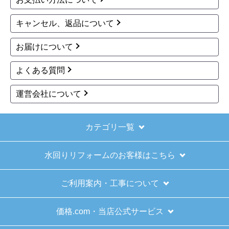
できました。また機会があれば是非利用したいと
思います。
キャンセル、返品について
お届けについて
きょりけ
さん
2025年11月9日 07:54
よくある質問
欲しい商品をスムーズに注文できましたか？
運営会社について
はい
ショップからの連絡や対応は適切でしたか？
はい
カテゴリ一覧
予定の期日までに商品が届きましたか？
水回りリフォームのお客様はこちら
はい
商品の梱包は必要十分なものでしたか？
ご利用案内・工事について
はい
またこのショップを利用したいですか？
価格.com・当店公式サービス
はい