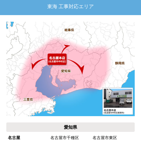
東海 工事対応エリア
【注文商品】給湯器 【注文時期】2025
年11月頃（モバイルから）
【このショップを選んだ理由は？】
キッチン混合栓に続いて2回目の利用です。価格が
リーズナブルで、HPの構成から見てしっかりして
いる会社だなと思っていたので再度利用。やはり
期待通りにきちんと対応してもらえました。
【注文からどのくらいで届きましたか？】
工事日を自分から発注の2週間先にしていたので、
遅れることもなく予定通りに工事前に到着。
【その他感想・コメント】
保証書に添付する工事店の証明もきちんと対応し
てくれてますので、アフターも安心できます。
愛知県
次に何か交換タイミングが来たら、一番の候補先
業者さんです。
名古屋
名古屋市千種区
名古屋市東区