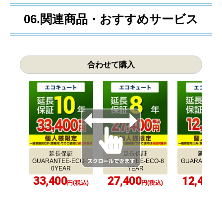
06.関連商品・おすすめサービス
合わせて購入
延長保証
延長保証
延長保証
GUARANTEE-ECO-1
GUARANTEE-ECO-8
GUARANTEE-
0YEAR
YEAR
YEAR
33,400
27,400
12,400
円(税込)
円(税込)
円