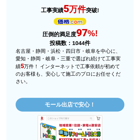
予定の期日までに商品が届きましたか？
5
万件
工事実績
突破!
はい
商品の梱包は必要十分なものでしたか？
97
はい
%!
圧倒的満足度
またこのショップを利用したいですか？
投稿数：
1044
件
はい
名古屋・静岡・浜松・四日市・岐阜を中心に、
愛知・静岡・岐阜・三重で選ばれ続けて工事実
【注文商品】ヒーター・ストーブ 【注
5
績
万件！ インターネットで工事依頼が初めて
文時期】2025年11月頃（モバイルから）
のお客様も、安心して施工のプロにお任せくだ
さい。
【このショップを選んだ理由は？】
価格.comで最安値だったから。
モール出店で安心！
【注文からどのくらいで届きましたか？】
3日程で届きました。発送作業が早かったです。
【その他感想・コメント】
大手ネットショップよりも結構安いところで買う