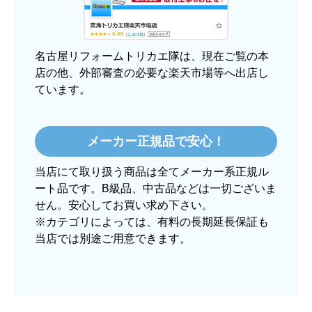
のは不安でしたが、発送もかなり早くて、梱包も
丁寧でした。
良いショップだと思います。
名古屋リフォームトリカエ隊は、現在ご覧の本
店の他、外部審査の必要な楽天市場等へ出店し
ています。
ぱぱまる2018
さん
2025年12月24日 21:44
メーカー正規品で安心！
欲しい商品をスムーズに注文できましたか？
当店にて取り扱う商品は全てメーカー系正規ル
はい
ート品です。B級品、中古品などは一切ございま
ショップからの連絡や対応は適切でしたか？
せん。安心してお買い求め下さい。
はい
※カテゴリによっては、有料の長期延長保証も
当店では別途ご用意できます。
予定の期日までに商品が届きましたか？
はい
商品の梱包は必要十分なものでしたか？
はい