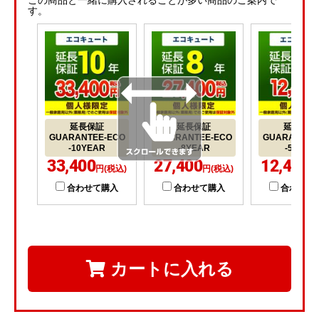
この商品と一緒に購入されることが多い商品のご案内で
す。
延長保証
延長保証
延長保証
GUARANTEE-ECO
GUARANTEE-ECO
GUARANTEE
-10YEAR
-8YEAR
-5YEAR
33,400
27,400
12,400
円(税込)
円(税込)
円
合わせて購入
合わせて購入
合わせて
カートに入れる