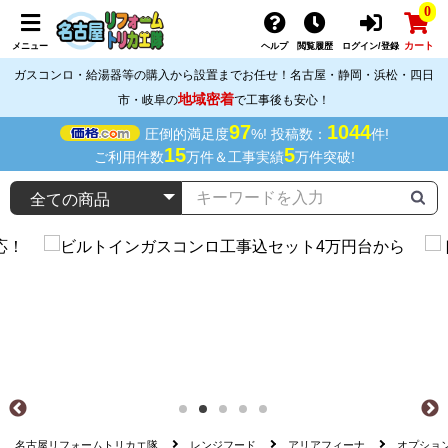
0
カート
メニュー
ヘルプ
閲覧履歴
ログイン/登録
ガスコンロ・給湯器等の購入から設置までお任せ！名古屋・静岡・浜松・四日
地域密着
市・岐阜の
で工事後も安心！
97
1044
圧倒的満足度
%! 投稿数：
件!
15
5
ご利用件数
万件＆工事実績
万件突破!
名古屋リフォームトリカエ隊
レンジフード
アリアフィーナ
オプショ