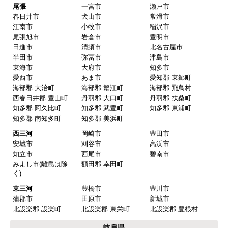
欲しい商品をスムーズに注文できましたか？
尾張
一宮市
瀬戸市
春日井市
犬山市
常滑市
はい
江南市
小牧市
稲沢市
ショップからの連絡や対応は適切でしたか？
尾張旭市
岩倉市
豊明市
日進市
清須市
北名古屋市
はい
半田市
弥冨市
津島市
予定の期日までに商品が届きましたか？
東海市
大府市
知多市
愛西市
あま市
愛知郡 東郷町
はい
海部郡 大治町
海部郡 蟹江町
海部郡 飛鳥村
商品の梱包は必要十分なものでしたか？
西春日井郡 豊山町
丹羽郡 大口町
丹羽郡 扶桑町
知多郡 阿久比町
知多郡 武豊町
知多郡 東浦町
はい
知多郡 南知多町
知多郡 美浜町
またこのショップを利用したいですか？
西三河
岡崎市
豊田市
はい
安城市
刈谷市
高浜市
知立市
西尾市
碧南市
みよし市(離島は除
額田郡 幸田町
【注文商品】換気扇・レンジフー
く)
ド 【注文時期】2025年08月頃（モバイル
東三河
豊橋市
豊川市
から）
蒲郡市
田原市
新城市
北設楽郡 設楽町
北設楽郡 東栄町
北設楽郡 豊根村
【このショップを選んだ理由は？】
岐阜県