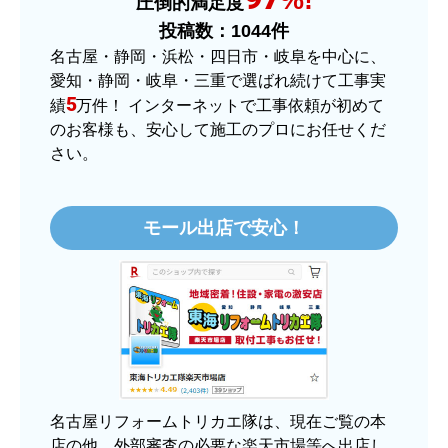
圧倒的満足度
またこのショップを利用したいですか？
投稿数：
1044
件
はい
名古屋・静岡・浜松・四日市・岐阜を中心に、
愛知・静岡・岐阜・三重で選ばれ続けて工事実
【注文商品】ヒーター・ストーブ 【注
5
績
万件！ インターネットで工事依頼が初めて
文時期】2025年11月頃（モバイルから）
のお客様も、安心して施工のプロにお任せくだ
さい。
【このショップを選んだ理由は？】
価格.comで最安値だったから。
モール出店で安心！
【注文からどのくらいで届きましたか？】
3日程で届きました。発送作業が早かったです。
【その他感想・コメント】
大手ネットショップよりも結構安いところで買う
のは不安でしたが、発送もかなり早くて、梱包も
丁寧でした。
良いショップだと思います。
名古屋リフォームトリカエ隊は、現在ご覧の本
店の他、外部審査の必要な楽天市場等へ出店し