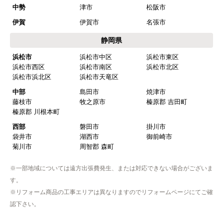
商品の梱包は必要十分なものでしたか？
中勢
津市
松阪市
はい
伊賀
伊賀市
名張市
またこのショップを利用したいですか？
静岡県
はい
浜松市
浜松市中区
浜松市東区
浜松市西区
浜松市南区
浜松市北区
【注文商品】浄水器・整水器 【注文時
浜松市浜北区
浜松市天竜区
期】2025年07月頃（モバイルから）
中部
島田市
焼津市
藤枝市
牧之原市
榛原郡 吉田町
【このショップを選んだ理由は？】
榛原郡 川根本町
近隣で安く、評判が良かったため
西部
磐田市
掛川市
袋井市
湖西市
御前崎市
【注文からどのくらいで届きましたか？】
菊川市
周智郡 森町
取付工事の数日前に調整して届けてくれた
※一部地域については遠方出張費発生、または対応できない場合がございま
【その他感想・コメント】
す。
作業をされた方はスムーズで親切でした
※リフォーム商品の工事エリアは異なりますのでリフォームページにてご確
認下さい。
そふとくりーむまん
さん