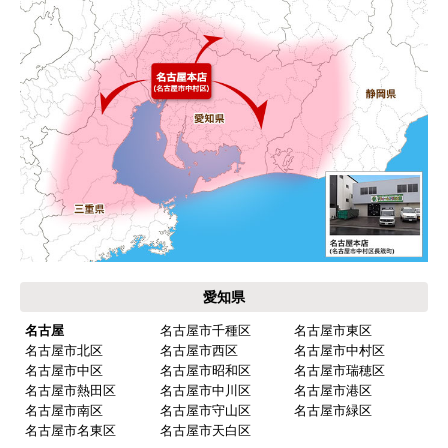
キッチン混合栓に続いて2回目の利用です。価格が
リーズナブルで、HPの構成から見てしっかりして
いる会社だなと思っていたので再度利用。やはり
期待通りにきちんと対応してもらえました。
【注文からどのくらいで届きましたか？】
工事日を自分から発注の2週間先にしていたので、
遅れることもなく予定通りに工事前に到着。
【その他感想・コメント】
保証書に添付する工事店の証明もきちんと対応し
てくれてますので、アフターも安心できます。
愛知県
次に何か交換タイミングが来たら、一番の候補先
業者さんです。
名古屋
名古屋市千種区
名古屋市東区
名古屋市北区
名古屋市西区
名古屋市中村区
名古屋市中区
名古屋市昭和区
名古屋市瑞穂区
名古屋市熱田区
名古屋市中川区
名古屋市港区
ピングーヒサコ
さん
名古屋市南区
名古屋市守山区
名古屋市緑区
2025年10月30日 14:53
名古屋市名東区
名古屋市天白区