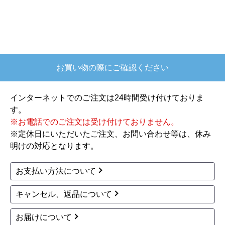
年10月頃
【このショップを選んだ理由は？】
欲しかったガス釜がほぼ最安で、他の方の評価も
高かったので決めました
お買い物の際にご確認ください
【注文からどのくらいで届きましたか？】
注文が確定して3日で届きました。在庫があったの
インターネットでのご注文は24時間受け付けておりま
もあると思いますがあまりに早かったので少し驚
す。
きました。
※お電話でのご注文は受け付けておりません。
※定休日にいただいたご注文、お問い合わせ等は、休み
【その他感想・コメント】
明けの対応となります。
ショップからの連絡もしっかりありましたし、商
品の梱包も、届いた後の連絡も十分なもので安心
お支払い方法について
できました。また機会があれば是非利用したいと
思います。
キャンセル、返品について
お届けについて
きょりけ
さん