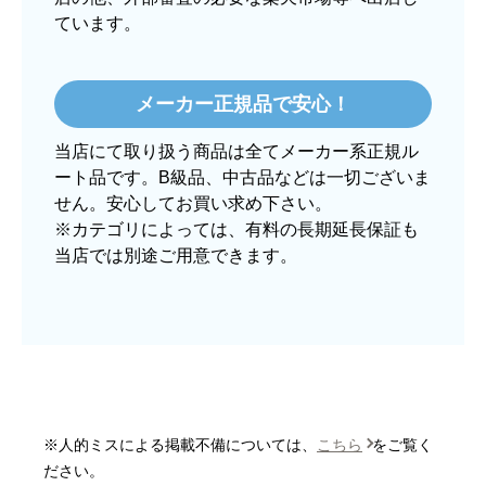
ています。
ぱぱまる2018
さん
2025年12月24日 21:44
メーカー正規品で安心！
欲しい商品をスムーズに注文できましたか？
当店にて取り扱う商品は全てメーカー系正規ル
はい
ート品です。B級品、中古品などは一切ございま
ショップからの連絡や対応は適切でしたか？
せん。安心してお買い求め下さい。
はい
※カテゴリによっては、有料の長期延長保証も
当店では別途ご用意できます。
予定の期日までに商品が届きましたか？
はい
商品の梱包は必要十分なものでしたか？
はい
またこのショップを利用したいですか？
はい
※人的ミスによる掲載不備については、
こちら
をご覧く
【注文商品】炊飯器 【注文時期】2025
ださい。