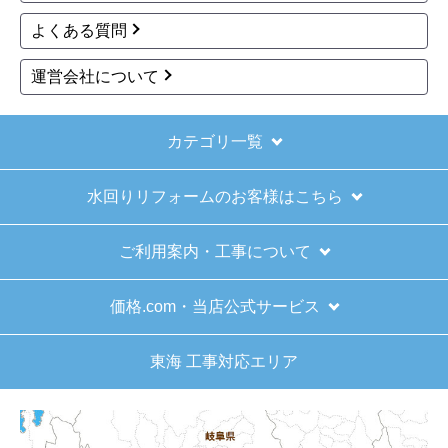
2025年11月9日 07:54
よくある質問
欲しい商品をスムーズに注文できましたか？
運営会社について
はい
ショップからの連絡や対応は適切でしたか？
はい
カテゴリ一覧
予定の期日までに商品が届きましたか？
水回りリフォームのお客様はこちら
はい
商品の梱包は必要十分なものでしたか？
ご利用案内・工事について
はい
またこのショップを利用したいですか？
価格.com・当店公式サービス
はい
東海 工事対応エリア
【注文商品】給湯器 【注文時期】2025
年11月頃（モバイルから）
【このショップを選んだ理由は？】