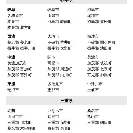
値段がとても安かったしレビューの内容がよかっ
岐阜
岐阜市
羽島市
た
各務原市
山県市
瑞穂市
【注文からどのくらいで届きましたか？】
本巣市
羽島郡 岐南町
羽島郡 笠松町
本巣郡 北方町
予定通りで
西濃
大垣市
海津市
【その他感想・コメント】
養老郡 養老町
不破郡 垂井町
不破郡 関ケ原町
揖斐郡 揖斐川町
揖斐郡 大野町
揖斐郡 池田町
中濃
関市
美濃市
マークレ
さん
美濃加茂市
可児市
加茂郡 坂祝町
加茂郡 富加町
加茂郡 川辺町
加茂郡 七宗町
2025年10月10日 21:04
加茂郡 百津町
加茂郡 白川町
可児郡 御嵩町
欲しい商品をスムーズに注文できましたか？
東濃
多治見市
中津川市
はい
瑞浪市
恵那市
土岐市
ショップからの連絡や対応は適切でしたか？
三重県
はい
北勢
いなべ市
桑名市
四日市市
鈴鹿市
亀山市
予定の期日までに商品が届きましたか？
三重郡 川越町
三重郡 菰野町
三重郡 朝日町
はい
桑名郡 木曽岬町
員弁郡 東員町