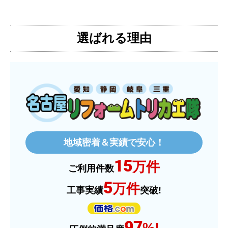
3日位
選ばれる理由
【その他感想・コメント】
特に問題なく使えています
ものおきものおき
さん
2025年12月26日 18:45
欲しい商品をスムーズに注文できましたか？
はい
地域密着＆実績で安心！
ショップからの連絡や対応は適切でしたか？
15
はい
万件
ご利用件数
予定の期日までに商品が届きましたか？
5
万件
工事実績
突破!
はい
商品の梱包は必要十分なものでしたか？
97
はい
%!