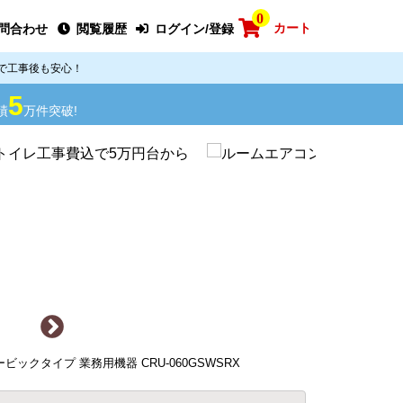
0
カート
問合わせ
閲覧履歴
ログイン/登録
で工事後も安心！
5
績
万件突破!
クタイプ 業務用機器 CRU-060GSWSRX