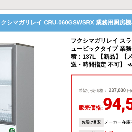
クシマガリレイ CRU-060GSWSRX 業務用厨房
フクシマガリレイ スラ
ュービックタイプ 業務
積：137L 【新品】
送・時間指定 不可】 ≪C
237,600
希望小売価格：
円
94,
販売価格:
メーカー在庫
お届け目安