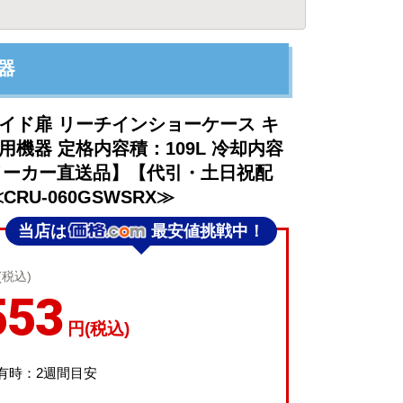
機器
イド扉 リーチインショーケース キ
用機器 定格内容積：109L 冷却内容
【メーカー直送品】【代引・土日祝配
RU-060GSWSRX≫
当店は
最安値挑戦中！
(税込)
553
円(税込)
有時：2週間目安