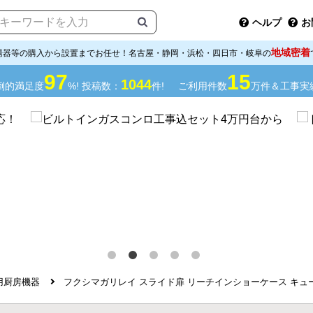
ヘルプ
お
地域密着
湯器等の購入から設置までお任せ！名古屋・静岡・浜松・四日市・岐阜の
97
15
1044
倒的満足度
%! 投稿数：
件!
ご利用件数
万件＆工事実
用厨房機器
フクシマガリレイ スライド扉 リーチインショーケース キュービッ