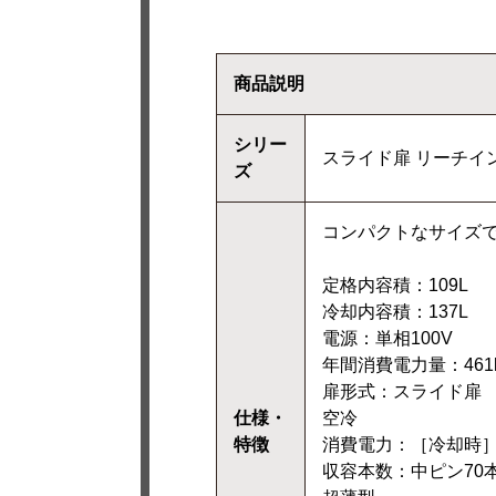
商品説明
シリー
スライド扉 リーチイ
ズ
コンパクトなサイズ
定格内容積：109L
冷却内容積：137L
電源：単相100V
年間消費電力量：461k
扉形式：スライド扉
仕様・
空冷
特徴
消費電力：［冷却時］120
収容本数：中ピン70