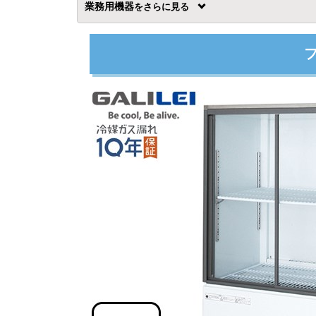
業務用機器
を
フ