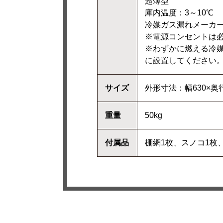
超薄型
庫内温度：3～10℃
冷媒ガス漏れメーカー
※電源コンセントは
※わずかに燃える冷
に設置してください
サイズ
外形寸法：幅630×奥行
重量
50kg
付属品
棚網1枚、スノコ1枚