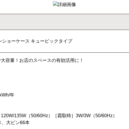
ンショーケース キュービックタイプ
で大容量！お店のスペースの有効活用に！
Wh/年
W/135W（50/60Hz）［霜取時］3W/3W（50/60Hz）
本、大ビン66本