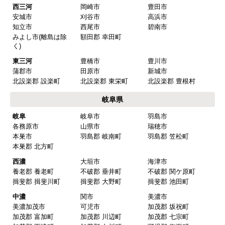
またこのショップを利用したいですか？
西三河
岡崎市
豊田市
はい
安城市
刈谷市
高浜市
知立市
西尾市
碧南市
みよし市(離島は除
額田郡 幸田町
【注文商品】換気扇・レンジフー
く)
ド 【注文時期】2025年08月頃（モバイル
東三河
豊橋市
豊川市
から）
蒲郡市
田原市
新城市
北設楽郡 設楽町
北設楽郡 東栄町
北設楽郡 豊根村
【このショップを選んだ理由は？】
岐阜県
値段がとても安かったしレビューの内容がよかっ
岐阜
岐阜市
羽島市
た
各務原市
山県市
瑞穂市
【注文からどのくらいで届きましたか？】
本巣市
羽島郡 岐南町
羽島郡 笠松町
本巣郡 北方町
予定通りで
西濃
大垣市
海津市
【その他感想・コメント】
養老郡 養老町
不破郡 垂井町
不破郡 関ケ原町
揖斐郡 揖斐川町
揖斐郡 大野町
揖斐郡 池田町
中濃
関市
美濃市
マークレ
さん
美濃加茂市
可児市
加茂郡 坂祝町
加茂郡 富加町
加茂郡 川辺町
加茂郡 七宗町
2025年10月10日 21:04