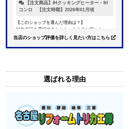
【注文商品】IHクッキングヒーター・IH
コンロ 【注文時期】2026年01月頃
【このショップを選んだ理由は？】
10年保証を選択できたから。もう少し安いショッ
プも有ったが、5年保証しかなかった。
当店のショップ評価を詳しく見たい方はこちら
【注文からどのくらいで届きましたか？】
3日位
選ばれる理由
【その他感想・コメント】
特に問題なく使えています
ものおきものおき
さん
2025年12月26日 18:45
欲しい商品をスムーズに注文できましたか？