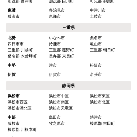
加茂郡 百津町
加茂郡 白川町
可児郡 御嵩町
欲しい商品をスムーズに注文できましたか？
東濃
多治見市
中津川市
はい
瑞浪市
恵那市
土岐市
ショップからの連絡や対応は適切でしたか？
三重県
はい
北勢
いなべ市
桑名市
四日市市
鈴鹿市
亀山市
予定の期日までに商品が届きましたか？
三重郡 川越町
三重郡 菰野町
三重郡 朝日町
はい
桑名郡 木曽岬町
員弁郡 東員町
商品の梱包は必要十分なものでしたか？
中勢
津市
松阪市
はい
伊賀
伊賀市
名張市
またこのショップを利用したいですか？
静岡県
はい
浜松市
浜松市中区
浜松市東区
浜松市西区
浜松市南区
浜松市北区
【注文商品】浄水器・整水器 【注文時
浜松市浜北区
浜松市天竜区
期】2025年07月頃（モバイルから）
中部
島田市
焼津市
藤枝市
牧之原市
榛原郡 吉田町
【このショップを選んだ理由は？】
榛原郡 川根本町
近隣で安く、評判が良かったため