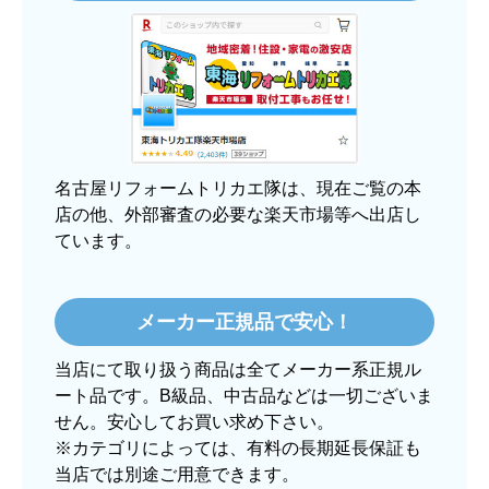
3日程で届きました。発送作業が早かったです。
【その他感想・コメント】
大手ネットショップよりも結構安いところで買う
のは不安でしたが、発送もかなり早くて、梱包も
丁寧でした。
良いショップだと思います。
名古屋リフォームトリカエ隊は、現在ご覧の本
店の他、外部審査の必要な楽天市場等へ出店し
ています。
ぱぱまる2018
さん
2025年12月24日 21:44
メーカー正規品で安心！
欲しい商品をスムーズに注文できましたか？
当店にて取り扱う商品は全てメーカー系正規ル
はい
ート品です。B級品、中古品などは一切ございま
ショップからの連絡や対応は適切でしたか？
せん。安心してお買い求め下さい。
はい
※カテゴリによっては、有料の長期延長保証も
当店では別途ご用意できます。
予定の期日までに商品が届きましたか？