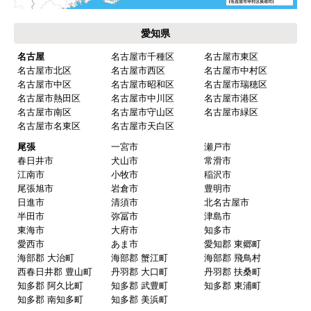
保証書に添付する工事店の証明もきちんと対応し
てくれてますので、アフターも安心できます。
愛知県
次に何か交換タイミングが来たら、一番の候補先
業者さんです。
名古屋
名古屋市千種区
名古屋市東区
名古屋市北区
名古屋市西区
名古屋市中村区
名古屋市中区
名古屋市昭和区
名古屋市瑞穂区
名古屋市熱田区
名古屋市中川区
名古屋市港区
ピングーヒサコ
さん
名古屋市南区
名古屋市守山区
名古屋市緑区
2025年10月30日 14:53
名古屋市名東区
名古屋市天白区
欲しい商品をスムーズに注文できましたか？
尾張
一宮市
瀬戸市
春日井市
犬山市
常滑市
はい
江南市
小牧市
稲沢市
ショップからの連絡や対応は適切でしたか？
尾張旭市
岩倉市
豊明市
日進市
清須市
北名古屋市
はい
半田市
弥冨市
津島市
予定の期日までに商品が届きましたか？
東海市
大府市
知多市
愛西市
あま市
愛知郡 東郷町
はい
海部郡 大治町
海部郡 蟹江町
海部郡 飛鳥村
商品の梱包は必要十分なものでしたか？
西春日井郡 豊山町
丹羽郡 大口町
丹羽郡 扶桑町
知多郡 阿久比町
知多郡 武豊町
知多郡 東浦町
はい
知多郡 南知多町
知多郡 美浜町