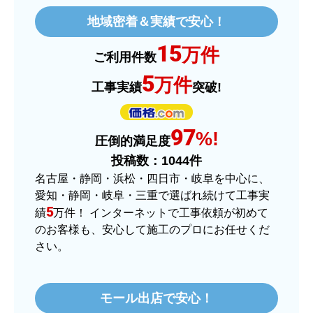
はい
地域密着＆実績で安心！
ショップからの連絡や対応は適切でしたか？
15
はい
万件
ご利用件数
予定の期日までに商品が届きましたか？
5
万件
工事実績
突破!
はい
商品の梱包は必要十分なものでしたか？
97
はい
%!
圧倒的満足度
またこのショップを利用したいですか？
投稿数：
1044
件
はい
名古屋・静岡・浜松・四日市・岐阜を中心に、
愛知・静岡・岐阜・三重で選ばれ続けて工事実
【注文商品】ヒーター・ストーブ 【注
5
績
万件！ インターネットで工事依頼が初めて
文時期】2025年11月頃（モバイルから）
のお客様も、安心して施工のプロにお任せくだ
さい。
【このショップを選んだ理由は？】
価格.comで最安値だったから。
モール出店で安心！
【注文からどのくらいで届きましたか？】