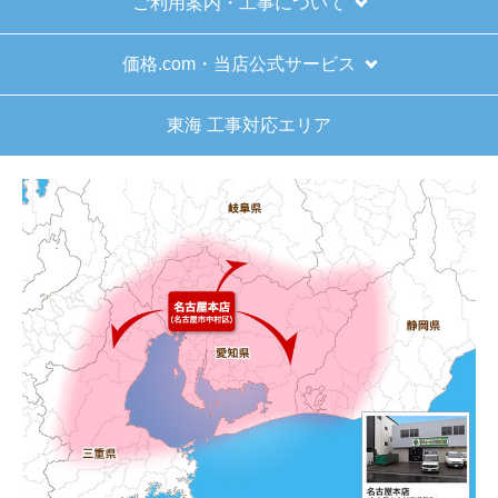
ご利用案内・工事について
はい
またこのショップを利用したいですか？
価格.com・当店公式サービス
はい
東海 工事対応エリア
【注文商品】給湯器 【注文時期】2025
年11月頃（モバイルから）
【このショップを選んだ理由は？】
キッチン混合栓に続いて2回目の利用です。価格が
リーズナブルで、HPの構成から見てしっかりして
いる会社だなと思っていたので再度利用。やはり
期待通りにきちんと対応してもらえました。
【注文からどのくらいで届きましたか？】
工事日を自分から発注の2週間先にしていたので、
遅れることもなく予定通りに工事前に到着。
【その他感想・コメント】