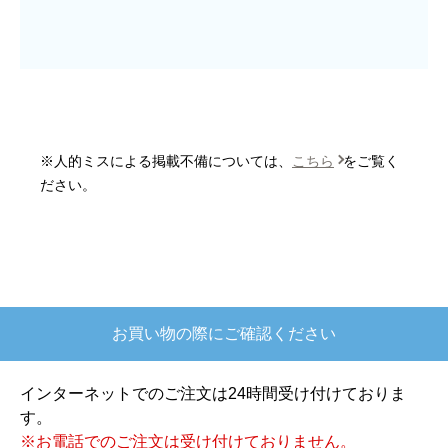
はい
商品の梱包は必要十分なものでしたか？
はい
またこのショップを利用したいですか？
はい
※人的ミスによる掲載不備については、
こちら
をご覧く
【注文商品】炊飯器 【注文時期】2025
ださい。
年10月頃
【このショップを選んだ理由は？】
欲しかったガス釜がほぼ最安で、他の方の評価も
高かったので決めました
お買い物の際にご確認ください
【注文からどのくらいで届きましたか？】
注文が確定して3日で届きました。在庫があったの
インターネットでのご注文は24時間受け付けておりま
もあると思いますがあまりに早かったので少し驚
す。
きました。
※お電話でのご注文は受け付けておりません。