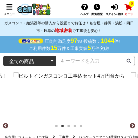
0
カート
メニュー
ヘルプ
閲覧履歴
ログイン/登録
ガスコンロ・給湯器等の購入から設置までお任せ！名古屋・静岡・浜松・四日
地域密着
市・岐阜の
で工事後も安心！
97
1044
圧倒的満足度
%! 投稿数：
件!
15
5
ご利用件数
万件＆工事実績
万件突破!
名古屋リフォームトリカエ隊
工事費
パッケージエアコン(壁掛けタイプ) 無