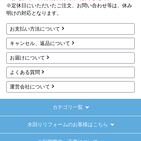
※定休日にいただいたご注文、お問い合わせ等は、休み
【その他感想・コメント】
明けの対応となります。
ショップからの連絡もしっかりありましたし、商
品の梱包も、届いた後の連絡も十分なもので安心
お支払い方法について
できました。また機会があれば是非利用したいと
思います。
キャンセル、返品について
お届けについて
きょりけ
さん
2025年11月9日 07:54
よくある質問
欲しい商品をスムーズに注文できましたか？
運営会社について
はい
ショップからの連絡や対応は適切でしたか？
はい
カテゴリ一覧
予定の期日までに商品が届きましたか？
水回りリフォームのお客様はこちら
はい
商品の梱包は必要十分なものでしたか？