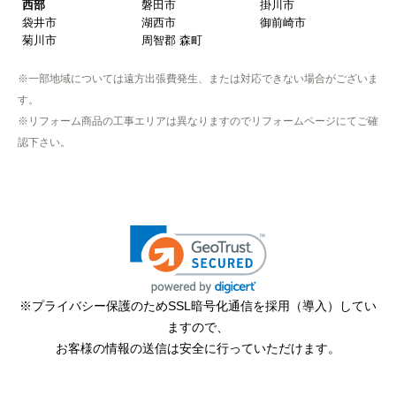
西部
磐田市
掛川市
袋井市
湖西市
御前崎市
【注文からどのくらいで届きましたか？】
菊川市
周智郡 森町
取付工事の数日前に調整して届けてくれた
※一部地域については遠方出張費発生、または対応できない場合がございま
【その他感想・コメント】
す。
作業をされた方はスムーズで親切でした
※リフォーム商品の工事エリアは異なりますのでリフォームページにてご確
認下さい。
そふとくりーむまん
さん
2025年9月13日 08:10
欲しい商品をスムーズに注文できましたか？
はい
ショップからの連絡や対応は適切でしたか？
※プライバシー保護のためSSL暗号化通信を採用（導入）してい
はい
ますので、
予定の期日までに商品が届きましたか？
お客様の情報の送信は安全に行っていただけます。
はい
商品の梱包は必要十分なものでしたか？