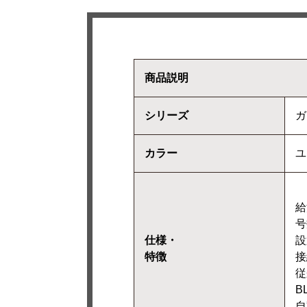
商品説明
シリーズ
ガ
カラー
ユ
給
号
仕様・
設
特徴
接
従
B
自