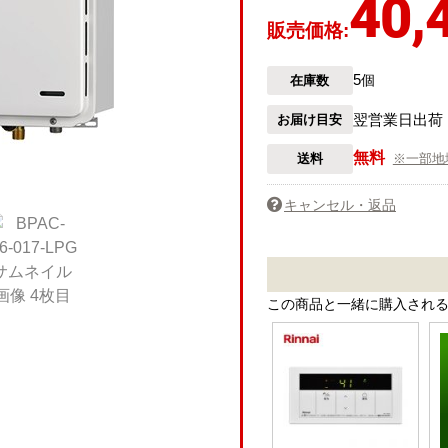
40,
販売価格:
5
在庫数
個
翌営業日出荷
お届け目安
無料
送料
※一部地
キャンセル・返品
この商品と一緒に購入され