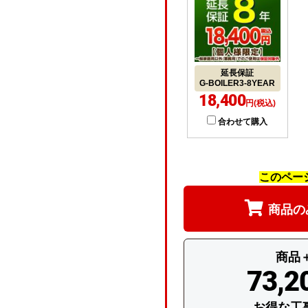
延長保証
G-BOILER3-8YEAR
18,400
円(税込)
合わせて購入
このペー
商品の
商品
73,2
お得な工