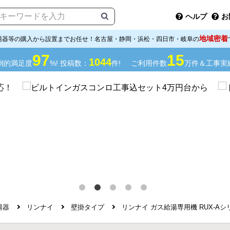
ヘルプ
お
地域密着
湯器等の購入から設置までお任せ！名古屋・静岡・浜松・四日市・岐阜の
97
15
1044
倒的満足度
%! 投稿数：
件!
ご利用件数
万件＆工事実
湯器
リンナイ
壁掛タイプ
リンナイ ガス給湯専用機 RUX-Aシリーズ