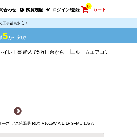
0
カート
問合わせ
閲覧履歴
ログイン/登録
で工事後も安心！
5
績
万件突破!
 ガス給湯器 RUX-A1615W-A-E-LPG+MC-135-A