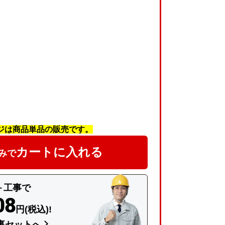
ジは商品単品の販売です。
カートに入れる
みで
＋工事で
08
円(税込)!
事セットへ