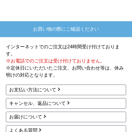
【このショップを選んだ理由は？】
欲しかったガス釜がほぼ最安で、他の方の評価も
高かったので決めました
お買い物の際にご確認ください
【注文からどのくらいで届きましたか？】
注文が確定して3日で届きました。在庫があったの
インターネットでのご注文は24時間受け付けておりま
もあると思いますがあまりに早かったので少し驚
す。
きました。
※お電話でのご注文は受け付けておりません。
※定休日にいただいたご注文、お問い合わせ等は、休み
【その他感想・コメント】
明けの対応となります。
ショップからの連絡もしっかりありましたし、商
品の梱包も、届いた後の連絡も十分なもので安心
お支払い方法について
できました。また機会があれば是非利用したいと
思います。
キャンセル、返品について
お届けについて
きょりけ
さん
2025年11月9日 07:54
よくある質問