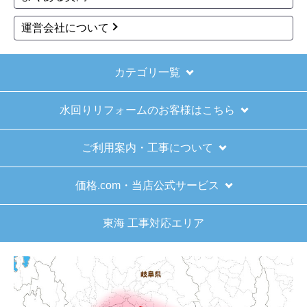
欲しい商品をスムーズに注文できましたか？
運営会社について
はい
ショップからの連絡や対応は適切でしたか？
はい
カテゴリ一覧
予定の期日までに商品が届きましたか？
水回りリフォームのお客様はこちら
はい
商品の梱包は必要十分なものでしたか？
ご利用案内・工事について
はい
またこのショップを利用したいですか？
価格.com・当店公式サービス
はい
東海 工事対応エリア
【注文商品】給湯器 【注文時期】2025
年11月頃（モバイルから）
【このショップを選んだ理由は？】
キッチン混合栓に続いて2回目の利用です。価格が
リーズナブルで、HPの構成から見てしっかりして