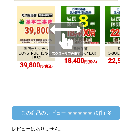
当店オリジナル
延長保証
延長保証
CONSTRUCTION-BOI
G-BOILER2-8YEAR
G-BOILER2-1
LER2
18,400
22,900
円(税込)
円
39,800
円(税込)
この商品のレビュー
(0件)
レビューはありません。