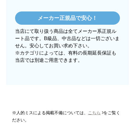
ぱぱまる2018
さん
2025年12月24日 21:44
メーカー正規品で安心！
欲しい商品をスムーズに注文できましたか？
当店にて取り扱う商品は全てメーカー系正規ル
はい
ート品です。B級品、中古品などは一切ございま
ショップからの連絡や対応は適切でしたか？
せん。安心してお買い求め下さい。
はい
※カテゴリによっては、有料の長期延長保証も
当店では別途ご用意できます。
予定の期日までに商品が届きましたか？
はい
商品の梱包は必要十分なものでしたか？
はい
またこのショップを利用したいですか？
はい
※人的ミスによる掲載不備については、
こちら
をご覧く
【注文商品】炊飯器 【注文時期】2025
ださい。
年10月頃