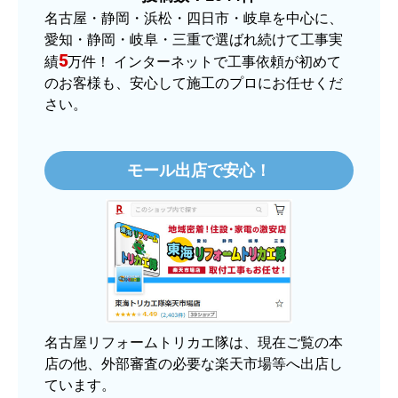
はい
名古屋・静岡・浜松・四日市・岐阜を中心に、
愛知・静岡・岐阜・三重で選ばれ続けて工事実
【注文商品】ヒーター・ストーブ 【注
5
績
万件！ インターネットで工事依頼が初めて
文時期】2025年11月頃（モバイルから）
のお客様も、安心して施工のプロにお任せくだ
さい。
【このショップを選んだ理由は？】
価格.comで最安値だったから。
モール出店で安心！
【注文からどのくらいで届きましたか？】
3日程で届きました。発送作業が早かったです。
【その他感想・コメント】
大手ネットショップよりも結構安いところで買う
のは不安でしたが、発送もかなり早くて、梱包も
丁寧でした。
良いショップだと思います。
名古屋リフォームトリカエ隊は、現在ご覧の本
店の他、外部審査の必要な楽天市場等へ出店し
ています。