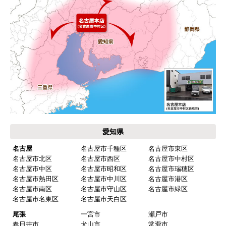
いる会社だなと思っていたので再度利用。やはり
期待通りにきちんと対応してもらえました。
【注文からどのくらいで届きましたか？】
工事日を自分から発注の2週間先にしていたので、
遅れることもなく予定通りに工事前に到着。
【その他感想・コメント】
保証書に添付する工事店の証明もきちんと対応し
てくれてますので、アフターも安心できます。
愛知県
次に何か交換タイミングが来たら、一番の候補先
業者さんです。
名古屋
名古屋市千種区
名古屋市東区
名古屋市北区
名古屋市西区
名古屋市中村区
名古屋市中区
名古屋市昭和区
名古屋市瑞穂区
名古屋市熱田区
名古屋市中川区
名古屋市港区
ピングーヒサコ
さん
名古屋市南区
名古屋市守山区
名古屋市緑区
2025年10月30日 14:53
名古屋市名東区
名古屋市天白区
欲しい商品をスムーズに注文できましたか？
尾張
一宮市
瀬戸市
春日井市
犬山市
常滑市