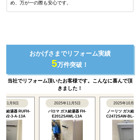
め、万が一の際も安心です。
おかげさまでリフォーム実績
5
万件突破！
当社でリフォーム頂いたお客様です。こんなに喜んで頂
きました！
1月9日
2025年11月5日
2025年10月16日
湯器 RUFH-
パロマ ガス給湯器 FH-
ノーリツ ガス給湯器 GT-
-3-A-13A
E2012SAWL-13A
C2472SAW-BL-13A-20