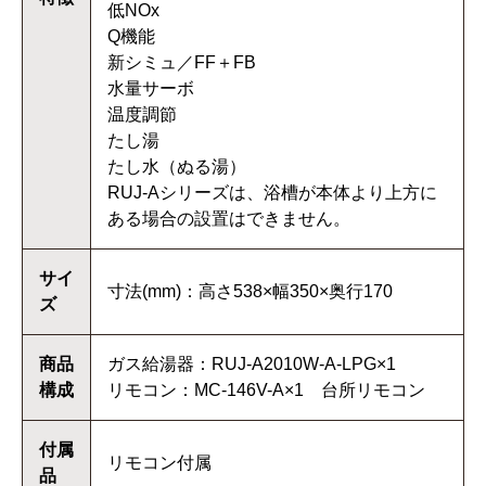
低NOx
Q機能
新シミュ／FF＋FB
水量サーボ
温度調節
たし湯
たし水（ぬる湯）
RUJ-Aシリーズは、浴槽が本体より上方に
ある場合の設置はできません。
サイ
寸法(mm)：高さ538×幅350×奥行170
ズ
商品
ガス給湯器：RUJ-A2010W-A-LPG×1
構成
リモコン：MC-146V-A×1 台所リモコン
付属
リモコン付属
品