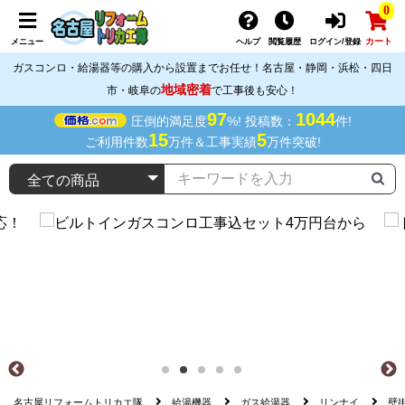
0
カート
メニュー
ヘルプ
閲覧履歴
ログイン/登録
ガスコンロ・給湯器等の購入から設置までお任せ！名古屋・静岡・浜松・四日
地域密着
市・岐阜の
で工事後も安心！
97
1044
圧倒的満足度
%! 投稿数：
件!
15
5
ご利用件数
万件＆工事実績
万件突破!
名古屋リフォームトリカエ隊
給湯機器
ガス給湯器
リンナイ
壁