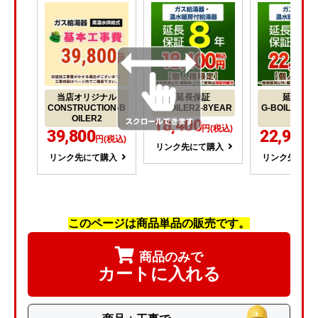
当店オリジナル
延長保証
延長保証
CONSTRUCTION-B
G-BOILER2-8YEAR
G-BOILER2-1
OILER2
R
18,400
円(税込)
39,800
22,900
円(税込)
円
リンク先にて購入
リンク先にて購入
リンク先にて
このページは商品単品の販売です。
商品のみで
カートに入れる