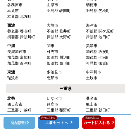
た
各務原市
山県市
瑞穂市
【注文からどのくらいで届きましたか？】
本巣市
羽島郡 岐南町
羽島郡 笠松町
本巣郡 北方町
予定通りで
西濃
大垣市
海津市
【その他感想・コメント】
養老郡 養老町
不破郡 垂井町
不破郡 関ケ原町
揖斐郡 揖斐川町
揖斐郡 大野町
揖斐郡 池田町
中濃
関市
美濃市
マークレ
さん
美濃加茂市
可児市
加茂郡 坂祝町
加茂郡 富加町
加茂郡 川辺町
加茂郡 七宗町
2025年10月10日 21:04
加茂郡 百津町
加茂郡 白川町
可児郡 御嵩町
欲しい商品をスムーズに注文できましたか？
東濃
多治見市
中津川市
はい
瑞浪市
恵那市
土岐市
ショップからの連絡や対応は適切でしたか？
三重県
はい
北勢
いなべ市
桑名市
四日市市
鈴鹿市
亀山市
予定の期日までに商品が届きましたか？
三重郡 川越町
三重郡 菰野町
三重郡 朝日町
はい
桑名郡 木曽岬町
員弁郡 東員町
同時に工事も
現在商品のみ
商品の梱包は必要十分なものでしたか？
商品説明
工事セットへ
カートに入れる
中勢
津市
松阪市
はい