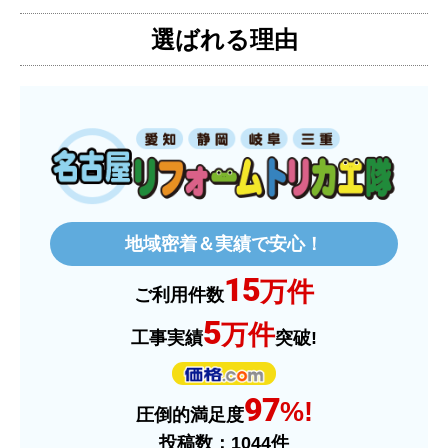
選ばれる理由
【その他感想・コメント】
特に問題なく使えています
ものおきものおき
さん
2025年12月26日 18:45
欲しい商品をスムーズに注文できましたか？
はい
地域密着＆実績で安心！
ショップからの連絡や対応は適切でしたか？
15
はい
万件
ご利用件数
予定の期日までに商品が届きましたか？
5
万件
工事実績
突破!
はい
商品の梱包は必要十分なものでしたか？
97
はい
%!
圧倒的満足度
またこのショップを利用したいですか？
投稿数：
1044
件