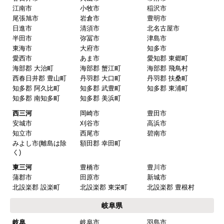
はい
江南市
小牧市
稲沢市
ショップからの連絡や対応は適切でしたか？
尾張旭市
岩倉市
豊明市
日進市
清須市
北名古屋市
はい
半田市
弥冨市
津島市
予定の期日までに商品が届きましたか？
東海市
大府市
知多市
愛西市
あま市
愛知郡 東郷町
はい
海部郡 大治町
海部郡 蟹江町
海部郡 飛鳥村
商品の梱包は必要十分なものでしたか？
西春日井郡 豊山町
丹羽郡 大口町
丹羽郡 扶桑町
知多郡 阿久比町
知多郡 武豊町
知多郡 東浦町
はい
知多郡 南知多町
知多郡 美浜町
またこのショップを利用したいですか？
西三河
岡崎市
豊田市
はい
安城市
刈谷市
高浜市
知立市
西尾市
碧南市
みよし市(離島は除
額田郡 幸田町
【注文商品】換気扇・レンジフー
く)
ド 【注文時期】2025年08月頃（モバイル
東三河
豊橋市
豊川市
から）
蒲郡市
田原市
新城市
北設楽郡 設楽町
北設楽郡 東栄町
北設楽郡 豊根村
【このショップを選んだ理由は？】
岐阜県
値段がとても安かったしレビューの内容がよかっ
岐阜
岐阜市
羽島市