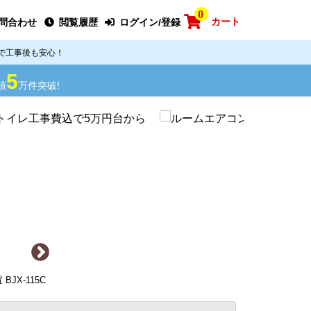
0
カート
問合わせ
閲覧履歴
ログイン/登録
で工事後も安心！
5
績
万件突破!
JX-115C