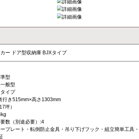
カー ドア型収納庫 BJXタイプ
標準型
：一般型
アタイプ
奥行き515mm×高さ1303mm
.17坪）
kg
要数（別途必要）:4
カープレート・転倒防止金具・吊り下げフック・組立簡単工具
証