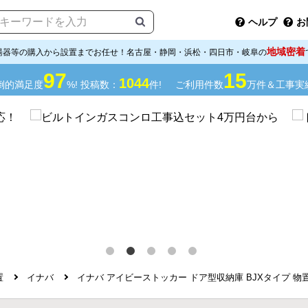
ヘルプ
お
地域密着
湯器等の購入から設置までお任せ！名古屋・静岡・浜松・四日市・岐阜の
97
15
1044
倒的満足度
%! 投稿数：
件!
ご利用件数
万件＆工事実
置
イナバ
イナバ アイビーストッカー ドア型収納庫 BJXタイプ 物置 B