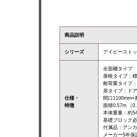
商品説明
シリーズ
アイビーストッ
全面棚タイプ
屋根タイプ：
耐荷重タイプ
扉タイプ：ド
仕様・
間口1100mm×
特徴
面積0.57m （0
本体重量：約54
基礎ブロック必
付属品：アン
メーカー5年保