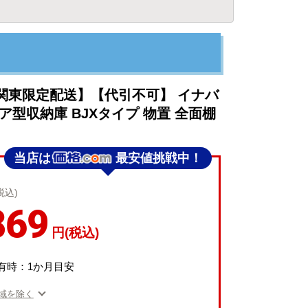
関東限定配送】【代引不可】 イナバ
ア型収納庫 BJXタイプ 物置 全面棚
当店は
最安値挑戦中！
税込)
869
円(税込)
有時：1か月目安
域を除く